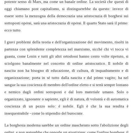
potente senso di Marx, ma come un banale ordine. La società che questi di
oggi chiamano post capitalismo, si distinguerebbe da questo: invece di
essere sotto la menzogna della democrazia una aristocrazia di borghesi sui
sottoposti operai, sarà una aristocrazia di operai. Il quarto Stato sarà il primo:
ecco tutto.
I gravi problemi della teoria e dell'organizzazione del movimento, risolti in
partenza con splendente completezza nel marxismo, sicché chi vi tocca vi
guasta, come Lenin e tutti gli altri ortodossi hanno cento volte ripetuto, si
sciolgono banalmente nel concetto di ordine aristocratico. Il nobile di
nascita non ha bisogno di educazione, di cultura, di inquadramento e di
organizzazione; porta in sé tutto dalla nascita e dal primo vagito; ha nel
sangue la sua coscienza di membro dell'ordine eletto e si terrà sempre lontano
e nemico dagli ordini sottoposti e dal loro materiale umano. Solo o
organizzato, ignorante o sapiente, egli è di natura, di volontà e di automatica
coscienza di un pezzo solo: é nobile. Egli è che la sua rendita è
insequestrabile - come lo stipendio del burocrate.
La borghesia moderna sarebbe un ordine mascherato sotto l'abolizione degli
ordini, e non resterebbe che opporle un giustiziere; come l'ordine borghese, il