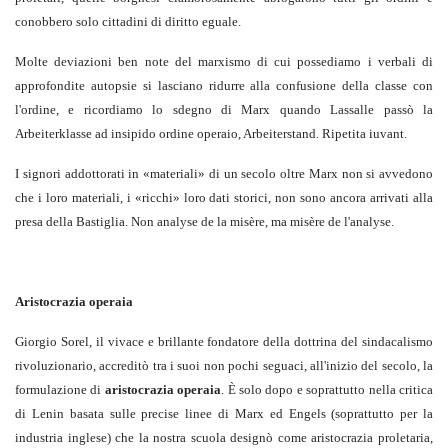
conobbero solo cittadini di diritto eguale.
Molte deviazioni ben note del marxismo di cui possediamo i verbali di
approfondite autopsie si lasciano ridurre alla confusione della classe con
l'ordine, e ricordiamo lo sdegno di Marx quando Lassalle passò la
Arbeiterklasse ad insipido ordine operaio, Arbeiterstand. Ripetita iuvant.
I signori addottorati in «materiali» di un secolo oltre Marx non si avvedono
che i loro materiali, i «ricchi» loro dati storici, non sono ancora arrivati alla
presa della Bastiglia.
Non analyse de la misère, ma misère de l'analyse.
Aristocrazia operaia
Giorgio Sorel, il vivace e brillante fondatore della dottrina del sindacalismo
rivoluzionario, accreditò tra i suoi non pochi seguaci, all'inizio del secolo, la
formulazione di
aristocrazia operaia
. È solo dopo e soprattutto nella critica
di Lenin basata sulle precise linee di Marx ed Engels (soprattutto per la
industria inglese) che la nostra scuola designò come aristocrazia proletaria,