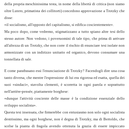
della propria meschinissima testa, in nome della libertà di critica (non siamo
oltre Lutero, primatista dei collitorti) concedono approvazione a Trotzky che
disse:
«
il socialismo, all'opposto del capitalismo, si edifica coscientemente
».
Ma poco dopo, come vedremo, stigmatizzano a tutto spiano altre tesi dello
stesso autore. Non vedono, i poveruomini di tale tipo, che prima di arrivare
all'altezza di un Trotzky, che non corre il rischio di enunciare tesi isolate non
armonizzate con un indirizzo unitario ed organico, devono consumare una
tonnellata di sale.
E come parafrasano essi l'enunciazione di Trotzky? Facendogli dire una cosa
tanto diversa, che mentre l'espressione di lui era rigorosa ed esatta, quella dei
suoi «sindaci», stavolta clementi, è scorretta in ogni parola e soprattutto
nell'arrière-pensée, piattamente borghese:
«
dunque l'attività cosciente delle masse è la condizione essenziale dello
sviluppo socialista
».
Questa tesi insensata, che firmerebbe con entusiasmo non solo ogni socialista
destrissimo, ma ogni borghese, non è degna di Trotzky, ma di Bertoldo, che
scelse la pianta di fragola avendo ottenuta la grazia di essere impiccato