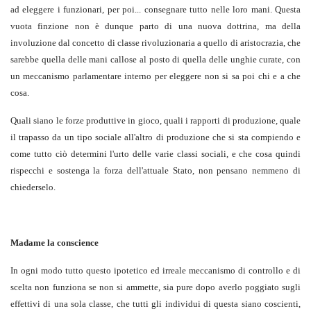
ad eleggere i funzionari, per poi... consegnare tutto nelle loro mani. Questa
vuota finzione non è dunque parto di una nuova dottrina, ma della
involuzione dal concetto di classe rivoluzionaria a quello di aristocrazia, che
sarebbe quella delle mani callose al posto di quella delle unghie curate, con
un meccanismo parlamentare interno per eleggere non si sa poi chi e a che
cosa.
Quali siano le forze produttive in gioco, quali i rapporti di produzione, quale
il trapasso da un tipo sociale all'altro di produzione che si sta compiendo e
come tutto ciò determini l'urto delle varie classi sociali, e che cosa quindi
rispecchi e sostenga la forza dell'attuale Stato, non pensano nemmeno di
chiederselo.
Madame la conscience
In ogni modo tutto questo ipotetico ed irreale meccanismo di controllo e di
scelta non funziona se non si ammette, sia pure dopo averlo poggiato sugli
effettivi di una sola classe, che tutti gli individui di questa siano coscienti,