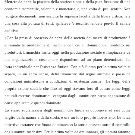
Mettete da parte la pisciata della statizzazione e della pianificazione di una
economia mercantile, salariale e monetaria, e, una volta di più, sentite. Non
redigete documenti, non esercite la suprema facoltà della libera critica: fate
una cosa alla portata di tutti: spilateve 'e recchie: rendete pervio il canale
auditivo.
«
Con la presa di possesso da parte della società dei mezzi di produzione è
eliminata la produzione di merci e con ciò il dominio del prodotto sui
produttori. L'anarchia insita oggi nella produzione sociale è rimpiazzata da
una organizzazione cosciente e rispondente ad un piano determinato. La
lotta individuale per l'esistenza finisce. Con ciò l'uomo per la prima volta si
separa, in un certo senso, definitivamente dal regno animale e passa da
condizioni animalesche a condizioni di esistenza umane... Le leggi della
propria azione sociale che fino ad oggi stavano loro di contro come leggi
naturali esterne, dominatrici, vengono dagli uomini con piena cognizione di
causa applicate, e quindi dominate.
Lo stesso socializzarsi degli uomini che finora si opponeva ad essi come
largito dalla natura e dalla storia, è ora un loro proprio libero atto. Le forze
obiettive estranee che finora dominavano la storia passano sotto il controllo
degli uomini medesimi. Per la prima volta da ora innanzi, gli uomini faranno