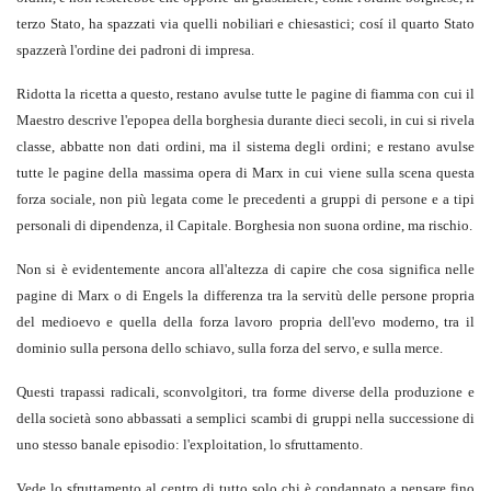
terzo Stato, ha spazzati via quelli nobiliari e chiesastici; cosí il quarto Stato
spazzerà l'ordine dei padroni di impresa.
Ridotta la ricetta a questo, restano avulse tutte le pagine di fiamma con cui il
Maestro descrive l'epopea della borghesia durante dieci secoli, in cui si rivela
classe, abbatte non dati ordini, ma il sistema degli ordini; e restano avulse
tutte le pagine
della massima opera di Marx in cui viene sulla scena questa
forza sociale, non più legata come le precedenti a gruppi di persone e a tipi
personali di dipendenza, il Capitale. Borghesia non suona ordine, ma rischio.
Non si è evidentemente ancora all'altezza di capire che cosa significa nelle
pagine di Marx o di Engels la differenza tra la servitù delle persone propria
del medioevo e quella della forza lavoro propria dell'evo moderno, tra il
dominio sulla persona dello schiavo, sulla forza del servo, e sulla merce.
Questi trapassi radicali, sconvolgitori, tra forme diverse della produzione e
della società sono abbassati a semplici scambi di gruppi nella successione di
uno stesso banale episodio: l'exploitation, lo sfruttamento.
Vede lo sfruttamento al centro di tutto solo chi è condannato a pensare fino