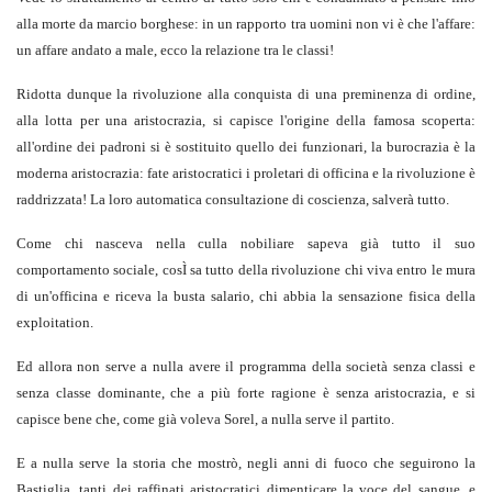
alla morte da marcio borghese: in un rapporto tra uomini non vi è che l'affare:
un affare andato a male, ecco la relazione tra le classi!
Ridotta dunque la rivoluzione alla conquista di una preminenza di ordine,
alla lotta per una aristocrazia, si capisce l'origine della famosa scoperta:
all'ordine dei padroni si è sostituito quello dei funzionari, la burocrazia è la
moderna aristocrazia: fate aristocratici i proletari di officina e la rivoluzione è
raddrizzata! La loro automatica consultazione di coscienza, salverà tutto.
Come chi nasceva nella culla nobiliare sapeva già tutto il suo
comportamento sociale, cosÌ sa tutto della rivoluzione chi viva entro le mura
di un'officina e riceva la busta salario, chi abbia la sensazione fisica della
exploitation.
Ed allora non serve a nulla avere il programma della società senza classi e
senza classe dominante, che a più forte ragione è senza aristocrazia, e si
capisce bene che, come già voleva Sorel, a nulla serve il partito.
E a nulla serve la storia che mostrò, negli anni di fuoco che seguirono la
Bastiglia, tanti dei raffinati aristocratici dimenticare la voce del sangue, e