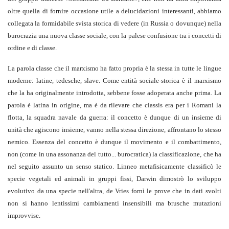
oltre quella di fornire occasione utile a delucidazioni interessanti, abbiamo
collegata la formidabile svista storica di vedere (in Russia o dovunque) nella
burocrazia una nuova classe sociale, con la palese confusione tra i concetti di
ordine e di classe.
La parola classe che il marxismo ha fatto propria è la stessa in tutte le lingue
moderne: latine, tedesche, slave. Come entità sociale-storica è il marxismo
che la ha originalmente introdotta, sebbene fosse adoperata anche prima. La
parola è latina in origine, ma è da rilevare che classis era per i Romani la
flotta, la squadra navale da guerra: il concetto è dunque di un insieme di
unità che agiscono insieme, vanno nella stessa direzione, affrontano lo stesso
nemico. Essenza del concetto è dunque il movimento e il combattimento,
non (come in una assonanza del tutto... burocratica) la classificazione, che ha
nel seguito assunto un senso statico. Linneo metafisicamente classificò le
specie vegetali ed animali in gruppi fissi, Darwin dimostrò lo sviluppo
evolutivo da una specie nell'altra, de Vries fornì le prove che in dati svolti
non si hanno lentissimi cambiamenti insensibili ma brusche mutazioni
improvvise.