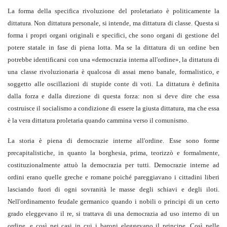
La forma della specifica rivoluzione del proletariato è politicamente la
dittatura. Non dittatura personale, si intende, ma dittatura di classe. Questa si
forma i propri organi originali e specifici, che sono organi di gestione del
potere statale in fase di piena lotta. Ma se la dittatura di un ordine ben
potrebbe identificarsi con una «democrazia interna all'ordine», la dittatura di
una classe rivoluzionaria è qualcosa di assai meno banale, formalistico, e
soggetto alle oscillazioni di stupide conte di voti. La dittatura è definita
dalla forza e dalla direzione di questa forza: non si deve dire che essa
costruisce il socialismo a condizione di essere la giusta dittatura, ma che essa
è la vera dittatura proletaria quando cammina verso il comunismo.
La storia è piena di democrazie interne all'ordine. Esse sono forme
precapitalistiche, in quanto la borghesia, prima, teorizzò e formalmente,
costituzionalmente attuò la democrazia per tutti. Democrazie interne ad
ordini erano quelle greche e romane poiché pareggiavano i cittadini liberi
lasciando fuori di ogni sovranità le masse degli schiavi e degli iloti.
Nell'ordinamento feudale germanico quando i nobili o principi di un certo
grado eleggevano il re, si trattava di una democrazia ad uso interno di un
ordine, e così nei casi in cui i baroni eleggevano il principe. Così nelle