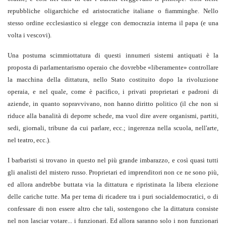
repubbliche oligarchiche ed aristocratiche italiane o fiamminghe. Nello
stesso ordine ecclesiastico si elegge con democrazia interna il papa (e una
volta i vescovi).
Una postuma scimmiottatura di questi innumeri sistemi antiquati è la
proposta di parlamentarismo operaio che dovrebbe «liberamente» controllare
la macchina della dittatura, nello Stato costituito dopo la rivoluzione
operaia, e nel quale, come è pacifico, i privati proprietari e padroni di
aziende, in quanto sopravvivano, non hanno diritto politico (il che non si
riduce alla banalità di deporre schede, ma vuol dire avere organismi, partiti,
sedi, giornali, tribune da cui parlare, ecc.; ingerenza nella scuola, nell'arte,
nel teatro, ecc.).
I barbaristi si trovano in questo nel più grande imbarazzo, e così quasi tutti
gli analisti del mistero russo. Proprietari ed imprenditori non ce ne sono più,
ed allora andrebbe buttata via la dittatura e ripristinata la libera elezione
delle cariche tutte. Ma per tema di ricadere tra i puri socialdemocratici, o di
confessare di non essere altro che tali, sostengono che la dittatura consiste
nel non lasciar votare... i funzionari. Ed allora saranno solo i non funzionari