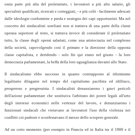
ossia parte più alta del proletariato, i lavoratori a più alto salario, gli
specialisti qualificati, ricercati e corteggiati, - e
più colti - facilmente adescati
dalle ideologie conformiste e preda e sostegno dei capi opportunisti. Ma nel
concetto dei sindacalisti soreliani non si trattava di una parte della classe
operaia superiore al resto, si trattava invece di considerare il proletariato
tutto, la classe degli operai salariati, come una aristocrazia nel complesso
della società, capovolgendo così il primato e la direzione della opposta
classe capitalista, e deridendo - solo fin qui erano nel giusto - la loro
democrazia parlamentare, la beffa della loro uguaglianza davanti allo Stato.
Il sindacalismo ebbe successo in quanto contrapposto al riformismo
legalitario dilagante nel tempo del capitalismo pacifista ed idilliaco,
prosperoso e progressista. I sindacalisti denunziarono i gravi pericoli
dell'azione parlamentare che sostituiva l'arbitrato dei poteri legali all'urto
degli interessi economici nelle vertenze del lavoro, e denunziarono i
funzionari sindacali che vietavano ai lavoratori l'uso della violenza nei
conflitti coi padroni e sconfessavano il mezzo dello sciopero generale.
Ad un certo momento (per esempio in Francia ed in Italia tra il 1900 e il