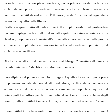
da sé la loro storia con piena coscienza, per la prima volta da ora le cause
sociali da essi poste in movimento avranno anche in misura prevalente e
continua gli effetti da essi voluti. È il passaggio dell'umanità dal regno della
necessità in quello della libertà.
Realizzare questo atto di redenzione è il compito storico del proletariato
moderno. Spiegarne le condizioni sociali e quindi la natura e portare così le
classi oggi oppresse e chiamate all'azione, alla consapevolezza della propria
azione, è il compito della espressione teoretica del movimento proletario, del
socialismo scientifico
».
Di che razza di altri documenti avete mai bisogno? Smettete di fare con
materiali «tanto più ricchi» costruzioni tanto miserabili.
L'ora dipinta nel potente squarcio di Engels è quella che verrà dopo la presa
di possesso sociale dei mezzi di produzione, la fine della concorrenza
economica e del mercantilismo: ossia verrà molto dopo la conquista del
potere politico. Allora per la prima volta si avrà un'attività cosciente degli
uomini, della collettività umana. Allora, in quanto non vi saranno più classi.
In ogni attività di classe quindi, per i marxisti, la coscienza non solo non è