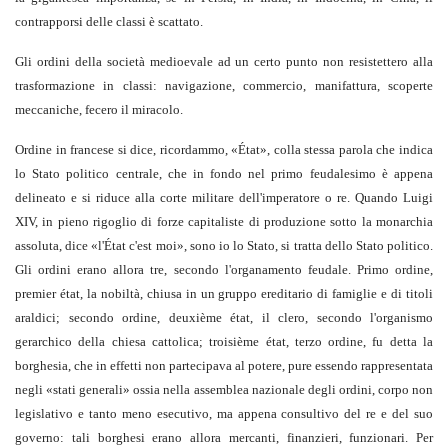
contrapporsi delle classi è scattato.
Gli ordini della società medioevale ad un certo punto non resistettero alla
trasformazione in classi: navigazione, commercio, manifattura, scoperte
meccaniche, fecero il miracolo.
Ordine in francese si dice, ricordammo, «État», colla stessa parola che indica
lo Stato politico centrale, che in fondo nel primo feudalesimo è appena
delineato e si riduce alla corte militare dell'imperatore o re. Quando Luigi
XIV, in pieno rigoglio di forze capitaliste di produzione sotto la monarchia
assoluta, dice «l'État c'est moi», sono io lo Stato, si tratta dello Stato politico.
Gli ordini erano allora tre, secondo l'organamento feudale. Primo ordine,
premier état, la nobiltà, chiusa in un gruppo ereditario di famiglie e di titoli
araldici; secondo ordine, deuxième état, il clero, secondo l'organismo
gerarchico della chiesa cattolica; troisième état, terzo ordine, fu detta la
borghesia, che in effetti non partecipava al potere, pure essendo rappresentata
negli «stati generali» ossia nella assemblea nazionale degli ordini, corpo non
legislativo e tanto meno esecutivo, ma appena consultivo del re e del suo
governo: tali borghesi erano allora mercanti, finanzieri, funzionari. Per