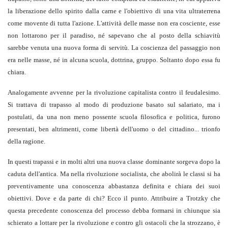
la liberazione dello spirito dalla carne e l'obiettivo di una vita ultraterrena
come movente di tutta l'azione. L'attività delle masse non era cosciente, esse
non lottarono per il paradiso, né sapevano che al posto della schiavitù
sarebbe venuta una nuova forma di servitù. La coscienza del passaggio non
era nelle masse, né in alcuna scuola, dottrina, gruppo. Soltanto dopo essa fu
chiara.
Analogamente avvenne per la rivoluzione capitalista contro il feudalesimo.
Si trattava di trapasso al modo di produzione basato sul salariato, ma i
postulati, da una non meno possente scuola filosofica e politica, furono
presentati, ben altrimenti, come libertà dell'uomo o del cittadino... trionfo
della ragione.
In questi trapassi e in molti altri una nuova classe dominante sorgeva dopo la
caduta dell'antica. Ma nella rivoluzione socialista, che abolirà le classi si ha
preventivamente una conoscenza abbastanza definita e chiara dei suoi
obiettivi. Dove e da parte di chi? Ecco il punto. Attribuire a Trotzky che
questa precedente conoscenza del processo debba formarsi in chiunque sia
schierato a lottare per la rivoluzione e contro gli ostacoli che la strozzano, è