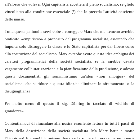
all'albero che voleva. Ogni capitalista accetterà il pieno socialismo, se glielo
vincoliamo alla condizione essenziale (!) che lo preceda l'attività cosciente
delle masse.
Tutta questa palinodia servirebbe a correggere Marx che nientemeno avrebbe
praticato «empirismo» a proposito del programma socialista, asserendo che
importa solo distruggere la classe e lo Stato capitalista per dar libero corso
alla costruzione del socialismo. Marx avrebbe avuto questa idea ambigua dei
caratteri programmatici della società socialista, se la sarebbe cavata
vagamente colla statizzazione e la pianificazione della produzione, e adesso
questi documentisti gli somministrano un'idea «non ambigua» del
socialismo, che si riduce a questa idiozia: eliminare lo sfruttamento! o la
disuguaglianza!
Per molto meno di questo il sig. Dühring fu tacciato di «delirio di
grandezza».
Contentiamoci di rimandare alla nostra esauriente lettura in tutti i passi di
Marx della descrizione della società socialista. Ma Marx batte a morte
l'Utopismo! E come! L'utopismo descrive la società futura come propone e