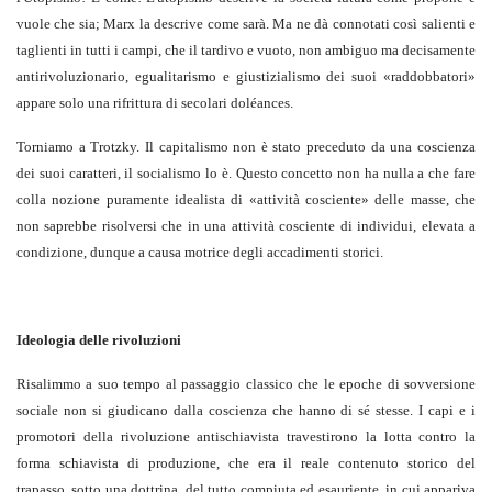
vuole che sia; Marx la descrive come sarà. Ma ne dà connotati così salienti e
taglienti in tutti i campi, che il tardivo e vuoto, non ambiguo ma decisamente
antirivoluzionario, egualitarismo e giustizialismo dei suoi «raddobbatori»
appare solo una rifrittura di secolari doléances.
Torniamo a Trotzky. Il capitalismo non è stato preceduto da una coscienza
dei suoi caratteri, il socialismo lo è. Questo concetto non ha nulla a che fare
colla nozione puramente idealista di «attività cosciente» delle masse, che
non saprebbe risolversi che in una attività cosciente di individui, elevata a
condizione, dunque a causa motrice degli accadimenti storici.
Ideologia delle rivoluzioni
Risalimmo a suo tempo al passaggio classico che le epoche di sovversione
sociale non si giudicano dalla coscienza che hanno di sé stesse. I capi e i
promotori della rivoluzione antischiavista travestirono la lotta contro la
forma schiavista di produzione, che era il reale contenuto storico del
trapasso, sotto una dottrina, del tutto compiuta ed esauriente, in cui appariva