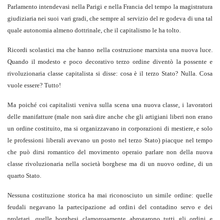
Parlamento intendevasi nella Parigi e nella Francia del tempo la magistratura
giudiziaria nei suoi vari gradi, che sempre al servizio del re godeva di una tal
quale autonomia almeno dottrinale, che il capitalismo le ha tolto.
Ricordi scolastici ma che hanno nella costruzione marxista una nuova luce.
Quando il modesto e poco decorativo terzo ordine diventò la possente e
rivoluzionaria classe capitalista si disse: cosa è il terzo Stato? Nulla. Cosa
vuole essere? Tutto!
Ma poiché coi capitalisti veniva sulla scena una nuova classe, i lavoratori
delle manifatture (male non sarà dire anche che gli artigiani liberi non erano
un ordine costituito, ma si organizzavano in corporazioni di mestiere, e solo
le professioni liberali avevano un posto nel terzo Stato) piacque nel tempo
che può dirsi romantico del movimento operaio parlare non della nuova
classe rivoluzionaria nella società borghese ma di un nuovo ordine, di un
quarto Stato.
Nessuna costituzione storica ha mai riconosciuto un simile ordine: quelle
feudali negavano la partecipazione ad ordini del contadino servo e dei
proletari, quelle borghesi clamorosamente abrogarono tutti gli ordini e