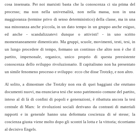
cosa insensata. Per noi marxisti basta che la conoscenza ci sia prima del
processo; ma non nella universalità, non nella massa, non in una
maggioranza (termine privo di senso deterministico) della classe, ma in una
sua minoranza anche piccola, in un dato tempo in un gruppo anche esiguo,
ed anche - scandalizzatevi dunque o attivisti! - in uno scritto
momentaneamente dimenticato. Ma gruppi, scuole, movimenti, testi, tesi, in
un lungo procedere di tempo, formano un continuo che altro non è che il
partito, impersonale, organico, unico proprio di questa preesistente
conoscenza dello sviluppo rivoluzionario. Il capitalismo non ha presentato
un simile fenomeno processo e sviluppo: ecco che disse Trotzky, e non altro.
Al solito, a dimostrare che Trotzky non era di quei baggiani che eruttano
documenti nuovi, ma enunciava tesi che sono patrimonio comune del partito,
inteso al di là di confini di popoli e generazioni, è ribattuta ancora la tesi
centrale di Marx: le rivoluzioni sociali derivano da contrasti di materiali
rapporti e in generale hanno una deformata coscienza di sé stesse; la
coscienza giusta viene molto dopo gli scontri la lotta e la vittoria; ricorriamo
al decisivo Engels.