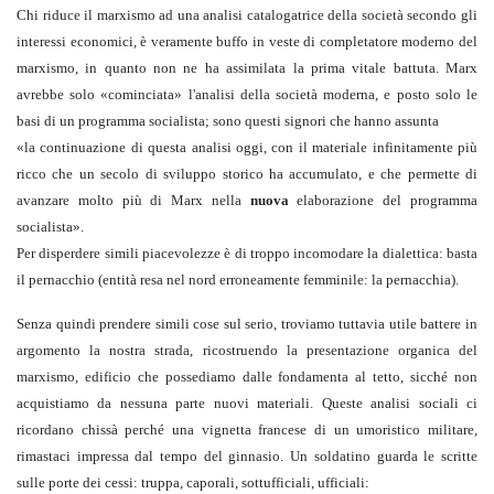
Chi riduce il marxismo ad una analisi catalogatrice della società secondo gli
interessi economici, è veramente buffo in veste di completatore moderno del
marxismo, in quanto non ne ha assimilata la prima vitale battuta. Marx
avrebbe solo «cominciata» l'analisi della società moderna, e posto solo le
basi di un programma socialista; sono questi signori che hanno assunta
«
la continuazione di questa analisi oggi, con il materiale infinitamente più
ricco che un secolo di sviluppo storico ha accumulato, e che permette di
avanzare molto più di Marx nella
nuova
elaborazione del programma
socialista
».
Per disperdere simili piacevolezze è di troppo incomodare la dialettica: basta
il pernacchio (entità resa nel nord erroneamente femminile: la pernacchia).
Senza quindi prendere simili cose sul serio, troviamo tuttavia utile battere in
argomento la nostra strada, ricostruendo la presentazione organica del
marxismo, edificio che possediamo dalle fondamenta al tetto, sicché non
acquistiamo da nessuna parte nuovi materiali. Queste analisi sociali ci
ricordano chissà perché una vignetta francese di un umoristico militare,
rimastaci impressa dal tempo del ginnasio.
Un soldatino guarda le scritte
sulle porte dei cessi: truppa, caporali, sottufficiali, ufficiali: