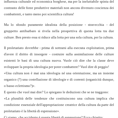
influenza culturale ed economica borghese, ma per la ineluttabile spinta del
contrasto delle forze produttive materiali non ancora divenuto coscienza dei
combattenti, e tanto meno poi scientifica cultura!
Ma lo sfondo puramente idealista della posizione - stravecchia - del
gruppetto antibarbaro si rivela nella prospettiva di questa lotta tra due
culture. Ben presto essa si riduce alla lotta per una sola cultura, per la cultura.
Il proletariato dovrebbe - prima di sottrarsi alla esecrata exploitation, prima
d'avere il diritto di insorgere - costruire sulla assimilazione delle culture
esistenti le basi di una cultura nuova. Vuole ciò dire che la classe deve
sviluppare la propria ideologia per poter combattere? Vuol dire di peggio!
«
Una cultura non è mai una ideologia né una orientazione, ma un insieme
organico
(?)
una costellazione di ideologie e di correnti
(organicità dunque,
o basso eclettismo?)».
E questo che vuol mai dire? Lo spiegano le deduzioni che se ne traggono:
«
La pluralità delle tendenze che costituiscono una cultura implica che
condizione essenziale dell'appropriazione creatrice della cultura da parte del
proletariato è la libertà di espressione
».
Ci siamo: che accidente è questa libertà di espressione? Ecco chiarito: