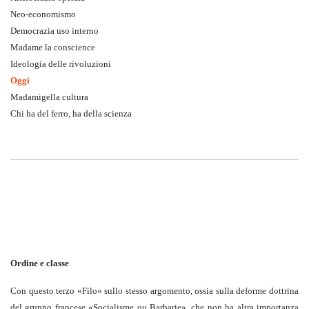
Neo-economismo
Democrazia uso interno
Madame la conscience
Ideologia delle rivoluzioni
Oggi
Madamigella cultura
Chi ha del ferro, ha della scienza
Ordine e classe
Con questo terzo «Filo» sullo stesso argomento, ossia sulla deforme dottrina
del gruppo francese «Socialisme ou Barbarie», che non ha altra importanza