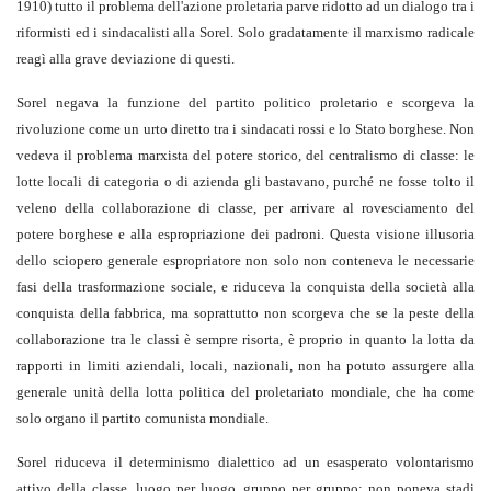
1910) tutto il problema dell'azione proletaria parve ridotto ad un dialogo tra i
riformisti ed i sindacalisti alla Sorel. Solo gradatamente il marxismo radicale
reagì alla grave deviazione di questi.
Sorel negava la funzione del partito politico proletario e scorgeva la
rivoluzione come un urto diretto tra i sindacati rossi e lo Stato borghese. Non
vedeva il problema marxista del potere storico, del centralismo di classe: le
lotte locali di categoria o di azienda gli bastavano, purché ne fosse tolto il
veleno della collaborazione di classe, per arrivare al rovesciamento del
potere borghese e alla espropriazione dei padroni. Questa visione illusoria
dello sciopero generale espropriatore non solo non conteneva le necessarie
fasi della trasformazione sociale, e riduceva la conquista della società alla
conquista della fabbrica, ma soprattutto non scorgeva che se la peste della
collaborazione tra le classi è sempre risorta, è proprio in quanto la lotta da
rapporti in limiti aziendali, locali, nazionali, non ha potuto assurgere alla
generale unità della lotta politica del proletariato mondiale, che ha come
solo organo il partito comunista mondiale.
Sorel riduceva il determinismo dialettico ad un esasperato volontarismo
attivo della classe, luogo per luogo, gruppo per gruppo; non poneva stadi