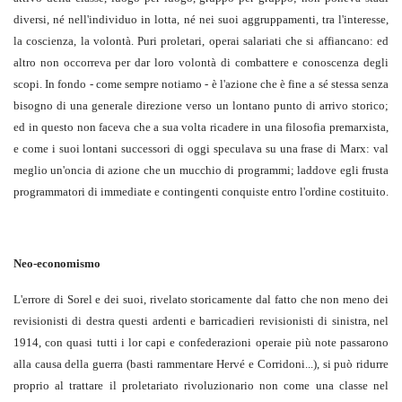
diversi, né nell'individuo in lotta, né nei suoi aggruppamenti, tra l'interesse,
la coscienza, la volontà. Puri proletari, operai salariati che si affiancano: ed
altro non occorreva per dar loro volontà di combattere e conoscenza degli
scopi. In fondo - come sempre notiamo - è l'azione che è fine a sé stessa senza
bisogno di una generale direzione verso un lontano punto di arrivo storico;
ed in questo non faceva che a sua volta ricadere in una filosofia premarxista,
e come i suoi lontani successori di oggi speculava su una frase di Marx: val
meglio un'oncia di azione che un mucchio di programmi; laddove egli frusta
programmatori di immediate e contingenti conquiste entro l'ordine costituito.
Neo-economismo
L'errore di Sorel e dei suoi, rivelato storicamente dal fatto che non meno dei
revisionisti di destra questi ardenti e barricadieri revisionisti di sinistra, nel
1914, con quasi tutti i lor capi e confederazioni operaie più note passarono
alla causa della guerra (basti rammentare Hervé e Corridoni...), si può ridurre
proprio al trattare il proletariato rivoluzionario non come una classe nel