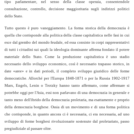
tipo parlamentare, nel senso della classe operaia, consentendole
consultazione, controllo, decisione maggioritaria sugli indirizzi politici
dello Stato.
Tutto questo è puro vaneggiamento. La forma storica della democrazia è
quella che corrisponde alla politica della classe capitalistica nelle fasi in cui
esce dal grembo del mondo feudale, ed essa consiste in corpi rappresentativi
di tutti i cittadini sui quali la ideologia dominante afferma fondato il potere
materiale dello Stato. Come la produzione capitalistica è uno stadio
necessario dello sviluppo economico, così è necessario trapasso storico, in
date «aree» e in dati periodi, il completo sviluppo giuridico delle forme
democratiche. Allorché per l'Europa 1848-1871 o per la Russia 1902-1917
Marx, Engels, Lenin o Trotzky hanno tanto affermato, come affermare si
potrebbe oggi per l'Asia, essi non parlavano di una democrazia in generale e
tanto meno dell'ibrido della democrazia proletaria, ma esattamente e proprio
della democrazia borghese. Ossia di un movimento e di una forma politica
che corrisponde, in quanto ancora ci è necessaria, ci era necessaria, ad uno
sviluppo di forme borghesi rivoluzionarie sostenute dal proletariato, passo
pregiudiziale al passare oltre.