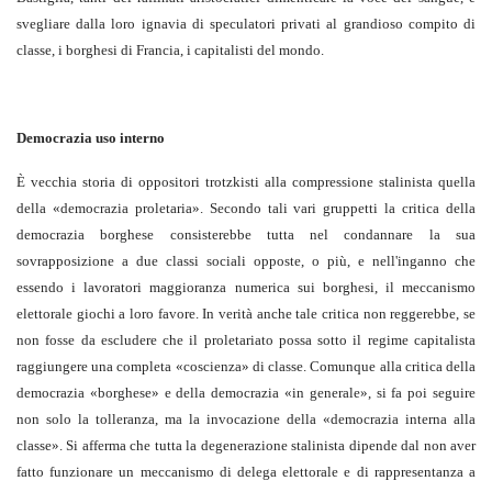
svegliare dalla loro ignavia di speculatori privati al grandioso compito di
classe, i borghesi di Francia, i capitalisti del mondo.
Democrazia uso interno
È vecchia storia di oppositori trotzkisti alla compressione stalinista quella
della «democrazia proletaria». Secondo tali vari gruppetti la critica della
democrazia borghese consisterebbe tutta nel condannare la sua
sovrapposizione a due classi sociali opposte, o più, e nell'inganno che
essendo i lavoratori maggioranza numerica sui borghesi, il meccanismo
elettorale giochi a loro favore. In verità anche tale critica non reggerebbe, se
non fosse da escludere che il proletariato possa sotto il regime capitalista
raggiungere una completa «coscienza» di classe. Comunque alla critica della
democrazia «borghese» e della democrazia «in generale», si fa poi seguire
non solo la tolleranza, ma la invocazione della «democrazia interna alla
classe». Si afferma che tutta la degenerazione stalinista dipende dal non aver
fatto funzionare un meccanismo di delega elettorale e di rappresentanza a