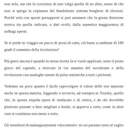
non solo, ma che la coscienza di uno valga quella di un altro, senza di che
non si spiega la copiatura del fraudolento sistema borghese di elezioni.
Perché solo con questi presupposti si può assumere che la giusta direzione
storica sia quella indicata, a dati svolti, dalla numerica maggioranza di
suffragi operai.
Se si perde in viaggio un pacco di pezzi di carta, ciò basta a cambiare di 180
gradi il cammino della rivoluzione!
Più grave ancora è quando la stessa ricetta la si vuole applicare, sotto il pieno
gioco del capitale, a ritrovare la via smarrita del socialismo e della
rivoluzione con analoghe tastate di polso statistiche a tutti i proletari.
Vediamo un poco quanto è facile capovolgere il valore delle tesi marxiste
anche in questa materia, leggendo a rovescio, ad esempio in Trotzky, quello
che, in questa stupida opera di sindacato e di critica, e da chi dovrebbe
piuttosto pensare a farsi strigliare a fondo, si approva a torto, come in altro
caso si condanna non meno a torto.
Gli stenditori di malauguratissimi «documenti» in cui passano tutto al vaglio