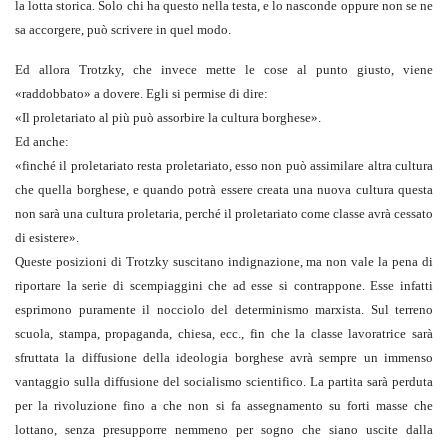
la lotta storica. Solo chi ha questo nella testa, e lo nasconde oppure non se ne
sa accorgere, può scrivere in quel modo.
Ed allora Trotzky, che invece mette le cose al punto giusto, viene
«raddobbato» a dovere. Egli si permise di dire:
«
Il proletariato al più può assorbire la cultura borghese
».
Ed anche:
«
finché il proletariato resta proletariato, esso non può assimilare altra cultura
che quella borghese, e quando potrà essere creata una nuova cultura questa
non sarà una cultura proletaria, perché il proletariato come classe avrà cessato
di esistere
».
Queste posizioni di Trotzky suscitano indignazione, ma non vale la pena di
riportare la serie di scempiaggini che ad esse si contrappone. Esse infatti
esprimono puramente il nocciolo del determinismo marxista. Sul terreno
scuola, stampa, propaganda, chiesa, ecc., fin che la classe lavoratrice sarà
sfruttata la diffusione della ideologia borghese avrà sempre un immenso
vantaggio sulla diffusione del socialismo scientifico. La partita sarà perduta
per la rivoluzione fino a che non si fa assegnamento su forti masse che
lottano, senza presupporre nemmeno per sogno che siano uscite dalla