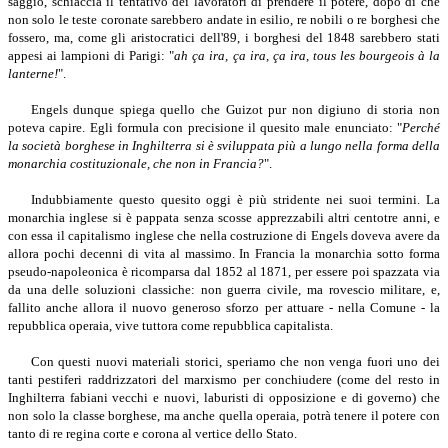
saggio, schiaccia il tentativo dei lavoratori di prendere il potere, dopo di che
non solo le teste coronate sarebbero andate in esilio, re nobili o re borghesi che
fossero, ma, come gli aristocratici dell'89, i borghesi del 1848 sarebbero stati
appesi ai lampioni di Parigi: "
ah ça ira, ça ira, ça ira, tous les bourgeois à la
lanterne!
".
Engels dunque spiega quello che Guizot pur non digiuno di storia non
poteva capire. Egli formula con precisione il quesito male enunciato: "
Perché
la società borghese in Inghilterra si è sviluppata più a lungo nella forma della
monarchia costituzionale, che non in Francia?
".
Indubbiamente questo quesito oggi è più stridente nei suoi termini. La
monarchia inglese si è pappata senza scosse apprezzabili altri centotre anni, e
con essa il capitalismo inglese che nella costruzione di Engels doveva avere da
allora pochi decenni di vita al massimo. In Francia la monarchia sotto forma
pseudo-napoleonica è ricomparsa dal 1852 al 1871, per essere poi spazzata via
da una delle soluzioni classiche: non guerra civile, ma rovescio militare, e,
fallito anche allora il nuovo generoso sforzo per attuare - nella Comune - la
repubblica operaia, vive tuttora come repubblica capitalista.
Con questi nuovi materiali storici, speriamo che non venga fuori uno dei
tanti pestiferi raddrizzatori del marxismo per conchiudere (come del resto in
Inghilterra fabiani vecchi e nuovi, laburisti di opposizione e di governo) che
non solo la classe borghese, ma anche quella operaia, potrà tenere il potere con
tanto di re regina corte e corona al vertice dello Stato.