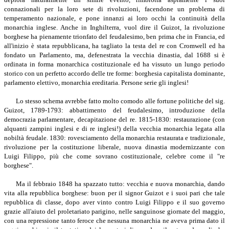
connazionali per la loro sete di rivoluzioni, facendone un problema di
temperamento nazionale, e pone innanzi ai loro occhi la continuità della
monarchia inglese. Anche in Inghilterra, vuol dire il Guizot, la rivoluzione
borghese ha pienamente trionfato del feudalesimo, ben prima che in Francia, ed
all'inizio è stata repubblicana, ha tagliato la testa del re con Cromwell ed ha
fondato un Parlamento, ma, defenestrata la vecchia dinastia, dal 1688 si è
ordinata in forma monarchica costituzionale ed ha vissuto un lungo periodo
storico con un perfetto accordo delle tre forme: borghesia capitalista dominante,
parlamento elettivo, monarchia ereditaria. Persone serie gli inglesi!
Lo stesso schema avrebbe fatto molto comodo alle fortune politiche del sig.
Guizot, 1789-1793: abbattimento del feudalesimo, introduzione della
democrazia parlamentare, decapitazione del re. 1815-1830: restaurazione (con
alquanti zampini inglesi e di re inglesi!) della vecchia monarchia legata alla
nobiltà feudale. 1830: rovesciamento della monarchia restaurata e tradizionale,
rivoluzione per la costituzione liberale, nuova dinastia modernizzante con
Luigi Filippo, più che come sovrano costituzionale, celebre come il "re
borghese".
Ma il febbraio 1848 ha spazzato tutto: vecchia e nuova monarchia, dando
vita alla repubblica borghese: buon per il signor Guizot e i suoi pari che tale
repubblica di classe, dopo aver vinto contro Luigi Filippo e il suo governo
grazie all'aiuto del proletariato parigino, nelle sanguinose giornate del maggio,
con una repressione tanto feroce che nessuna monarchia ne aveva prima dato il