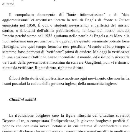
di fame.
Il compulsato documento di "fonte informatissima" e di "data
aggiornatissima" ci restituisce intatta la tesi di Engels di fronte a Guizot
enunciata nel 1850. È qui, o studenti nevrastenici e periferici del mistero
storico, o dilettanti dell'ultima pubblicazione, la forza del nostro metodo.
Proprio perché siamo nel 1953 giuriamo nelle parole di Engels o di Marx e le
riconsideriamo una per una: perché oggi appare quanto veramente potente fosse
l'indagine, che quel tempo fremente rese possibile. Vivendo al loro tempo ci
saremmo forse permessi di "verificare" prima di credere. Ma oggi la verifica sta
in una eruzione di fatti che hanno incendiato il mondo, ed è ridicolo ricercarla
tra i tasti della povera nostra macchina da scrivere. Guaglioni, non vi è rimasto
niente da verificare. Rigate diritto, righiamo diritto.
È fuori della storia del proletariato moderno ogni movimento che non ha tra
i suoi postulati la caduta della potenza inglese, della monarchia inglese.
Cittadini sudditi
La rivoluzione borghese creò la figura illusoria del cittadino sovrano.
Deposto il re, o conquistata l'indipendenza, la giovane borghesia predicò al
popolo che con essa aveva lottato e in cui tentava di confondere i suoi
connotati di classe, che non dovevano esservi più sovrani per diritto ereditario