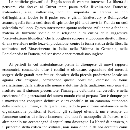
Le rettifiche giovanili di Engels sono di estremo interesse.
La libertà di
pensiero, che faceva al Guizot tanta paura nella Rivoluzione Francese,
materialista, atea, volterriana, non fu importata in Francia se non
dall'Inghilterra. Locke fu il padre suo, e già in Shaftesbury o Bolingbroke
assunse quella forma così ricca di spirito, che più tardi trovò in Francia un così
splendido sviluppo. Questo interessante spunto andrebbe sviluppato a fondo in
materia di funzione sociale della religione e di critica della suggestiva
"prerivoluzione filosofica" che la borghesia europea attuò, come diretto riflesso
di una eversione nelle forze di produzione, contro la forma statica della filosofia
scolastica, nel Rinascimento in Italia, nella Riforma in Germania, nella
Enciclopedia in Francia, nel sensismo e sperimentalismo inglese.
Ai periodi in cui materialmente preme il dirompere di nuovi rapporti
economici: commercio oltre i confini e oltremare, espansione dei mercati,
sorgere delle grandi manifatture, decadere della piccola produzione locale sia
agraria che artigiana, corrisponde questo postulato, espresso in forme
svariatissime, della critica alle norme e dottrine della tradizione: esso non è il
risultato ma il sintomo precorritore, l'immagine deformata nel cervello e nella
coscienza delle generazioni del nuovo mondo che si prepara. Non è dunque per
i marxisti una conquista definitiva e irrevocabile in un cammino autonomo
delle ideologie umane, sulla quale base, tradotta più o meno artatamente nella
organizzazione politica, si fondino gli sviluppi ulteriori; ma è sempre un
fenomeno storico di rilievo immenso, che non fu monopolio di francesi o di
altro popolo ma accompagnò il capitalismo dovunque. La libertà di pensiero, o
il principio della critica individuale, non sono dunque da noi accettati come