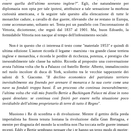
essere quella dell'ultimo sovrano inglese?
". Egli, che naturalmente per
diplomazia non opta per tale ipotesi, attribuisce a tale sensazione la morbosa
curiosità americana, e fa seguire tale quesito alla elencazione di tutte le
monarchie cadute, a cavallo di due guerre, rilevando che ne restano in Europa,
come accennavamo, soltanto sei. Tenta poi un parallelo con l'incoronazione di
Vittoria, diciottenne, che regnò dal 1837 al 1901. Ma, buon Edoardo, la
formidabile Vittoria non nacque al tempo dell'infessimento sociale.
Non è in questo che ci interessa il testo come "materiale 1953" e quindi di
ultima edizione. L'autore ricorda il legame - marxista - tra grande classe terriera
inglese e monarchia, e ricorda le perdite di ricchezza, potenza, e prestigio che
inesorabilmente tale classe ha subìto. Ricorda al proposito una conversazione
avuta l'ultima volta che fu a Palazzo col fratello Bertie: Alberto, immalinconito
nel ruolo incolore di duca di York, scolorito tra le vecchie tappezzerie dei
saloni di S. Giacomo. "
Il declino economico del patriziato terriero
inevitabilmente sta finendo per arenare il monarca e la sua corte come una
nave su fondali troppo bassi. È un processo che continua inesorabilmente;
l'ultima volta che vidi mio fratello Bertie a Buckingam Palace mi disse in tono
quasi desolato: se continua così finirò per essere nella situazione poco
invidiabile dell'ultimo proprietario di terre di tutto il Regno
".
Muoiono i Re di sconfitta o di rivoluzione. Mentre il gettito della preda
imperialista ha finora tenuta lontana la rivoluzione dalla Gran Bretagna, e
mentre per disgrazia del mondo la sconfitta non l'ha toccata nelle guerre immani
recenti, Eddy e Bertie sembrano pensare che i re hanno un terzo modo di morire: