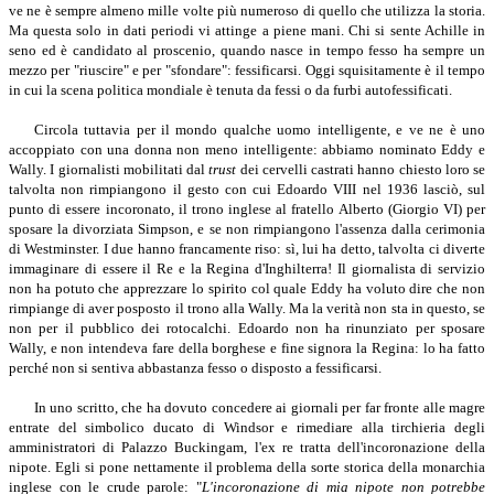
ve ne è sempre almeno mille volte più numeroso di quello che utilizza la storia.
Ma questa solo in dati periodi vi attinge a piene mani. Chi si sente Achille in
seno ed è candidato al proscenio, quando nasce in tempo fesso ha sempre un
mezzo per "riuscire" e per "sfondare": fessificarsi. Oggi squisitamente è il tempo
in cui la scena politica mondiale è tenuta da fessi o da furbi autofessificati.
Circola tuttavia per il mondo qualche uomo intelligente, e ve ne è uno
accoppiato con una donna non meno intelligente: abbiamo nominato Eddy e
Wally. I giornalisti mobilitati dal
trust
dei cervelli castrati hanno chiesto loro se
talvolta non rimpiangono il gesto con cui Edoardo VIII nel 1936 lasciò, sul
punto di essere incoronato, il trono inglese al fratello Alberto (Giorgio VI) per
sposare la divorziata Simpson, e se non rimpiangono l'assenza dalla cerimonia
di Westminster. I due hanno francamente riso: sì, lui ha detto, talvolta ci diverte
immaginare di essere il Re e la Regina d'Inghilterra! Il giornalista di servizio
non ha potuto che apprezzare lo spirito col quale Eddy ha voluto dire che non
rimpiange di aver posposto il trono alla Wally. Ma la verità non sta in questo, se
non per il pubblico dei rotocalchi. Edoardo non ha rinunziato per sposare
Wally, e non intendeva fare della borghese e fine signora la Regina: lo ha fatto
perché non si sentiva abbastanza fesso o disposto a fessificarsi.
In uno scritto, che ha dovuto concedere ai giornali per far fronte alle magre
entrate del simbolico ducato di Windsor e rimediare alla tirchieria degli
amministratori di Palazzo Buckingam, l'ex re tratta dell'incoronazione della
nipote. Egli si pone nettamente il problema della sorte storica della monarchia
inglese con le crude parole: "
L'incoronazione di mia nipote non potrebbe