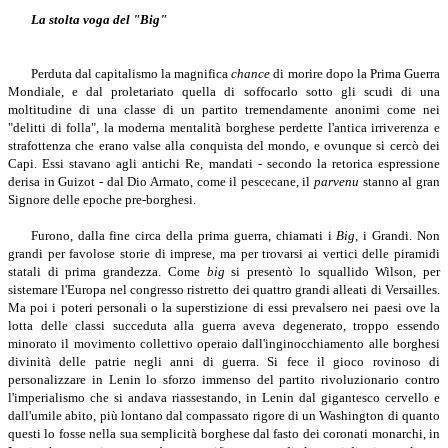
La stolta voga del "Big"
Perduta dal capitalismo la magnifica
chance
di morire dopo la Prima Guerra
Mondiale, e dal proletariato quella di soffocarlo sotto gli scudi di una
moltitudine di una classe di un partito tremendamente anonimi come nei
"delitti di folla", la moderna mentalità borghese perdette l'antica irriverenza e
strafottenza che erano valse alla conquista del mondo, e ovunque si cercò dei
Capi. Essi stavano agli antichi Re, mandati - secondo la retorica espressione
derisa in Guizot - dal Dio Armato, come il pescecane, il
parvenu
stanno al gran
Signore delle epoche pre-borghesi.
Furono, dalla fine circa della prima guerra, chiamati i
Big
, i Grandi. Non
grandi per favolose storie di imprese, ma per trovarsi ai vertici delle piramidi
statali di prima grandezza. Come
big
si presentò lo squallido Wilson, per
sistemare l'Europa nel congresso ristretto dei quattro grandi alleati di Versailles.
Ma poi i poteri personali o la superstizione di essi prevalsero nei paesi ove la
lotta delle classi succeduta alla guerra aveva degenerato, troppo essendo
minorato il movimento collettivo operaio dall'inginocchiamento alle borghesi
divinità delle patrie negli anni di guerra. Si fece il gioco rovinoso di
personalizzare in Lenin lo sforzo immenso del partito rivoluzionario contro
l'imperialismo che si andava riassestando, in Lenin dal gigantesco cervello e
dall'umile abito, più lontano dal compassato rigore di un Washington di quanto
questi lo fosse nella sua semplicità borghese dal fasto dei coronati monarchi, in