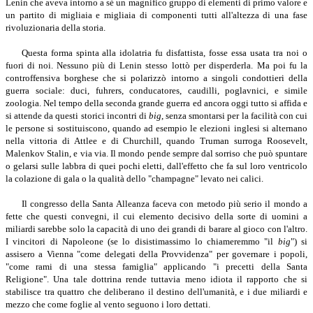
Lenin che aveva intorno a sé un magnifico gruppo di elementi di primo valore e
un partito di migliaia e migliaia di componenti tutti all'altezza di una fase
rivoluzionaria della storia.
Questa forma spinta alla idolatria fu disfattista, fosse essa usata tra noi o
fuori di noi. Nessuno più di Lenin stesso lottò per disperderla.
Ma poi fu la
controffensiva borghese che si polarizzò intorno a singoli condottieri della
guerra sociale: duci, fuhrers, conducatores, caudilli, poglavnici, e simile
zoologia. Nel tempo della seconda grande guerra ed ancora oggi tutto si affida e
si attende da questi storici incontri di
big
, senza smontarsi per la facilità con cui
le persone si sostituiscono, quando ad esempio le elezioni inglesi si alternano
nella vittoria di Attlee e di Churchill, quando Truman surroga Roosevelt,
Malenkov Stalin, e via via. Il mondo pende sempre dal sorriso che può spuntare
o gelarsi sulle labbra di quei pochi eletti, dall'effetto che fa sul loro ventricolo
la colazione di gala o la qualità dello "champagne" levato nei calici.
Il congresso della Santa Alleanza faceva con metodo più serio il mondo a
fette che questi convegni, il cui elemento decisivo della sorte di uomini a
miliardi sarebbe solo la capacità di uno dei grandi di barare al gioco con l'altro.
I vincitori di Napoleone (se lo disistimassimo lo chiameremmo "il
big
") si
assisero a Vienna "come delegati della Provvidenza" per governare i popoli,
"come rami di una stessa famiglia" applicando "i precetti della Santa
Religione". Una tale dottrina rende tuttavia meno idiota il rapporto che si
stabilisce tra quattro che deliberano il destino dell'umanità, e i due miliardi e
mezzo che come foglie al vento seguono i loro dettati.