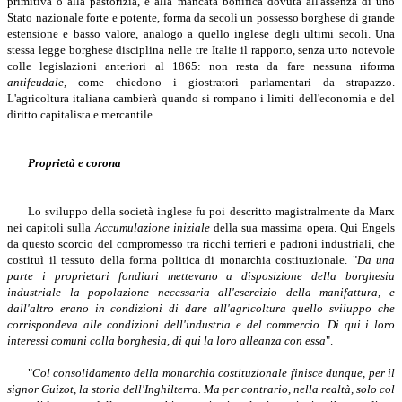
primitiva o alla pastorizia, e alla mancata bonifica dovuta all'assenza di uno
Stato nazionale forte e potente, forma da secoli un possesso borghese di grande
estensione e basso valore, analogo a quello inglese degli ultimi secoli. Una
stessa legge borghese disciplina nelle tre Italie il rapporto, senza urto notevole
colle legislazioni anteriori al 1865: non resta da fare nessuna riforma
antifeudale,
come chiedono i giostratori parlamentari da strapazzo.
L'agricoltura italiana cambierà quando si rompano i limiti dell'economia e del
diritto capitalista e mercantile.
Proprietà e corona
Lo sviluppo della società inglese fu poi descritto magistralmente da Marx
nei capitoli sulla
Accumulazione iniziale
della sua massima opera. Qui Engels
da questo scorcio del compromesso tra ricchi terrieri e padroni industriali, che
costituì il tessuto della forma politica di monarchia costituzionale. "
Da una
parte i proprietari fondiari mettevano a disposizione della borghesia
industriale la popolazione necessaria all'esercizio della manifattura, e
dall'altro erano in condizioni di dare all'agricoltura quello sviluppo che
corrispondeva alle condizioni dell'industria e del commercio. Di qui i loro
interessi comuni colla borghesia, di qui la loro alleanza con essa
".
"
Col consolidamento della monarchia costituzionale finisce dunque, per il
signor Guizot, la storia dell'Inghilterra. Ma per contrario, nella realtà, solo col