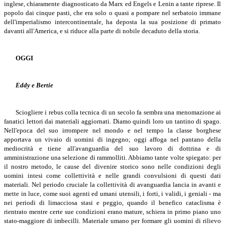
inglese, chiaramente diagnosticato da Marx ed Engels e Lenin a tante riprese. Il
popolo dai cinque pasti, che era solo o quasi a pompare nel serbatoio immane
dell'imperialismo intercontinentale, ha deposta la sua posizione di primato
davanti all'America, e si riduce alla parte di nobile decaduto della storia.
OGGI
Eddy e Bertie
Sciogliere i rebus colla tecnica di un secolo fa sembra una menomazione ai
fanatici lettori dai materiali aggiornati. Diamo quindi loro un tantino di spago.
Nell'epoca del suo irrompere nel mondo e nel tempo la classe borghese
apportava un vivaio di uomini di ingegno; oggi affoga nel pantano della
mediocrità e tiene all'avanguardia del suo lavoro di dottrina e di
amministrazione una selezione di rammolliti. Abbiamo tante volte spiegato: per
il nostro metodo, le cause del divenire storico sono nelle condizioni degli
uomini intesi come collettività e nelle grandi convulsioni di questi dati
materiali. Nel periodo cruciale la collettività di avanguardia lancia in avanti e
mette in luce, come suoi agenti ed umani utensili, i forti, i validi, i geniali - ma
nei periodi di limacciosa stasi e peggio, quando il benefico cataclisma è
rientrato mentre certe sue condizioni erano mature, schiera in primo piano uno
stato-maggiore di imbecilli. Materiale umano per formare gli uomini di rilievo