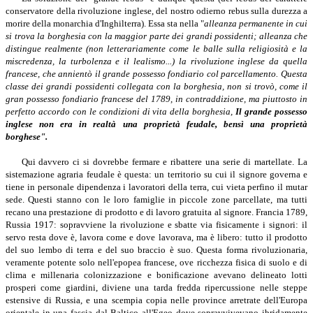
conservatore della rivoluzione inglese, del nostro odierno rebus sulla durezza a
morire della monarchia d'Inghilterra). Essa sta nella "
alleanza permanente in cui
si trova la borghesia con la maggior parte dei grandi possidenti; alleanza che
distingue realmente (non letterariamente come le balle sulla religiosità e la
miscredenza, la turbolenza e il lealismo...) la rivoluzione inglese da quella
francese, che annientò il grande possesso fondiario col parcellamento. Questa
classe dei grandi possidenti collegata con la borghesia, non si trovò, come il
gran possesso fondiario francese del 1789, in contraddizione, ma piuttosto in
perfetto accordo con le condizioni di vita della borghesia,
Il grande possesso
inglese non era in realtà una proprietà feudale, bensì una proprietà
borghese".
Qui davvero ci si dovrebbe fermare e ribattere una serie di martellate. La
sistemazione agraria feudale è questa: un territorio su cui il signore governa e
tiene in personale dipendenza i lavoratori della terra, cui vieta perfino il mutar
sede. Questi stanno con le loro famiglie in piccole zone parcellate, ma tutti
recano una prestazione di prodotto e di lavoro gratuita al signore. Francia 1789,
Russia 1917: sopravviene la rivoluzione e sbatte via fisicamente i signori: il
servo resta dove è, lavora come e dove lavorava, ma è libero: tutto il prodotto
del suo lembo di terra e del suo braccio è suo. Questa forma rivoluzionaria,
veramente potente solo nell'epopea francese, ove ricchezza fisica di suolo e di
clima e millenaria colonizzazione e bonificazione avevano delineato lotti
prosperi come giardini, diviene una tarda fredda ripercussione nelle steppe
estensive di Russia, e una scempia copia nelle province arretrate dell'Europa
orientale in una fascia dal Baltico all'Egeo dove sopravvivevano ibridamente