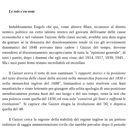
Le rois s'en vont
Indubbiamente Engels che qui, come altrove Marx, riconosce al diretto
nemico politico un certo talento storico nel giovarsi dell'esame delle cause
economiche e nel valutare l'azione delle classi sociali, avrebbe una dura rogna
da grattare se la denunzia del disorientamento totale in cui gli avvenimenti
drammatici del 1848 avevano fatto cadere i Guizot del tempo, dovesse
estendersi al disorientamento raccapricciante di tutta la "opinione generale", di
tutti i partiti, dopo i drammi che egli non visse, del 1914, 1917, 1939, 1945...
Ma i suoi punti fermi restano incrollabili ed incrollati.
Il Guizot aveva il torto di non esaminare "
i rapporti storici e la posizione
del tutto diversa delle classi della società nella monarchia francese del 1830 e
nella monarchia inglese del 1688
", limitandosi a tutto risolvere con frasi
moralistiche e tirate letterarie per giungere alla solita apologia di una posizione
metafisicamente portata fuori del suo luogo e del suo tempo, ossia la tesi che
una politica come quella del 1830, ed essa sola "
conserva gli Stati e rafforza le
rivoluzioni
". Si capisce che Guizot elogia la rivoluzione del '30, e depreca
quella del '48.
Il Guizot cerca la ragione della stabilità del regime inglese in un preteso
indirizzo di saggia amministrazione civile che sarebbe prevalso dopo il periodo