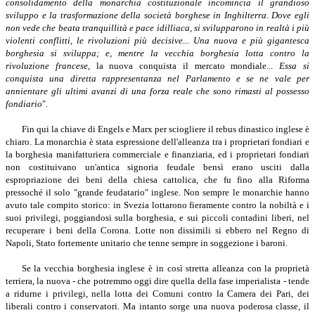
consolidamento della monarchia costituzionale incomincia il grandioso
sviluppo e la trasformazione della società borghese in Inghilterra. Dove egli
non vede che beata tranquillità e pace idilliaca, si svilupparono in realtà i più
violenti conflitti, le rivoluzioni più decisive... Una nuova e più gigantesca
borghesia si sviluppa; e, mentre la vecchia borghesia lotta contro la
rivoluzione francese,
la nuova conquista il mercato mondiale...
Essa si
conquista una diretta rappresentanza nel Parlamento e se ne vale per
annientare gli ultimi avanzi di una forza reale che sono rimasti al possesso
fondiario
".
Fin qui la chiave di Engels e Marx per sciogliere il rebus dinastico inglese è
chiaro. La monarchia è stata espressione dell'alleanza tra i proprietari fondiari e
la borghesia manifatturiera commerciale e finanziaria, ed i proprietari fondiari
non costituivano un'antica signoria feudale bensì erano usciti dalla
espropriazione dei beni della chiesa cattolica, che fu fino alla Riforma
pressoché il solo "grande feudatario" inglese. Non sempre le monarchie hanno
avuto tale compito storico: in Svezia lottarono fieramente contro la nobiltà e i
suoi privilegi, poggiandosi sulla borghesia, e sui piccoli contadini liberi, nel
recuperare i beni della Corona. Lotte non dissimili si ebbero nel Regno di
Napoli, Stato fortemente unitario che tenne sempre in soggezione i baroni.
Se la vecchia borghesia inglese è in così stretta alleanza con la proprietà
terriera, la nuova - che potremmo oggi dire quella della fase imperialista - tende
a ridurne i privilegi, nella lotta dei Comuni contro la Camera dei Pari, dei
liberali contro i conservatori. Ma intanto sorge una nuova poderosa classe, il