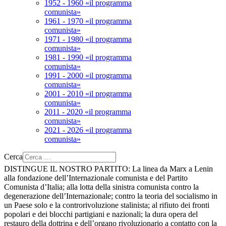
1952 - 1960 «il programma
comunista»
1961 - 1970 «il programma
comunista»
1971 - 1980 «il programma
comunista»
1981 - 1990 «il programma
comunista»
1991 - 2000 «il programma
comunista»
2001 - 2010 «il programma
comunista»
2011 - 2020 «il programma
comunista»
2021 - 2026 «il programma
comunista»
Cerca
DISTINGUE IL NOSTRO PARTITO:
La linea da Marx a Lenin
alla fondazione dell’Internazionale comunista e del Partito
Comunista d’Italia; alla lotta della sinistra comunista contro la
degenerazione dell’Internazionale; contro la teoria del socialismo in
un Paese solo e la controrivoluzione stalinista; al rifiuto dei fronti
popolari e dei blocchi partigiani e nazionali; la dura opera del
restauro della dottrina e dell’organo rivoluzionario a contatto con la