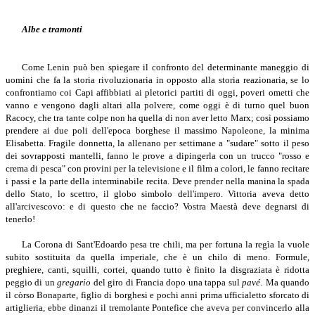
Albe e tramonti
Come Lenin può ben spiegare il confronto del determinante maneggio di
uomini che fa la storia rivoluzionaria in opposto alla storia reazionaria, se lo
confrontiamo coi Capi affibbiati ai pletorici partiti di oggi, poveri ometti che
vanno e vengono dagli altari alla polvere, come oggi è di turno quel buon
Racocy, che tra tante colpe non ha quella di non aver letto Marx; così possiamo
prendere ai due poli dell'epoca borghese il massimo Napoleone, la minima
Elisabetta. Fragile donnetta, la allenano per settimane a "sudare" sotto il peso
dei sovrapposti mantelli, fanno le prove a dipingerla con un trucco "rosso e
crema di pesca" con provini per la televisione e il film a colori, le fanno recitare
i passi e la parte della interminabile recita. Deve prender nella manina la spada
dello Stato, lo scettro, il globo simbolo dell'impero. Vittoria aveva detto
all'arcivescovo: e di questo che ne faccio? Vostra Maestà deve degnarsi di
tenerlo!
La Corona di Sant'Edoardo pesa tre chili, ma per fortuna la regìa la vuole
subito sostituita da quella imperiale, che è un chilo di meno. Formule,
preghiere, canti, squilli, cortei, quando tutto è finito la disgraziata è ridotta
peggio di un
gregario
del giro di Francia dopo una tappa sul
pavé
.
Ma quando
il còrso Bonaparte, figlio di borghesi e pochi anni prima ufficialetto sforcato di
artiglieria, ebbe dinanzi il tremolante Pontefice che aveva per convincerlo alla