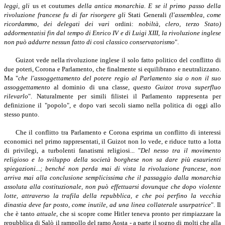
leggi, gli
us et coutumes
della antica monarchia. E se il primo passo della
rivoluzione francese fu di far risorgere gli
Stati Generali
(l'assemblea, come
ricordammo, dei delegati dei vari
ordini:
nobiltà, clero, terzo Stato)
addormentatisi fin dal tempo di Enrico IV e di Luigi XIII, la rivoluzione inglese
non può addurre nessun fatto di così classico conservatorismo
".
Guizot vede nella rivoluzione inglese il solo fatto politico del conflitto di
due poteri, Corona e Parlamento, che finalmente si equilibrano e neutralizzano.
Ma "
che l'assoggettamento del potere regio al Parlamento sia o non il suo
assoggettamento
al dominio di una classe
,
questo Guizot trova superfluo
rilevarlo
". Naturalmente per simili filistei il Parlamento rappresenta per
definizione il "popolo", e dopo vari secoli siamo nella politica di oggi allo
stesso punto.
Che il conflitto tra Parlamento e Corona esprima un conflitto di interessi
economici nel primo rappresentati, il Guizot non lo vede, e riduce tutto a lotta
di privilegi, a turbolenti fanatismi religiosi... "
Del nesso tra il movimento
religioso e lo sviluppo della società borghese non sa dare più esaurienti
spiegazioni...; benché non perda mai di vista la rivoluzione francese, non
arriva mai alla conclusione semplicissima che il passaggio dalla monarchia
assoluta alla costituzionale, non può effettuarsi dovunque che dopo violente
lotte, attraverso la trafila della repubblica, e che poi perfino la vecchia
dinastia deve far posto, come inutile, ad una linea collaterale usurpatrice
". Il
che è tanto
attuale
, che si scopre come Hitler teneva pronto per rimpiazzare la
repubblica di Salò il rampollo del ramo Aosta - a parte il sogno di molti che alla