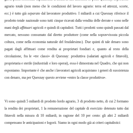
agrario totale (non meno che le condizioni del lavoro agrario: terra ed attrezzi, scorte,
ecc.) è tutto già
separato
dal lavoratore produttivo. I miliardi a cui Quesnay riferisce il
prodotto totale nazionale sono tutti cinque ricavati dalla vendita delle derrate e sono nelle
mani degli
affittuari
agricoli e quindi di capitalisti. Tutti i prodotti sono quindi passati dal
mercato, nessuno consumato dal diretto produttore (come nella sopravvissuta piccola
coltura, come nella economia naturale del feudalesimo). Due quinti di tale denaro sono
pagati dagli affittuari come rendita ai proprietari fondiari e, quanto al resto della
circolazione, fra le «tre classi» di Quesnay: produttiva (salariati agricoli e fittavoli),
proprietaria e sterile (industriali e loro operai), essa è dimostrata nel Quadro, che qui non
esponiamo. Importante è che anche i lavoratori agricoli acquistano i generi di sussistenza
con denaro, ma per Quesnay questo avviene «entro la classe produttiva».
Vi sono quindi 5 miliardi di prodotto lordo agrario, 3 di prodotto netto, di cui 2 formano
la rendita dei proprietari, 1 la remunerazione del capitale di esercizio detenuto tutto dai
fittavoli nella misura di 10 miliardi, in ragione del 10 per cento: gli altri 2 miliardi
compensano le anticipazioni e logorii. Siamo in ogni modo già ai criteri capitalistici: