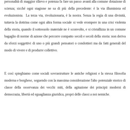
personalità di maggior rilievo e potenza fa fare un passo avanti alla comune dotazione di
scienza; sicché ogni stagione ne sa di più della precedente: è la via illuminista ed
evoluzionista. La terza via, rivoluzionaria, è la nostra. Senza la regìa di una divinità,
tuttavia la dottrina come ogni altra forma sociale si vede erompere in una crisi violenta
della storia, quando il sottosuolo materiale ne è sconvolto, e si cristallizza in un comune
bagaglio di norme di azione che percorre compatto secoli e secoli della storia: non deriva
da sforzi soggettivi di uno o più grandi pensatori o condottieri ma da fatti generali del
modo di vivere e di produrre collettivo.
E così spieghiamo come sociali sovrastrutture le antiche religioni e la stessa filosofia
moderna e borghese, seguendo con la massima considerazione l'alto potenziale storico di
classe della osservanza dei vecchi miti, della agitazione dei principii moderni di
democrazia, libertà ed eguaglianza giuridica, propri delle classi a noi nemiche.