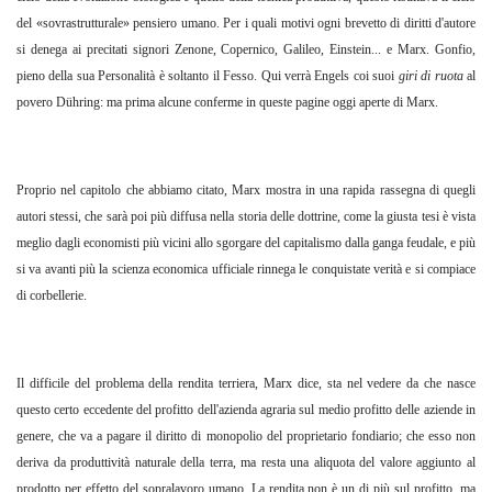
del «sovrastrutturale» pensiero umano. Per i quali motivi ogni brevetto di diritti d'autore
si denega ai precitati signori Zenone, Copernico, Galileo, Einstein... e Marx. Gonfio,
pieno della sua Personalità è soltanto il Fesso. Qui verrà Engels coi suoi
giri di ruota
al
povero Dühring: ma prima alcune conferme in queste pagine oggi aperte di Marx.
Proprio nel capitolo che abbiamo citato, Marx mostra in una rapida rassegna di quegli
autori stessi, che sarà poi più diffusa nella storia delle dottrine, come la giusta tesi è vista
meglio dagli economisti più vicini allo sgorgare del capitalismo dalla ganga feudale, e più
si va avanti più la scienza economica ufficiale rinnega le conquistate verità e si compiace
di corbellerie.
Il difficile del problema della rendita terriera, Marx dice, sta nel vedere da che nasce
questo certo eccedente del profitto dell'azienda agraria sul medio profitto delle aziende in
genere, che va a pagare il diritto di monopolio del proprietario fondiario; che esso non
deriva da produttività naturale della terra, ma resta una aliquota del valore aggiunto al
prodotto per effetto del sopralavoro umano. La rendita non è un di più sul profitto, ma