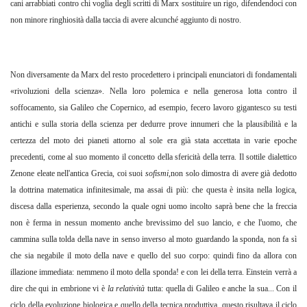
cani arrabbiati contro chi voglia degli scritti di Marx sostituire un rigo, difendendoci con
non minore ringhiosità dalla taccia di avere alcunché aggiunto di nostro.
Non diversamente da Marx del resto procedettero i principali enunciatori di fondamentali
«rivoluzioni della scienza». Nella loro polemica e nella generosa lotta contro il
soffocamento, sia Galileo che Copernico, ad esempio, fecero lavoro gigantesco su testi
antichi e sulla storia della scienza per dedurre prove innumeri che la plausibilità e la
certezza del moto dei pianeti attorno al sole era già stata accettata in varie epoche
precedenti, come al suo momento il concetto della sfericità della terra. Il sottile dialettico
Zenone eleate nell'antica Grecia, coi suoi
sofismi
,non solo dimostra di avere già dedotto
la dottrina matematica infinitesimale, ma assai di più: che questa è insita nella logica,
discesa dalla esperienza, secondo la quale ogni uomo incolto saprà bene che la freccia
non è ferma in nessun momento anche brevissimo del suo lancio, e che l'uomo, che
cammina sulla tolda della nave in senso inverso al moto guardando la sponda, non fa sì
che sia negabile il moto della nave e quello del suo corpo: quindi fino da allora con
illazione immediata: nemmeno il moto della sponda! e con lei della terra. Einstein verrà a
dire che qui in embrione vi è
la relatività
tutta: quella di Galileo e anche la sua... Con il
ciclo della evoluzione biologica e quello della tecnica produttiva, questo risultava il ciclo