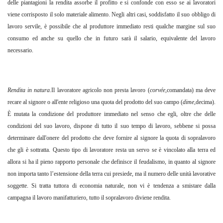
delle piantagioni la rendita assorbe il profitto e si confonde con esso se ai lavoratori
viene corrisposto il solo materiale alimento. Negli altri casi, soddisfatto il suo obbligo di
lavoro servile, è possibile che al produttore immediato resti qualche margine sul suo
consumo ed anche su quello che in futuro sarà il salario, equivalente del lavoro
necessario.
Rendita in natura
.Il lavoratore agricolo non presta lavoro (
corvée
,comandata) ma deve
recare al signore o all'ente religioso una quota del prodotto del suo campo (
dime
,decima).
È mutata la condizione del produttore immediato nel senso che egli, oltre che delle
condizioni del suo lavoro, dispone di tutto il suo tempo di lavoro, sebbene si possa
determinare dall'onere del prodotto che deve fornire al signore la quota di sopralavoro
che gli è sottratta. Questo tipo di lavoratore resta un servo se è vincolato alla terra ed
allora si ha il pieno rapporto personale che definisce il feudalismo, in quanto al signore
non importa tanto l’estensione della terra cui presiede, ma il numero delle unità lavorative
soggette. Si tratta tuttora di economia naturale, non vi è tendenza a smistare dalla
campagna il lavoro manifatturiero, tutto il sopralavoro diviene rendita.