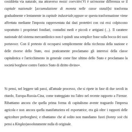
cosiddetta via naturale, ma attraverso
mezzi coercitivi
.Vi è un'enorme differenza se il
capitale nazionale
[
accumulazione di moneta nelle casse statali
]si trasforma
gradualmente e lentamente in
capitale industriale
,oppure se questa trasformazione viene
affrettata mediante l'imposta rappresentata dai dazi protettivi con cui essi colpiscono
soprattutto i proprietari fondiari, contadini medi e piccoli e artigiani (...). Il carattere
nazionale del sistema mercantilistico non è quindi una semplice frase sulla bocca dei suoi
portavoce. Con il pretesto di occuparsi semplicemente della ricchezza della nazione e
delle risorse dello Stato, essi praticamente proclamano gli interessi della classe
capitalistica e l'arricchimento in generale come fine ultimo dello Stato e proclamano la
società borghese contro l'antico Stato di diritto divino».
Si pensi, nel leggere tali passi, all'attuale processo, che si ripete in fase di due secoli in
ritardo, Europa-Russia-Cina, come tratteggiato tra l'altro nel recente rapporto a Firenze.
Ribattiamo ancora che quella prima forma di capitalismo avente traguardo l'impresa
agricola e non ancora quella manifatturiera ed esportatrice, era già oltre i rapporti delle
agricolture preborghesi; e ribattiamo che al solito non mandiamo fuori (
honny soit
chi
pensi a
Kinglax
)assolutamente nulla di originale.