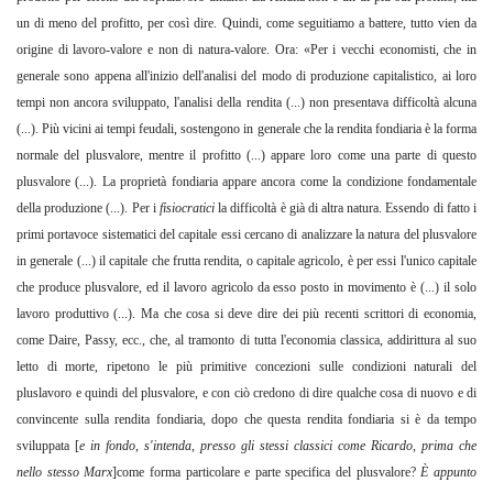
un di meno del profitto, per così dire. Quindi, come seguitiamo a battere, tutto vien da
origine di lavoro-valore e non di natura-valore. Ora: «Per i vecchi economisti, che in
generale sono appena all'inizio dell'analisi del modo di produzione capitalistico, ai loro
tempi non ancora sviluppato, l'analisi della rendita (...) non presentava difficoltà alcuna
(...). Più vicini ai tempi feudali, sostengono in generale che la rendita fondiaria è la forma
normale del plusvalore, mentre il profitto (...) appare loro come una parte di questo
plusvalore (...). La proprietà fondiaria appare ancora come la condizione fondamentale
della produzione (...). Per i
fisiocratici
la difficoltà è già di altra natura. Essendo di fatto i
primi portavoce sistematici del capitale essi cercano di analizzare la natura del plusvalore
in generale (...) il capitale che frutta rendita, o capitale agricolo, è per essi l'unico capitale
che produce plusvalore, ed il lavoro agricolo da esso posto in movimento è (...) il solo
lavoro produttivo (...). Ma che cosa si deve dire dei più recenti scrittori di economia,
come Daire, Passy, ecc., che, al tramonto di tutta l'economia classica, addirittura al suo
letto di morte, ripetono le più primitive concezioni sulle condizioni naturali del
pluslavoro e quindi del plusvalore, e con ciò credono di dire qualche cosa di nuovo e di
convincente sulla rendita fondiaria, dopo che questa rendita fondiaria si è da tempo
sviluppata [
e in fondo
,
s'intenda
,
presso gli stessi classici come Ricardo
,
prima che
nello stesso Marx
]come forma particolare e parte specifica del plusvalore?
È appunto