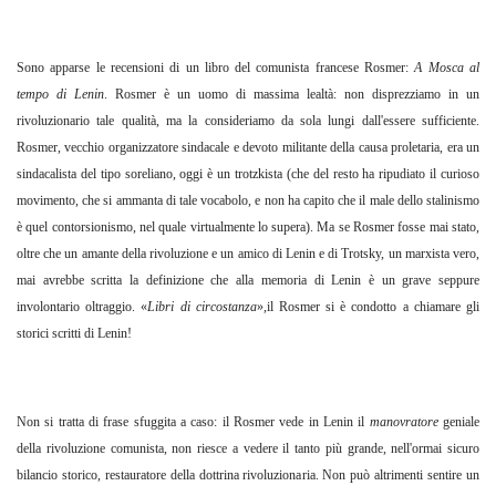
Sono apparse le recensioni di un libro del comunista francese Rosmer:
A Mosca al
tempo di Lenin
. Rosmer è un uomo di massima lealtà: non disprezziamo in un
rivoluzionario tale qualità, ma la consideriamo da sola lungi dall'essere sufficiente.
Rosmer, vecchio organizzatore sindacale e devoto militante della causa proletaria, era un
sindacalista del tipo soreliano, oggi è un trotzkista (che del resto ha ripudiato il curioso
movimento, che si ammanta di tale vocabolo, e non ha capito che il male dello stalinismo
è quel contorsionismo, nel quale virtualmente lo supera). Ma se Rosmer fosse mai stato,
oltre che un amante della rivoluzione e un amico di Lenin e di Trotsky, un marxista vero,
mai avrebbe scritta la definizione che alla memoria di Lenin è un grave seppure
involontario oltraggio. «
Libri di circostanza
»,il Rosmer si è condotto a chiamare gli
storici scritti di Lenin!
Non si tratta di frase sfuggita a caso: il Rosmer vede in Lenin il
manovratore
geniale
della rivoluzione comunista, non riesce a vedere il tanto più grande, nell'ormai sicuro
bilancio storico, restauratore della dottrina rivoluzionaria. Non può altrimenti sentire un