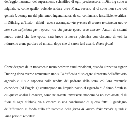
dell'aggiornamento, del superamento scientifico di ogni predecessore. I Dühring sono a
migliaia, e, come quello, volendo andare oltre Marx, restano al di sotto non solo del
geniale Quesnay ma dei più remoti ingenui autori da cui cominciano la sufficiente critica.
Il Dühring, all'inizio - difatti - aveva accampato «
la pretesa di creare un sistema nuovo
non solo sufficiente per l'epoca,
ma che faccia epoca esso stesso
». Autori di sistemi
nuovi, autori che fate epoca, sarà breve la nostra polemica con ciascuno di voi: la
ridurremo a una parola e ad un atto, dopo che vi sarete fatti avanti:
dietro-front
!
Come degnare di un trattamento meno pedestre simili zibaldoni, quando il ripetuto signor
Dühring dopo averne ammannito uno sulla difficoltà di spiegare il profitto dell'affittuario
agricolo e il suo rapporto colla rendita del padrone della terra, col loro eventuale
coincidere (ed Engels gli contrappone un limpido passo al riguardo di Adamo Smith in
cui questa analisi è esaurita, come nei trattati universitari moderni da noi richiamati, al di
fuori di ogni dubbio), va a cascare in una conclusione di questa fatta: il guadagno
dell'affittuario si fonda sullo sfruttamento della
forza di lavoro della terra
!e quindi è
«una parte di rendita»!