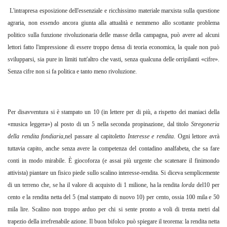
L'intrapresa esposizione dell'essenziale e ricchissimo materiale marxista sulla questione
agraria, non essendo ancora giunta alla attualità e nemmeno allo scottante problema
politico sulla funzione rivoluzionaria delle masse della campagna, può avere ad alcuni
lettori fatto l'impressione di essere troppo densa di teoria economica, la quale non può
svilupparsi, sia pure in limiti tutt'altro che vasti, senza qualcuna delle orripilanti «cifre».
Senza cifre non si fa politica e tanto meno rivoluzione.
Per disavventura si è stampato un 10 (in lettere per di più, a rispetto dei maniaci della
«musica leggera») al posto di un 5 nella seconda propinazione, dal titolo
Stregoneria
della rendita fondiaria
,nel passare al capitoletto
Interesse e rendita
. Ogni lettore avrà
tuttavia capito, anche senza avere la competenza del contadino analfabeta, che sa fare
conti in modo mirabile. È giocoforza (e assai più urgente che scatenare il finimondo
attivista) piantare un fisico piede sullo scalino interesse-rendita. Si diceva semplicemente
di un terreno che, se ha il valore di acquisto di 1 milione, ha la rendita
lorda
del10 per
cento e la rendita netta del 5 (mal stampato di nuovo 10) per cento, ossia 100 mila e 50
mila lire. Scalino non troppo arduo per chi si sente pronto a voli di trenta metri dal
trapezio della irrefrenabile azione. Il buon bifolco può spiegare il teorema: la rendita netta