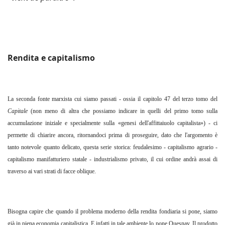
Rendita e capitalismo
La seconda fonte marxista cui siamo passati - ossia il capitolo 47 del terzo tomo del
Capitale
(non meno di altra che possiamo indicare in quelli del primo tomo sulla
accumulazione iniziale e specialmente sulla «genesi dell'affittaiuolo capitalista») - ci
permette di chiarire ancora, ritornandoci prima di proseguire, dato che l'argomento è
tanto notevole quanto delicato, questa serie storica: feudalesimo - capitalismo agrario -
capitalismo manifatturiero statale - industrialismo privato, il cui ordine andrà assai di
traverso ai vari strati di facce oblique.
Bisogna capire che quando il problema moderno della rendita fondiaria si pone, siamo
già in piena economia capitalistica. E infatti in tale ambiente lo pone Quesnay. Il prodotto