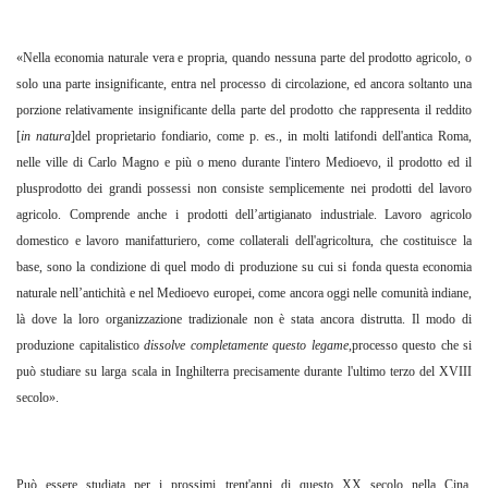
«Nella economia naturale vera e propria, quando nessuna parte del prodotto agricolo, o
solo una parte insignificante, entra nel processo di circolazione, ed ancora soltanto una
porzione relativamente insignificante della parte del prodotto che rappresenta il reddito
[
in natura
]del proprietario fondiario, come p. es., in molti latifondi dell'antica Roma,
nelle ville di Carlo Magno e più o meno durante l'intero Medioevo, il prodotto ed il
plusprodotto dei grandi possessi non consiste semplicemente nei prodotti del lavoro
agricolo. Comprende anche i prodotti dell’artigianato industriale. Lavoro agricolo
domestico e lavoro manifatturiero, come collaterali dell'agricoltura, che costituisce la
base, sono la condizione di quel modo di produzione su cui si fonda questa economia
naturale nell’antichità e nel Medioevo europei, come ancora oggi nelle comunità indiane,
là dove la loro organizzazione tradizionale non è stata ancora distrutta. Il modo di
produzione capitalistico
dissolve completamente questo legame
,processo questo che si
può studiare su larga scala in Inghilterra precisamente durante l'ultimo terzo del XVIII
secolo».
Può essere studiata per i prossimi trent'anni di questo XX secolo nella Cina,