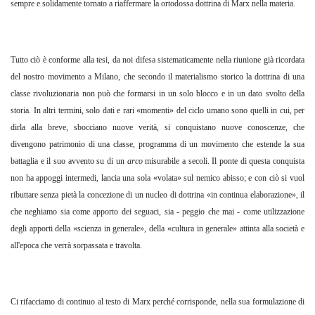
sempre e solidamente tornato a riaffermare la ortodossa dottrina di Marx nella materia.
Tutto ciò è conforme alla tesi, da noi difesa sistematicamente nella riunione già ricordata
del nostro movimento a Milano, che secondo il materialismo storico la dottrina di una
classe rivoluzionaria non può che formarsi in un solo blocco e in un dato svolto della
storia. In altri termini, solo dati e rari «momenti» del ciclo umano sono quelli in cui, per
dirla alla breve, sbocciano nuove verità, si conquistano nuove conoscenze, che
divengono patrimonio di una classe, programma di un movimento che estende la sua
battaglia e il suo avvento su di un
arco
misurabile a secoli. Il ponte di questa conquista
non ha appoggi intermedi, lancia una sola «volata» sul nemico abisso; e con ciò si vuol
ributtare senza pietà la concezione di un nucleo di dottrina «in continua elaborazione», il
che neghiamo sia come apporto dei seguaci, sia - peggio che mai - come utilizzazione
degli apporti della «scienza in generale», della «cultura in generale» attinta alla società e
all'epoca che verrà sorpassata e travolta.
Ci rifacciamo di continuo al testo di Marx perché corrisponde, nella sua formulazione di