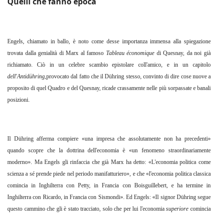
Quelli che fanno epoca
Engels, chiamato in ballo, è noto come desse importanza immensa alla spiegazione
trovata dalla genialità di Marx al famoso
Tableau économique
di Quesnay, da noi già
richiamato. Ciò in un celebre scambio epistolare coll'amico, e in un capitolo
dell'Antidühring
,provocato dal fatto che il Dühring stesso, convinto di dire cose nuove a
proposito di quel Quadro e del Quesnay, ricade crassamente nelle più sorpassate e banali
posizioni.
Il Dühring afferma compiere «una impresa che assolutamente non ha precedenti»
quando scopre che la dottrina dell'economia è «un fenomeno straordinariamente
moderno». Ma Engels gli rinfaccia che già Marx ha detto: «L'economia politica come
scienza a sé prende piede nel periodo manifatturiero», e che «l'economia politica classica
comincia in Inghilterra con Petty, in Francia con Boisguillebert, e ha termine in
Inghilterra con Ricardo, in Francia con Sismondi». Ed Engels: «Il signor Dühring segue
questo cammino che gli è stato tracciato, solo che per lui l'economia
superiore
comincia