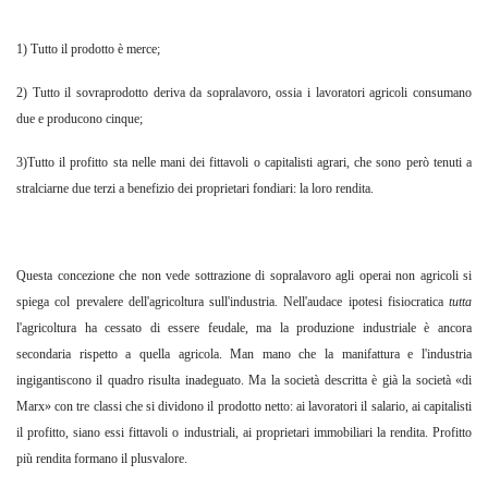
1) Tutto il prodotto è merce;
2) Tutto il sovraprodotto deriva da sopralavoro, ossia i lavoratori agricoli consumano
due e producono cinque;
3)Tutto il profitto sta nelle mani dei fittavoli o capitalisti agrari, che sono però tenuti a
stralciarne due terzi a benefizio dei proprietari fondiari: la loro rendita.
Questa concezione che non vede sottrazione di sopralavoro agli operai non agricoli si
spiega col prevalere dell'agricoltura sull'industria. Nell'audace ipotesi fisiocratica
tutta
l'agricoltura ha cessato di essere feudale, ma la produzione industriale è ancora
secondaria rispetto a quella agricola. Man mano che la manifattura e l'industria
ingigantiscono il quadro risulta inadeguato. Ma la società descritta è già la società «di
Marx» con tre classi che si dividono il prodotto netto: ai lavoratori il salario, ai capitalisti
il profitto, siano essi fittavoli o industriali, ai proprietari immobiliari la rendita. Profitto
più rendita formano il plusvalore.