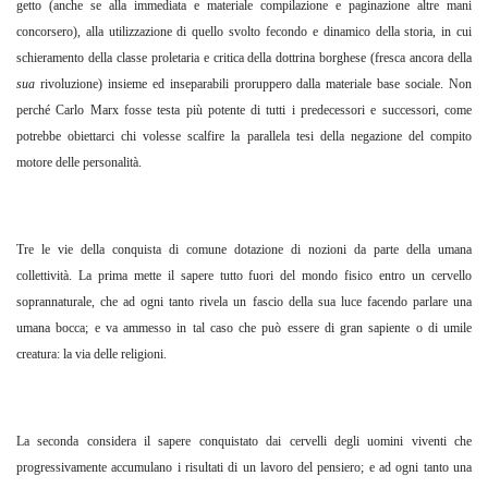
getto (anche se alla immediata e materiale compilazione e paginazione altre mani
concorsero), alla utilizzazione di quello svolto fecondo e dinamico della storia, in cui
schieramento della classe proletaria e critica della dottrina borghese (fresca ancora della
sua
rivoluzione) insieme ed inseparabili proruppero dalla materiale base sociale. Non
perché Carlo Marx fosse testa più potente di tutti i predecessori e successori, come
potrebbe obiettarci chi volesse scalfire la parallela tesi della negazione del compito
motore delle personalità.
Tre le vie della conquista di comune dotazione di nozioni da parte della umana
collettività. La prima mette il sapere tutto fuori del mondo fisico entro un cervello
soprannaturale, che ad ogni tanto rivela un fascio della sua luce facendo parlare una
umana bocca; e va ammesso in tal caso che può essere di gran sapiente o di umile
creatura: la via delle religioni.
La seconda considera il sapere conquistato dai cervelli degli uomini viventi che
progressivamente accumulano i risultati di un lavoro del pensiero; e ad ogni tanto una