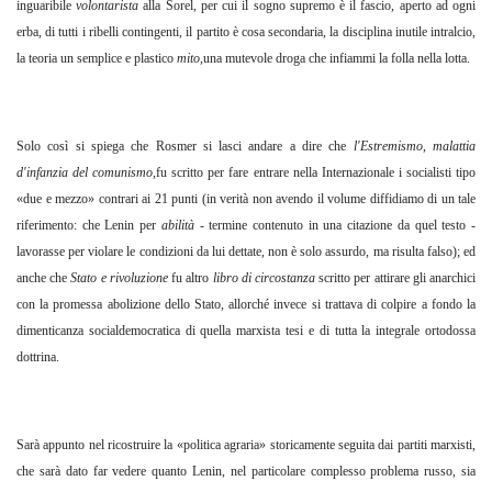
inguaribile
volontarista
alla Sorel, per cui il sogno supremo è il fascio, aperto ad ogni
erba, di tutti i ribelli contingenti, il partito è cosa secondaria, la disciplina inutile intralcio,
la teoria un semplice e plastico
mito
,una mutevole droga che infiammi la folla nella lotta.
Solo così si spiega che Rosmer si lasci andare a dire che
l'Estremismo
,
malattia
d'infanzia del comunismo
,fu scritto per fare entrare nella Internazionale i socialisti tipo
«due e mezzo» contrari ai 21 punti (in verità non avendo il volume diffidiamo di un tale
riferimento: che Lenin per
abilità
- termine contenuto in una citazione da quel testo -
lavorasse per violare le condizioni da lui dettate, non è solo assurdo, ma risulta falso); ed
anche che
Stato e rivoluzione
fu altro
libro di circostanza
scritto per attirare gli anarchici
con la promessa abolizione dello Stato, allorché invece si trattava di colpire a fondo la
dimenticanza socialdemocratica di quella marxista tesi e di tutta la integrale ortodossa
dottrina.
Sarà appunto nel ricostruire la «politica agraria» storicamente seguita dai partiti marxisti,
che sarà dato far vedere quanto Lenin, nel particolare complesso problema russo, sia