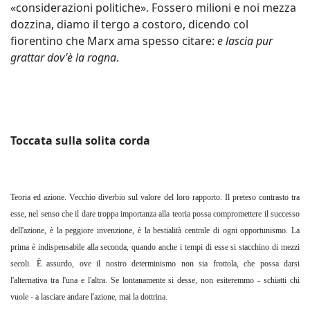
«considerazioni politiche». Fossero milioni e noi mezza
dozzina, diamo il tergo a costoro, dicendo col
fiorentino che Marx ama spesso citare:
e lascia pur
grattar dov'è la rogna
.
Toccata sulla solita corda
Teoria ed azione. Vecchio diverbio sul valore del loro rapporto. Il preteso contrasto tra
esse, nel senso che il dare troppa importanza alla teoria possa compromettere il successo
dell'azione, è la peggiore invenzione, è la bestialità centrale di ogni opportunismo. La
prima è indispensabile alla seconda, quando anche i tempi di esse si stacchino di mezzi
secoli. È assurdo, ove il nostro determinismo non sia frottola, che possa darsi
l'alternativa tra l'una e l'altra. Se lontanamente si desse, non esiteremmo - schiatti chi
vuole - a lasciare andare l'azione, mai la dottrina.