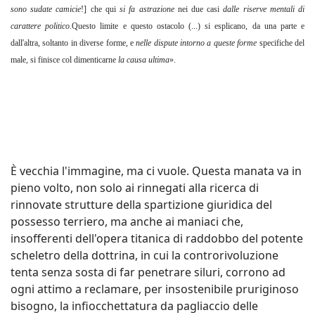
sono sudate camicie
!] che qui
si fa astrazione
nei due casi
dalle riserve mentali di
carattere politico
.Questo limite e questo ostacolo (...) si esplicano, da una parte e
dall'altra, soltanto in diverse forme, e
nelle dispute intorno a queste forme
specifiche del
male, si finisce col dimenticarne
la causa ultima
».
È vecchia l'immagine, ma ci vuole. Questa manata va in
pieno volto, non solo ai rinnegati alla ricerca di
rinnovate strutture della spartizione giuridica del
possesso terriero, ma anche ai maniaci che,
insofferenti dell'opera titanica di raddobbo del potente
scheletro della dottrina, in cui la controrivoluzione
tenta senza sosta di far penetrare siluri, corrono ad
ogni attimo a reclamare, per insostenibile pruriginoso
bisogno, la infiocchettatura da pagliaccio delle