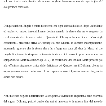
solo con i
miserabili aborti
chela scienza borghese ha messo al mondo
dopo la fine del
suo periodo classico
».
Dunque anche in Engels è chiaro il concetto che ogni scienza di classe, dopo un brillante
ed esplosivo inizio, inesorabilmente declina quando la classe che ne è soggetto da
rivoluzionaria diventa conservatrice. Quando il Dühring nella sua
Storia critica
degli
economisti... precedenti arriva a Quesnay e al suo Quadro, lo dichiara incomprensibile,
mostrando ignorare che la
chiave
che a lui sfugge era stata già data da Marx: al che
Engels limpidamente riespone, spianando la via a chi trovasse troppo dura la succosa
spiegazione di Marx (
Dottrine
,Cap. XIV), la costruzione del Tableau. Marx procede poi
alla effettiva spiegazione critica delle deficienze del Quadro; ma il Dühring, che ne fa
aspro governo, aveva cominciato col non capire che cosa il Quadro volesse dire,
per lo
stesso suo autore
.
Non interessa seguire ulteriormente la scrupolosa vivisezione engelsiana delle enormità
del signor Dühring, poiché quello che qui ci interessa è la misera fine del metodo