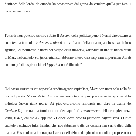
è minore della lorda, da quando ha accantonato dal grano da vendere quello per farsi il
pane, e riseminare.
Tuttavia non potendo servire subito il
dessert
della politica (sono i Nenni che dettano al
cuciniere la formula:
le dessert d'abord
:noi vi diamo dell'antipasto, anche se sa di forte
agrume), ci indurremo a trarvi nel campo della filosofia, valendoci di una fulminea punta
di Marx nel capitolo sui
fisiocratici
,cui abbiamo inteso dare suprema importanza. Avrete
così un po' di respiro: chi dei
leggeristi
nonè filosofo?
Del passo storico in cui appare la rendita agraria capitalista, Marx non tratta solo nella fin
qui adoperata
Storia delle dottrine economiche
,che più propriamente egli avrebbe
intitolata
Storia delle teorie del plusvalore
,come annuncia nel dare la trama del
Capitale
.Egli ne tratta a fondo in uno dei capitoli di
coronamento
dell'incompleto terzo
tomo, il 47°, dal titolo - appunto
- Genesi della rendita fondiaria capitalistica
. Questo
capitolo racchiude tutta l'analisi che noi abbiamo tratta da comuni ma seri trattati della
materia. Esso culmina in una quasi atroce definizione del piccolo contadino proprietario e