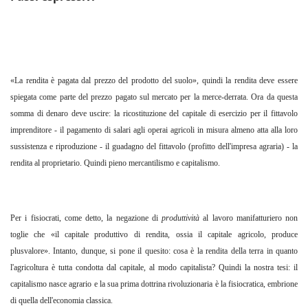
«La rendita è pagata dal prezzo del prodotto del suolo», quindi la rendita deve essere
spiegata come parte del prezzo pagato sul mercato per la merce-derrata. Ora da questa
somma di denaro deve uscire: la ricostituzione del capitale di esercizio per il fittavolo
imprenditore - il pagamento di salari agli operai agricoli in misura almeno atta alla loro
sussistenza e riproduzione - il guadagno del fittavolo (profitto dell'impresa agraria) - la
rendita al proprietario. Quindi pieno mercantilismo e capitalismo.
Per i fisiocrati, come detto, la negazione di
produttività
al lavoro manifatturiero non
toglie che «il capitale produttivo di rendita, ossia il capitale agricolo, produce
plusvalore». Intanto, dunque, si pone il quesito: cosa è la rendita della terra in quanto
l'agricoltura è tutta condotta dal capitale, al modo capitalista? Quindi la nostra tesi: il
capitalismo nasce agrario e la sua prima dottrina rivoluzionaria è la fisiocratica, embrione
di quella dell'economia classica.