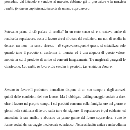
posseduto dal fittavolo e venduto al mercato, abbiamo già il plusvalore e la marxista
rendita fondiaria capitalista
,tutta sorta da umano
sopralavoro
.
Potevamo prima di ciò parlare di rendita? In un certo senso sì, e si trattava anche di
rendita da sopralavoro, ossia di lavoro altrui sfruttato dal redditiero, ma non di rendita in
denaro, ma non - in senso ristretto -
di sopravalore
,perché questo si cristallizza solo
quando tutto il prodotto si trasforma in moneta, ed è una aliquota di questo valore-
moneta in cui il prodotto di arrivo si convertì integralmente. Tre magistrali paragrafi lo
chiariscono:
La rendita in lavoro
,
La rendita in prodotti
,
La rendita in denaro
.
Rendita in lavoro
.Il produttore immediato dispone di un suo campo e degli attrezzi,
quindi delle condizioni del suo lavoro. Ma è obbligato dall'ingranaggio sociale a dare,
oltre il lavoro nel proprio campo, i cui prodotti consuma colla famiglia, ore nel giorno o
giorni nella settimana di lavoro sulla terra del signore. Il sopralavoro è qui evidente, ed
immediata la sua analisi, e abbiamo un primo germe del futuro sopravalore. Sono le
forme sociali del servaggio medioevale ed asiatico. Nella schiavitù antica e nella odierna