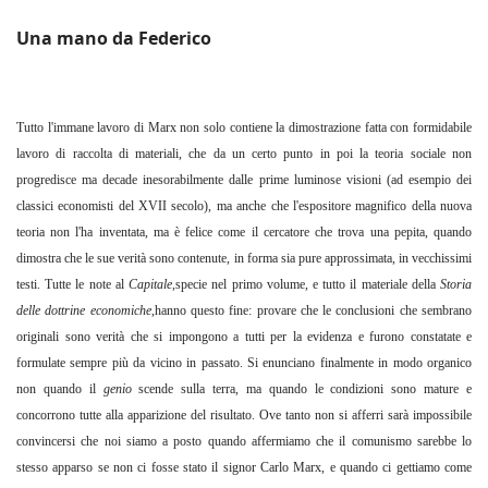
Una mano da Federico
Tutto l'immane lavoro di Marx non solo contiene la dimostrazione fatta con formidabile
lavoro di raccolta di materiali, che da un certo punto in poi la teoria sociale non
progredisce ma decade inesorabilmente dalle prime luminose visioni (ad esempio dei
classici economisti del XVII secolo), ma anche che l'espositore magnifico della nuova
teoria non l'ha inventata, ma è felice come il cercatore che trova una pepita, quando
dimostra che le sue verità sono contenute, in forma sia pure approssimata, in vecchissimi
testi. Tutte le note al
Capitale
,specie nel primo volume, e tutto il materiale della
Storia
delle dottrine economiche
,hanno questo fine: provare che le conclusioni che sembrano
originali sono verità che si impongono a tutti per la evidenza e furono constatate e
formulate sempre più da vicino in passato. Si enunciano finalmente in modo organico
non quando il
genio
scende sulla terra, ma quando le condizioni sono mature e
concorrono tutte alla apparizione del risultato. Ove tanto non si afferri sarà impossibile
convincersi che noi siamo a posto quando affermiamo che il comunismo sarebbe lo
stesso apparso se non ci fosse stato il signor Carlo Marx, e quando ci gettiamo come