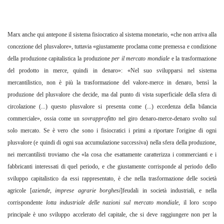
Marx anche qui antepone il sistema fisiocratico al sistema monetario, «che non arriva alla
concezione del plusvalore», tuttavia «giustamente proclama come premessa e condizione
della produzione capitalistica la produzione
per il mercato mondiale
e la trasformazione
del prodotto in merce, quindi in denaro»: «Nel suo svilupparsi nel sistema
mercantilistico, non è più la trasformazione del valore-merce in denaro, bensì la
produzione del plusvalore che decide, ma dal punto di vista superficiale della sfera di
circolazione (...) questo plusvalore si presenta come (...) eccedenza della bilancia
commerciale», ossia come un
sovrapprofitto
nel giro denaro-merce-denaro svolto sul
solo mercato. Se è vero che sono i fisiocratici i primi a riportare l'origine di ogni
plusvalore (e quindi di ogni sua accumulazione successiva) nella sfera della produzione,
nei mercantilisti troviamo che «la cosa che esattamente caratterizza i commercianti e i
fabbricanti interessati di quel periodo, e che giustamente corrisponde al periodo dello
sviluppo capitalistico da essi rappresentato, è che nella trasformazione delle società
agricole [
aziende
,
imprese agrarie borghesi
]feudali in società industriali, e nella
corrispondente
lotta industriale delle nazioni sul mercato mondiale
, il loro scopo
principale è uno sviluppo accelerato del capitale, che si deve raggiungere non per la