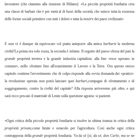
lavoratore (che citammo alla riunione di Milano): «La piccola proprietà fondiaria crea
una classe di barbari che è per metà al di fuori della società, che unisce tutta la rozzezza
delle forme sociali primitive con tutti i dolori e tutta la
misère
dei paesi civilizzati».
E non vi è dunque da equivocare col piatto anteporre alla antica
barbarie
la moderna
civiltà
!La prima era solo rozza, la seconda è infame. Il seguito del passo sferza del pari la
grande
proprietà terriera e la grande industria capitalista: alla fine «esse operano in
comune», nello sfruttare fino all'esaurimento il Lavoro e la Terra. Ora questo stesso
capitolo contiene l'avvertimento che di colpo risponde alla ovvia domanda dei «pratici»:
la rivoluzione operaia non potrà lanciare quei
barbari
,compagni di sfruttamento e di
soggiogamento, contro la
civiltà
del capitale? Alla risposta arriveremo più oltre, e qui
sarà ricco pescaio il materiale di Lenin sulla questione agraria: si pazienti.
«Ogni critica della
piccola
proprietà fondiaria si risolve in ultima istanza in critica della
proprietà privata
,come limite e ostacolo per l'agricoltura. Così anche ogni critica
contrapposta della
grande
proprietà fondiaria. Va da sé [
sì
,
da sé
,
don Carlo
;
ma se ne