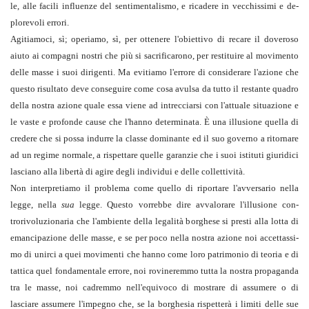
le, alle facili in­fluenze del sentimentalismo, e ricadere in vecchissimi e de­
plo­revoli errori.
Agitiamoci, sì; operiamo, sì, per ottenere l'obiettivo di reca­re il doveroso
aiuto ai compagni nostri che più si sacrificarono, per restituire al movimento
delle masse i suoi dirigenti. Ma evi­tiamo l'errore di considerare l'azione che
questo risultato deve conseguire come cosa avulsa da tutto il restante quadro
della nostra azione quale essa viene ad intrecciarsi con l'attuale situa­zione e
le vaste e profonde cause che l'hanno determinata. È una illusione quella di
credere che si possa indurre la classe dominante ed il suo governo a ritor­nare
ad un regime normale, a rispettare quelle garanzie che i suoi istituti giuridici
lasciano alla libertà di agire degli individui e delle collettività.
Non interpretiamo il problema come quello di riportare l'av­versario nella
legge, nella
sua
legge. Questo vorrebbe dire avva­lorare l'illusione con­
trorivoluzionaria che l'ambiente della legali­tà borghese si presti alla lotta di
emancipazione delle masse, e se per poco nella nostra azione noi accettassi­
mo di unirci a quei movimenti che hanno come loro patrimonio di teoria e di
tattica quel fondamentale errore, noi rovineremmo tutta la nostra pro­pa­ganda
tra le masse, noi cadremmo nell'equivoco di mostrare di assumere o di
lasciare assumere l'impegno che, se la borghe­sia rispetterà i limiti delle sue