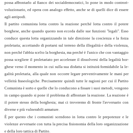
possa affrontarlo al fianco dei socialdemocratici, lo pone in modo controri­
voluzio­nario, ed opera con analogo effetto, anche se di quelli dice di essere
agli antipodi.
Il partito comunista lotta contro la reazione perché lotta contro il potere
borghese, anche quando questo non ecceda dalle sue funzioni "legali". Esso
conduce questa lotta organizzando in tale direzione la coscienza e la forza
proletaria; accettando di portarsi sul terreno della illegalità e della violenza,
non perché l'abbia scelto la borghesia, ma perché è l'unico che con vantag­gio
possa scegliere il proletariato per accelerare il dissolversi della legalità bor­
ghese verso il momento in cui sulla sua disfatta si istituirà formidabile la le­
galità proletaria, alla quale non oc­corre legare preventivamente le mani per
velleità fraseologiche. Precisamente quindi tutte le ragioni per cui il Partito
Comunista è sorto e quelle che lo conducono a fissare i suoi metodi, ven­gono
in campo quando si pone il problema di affrontare la rea­zione. La reazione è
il potere stesso della borghesia; mai ci tro­veremo di fronte l'avversario con
diverse e più vulnerabili ar­mature.
È per questo che i comunisti scendono in lotta contro le prepotenze e le
violenze avversarie con tutta la precisa fisiono­mia della loro organizzazione
e della loro tattica di Partito.