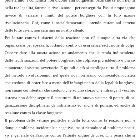
proletariato. I comunisti non dicono alla borghesia: bada che se non rientri
nella tua legalità, faremo la rivoluzione... per conseguirla. Essi si propongono
invece di varcare i limiti del potere borghese con la loro azione
rivoluzionaria. Chi, come i socialdemocratici, inten­de restare sul terreno
delle lotte civili, non sarà mai un nostro alleato.
Per lottare contro i sistemi della reazione non c'è dunque altra via che
organizzarsi per spezzarli, lottando contro di essa senza esclusione di colpi.
Occorre dare alla nostra azione un an­damento che la renda indipendente
dalle facili sanzioni del po­tere borghese, che colpisca più addentro e più si­
curamente il sistema avversario. E quindi a ciò si ricollega tutto il problema
del metodo rivoluzionario, nel quale noi non siamo coi social­democratici
che credono di poter fare a meno dell'infrangi­mento della legalità borghese,
non siamo coi libertari che credo­no che ad uno sforzo che infranga il vecchio
si­stema non debba seguire il costituirsi di un nuovo sistema di potere, di or­
ganiz­zazione disciplinata, di militarismo ed anche di polizia, ed anche di
reazione contro la classe borghese.
Il problema delle vittime politiche e della lotta contro la reazione non è
dunque problema incidentale e negativo, ma si riconduce al problema positi­
vo e generale dell'azione contro l'attuale ordine di cose. Chi pensa che si