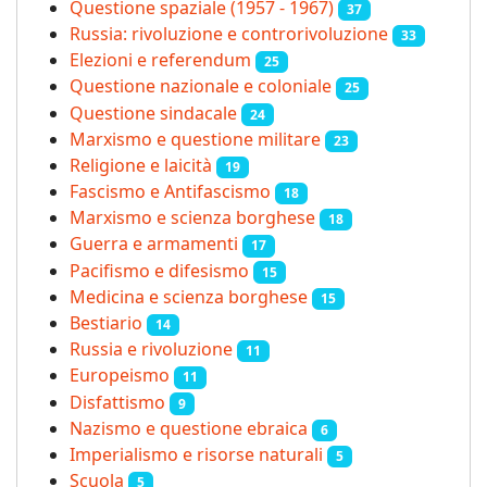
Questione spaziale (1957 - 1967)
37
Russia: rivoluzione e controrivoluzione
33
Elezioni e referendum
25
Questione nazionale e coloniale
25
Questione sindacale
24
Marxismo e questione militare
23
Religione e laicità
19
Fascismo e Antifascismo
18
Marxismo e scienza borghese
18
Guerra e armamenti
17
Pacifismo e difesismo
15
Medicina e scienza borghese
15
Bestiario
14
Russia e rivoluzione
11
Europeismo
11
Disfattismo
9
Nazismo e questione ebraica
6
Imperialismo e risorse naturali
5
Scuola
5