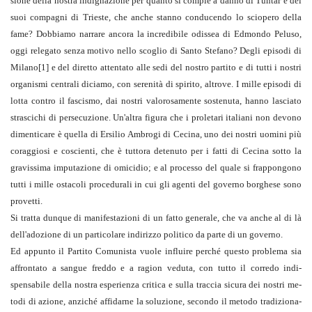
sione della nostra indignazione per quanto si compie a danno di Tuntar e dei
suoi compagni di Trieste, che anche stanno condu­cendo lo sciopero della
fame? Dobbiamo narrare ancora la in­credibile odissea di Edmondo Peluso,
oggi relegato senza motivo nello scoglio di Santo Stefano? Degli episodi di
Milano
[1]
e del diretto attentato alle sedi del nostro partito e di tutti i nostri
or­ganismi centrali diciamo, con serenità di spirito, altrove. I mille episodi di
lotta contro il fascismo, dai nostri valorosamente so­stenuta, hanno lasciato
strascichi di persecuzione. Un'altra figu­ra che i proletari italiani non devono
dimenticare è quella di Ersilio Ambrogi di Cecina, uno dei nostri uomini più
coraggiosi e coscienti, che è tuttora detenuto per i fatti di Cecina sotto la
gravissima imputazione di omicidio; e al processo del quale si frappongono
tutti i mille ostacoli procedurali in cui gli agenti del governo borghese sono
provetti.
Si tratta dunque di manifestazioni di un fatto generale, che va anche al di là
dell'adozione di un particolare indirizzo politi­co da parte di un go­verno.
Ed appunto il Partito Comunista vuole influire perché questo problema sia
affrontato a sangue freddo e a ragion veduta, con tutto il corredo indi­
spensabile della nostra esperienza critica e sulla traccia sicura dei nostri me­
todi di azione, anziché affida­rne la soluzione, secondo il metodo tradiziona­