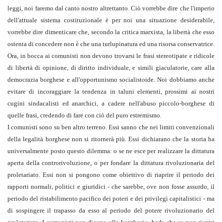
leggi, noi faremo dal canto nostro altrettanto. Ciò vorrebbe dire che l'impe­rio
dell'attuale sistema costituzionale è per noi una situazione desiderabile,
vorrebbe di­re dimenticare che, secondo la critica marxista, la libertà che esso
ostenta di concedere non è che una turlupinatura ed una ri­sorsa conserva­trice.
Ora, in bocca ai comunisti non devono trovarsi le frasi ste­reotipate e ri­dicole
di libertà di opinione, di diritto individuale, e simili giaculatorie, care alla
democrazia borghese e all'oppor­tunismo socialistoide. Noi dobbiamo anche
evitare di incorag­gia­re la tendenza in taluni elementi, prossimi ai no­stri
cugini sindacalisti ed anarchici, a cadere nell'abuso piccolo-bor­ghese di
quelle frasi, credendo di fare con ciò del puro estremi­smo.
I comunisti sono su ben altro terreno. Essi sanno che nei limiti conven­zionali
della legalità borghese non si ritornerà più. Essi dichiarano che la storia ha
universalmente posto questo di­lemma: o se ne esce per realizzare la dittatura
aperta della con­trorivoluzione, o per fondare la dittatura rivoluzio­naria del
proletariato. Essi non si pongono come obiettivo di riaprire il pe­riodo dei
rapporti normali, politici e giuridici - che sarebbe, ove non fosse assurdo, il
periodo del ristabilimento pacifico dei poteri e dei privilegi capi­talistici - ma
di sospingere il trapasso da esso al periodo del potere rivolu­zionario del