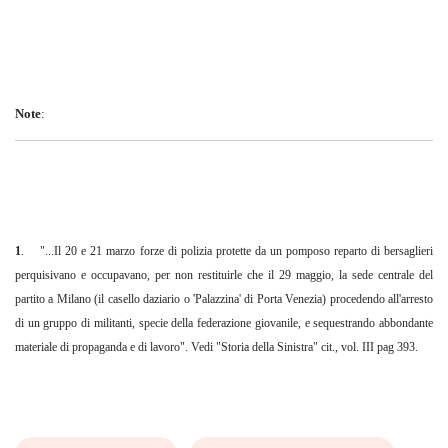
Note
:
1
. "...Il 20 e 21 marzo forze di polizia protette da un pomposo reparto di bersaglieri
perquisi­vano e occupavano, per non restituirle che il 29 maggio, la sede centrale del
partito a Milano (il ca­sello daziario o 'Palazzina' di Porta Venezia) procedendo all'arresto
di un gruppo di militanti, specie della federazione giovanile, e sequestrando abbondante
materiale di propaganda e di lavoro". Vedi "Storia della Sinistra" cit., vol. III pag 393.