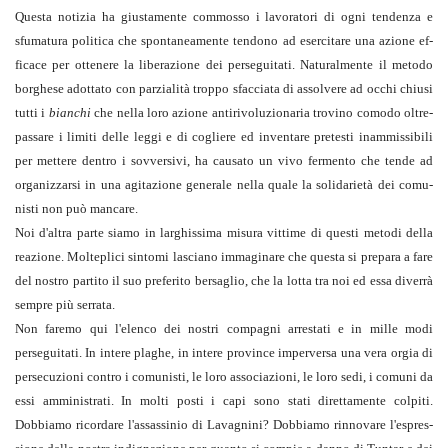
Questa notizia ha giustamente commosso i lavoratori di ogni tendenza e
sfumatura politica che spontaneamente tendono ad esercitare una azione ef­
ficace per ottenere la liberazione dei perseguitati. Naturalmente il metodo
borghese adottato con par­zialità troppo sfacciata di assolvere ad occhi chiusi
tutti i
bian­chi
che nella loro azione antirivoluzionaria trovino comodo ol­tre­
passare i limiti delle leggi e di cogliere ed inventare pretesti inammissibili
per mettere dentro i sovversivi, ha causato un vi­vo fermento che tende ad
organizzarsi in una agitazione genera­le nella quale la solidarietà dei comu­
nisti non può mancare.
Noi d'altra parte siamo in larghissima misura vittime di questi metodi della
reazione. Molteplici sintomi lasciano imma­ginare che questa si prepara a fare
del nostro partito il suo pre­ferito bersaglio, che la lotta tra noi ed essa diverrà
sempre più serrata.
Non faremo qui l'elenco dei nostri compagni arrestati e in mille modi
perseguitati. In intere plaghe, in intere province im­perversa una vera orgia di
persecuzioni contro i comunisti, le loro associazioni, le loro sedi, i comuni da
essi amministrati. In molti posti i capi sono stati direttamente colpiti.
Dobbiamo ri­cordare l'assassinio di Lavagnini? Dobbiamo rinnovare l'espres­