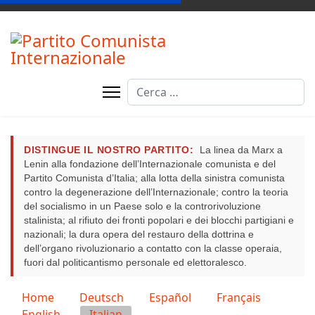
Cerca
Type 2 or more characters for resul
DISTINGUE IL NOSTRO PARTITO:
La linea da Marx a
Lenin alla fondazione dell’Internazionale comunista e del
Partito Comunista d’Italia; alla lotta della sinistra comunista
contro la degenerazione dell’Internazionale; contro la teoria
del socialismo in un Paese solo e la controrivoluzione
stalinista; al rifiuto dei fronti popolari e dei blocchi partigiani e
nazionali; la dura opera del restauro della dottrina e
dell’organo rivoluzionario a contatto con la classe operaia,
fuori dal politicantismo personale ed elettoralesco.
Seleziona la tua lingua
Home
Deutsch
Español
Français
English
Italian