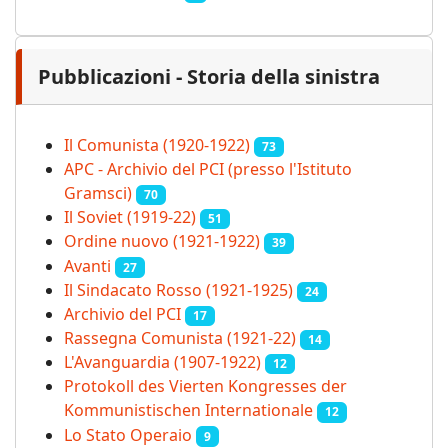
Pubblicazioni - Storia della sinistra
Il Comunista (1920-1922)
73
APC - Archivio del PCI (presso l'Istituto
Gramsci)
70
Il Soviet (1919‑22)
51
Ordine nuovo (1921-1922)
39
Avanti
27
Il Sindacato Rosso (1921-1925)
24
Archivio del PCI
17
Rassegna Comunista (1921‑22)
14
L'Avanguardia (1907-1922)
12
Protokoll des Vierten Kongresses der
Kommunistischen Internationale
12
Lo Stato Operaio
9