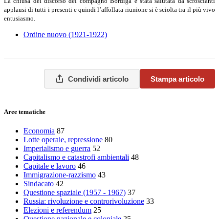
La chiusa del discorso del compagno Bordiga è stata salutata da scroscianti
applausi di tutti i presenti e quindi l’affollata riunione si è sciolta tra il più vivo
entusiasmo.
Ordine nuovo (1921-1922)
Condividi articolo
Stampa articolo
Aree tematiche
Economia
87
Lotte operaie, repressione
80
Imperialismo e guerra
52
Capitalismo e catastrofi ambientali
48
Capitale e lavoro
46
Immigrazione-razzismo
43
Sindacato
42
Questione spaziale (1957 - 1967)
37
Russia: rivoluzione e controrivoluzione
33
Elezioni e referendum
25
Questione nazionale e coloniale
25