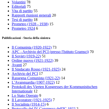
Volantini
78
Editoriali
75
Vita di partito
55
Rapporti riunioni generali
20
Tesi di partito
18
Prometeo (1928 - 1938)
15
Prometeo 1924
6
Pubblicazioni - Storia della sinistra
Il Comunista (1920-1922)
73
APC - Archivio del PCI (presso l'Istituto Gramsci)
70
Il Soviet (1919‑22)
51
Ordine nuovo (1921-1922)
39
Avanti
27
Il Sindacato Rosso (1921-1925)
24
Archivio del PCI
17
Rassegna Comunista (1921‑22)
14
L'Avanguardia (1907-1922)
12
Protokoll des Vierten Kongresses der Kommunistischen
Internationale
12
Lo Stato Operaio
9
Il Lavoratore (1921-1925)
7
Il Socialista (1914‑15)
6
Protocollo del IV Congresso dell'IC 1922
2