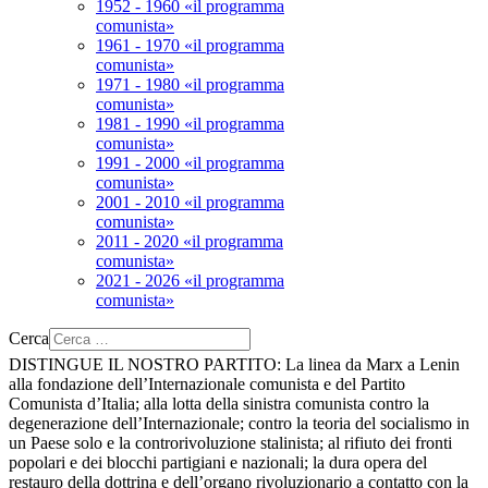
1952 - 1960 «il programma
comunista»
1961 - 1970 «il programma
comunista»
1971 - 1980 «il programma
comunista»
1981 - 1990 «il programma
comunista»
1991 - 2000 «il programma
comunista»
2001 - 2010 «il programma
comunista»
2011 - 2020 «il programma
comunista»
2021 - 2026 «il programma
comunista»
Cerca
DISTINGUE IL NOSTRO PARTITO:
La linea da Marx a Lenin
alla fondazione dell’Internazionale comunista e del Partito
Comunista d’Italia; alla lotta della sinistra comunista contro la
degenerazione dell’Internazionale; contro la teoria del socialismo in
un Paese solo e la controrivoluzione stalinista; al rifiuto dei fronti
popolari e dei blocchi partigiani e nazionali; la dura opera del
restauro della dottrina e dell’organo rivoluzionario a contatto con la