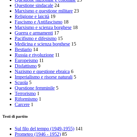
Questione sindacale
24
Marxismo e questione militare
23
Religione e laicità
19
Fascismo e Antifascismo
18
Marxismo e scienza borghese
18
Guerra e armamenti
17
Pacifismo e difesismo
15
Medicina e scienza borghese
15
Bestiario
14
Russia e rivoluzione
11
Europeismo
11
Disfattismo
9
Nazismo e questione ebraica
6
Imperialismo e risorse naturali
5
Scuola
5
Questione femminile
5
Terrorismo
1
Riformismo
1
Carcere
1
Testi di partito
Sul filo del tempo (1949-1955)
141
Prometeo (1946 - 1952)
85