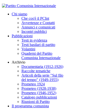
Chi siamo
Che cos'è il PCInt
Avvertenze e Contatti
Annunci e comunicati
Incontri pubblici
Pubblicazioni
Testi in evidenza
Testi basilari di partito
Volantini
Quaderni del Partito
Comunista Internazionale
Archivio
Documentaria (1912-1926)
Raccolte tematiche
Articoli della serie "Sul filo
del tempo" (1949-1955)
Prometeo 1924
Prometeo (1928-1938)
Prometeo (1946-1952)
Catalogo pubblicazioni
Riunioni di Partito
Il programma comunista