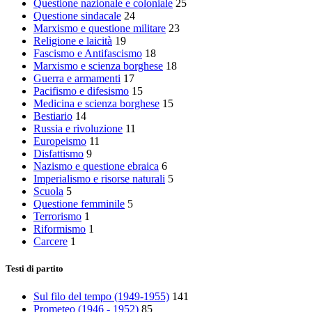
Questione nazionale e coloniale
25
Questione sindacale
24
Marxismo e questione militare
23
Religione e laicità
19
Fascismo e Antifascismo
18
Marxismo e scienza borghese
18
Guerra e armamenti
17
Pacifismo e difesismo
15
Medicina e scienza borghese
15
Bestiario
14
Russia e rivoluzione
11
Europeismo
11
Disfattismo
9
Nazismo e questione ebraica
6
Imperialismo e risorse naturali
5
Scuola
5
Questione femminile
5
Terrorismo
1
Riformismo
1
Carcere
1
Testi di partito
Sul filo del tempo (1949-1955)
141
Prometeo (1946 - 1952)
85