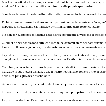
Mai Più. La lotta di classe borghese contro il proletariato non solo non si sospend
a cui però i capitalisti non sacrificano il frutto delle proprie speculazioni.
Si reclama la cessazione della discordia civile, pretendendo dai lavo­ratori che de
E chi riconosce giusto che il proletariato protesti contro la miseria e la fame, 
impedire lo sfruttamento capitalistico per la immaturità delle forze proletarie.
Ma non per questo noi desistiamo dalla nostra incrollabile avversione al mondo pr
Quelli che oggi non vedono altro che il comune denominatore del pa­triottismo, e 
l'impeto della marea guerresca, essi dimostrano la in­certezza e la inconsistenza del
Oggi il
neutralismo
, questo infelice vocabolo, che ci attirò tante calunnie, è mo
di ogni partito, possiamo e dobbiamo mostrare che l’anti­militarismo e l'internaz
Ora bisogna tener fermo contro la pressione morale di tutti i sentimen­talismi e 
malgrado la sua pretesa disfatta, e che il nostro neutralismo non era privo di sen
nella luce più equivoca e disonorante.
Ancora una volta, o trepidi servitori del fatto compiuto, che vorreste farci leccare
O fuori o dentro dal preconcette nazionale e dagli scrupoli patriottici. O verso 
La posizione di chi nell’avversare la guerra non nascondeva una doppiez­za miserab