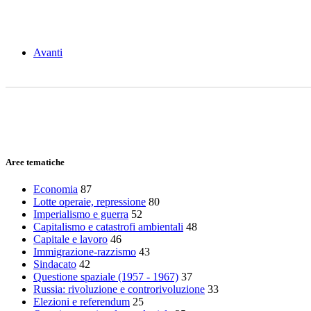
Avanti
Aree tematiche
Economia
87
Lotte operaie, repressione
80
Imperialismo e guerra
52
Capitalismo e catastrofi ambientali
48
Capitale e lavoro
46
Immigrazione-razzismo
43
Sindacato
42
Questione spaziale (1957 - 1967)
37
Russia: rivoluzione e controrivoluzione
33
Elezioni e referendum
25