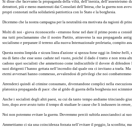
Si disse che facevamo la propaganda della viltà, dell’inerzia, dell’as­senteismo 
detrattori, più e meno mantenuti dai Consolati dell’Intesa, che la guerra non aveva
propri connotati nel­la solidarietà patriottica con lo Stato e la borghesia.
Dicemmo che la nostra campagna per la neutralità era motivata da ragioni di princip
Molti di noi - giova riconoscerlo - errarono forse nel dare il primo posto a consi
ma tutti proclamammo che il nostro Partito, attraverso la sua propaganda antigu
socialismo e preparare il ter­reno alla nuova Internazionale proletaria, compito assa
Questa nostra limpida e sicura linea d'azione si spezza forse oggi in
limine belli
,
sta di fatto che esse sono cadute nel vuoto, poiché il dado é tratto e non resta alt
cadono quei socia­listi che ammettono come indiscutibile il dovere di difendere l
suoi dirigenti l’hanno gettata nell’incendio dal quale ora ci invitano a trarla. Ma
eterni avversari hanno commesso, avvalendosi di privilegi che noi combattemmo s
Arrenderci quindi al crimine consumato, diventandone complici nella esecuzione,
platonica propaganda di pace: che al grido di guerra della borghesia noi scimmiott
Anche i socialisti degli altri paesi, su cui da tanto tempo andiamo trinciando giu
loro, dopo aver avuto tutto il tempo di stu­diare le cause che li indussero in errore
Noi non potemmo evitare la guerra. Dovremmo perciò subirla asso­ciandoci ai suoi f
Ammettiamo ci sia una coincidenza forzata nell’evitare il peggio, la sconfitta; ma c'