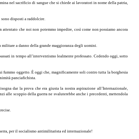
ina nel sacrificio di sangue che si chiede ai lavo­ratori in nome della patria,
 sono disposti a raddolcire.
a? È un attentato che noi non potemmo impedire, così come non possiamo ancora
itù militare a danno della grande maggioranza degli uomini.
 passati in tempo all’interventismo lealmente professato. Cedendo oggi, sotto
 cui fummo oggetto. È oggi che, magnificamente soli contro tutta la borghesia
nimità panciafichista.
isogna dar la prova che era giusta la nostra aspirazione all’In­ternazionale,
nanzi alle scoppio della guerra ne svaluterebbe anche i precedenti, mettendola
recise.
rra, per il socialismo antimilitarista ed internazionale!