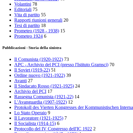
Volantini
78
Editoriali
75
Vita di partito
55
Rapporti riunioni generali
20
Tesi di partito
18
Prometeo (1928 - 1938)
15
Prometeo 1924
6
Pubblicazioni - Storia della sinistra
Il Comunista (1920-1922)
73
APC - Archivio del PCI (presso l'Istituto Gramsci)
70
Il Soviet (1919‑22)
51
Ordine nuovo (1921-1922)
39
Avanti
27
Il Sindacato Rosso (1921-1925)
24
Archivio del PCI
17
Rassegna Comunista (1921‑22)
14
L'Avanguardia (1907-1922)
12
Protokoll des Vierten Kongresses der Kommunistischen Interna
Lo Stato Operaio
9
Il Lavoratore (1921-1925)
7
Il Socialista (1914‑15)
6
Protocollo del IV Congresso dell'IC 1922
2