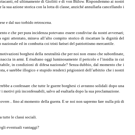
ustriacanti, ed ultimamente di Giolitti e di von Bülow. Rispondemmo ai nostri
 la sua azione storica con la lotta di classe, anziché annullarla cancellando i
ese e dal suo torbido retroscena.
rvento e che per pura incidenza potevano essere condivise da nostri avversari;
gni attentato, mirava all’alto compito storico di riscattare la dignità del
 na­zionale ed in combutta coi tristi farisei del patriottismo mercantile.
e motivazioni borghesi della neutralità che per noi non erano che subordinate,
inaccia in armi. E ri­saltano oggi luminosamente il pericolo e l’insidia in cui
ut­tabile, in condizioni di difesa nazionale? Senza dubbio, dal momento che i
a, e sarebbe illogico e stupido renderci prigionieri dell’arbitrio che i nostri
bbe a confessare che tutte le guerre borghesi ci a­vranno solidali dopo una
i motivi più inconfessa­bili, salvo ad esaltarla dopo la sua proclamazione.
dovere... fino al momento della guerra. E se noi non sapremo fare nulla più di
utte le classi sociali.
 degli eventuali vantaggi?