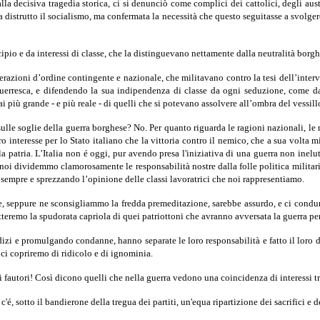
dalla decisiva tragedia storica, ci si denunciò come complici dei cattolici, degli a
 distrutto il socialismo, ma confer­mata la necessità che questo seguitasse a svolgere
io e da interessi di classe, che la distinguevano netta­mente dalla neutralità borgh
derazioni d’ordine contingente e nazionale, che militavano contro la tesi dell’inte
erresca, e difendendo la sua indipen­denza di classe da ogni seduzione, come da o
i più grande - e più reale - di quelli che si potevano assolvere all’ombra del vessillo
 sulle soglie della guerra borghese? No. Per quanto riguarda le ragioni nazionali, l
ro interesse per lo Stato italiano che la vittoria contro il nemico, che a sua volta m
a patria. L’Italia non é oggi, pur avendo presa l'iniziativa di una guerra non inel
 noi dividemmo clamorosamente le responsabilità nostre dalla folle politica militarist
empre e sprezzando l’opinione delle classi lavoratrici che noi rappresentiamo.
 seppure ne sconsigliammo la fredda premeditazione, sarebbe assurdo, e ci condurre
eremo la spudorata capriola di quei patriottoni che avranno avversata la guerra per 
dizi e promulgando condanne, hanno separate le loro respon­sabilità e fatto il loro 
, ci copriremo di ridicolo e di ignominia.
autori! Così dicono quelli che nella guerra vedono una coincidenza di interessi tra t
é, sotto il bandierone della tregua dei partiti, un'equa ri­partizione dei sacrifici e