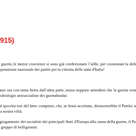
1915)
la guerra, le mezze coscienze si sono già confezionato l’alibi, per coonestare la def
perazione nazionale dei partiti per la vittoria delle armi d'Italia!
no ora con tanta fretta dall’altra parte, senza neppure attendere che la guerra vera 
deologie antisocialiste dei guer­rafondai.
 ipocrita tesi del fatto compiuto, che, se fosse accettata, diso­norerebbe il Partito
a nostra viltà.
ogamento dei socialisti dei principali Stati d'Europa alla causa della guerra, il Par
o gruppo di belligeranti.