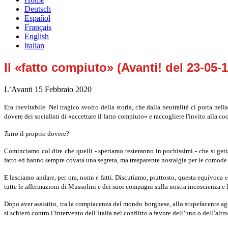
Deutsch
Español
Français
English
Italian
Il «fatto compiuto» (Avanti! del 23-05-
L’Avanti
15 Febbraio 2020
Era inevitabile. Nel tragico svolto della storia, che dalla neutralità ci porta nel
dovere dei socialisti di «accettare il fatto compiuto» e raccogliere l'invito alla coo
Tutto
il proprio dovere?
Cominciamo col dire che quelli - speriamo resteranno in pochissi­mi - che si getta
fatto ed hanno sempre covata una segreta, ma trasparente nostalgia per le comode i
E lasciamo andare, per ora, nomi e fatti. Discutiamo, piuttosto, questa equivoca ed
tutte le affermazioni di Mussolini e dei suoi com­pagni sulla nostra incoscienza e l
Dopo aver assistito, tra la compiacenza del mondo borghese, allo stu­pefacente aggi
si schierò contro l’intervento dell’Italia nel conflitto a favore dell’uno o dell’altr