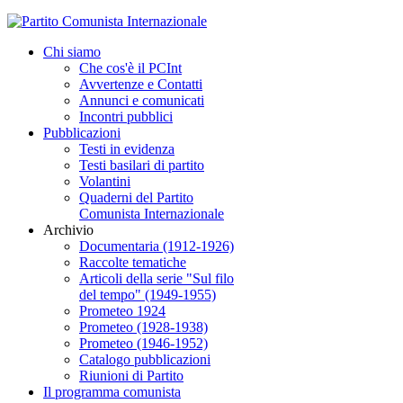
Chi siamo
Che cos'è il PCInt
Avvertenze e Contatti
Annunci e comunicati
Incontri pubblici
Pubblicazioni
Testi in evidenza
Testi basilari di partito
Volantini
Quaderni del Partito
Comunista Internazionale
Archivio
Documentaria (1912-1926)
Raccolte tematiche
Articoli della serie "Sul filo
del tempo" (1949-1955)
Prometeo 1924
Prometeo (1928-1938)
Prometeo (1946-1952)
Catalogo pubblicazioni
Riunioni di Partito
Il programma comunista