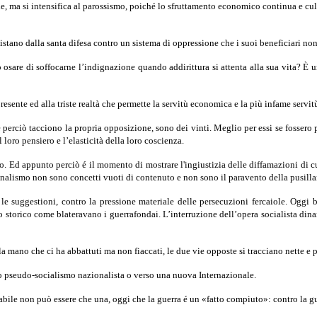
e, ma si intensifica al parossismo, poiché lo sfruttamento econo­mico continua e culm
sistano dalla santa difesa contro un sistema di oppressione che i suoi beneficiari non
può osare di soffocarne l’indignazione quando addirittura si at­tenta alla sua vit
esente ed alla triste realtà che permette la servitù economica e la più infame serv
perciò tacciono la propria opposizione, sono dei vinti. Meglio per essi se fossero
 loro pensiero e l’elasticità della loro coscienza.
rto. Ed appunto perciò é il momento di mostrare l'ingiustizia delle dif­famazioni di
ionalismo non sono concetti vuoti di contenuto e non sono il paravento della pusilla
le suggestioni, contro la pressione materiale delle persecuzioni fer­caiole. Oggi b
so storico come blateravano i guerrafondai. L’interru­zione dell’opera socialista di
 la mano che ci ha abbattuti ma non fiaccati, le due vie opposte si tracciano nette e p
uno pseudo-socialismo nazionalista o verso una nuova Internazionale.
ile non può essere che una, oggi che la guerra é un «fatto com­piuto»: contro la gue