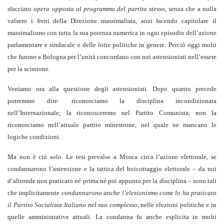
sfacciato
opera opposta al programma del partito stesso
, senza che a nulla
valsero i freni della Direzione massimalista, anzi facendo capitolare il
massimalismo con tutta la sua potenza numerica in ogni episodio dell’azione
parlamentare e sindacale e delle lotte politiche in genere. Perciò oggi molti
che furono a Bologna per l’unità concordano con noi astensionisti nell’essere
per la scissione.
Veniamo ora alla questione degli astensionisti. Dopo quanto precede
potremmo dire: riconosciamo la disciplina incondizionata
nell’Internazionale; la riconosceremo nel Partito Comunista; non la
riconosciamo nell’attuale partito minestrone, nel quale ne mancano le
logiche condizioni.
Ma non è ciò solo. Le tesi prevalse a Mosca circa l’azione elettorale, se
condannarono l’astensione e la tattica del boicottaggio elettorale – da noi
d’altronde non praticato né prima né poi appunto per la disciplina – sono tali
che implicitamente
condannarono anche l’elezionismo come lo ha praticato
il Partito Socialista Italiano nel suo complesso
, nelle elezioni politiche e in
quelle amministrative attuali. La condanna fu anche esplicita in molti