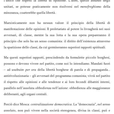
l’unico che rispetti la libertà di opinione. L’altro, quello assurdo degli
unitari, se potesse praticamente non risolversi nel
menefreghismo
della
minoranza, coarterebbe quella libertà.
Marxisticamente non ha nessun valore il principio della libertà di
manifestazione delle opinioni. Il proletariato al potere lo livragherà nei suoi
avversari, di classe, mentre la sua lotta e la sua opera prepareranno il
principio che solo ha un senso comunista: il diritto dell’esistenza attraverso
la sparizione delle classi, da cui germineranno superiori rapporti spirituali.
Ma questi superiori rapporti, prescindendo da formulette piccolo borghesi,
possono e devono vivere nel partito, come noi lo intendiamo. Mandati fuori
– ad usufruire
per ora
della libertà borghese di parola e di propaganda...
antirivoluzionaria – gli avversari del programma comunista; vivrà nel partito
il rispetto alle opinioni e alle tendenze e ai loro fecondi dibattiti interni,
parallelo nell’assoluta
obbedienza nell’azione
: obbedienza alle maggioranze
deliberanti, agli organi centrali.
Perciò dice Mosca:
centralizzazione democratica
. La "democrazia",
nel senso
assoluto
, non può vivere nella società eterogenea, divisa in classi; può e