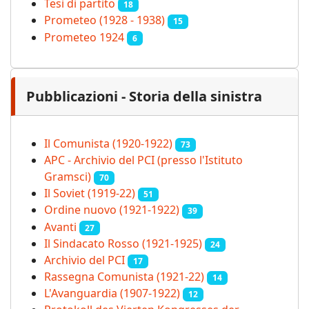
Tesi di partito
18
Prometeo (1928 - 1938)
15
Prometeo 1924
6
Pubblicazioni - Storia della sinistra
Il Comunista (1920-1922)
73
APC - Archivio del PCI (presso l'Istituto
Gramsci)
70
Il Soviet (1919‑22)
51
Ordine nuovo (1921-1922)
39
Avanti
27
Il Sindacato Rosso (1921-1925)
24
Archivio del PCI
17
Rassegna Comunista (1921‑22)
14
L'Avanguardia (1907-1922)
12