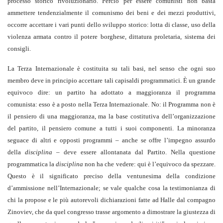
processo storico rivoluzionario. Perciò per essere comunisti non basta
ammettere tendenzialmente il comunismo dei beni e dei mezzi produttivi,
occorre accettare i vari punti dello sviluppo storico: lotta di classe, uso della
violenza armata contro il potere borghese, dittatura proletaria, sistema dei
consigli.
La Terza Internazionale è costituita su tali basi, nel senso che ogni suo
membro deve in principio accettare tali capisaldi programmatici. È un grande
equivoco dire: un partito ha adottato a maggioranza il programma
comunista: esso è a posto nella Terza Internazionale. No: il Programma non è
il pensiero di una maggioranza, ma la base costitutiva dell’organizzazione
del partito, il pensiero comune a tutti i suoi componenti. La minoranza
seguace di altri e opposti programmi – anche se offre l’impegno assurdo
della
disciplina
– deve essere allontanata dal Partito. Nella questione
programmatica la
disciplina
non ha che vedere: qui è l’equivoco da spezzare.
Questo è il significato preciso della ventunesima della condizione
d’ammissione nell’Internazionale; se vale qualche cosa la testimonianza di
chi la propose e le più autorevoli dichiarazioni fatte ad Halle dal compagno
Zinoviev, che da quel congresso trasse argomento a dimostrare la giustezza di