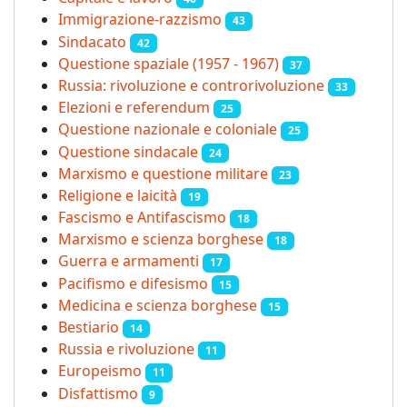
Immigrazione-razzismo
43
Sindacato
42
Questione spaziale (1957 - 1967)
37
Russia: rivoluzione e controrivoluzione
33
Elezioni e referendum
25
Questione nazionale e coloniale
25
Questione sindacale
24
Marxismo e questione militare
23
Religione e laicità
19
Fascismo e Antifascismo
18
Marxismo e scienza borghese
18
Guerra e armamenti
17
Pacifismo e difesismo
15
Medicina e scienza borghese
15
Bestiario
14
Russia e rivoluzione
11
Europeismo
11
Disfattismo
9