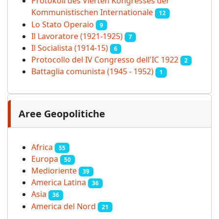
Protokoll des Vierten Kongresses der
Kommunistischen Internationale
12
Lo Stato Operaio
9
Il Lavoratore (1921-1925)
7
Il Socialista (1914‑15)
6
Protocollo del IV Congresso dell'IC 1922
2
Battaglia comunista (1945 - 1952)
1
Aree Geopolitiche
Africa
55
Europa
50
Medioriente
39
America Latina
36
Asia
36
America del Nord
21