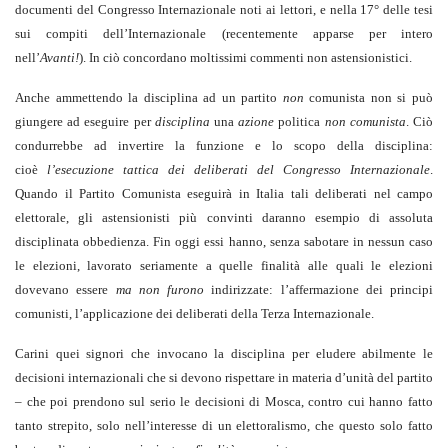
documenti del Congresso Internazionale noti ai lettori, e nella 17° delle tesi
sui compiti dell’Internazionale (recentemente apparse per intero
nell’
Avanti!
). In ciò concordano moltissimi commenti non astensionistici.
Anche ammettendo la disciplina ad un partito
non
comunista non si può
giungere ad eseguire per
disciplina
una
azione
politica
non comunista
. Ciò
condurrebbe ad invertire la funzione e lo scopo della disciplina:
cioè
l’esecuzione tattica dei deliberati del Congresso Internazionale
.
Quando il Partito Comunista eseguirà in Italia tali deliberati nel campo
elettorale, gli astensionisti più convinti daranno esempio di assoluta
disciplinata obbedienza. Fin oggi essi hanno, senza sabotare in nessun caso
le elezioni, lavorato seriamente a quelle finalità alle quali le elezioni
dovevano essere
ma non furono
indirizzate: l’affermazione dei principi
comunisti, l’applicazione dei deliberati della Terza Internazionale.
Carini quei signori che invocano la disciplina per eludere abilmente le
decisioni internazionali che si devono rispettare in materia d’unità del partito
– che poi prendono sul serio le decisioni di Mosca, contro cui hanno fatto
tanto strepito, solo nell’interesse di un elettoralismo, che questo solo fatto