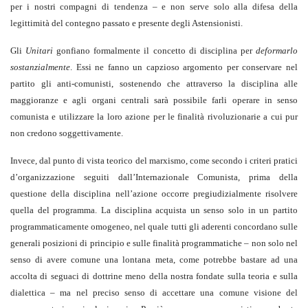
per i nostri compagni di tendenza – e non serve solo alla difesa della
legittimità del contegno passato e presente degli Astensionisti.
Gli
Unitari
gonfiano formalmente il concetto di disciplina per
deformarlo
sostanzialmente
. Essi ne fanno un capzioso argomento per conservare nel
partito gli anti-comunisti, sostenendo che attraverso la disciplina alle
maggioranze e agli organi centrali sarà possibile farli operare in senso
comunista e utilizzare la loro azione per le finalità rivoluzionarie a cui pur
non credono soggettivamente.
Invece, dal punto di vista teorico del marxismo, come secondo i criteri pratici
d’organizzazione seguiti dall’Internazionale Comunista, prima della
questione della disciplina nell’azione occorre pregiudizialmente risolvere
quella del programma. La disciplina acquista un senso solo in un partito
programmaticamente omogeneo, nel quale tutti gli aderenti concordano sulle
generali posizioni di principio e sulle finalità programmatiche – non solo nel
senso di avere comune una lontana meta, come potrebbe bastare ad una
accolta di seguaci di dottrine meno della nostra fondate sulla teoria e sulla
dialettica – ma nel preciso senso di accettare una comune visione del