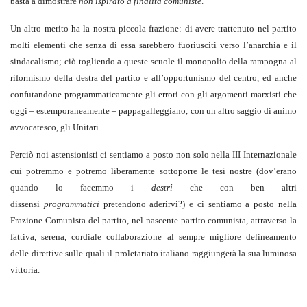
basta a dimostrare
non ispirato a finalità comuniste
.
Un altro merito ha la nostra piccola frazione: di avere trattenuto nel partito
molti elementi che senza di essa sarebbero fuoriusciti verso l’anarchia e il
sindacalismo; ciò togliendo a queste scuole il monopolio della rampogna al
riformismo della destra del partito e all’opportunismo del centro, ed anche
confutandone programmaticamente gli errori con gli argomenti marxisti che
oggi – estemporaneamente – pappagalleggiano, con un altro saggio di animo
avvocatesco, gli Unitari.
Perciò noi astensionisti ci sentiamo a posto non solo nella III Internazionale
cui potremmo e potremo liberamente sottoporre le tesi nostre (dov’erano
quando lo facemmo i
destri
che con ben altri
dissensi
programmatici
pretendono aderirvi?) e ci sentiamo a posto nella
Frazione Comunista del partito, nel nascente partito comunista, attraverso la
fattiva, serena, cordiale collaborazione al sempre migliore delineamento
delle direttive sulle quali il proletariato italiano raggiungerà la sua luminosa
vittoria.