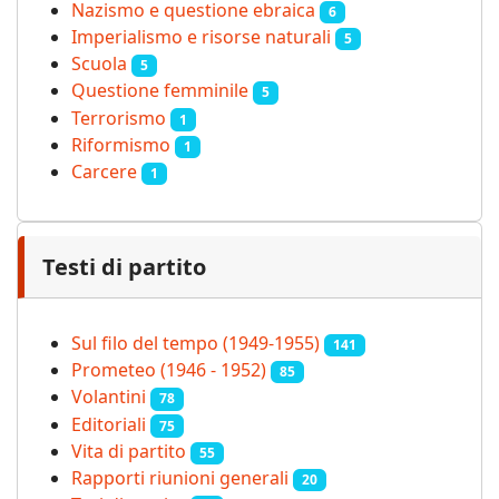
Nazismo e questione ebraica
6
Imperialismo e risorse naturali
5
Scuola
5
Questione femminile
5
Terrorismo
1
Riformismo
1
Carcere
1
Testi di partito
Sul filo del tempo (1949-1955)
141
Prometeo (1946 - 1952)
85
Volantini
78
Editoriali
75
Vita di partito
55
Rapporti riunioni generali
20