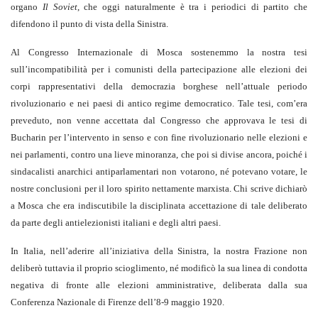
organo
Il Soviet
, che oggi naturalmente è tra i periodici di partito che
difendono il punto di vista della Sinistra.
Al Congresso Internazionale di Mosca sostenemmo la nostra tesi
sull’incompatibilità per i comunisti della partecipazione alle elezioni dei
corpi rappresentativi della democrazia borghese nell’attuale periodo
rivoluzionario e nei paesi di antico regime democratico. Tale tesi, com’era
preveduto, non venne accettata dal Congresso che approvava le tesi di
Bucharin per l’intervento in senso e con fine rivoluzionario nelle elezioni e
nei parlamenti, contro una lieve minoranza, che poi si divise ancora, poiché i
sindacalisti anarchici antiparlamentari non votarono, né potevano votare, le
nostre conclusioni per il loro spirito nettamente marxista. Chi scrive dichiarò
a Mosca che era indiscutibile la disciplinata accettazione di tale deliberato
da parte degli antielezionisti italiani e degli altri paesi.
In Italia, nell’aderire all’iniziativa della Sinistra, la nostra Frazione non
deliberò tuttavia il proprio scioglimento, né modificò la sua linea di condotta
negativa di fronte alle elezioni amministrative, deliberata dalla sua
Conferenza Nazionale di Firenze dell’8-9 maggio 1920.