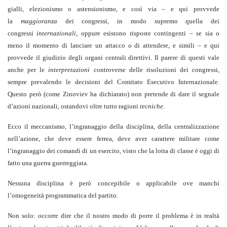
gialli, elezionismo o astensionismo, e così via – e qui provvede
la
maggioranza
dei congressi, in modo supremo quella dei
congressi
internazionali
, oppure esistono risposte contingenti – se sia o
meno il momento di lanciare un attacco o di attendere, e simili – e qui
provvede il giudizio degli organi centrali direttivi. Il parere di questi vale
anche per le
interpretazioni
controverse delle risoluzioni dei congressi,
sempre prevalendo le decisioni del Comitato Esecutivo Internazionale.
Questo però (come Zinoviev ha dichiarato) non pretende di dare il segnale
d’azioni nazionali, ostandovi oltre tutto ragioni
tecniche
.
Ecco il meccanismo, l’ingranaggio della disciplina, della centralizzazione
nell’azione, che deve essere ferrea, deve aver carattere militare come
l’ingranaggio dei comandi di un esercito, visto che la lotta di classe è oggi di
fatto una guerra guerreggiata.
Nessuna disciplina è però concepibile o applicabile ove manchi
l’omogeneità programmatica del partito.
Non solo: occorre dire che il nostro modo di porre il problema è in realtà