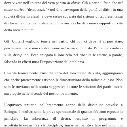
deve vivere nell’interno del vero partito
di classe
. Ciò a parte il fatto che
nel
senso storico
, "democrazia" vuol dire
menzogna
della parità di diritti in una
società divisa in classi; e deve essere superata dal sistema di rappresentanza
di classe, la dittatura proletaria, prima ancora che da i nuovi rapporti di vita
della società futura.
Gli [Unitari] vogliono tenere nel partito chi non ci deve né ci può stare,
perché non può e non vuole operare nel senso comunista. Per far ciò contano
sulla
disciplina
. Ecco spiegato il loro zelo nel ribadire le catene, a parole,
falsando in effetti tutta l’impostazione del problema.
Chiarita teoricamente l’insufficienza del loro punto di vista, aggiungiamo
che anche praticamente esistono le dimostrazioni della fallacia di esso. Non
solo le troviamo nella storia suggestiva di tutte le scissioni dei partiti esteri,
ma proprio nelle vicende del nostro movimento.
L’equivoco unitario, coll’argomento zoppo della disciplina prevalse a
Bologna. I risultati sono la prova sperimentale di quanto abbiamo esposto in
principio. La minoranza di destra, respinto il programma e
accettata
liberamente
(!) la disciplina, rimase nel partito e fece nel modo più