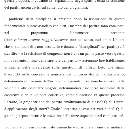
quella proposta, invocando la "separazione degli spiriti", ossia la scissione
dei partiti ancora divisi sul contenuto del programma.
Il problema della disciplina si presenta dopo la risoluzione di questo
fondamentale punto: assodato che tutti i membri del partito sono comunisti
nel programma liberamente accettato
(cioè
volontariamente
,
soggettivamente
, non nel senso, cari amici Unitari,
che si sia liberi di... non accettarlo e rimanere "disciplinati" nel partito) ciò
stabilito – e la scissione di congresso non è che un primo passo verso questo
rinnovamento intimo della struttura del partito – resteranno inevitabilmente,
utilmente, delle divergenze sulle questioni di
tattica
. Dato che siamo
d’accordo nella concezione generale del processo storico rivoluzionario,
determinato in massima dall’azione delle grandi forze storiche superiori alle
volontà e alle coscienze singole, determinatrici esse forze medesime delle
coscienze e delle volontà collettive, come s’inserisce in questo processo
l’
azione
, la
preparazione
del partito rivoluzionario di classe? Quali i punti
d’applicazione degli sforzi? Quale l’intensità di essi nei vari punti? Quali
quindi gli spostamenti e le iniziative delle forze inquadrate nel e dal partito?
Problemi a cui esistono risposte generiche – scissione e meno dai sindacati