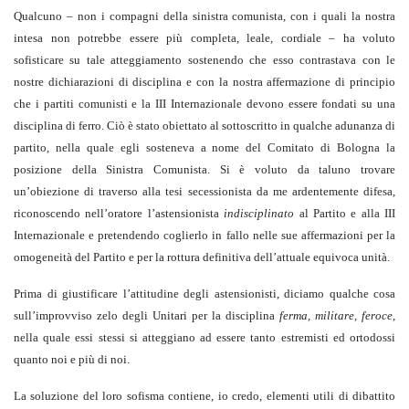
Qualcuno – non i compagni della sinistra comunista, con i quali la nostra
intesa non potrebbe essere più completa, leale, cordiale – ha voluto
sofisticare su tale atteggiamento sostenendo che esso contrastava con le
nostre dichiarazioni di disciplina e con la nostra affermazione di principio
che i partiti comunisti e la III Internazionale devono essere fondati su una
disciplina di ferro. Ciò è stato obiettato al sottoscritto in qualche adunanza di
partito, nella quale egli sosteneva a nome del Comitato di Bologna la
posizione della Sinistra Comunista. Si è voluto da taluno trovare
un’obiezione di traverso alla tesi secessionista da me ardentemente difesa,
riconoscendo nell’oratore l’astensionista
indisciplinato
al Partito e alla III
Internazionale e pretendendo coglierlo in fallo nelle sue affermazioni per la
omogeneità del Partito e per la rottura definitiva dell’attuale equivoca unità.
Prima di giustificare l’attitudine degli astensionisti, diciamo qualche cosa
sull’improvviso zelo degli Unitari per la disciplina
ferma, militare, feroce
,
nella quale essi stessi si atteggiano ad essere tanto estremisti ed ortodossi
quanto noi e più di noi.
La soluzione del loro sofisma contiene, io credo, elementi utili di dibattito