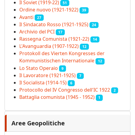
Il Soviet (1919‑22)
51
Ordine nuovo (1921-1922)
39
Avanti
27
Il Sindacato Rosso (1921-1925)
24
Archivio del PCI
17
Rassegna Comunista (1921‑22)
14
L'Avanguardia (1907-1922)
12
Protokoll des Vierten Kongresses der
Kommunistischen Internationale
12
Lo Stato Operaio
9
Il Lavoratore (1921-1925)
7
Il Socialista (1914‑15)
6
Protocollo del IV Congresso dell'IC 1922
2
Battaglia comunista (1945 - 1952)
1
Aree Geopolitiche