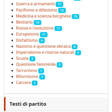
Guerra e armamenti
17
Pacifismo e difesismo
15
Medicina e scienza borghese
15
Bestiario
14
Russia e rivoluzione
11
Europeismo
11
Disfattismo
9
Nazismo e questione ebraica
6
Imperialismo e risorse naturali
5
Scuola
5
Questione femminile
5
Terrorismo
1
Riformismo
1
Carcere
1
Testi di partito