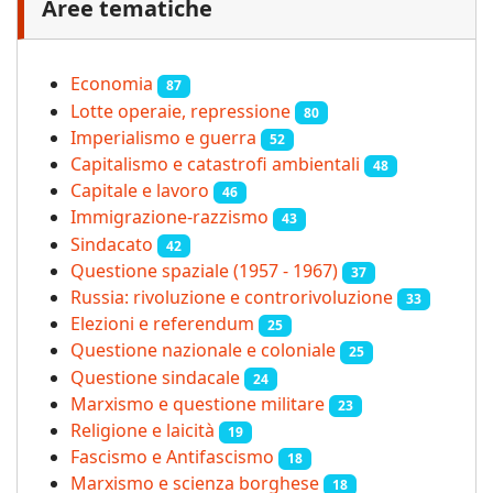
Aree tematiche
Economia
87
Lotte operaie, repressione
80
Imperialismo e guerra
52
Capitalismo e catastrofi ambientali
48
Capitale e lavoro
46
Immigrazione-razzismo
43
Sindacato
42
Questione spaziale (1957 - 1967)
37
Russia: rivoluzione e controrivoluzione
33
Elezioni e referendum
25
Questione nazionale e coloniale
25
Questione sindacale
24
Marxismo e questione militare
23
Religione e laicità
19
Fascismo e Antifascismo
18
Marxismo e scienza borghese
18