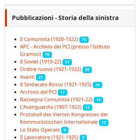
Pubblicazioni - Storia della sinistra
Il Comunista (1920-1922)
73
APC - Archivio del PCI (presso l'Istituto
Gramsci)
70
Il Soviet (1919‑22)
51
Ordine nuovo (1921-1922)
39
Avanti
27
Il Sindacato Rosso (1921-1925)
24
Archivio del PCI
17
Rassegna Comunista (1921‑22)
14
L'Avanguardia (1907-1922)
12
Protokoll des Vierten Kongresses der
Kommunistischen Internationale
12
Lo Stato Operaio
9
Il Lavoratore (1921-1925)
7