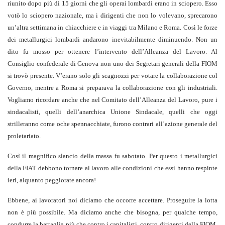
riunito dopo più di 15 giorni che gli operai lombardi erano in sciopero. Esso
votò lo sciopero nazionale, ma i dirigenti che non lo volevano, sprecarono
un’altra settimana in chiacchiere e in viaggi tra Milano e Roma. Così le forze
dei metallurgici lombardi andarono inevitabilmente diminuendo. Non un
dito fu mosso per ottenere l’intervento dell’Alleanza del Lavoro. Al
Consiglio confederale di Genova non uno dei Segretari generali della FIOM
si trovò presente. V’erano solo gli scagnozzi per votare la collaborazione col
Governo, mentre a Roma si preparava la collaborazione con gli industriali.
Vogliamo ricordare anche che nel Comitato dell’Alleanza del Lavoro, pure i
sindacalisti, quelli dell’anarchica Unione Sindacale, quelli che oggi
strilleranno come oche spennacchiate, furono contrari all’azione generale del
proletariato.
Così il magnifico slancio della massa fu sabotato. Per questo i metallurgici
della FIAT debbono tornare al lavoro alle condizioni che essi hanno respinte
ieri, alquanto peggiorate ancora!
Ebbene, ai lavoratori noi diciamo che occorre accettare. Proseguire la lotta
non è più possibile. Ma diciamo anche che bisogna, per qualche tempo,
condurre la battaglia più che contro i capitalisti, contro dirigenti della FIOM.