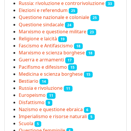
Russia: rivoluzione e controrivoluzione
33
Elezioni e referendum
25
Questione nazionale e coloniale
25
Questione sindacale
24
Marxismo e questione militare
23
Religione e laicità
19
Fascismo e Antifascismo
18
Marxismo e scienza borghese
18
Guerra e armamenti
17
Pacifismo e difesismo
15
Medicina e scienza borghese
15
Bestiario
14
Russia e rivoluzione
11
Europeismo
11
Disfattismo
9
Nazismo e questione ebraica
6
Imperialismo e risorse naturali
5
Scuola
5
Questione femminile
5