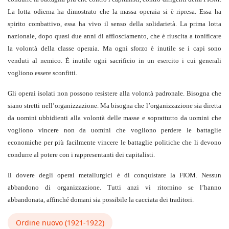
La lotta odierna ha dimostrato che la massa operaia si è ripresa. Essa ha
spirito combattivo, essa ha vivo il senso della solidarietà. La prima lotta
nazionale, dopo quasi due anni di afflosciamento, che è riuscita a tonificare
la volontà della classe operaia. Ma ogni sforzo è inutile se i capi sono
venduti al nemico. È inutile ogni sacrificio in un esercito i cui generali
vogliono essere sconfitti.
Gli operai isolati non possono resistere alla volontà padronale. Bisogna che
siano stretti nell’organizzazione. Ma bisogna che l’organizzazione sia diretta
da uomini ubbidienti alla volontà delle masse e soprattutto da uomini che
vogliono vincere non da uomini che vogliono perdere le battaglie
economiche per più facilmente vincere le battaglie politiche che li devono
condurre al potere con i rappresentanti dei capitalisti.
Il dovere degli operai metallurgici è di conquistare la FIOM. Nessun
abbandono di organizzazione. Tutti anzi vi ritornino se l’hanno
abbandonata, affinché domani sia possibile la cacciata dei traditori.
Ordine nuovo (1921-1922)