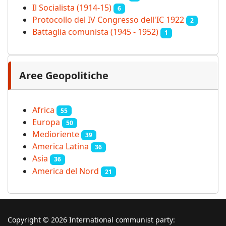
Il Socialista (1914‑15)
6
Protocollo del IV Congresso dell'IC 1922
2
Battaglia comunista (1945 - 1952)
1
Aree Geopolitiche
Africa
55
Europa
50
Medioriente
39
America Latina
36
Asia
36
America del Nord
21
Copyright © 2026 International communist party: