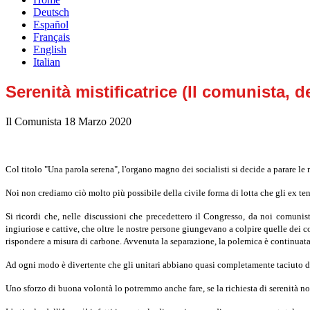
Deutsch
Español
Français
English
Italian
Serenità mistificatrice (Il comunista, 
Il Comunista
18 Marzo 2020
Col titolo "Una parola serena", l'organo magno dei socialisti si decide a parare le 
Noi non crediamo ciò molto più possibile della civile forma di lotta che gli ex te
Si ricordi che, nelle discussioni che precedettero il Congresso, da noi comunisti
ingiuriose e cattive, che oltre le nostre persone giungevano a colpire quelle dei 
rispondere a misura di carbone. Avvenuta la separazione, la polemica è continuata,
Ad ogni modo è divertente che gli unitari abbiano quasi completamente taciuto din
Uno sforzo di buona volontà lo potremmo anche fare, se la richiesta di serenità non 