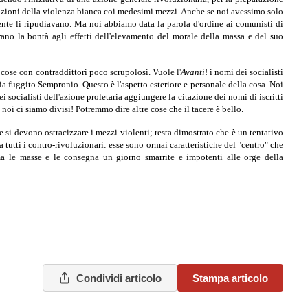
festazioni della violenza bianca coi medesimi mezzi. Anche se noi avessimo solo
ilmente li ripudiavano. Ma noi abbiamo data la parola d'ordine ai comunisti di
trano la bontà agli effetti dell'elevamento del morale della massa e del suo
 cose con contraddittori poco scrupolosi. Vuole l'
Avanti
! i nomi dei socialisti
ia fuggito Sempronio. Questo è l'aspetto esteriore e personale della cosa. Noi
socialisti dell'azione proletaria aggiungere la citazione dei nomi di iscritti
noi ci siamo divisi! Potremmo dire altre cose che il tacere è bello.
e si devono ostracizzare i mezzi violenti; resta dimostrato che è un tentativo
 tutti i contro-rivoluzionari: esse sono ormai caratteristiche del "centro" che
ma le masse e le consegna un giorno smarrite e impotenti alle orge della
Condividi articolo
Stampa articolo