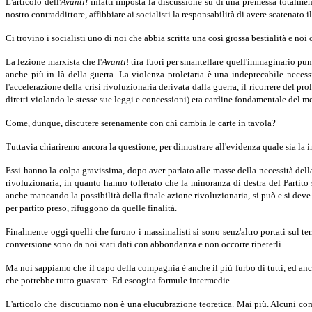
L'articolo dell'
Avanti!
infatti imposta la discussione su di una premessa totalmen
nostro contraddittore, affibbiare ai socialisti la responsabilità di avere scatenato
Ci trovino i socialisti uno di noi che abbia scritta una così grossa bestialità e no
La lezione marxista che l'
Avanti
! tira fuori per smantellare quell'immaginario pu
anche più in là della guerra. La violenza proletaria è una indeprecabile necessi
l'accelerazione della crisi rivoluzionaria derivata dalla guerra, il ricorrere del 
diretti violando le stesse sue leggi e concessioni) era cardine fondamentale del me
Come, dunque, discutere serenamente con chi cambia le carte in tavola?
Tuttavia chiariremo ancora la questione, per dimostrare all'evidenza quale sia la i
Essi hanno la colpa gravissima, dopo aver parlato alle masse della necessità dell
rivoluzionaria, in quanto hanno tollerato che la minoranza di destra del Parti
anche mancando la possibilità della finale azione rivoluzionaria, si può e si deve 
per partito preso, rifuggono da quelle finalità.
Finalmente oggi quelli che furono i massimalisti si sono senz'altro portati sul t
conversione sono da noi stati dati con abbondanza e non occorre ripeterli.
Ma noi sappiamo che il capo della compagnia è anche il più furbo di tutti, ed anch
che potrebbe tutto guastare. Ed escogita formule intermedie.
L'articolo che discutiamo non è una elucubrazione teoretica. Mai più. Alcuni comp