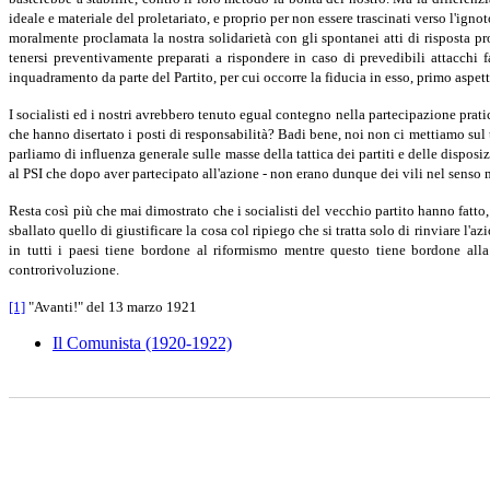
ideale e materiale del proletariato, e proprio per non essere trascinati verso l'ig
moralmente proclamata la nostra solidarietà con gli spontanei atti di risposta pro
tenersi preventivamente preparati a rispondere in caso di prevedibili attacchi f
inquadramento da parte del Partito, per cui occorre la fiducia in esso, primo aspet
I socialisti ed i nostri avrebbero tenuto egual contegno nella partecipazione prat
che hanno disertato i posti di responsabilità? Badi bene, noi non ci mettiamo sul 
parliamo di influenza generale sulle masse della tattica dei partiti e delle dispos
al PSI che dopo aver partecipato all'azione - non erano dunque dei vili nel senso m
Resta così più che mai dimostrato che i socialisti del vecchio partito hanno fatto
sballato quello di giustificare la cosa col ripiego che si tratta solo di rinviare l
in tutti i paesi tiene bordone al riformismo mentre questo tiene bordone all
controrivoluzione.
[1]
"Avanti!" del 13 marzo 1921
Il Comunista (1920-1922)