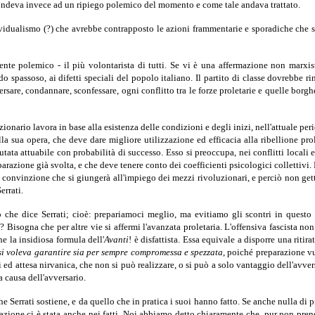
ispondeva invece ad un ripiego polemico del momento e come tale andava trattato.
ividualismo (?) che avrebbe contrapposto le azioni frammentarie e sporadiche che 
cidente polemico - il più volontarista di tutti. Se vi è una affermazione non marx
o spassoso, ai difetti speciali del popolo italiano. Il partito di classe dovrebbe ri
re, condannare, sconfessare, ogni conflitto tra le forze proletarie e quelle borghes
luzionario lavora in base alla esistenza delle condizioni e degli inizi, nell'attuale per
lla sua opera, che deve dare migliore utilizzazione ed efficacia alla ribellione pro
alutata attuabile con probabilità di successo. Esso si preoccupa, nei conflitti local
arazione già svolta, e che deve tenere conto dei coefficienti psicologici collettivi. 
onvinzione che si giungerà all'impiego dei mezzi rivoluzionari, e perciò non getta il 
errati.
llo che dice Serrati; cioè: prepariamoci meglio, ma evitiamo gli scontri in ques
le? Bisogna che per altre vie si affermi l'avanzata proletaria. L'offensiva fascista n
 la insidiosa formula dell'
Avanti
! è disfattista. Essa equivale a disporre una rit
si voleva garantire sia per sempre compromessa e spezzata
, poiché preparazione vu
 ed attesa nirvanica, che non si può realizzare, o si può a solo vantaggio dell'avv
a causa dell'avversario.
che Serrati sostiene, e da quello che in pratica i suoi hanno fatto. Se anche nulla di 
ziazione ci è stata anche nei fatti. Noi abbiamo detto chiaramente che, pur non pren