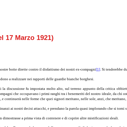
del 17 Marzo 1921)
nostre botte dirette contro il disfattismo dei nostri ex-compagni
[1]
. Si tenderebbe d
ndono a realizzare nei rapporti delle guardie bianche borghesi.
 la discussione fu impostata molto alto, sul terreno appunto della critica obbiett
compagni che occupavano i primi ranghi tra i benemeriti del nostro ideale, da chi o
 e continuerà nelle forme che quei signori meritano, nelle sole, anzi, che meritano,
anzi ai nostri decisi attacchi, e prendano la parola quasi implorando che si torni
dimostrasse a prima vista di contenere e di coprire altre mistificazioni sleali.