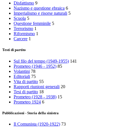
Disfattismo
9
Nazismo e questione ebraica
6
Imperialismo e risorse naturali
5
Scuola
5
Questione femminile
5
Terrorismo
1
Riformismo
1
Carcere
1
Testi di partito
Sul filo del tempo (1949-1955)
141
Prometeo (1946 - 1952)
85
Volantini
78
Editoriali
75
Vita di partito
55
Rapporti riunioni generali
20
Tesi di partito
18
Prometeo (1928 - 1938)
15
Prometeo 1924
6
Pubblicazioni - Storia della sinistra
Il Comunista (1920-1922)
73