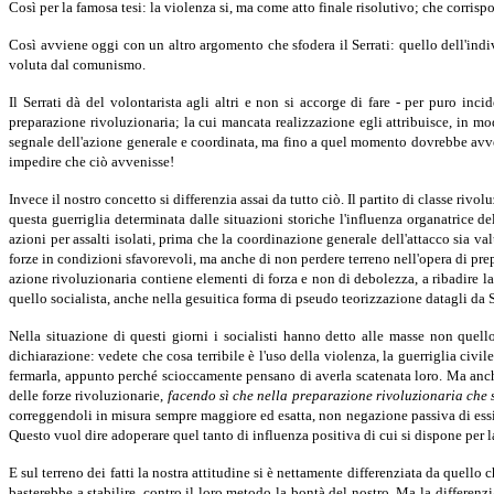
Così per la famosa tesi: la violenza si, ma come atto finale risolutivo; che corr
Così avviene oggi con un altro argomento che sfodera il Serrati: quello dell'ind
voluta dal comunismo.
Il Serrati dà del volontarista agli altri e non si accorge di fare - per puro in
preparazione rivoluzionaria; la cui mancata realizzazione egli attribuisce, in mod
segnale dell'azione generale e coordinata, ma fino a quel momento dovrebbe avversa
impedire che ciò avvenisse!
Invece il nostro concetto si differenzia assai da tutto ciò. Il partito di classe rivo
questa guerriglia determinata dalle situazioni storiche l'influenza organatrice de
azioni per assalti isolati, prima che la coordinazione generale dell'attacco sia v
forze in condizioni sfavorevoli, ma anche di non perdere terreno nell'opera di prep
azione rivoluzionaria contiene elementi di forza e non di debolezza, a ribadire la c
quello socialista, anche nella gesuitica forma di pseudo teorizzazione datagli da S
Nella situazione di questi giorni i socialisti hanno detto alle masse non que
dichiarazione: vedete che cosa terribile è l'uso della violenza, la guerriglia civi
fermarla, appunto perché scioccamente pensano di averla scatenata loro. Ma anche
delle forze rivoluzionarie,
facendo sì che nella preparazione rivoluzionaria che 
correggendoli in misura sempre maggiore ed esatta, non negazione passiva di essi
Questo vuol dire adoperare quel tanto di influenza positiva di cui si dispone per l
E sul terreno dei fatti la nostra attitudine si è nettamente differenziata da quello 
basterebbe a stabilire, contro il loro metodo la bontà del nostro. Ma la differen