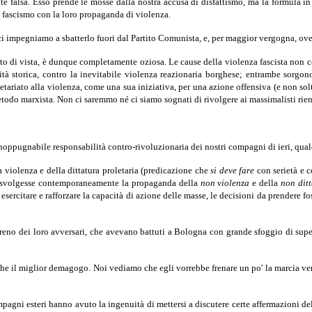
te falsa. Esso prende le mosse dalla nostra accusa di disfattismo, ma la formula
 il fascismo con la loro propaganda di violenza.
i ci impegniamo a sbatterlo fuori dal Partito Comunista, e, per maggior vergogna, ove 
nto di vista, è dunque completamente oziosa. Le cause della violenza fascista non co
tà storica, contro la inevitabile violenza reazionaria borghese; entrambe sorgono
proletariato alla violenza, come una sua iniziativa, per una azione offensiva (e non 
todo marxista. Non ci saremmo né ci siamo sognati di rivolgere ai massimalisti rient
noppugnabile responsabilità contro-rivoluzionaria dei nostri compagni di ieri, quale
a violenza e della dittatura proletaria (predicazione che
si
deve fare
con serietà e c
to svolgesse contemporaneamente la propaganda della
non violenza
e della
non dit
esercitare e rafforzare la capacità di azione delle masse, le decisioni da prendere f
erreno dei loro avversari, che avevano battuti a Bologna con grande sfoggio di supe
e il miglior demagogo. Noi vediamo che egli vorrebbe frenare un po' la marcia verso
agni esteri hanno avuto la ingenuità di mettersi a discutere certe affermazioni del 