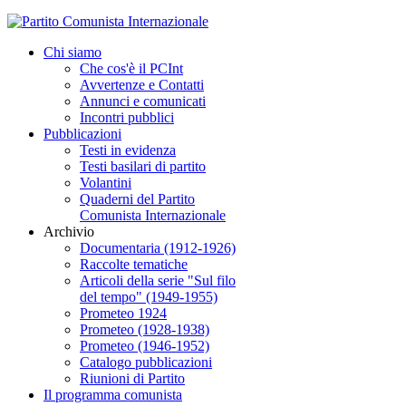
Chi siamo
Che cos'è il PCInt
Avvertenze e Contatti
Annunci e comunicati
Incontri pubblici
Pubblicazioni
Testi in evidenza
Testi basilari di partito
Volantini
Quaderni del Partito
Comunista Internazionale
Archivio
Documentaria (1912-1926)
Raccolte tematiche
Articoli della serie "Sul filo
del tempo" (1949-1955)
Prometeo 1924
Prometeo (1928-1938)
Prometeo (1946-1952)
Catalogo pubblicazioni
Riunioni di Partito
Il programma comunista