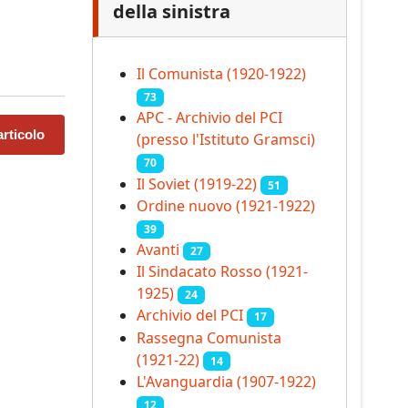
della sinistra
Il Comunista (1920-1922)
73
APC - Archivio del PCI
rticolo
(presso l'Istituto Gramsci)
70
Il Soviet (1919‑22)
51
Ordine nuovo (1921-1922)
39
Avanti
27
Il Sindacato Rosso (1921-
1925)
24
Archivio del PCI
17
Rassegna Comunista
(1921‑22)
14
L'Avanguardia (1907-1922)
12