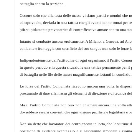
battaglia contro la reazione.
Occorre solo che alla testa delle masse vi siano partiti e uomini che 
ed equivoche, deviarla in una tattica che gli eventi hanno ormai per se
più stupidamente provocatrice di controffensive armate contro una mas
Intanto si combatte ancora eroicamente. A Milano, a Genova, ad Ancona
combatte e fronteggia con sacrificio del suo sangue non solo le forze f
Indipendentemente dall’attitudine di ogni organismo, il Partito Comunis
in questo periodo e in questa situazione una tattica permanente per il 
di battaglia nelle file delle masse magnificamente lottanti in condizion
Le forze del Partito Comunista ricevono ancora una volta la disposizi
procurando di dare alla massa gli elementi di direzione e di tecnica del
Ma il Partito Comunista non può non chiamare ancora una volta alla l
dovrebbero essersi convinti che ogni visione pacifista e legalitaria è 
Non sia detto che lavoratori dei centri ancora in lotta, che le vittime d
posizione di evidente svantaggio e si lasceranno stroncare i giornali