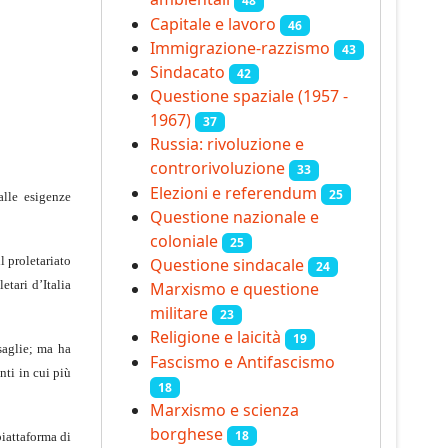
48
Capitale e lavoro
46
Immigrazione-razzismo
43
Sindacato
42
Questione spaziale (1957 -
1967)
37
Russia: rivoluzione e
controrivoluzione
33
Elezioni e referendum
25
alle esigenze
Questione nazionale e
coloniale
25
l proletariato
Questione sindacale
24
etari d’Italia
Marxismo e questione
militare
23
Religione e laicità
19
saglie; ma ha
Fascismo e Antifascismo
nti in cui più
18
Marxismo e scienza
borghese
18
piattaforma di