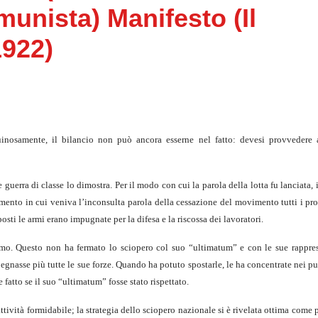
munista) Manifesto (Il
1922)
uinosamente, il bilancio non può ancora esserne nel fatto: devesi provvedere 
guerra di classe lo dimostra. Per il modo con cui la parola della lotta fu lanciata, i
ento in cui veniva l’inconsulta parola della cessazione del movimento tutti i prol
osti le armi erano impugnate per la difesa e la riscossa dei lavoratori.
scismo. Questo non ha fermato lo sciopero col suo “ultimatum” e con le sue rappre
gnasse più tutte le sue forze. Quando ha potuto spostarle, le ha concentrate nei pu
e fatto se il suo “ultimatum” fosse stato rispettato.
ttività formidabile; la strategia dello sciopero nazionale si è rivelata ottima come 