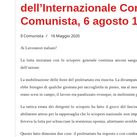
dell’Internazionale Co
Comunista, 6 agosto 
Il Comunista
16 Maggio 2020
Ai Lavoratori italiani!
La lotta iniziatasi con lo sciopero generale continua ancora sang
dell’azione.
La mobilitazione delle forze del proletariato era riuscita. La divampate 
ebbe bisogno di qualche giornata per raccoglierla in pieno; ma al mom
erano scesi in campo, il lavoro era paralizzato ovunque, in moltissimi p
La tattica errata dei dirigenti lo sciopero ha fatto il gioco del fa
abilmente atteso per la rappresaglia che lo sciopero nazionale non impe
ferveva la lotta per schiacciare la resistenza operaia; altrettanto avrebb
Questo fatto dimostra due cose: il proletariato ha risposto e con comba