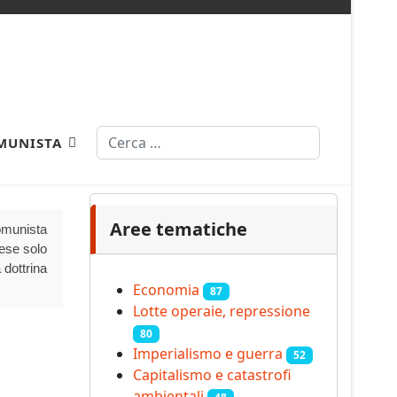
Cerca
MUNISTA
Aree tematiche
Comunista
aese solo
 dottrina
Economia
87
Lotte operaie, repressione
80
Imperialismo e guerra
52
Capitalismo e catastrofi
ambientali