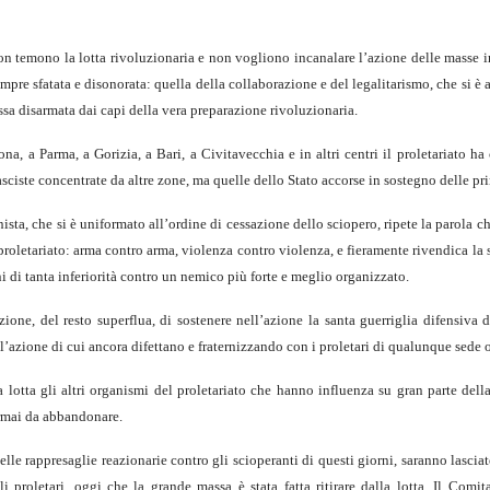
non temono la lotta rivoluzionaria e non vogliono incanalare l’azione delle masse i
mpre sfatata e disonorata: quella della collaborazione e del legalitarismo, che si è 
sa disarmata dai capi della vera preparazione rivoluzionaria.
, a Parma, a Gorizia, a Bari, a Civitavecchia e in altri centri il proletariato ha
asciste concentrate da altre zone, ma quelle dello Stato accorse in sostegno delle pr
ta, che si è uniformato all’ordine di cessazione dello sciopero, ripete la parola c
proletariato: arma contro arma, violenza contro violenza, e fieramente rivendica la
i di tanta inferiorità contro un nemico più forte e meglio organizzato.
one, del resto superflua, di sostenere nell’azione la santa guerriglia difensiva d
l’azione di cui ancora difettano e fraternizzando con i proletari di qualunque sede o
otta gli altri organismi del proletariato che hanno influenza su gran parte dell
ormai da abbandonare.
elle rappresaglie reazionarie contro gli scioperanti di questi giorni, saranno lasciate
 proletari, oggi che la grande massa è stata fatta ritirare dalla lotta. Il Comit