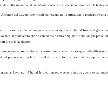
ndere altre iniziative, domandi alle masse stesse lasceranno finire così la battaglia
Alleanze del Lavoro provinciali per esaminare la situazione e predisporre una
rni di passioni e che ha compreso che cosa significherebbe il trionfo degli schiav
 Lovanio, il proletariato che dà con rabbia e senza rimpianto il suo sangue per la lott
ori di chi lo ha diretto.
riore azione essere condotta. La nostra proposta per il Convegno delle Alleanze si
la al primo con tutta la forza e il diritto che loro derivano dalla rappresentanz
mainata. Lavoratori d’Italia! In piedi ancora e sempre in una guerra senza quarti