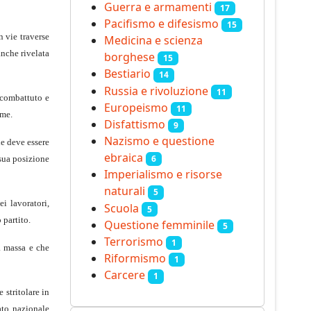
Guerra e armamenti
17
Pacifismo e difesismo
15
n vie traverse
Medicina e scienza
anche rivelata
borghese
15
Bestiario
14
Russia e rivoluzione
11
 combattuto e
Europeismo
11
ime.
Disfattismo
9
Nazismo e questione
he deve essere
ebraica
6
 sua posizione
Imperialismo e risorse
naturali
5
ei lavoratori,
Scuola
5
 partito.
Questione femminile
5
Terrorismo
1
a massa e che
Riformismo
1
Carcere
1
 stritolare in
ato nazionale