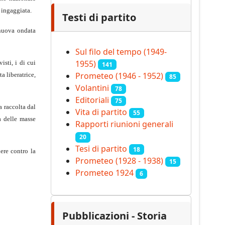
 ingaggiata.
Testi di partito
 nuova ondata
Sul filo del tempo (1949-
1955)
isti, i di cui
141
Prometeo (1946 - 1952)
a liberatrice,
85
Volantini
78
Editoriali
75
a raccolta dal
Vita di partito
55
a delle masse
Rapporti riunioni generali
20
Tesi di partito
18
ere contro la
Prometeo (1928 - 1938)
15
Prometeo 1924
6
Pubblicazioni - Storia