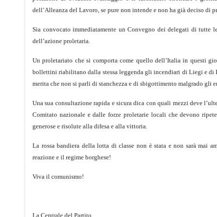
dell’Alleanza del Lavoro, se pure non intende e non ha già deciso di pre
Sia convocato immediatamente un Convegno dei delegati di tutte le 
dell’azione proletaria.
Un proletariato che si comporta come quello dell’Italia in questi gio
bollettini riabilitano dalla stessa leggenda gli incendiari di Liegi e di
merita che non si parli di stanchezza e di sbigottimento malgrado gli err
Una sua consultazione rapida e sicura dica con quali mezzi deve l’ulte
Comitato nazionale e dalle forze proletarie locali che devono ripeter
generose e risolute alla difesa e alla vittoria.
La rossa bandiera della lotta di classe non è stata e non sarà mai am
reazione e il regime borghese!
Viva il comunismo!
La Centrale del Partito