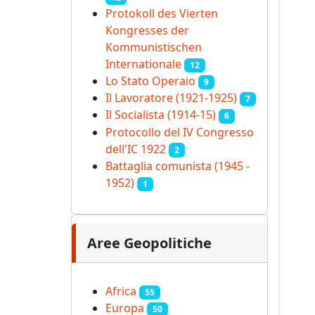
Protokoll des Vierten
Kongresses der
Kommunistischen
Internationale
12
Lo Stato Operaio
9
Il Lavoratore (1921-1925)
7
Il Socialista (1914‑15)
6
Protocollo del IV Congresso
dell'IC 1922
2
Battaglia comunista (1945 -
1952)
1
Aree Geopolitiche
Africa
55
Europa
50