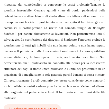
riluttanza dei confederalisti a convocare le assisi proletarie.Temono la
sconfitta inesorabile. Cercano quindi virare di bordo, perdendosi nelle
polemichette e scribacchiando di sindacalismo socialista e di unione… con
le corporazioni fasciste. Il proletariato ormai ha capito il loro triste gioco. I
comunisti li costringeranno ad uscire dal comodo rifugio di
Battaglie
Sindacali
per parlare chiaramente ai lavoratori. Non permetteremo loro il
salvataggio. La sconfessione dei dirigenti il Sindacato Ferrovieri prelude la
sconfessione di tutti gli imbelli che non hanno voluto e non hanno saputo
preparare il proletariato alla lotta contro i suoi nemici. La loro quotidiana
azione disfattista, la loro opera di invigliacchimento deve finire. Non
permetteremo che il proletariato sia condotto alla deriva per la incoscienza
criminosa dei capi. Il fronte unico proletario e l’unità del proletariato in un
organismo di battaglia sono le sole garanzie perché domani si possa vincere.
Chi gesuiticamente è a ciò contrario dev’essere considerato come nemico. I
social collaborazionisti vadano pure fra le camicie nere. Vadano ad allearsi
alla borghesia nel parlamento e fuori. Il loro posto è ormai fuori dalle file
proletarie.
Il Sindacato Rosso (1921-1925)