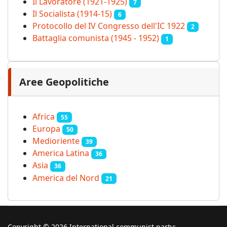
Il Lavoratore (1921-1925)
7
Il Socialista (1914‑15)
6
Protocollo del IV Congresso dell'IC 1922
2
Battaglia comunista (1945 - 1952)
1
Aree Geopolitiche
Africa
55
Europa
50
Medioriente
39
America Latina
36
Asia
36
America del Nord
21
Copyright © 2026 International communist party: