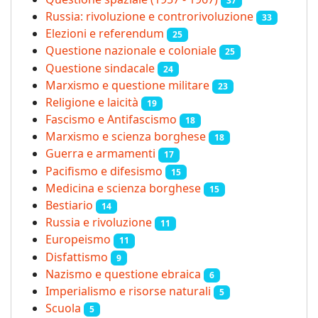
37
Russia: rivoluzione e controrivoluzione
33
Elezioni e referendum
25
Questione nazionale e coloniale
25
Questione sindacale
24
Marxismo e questione militare
23
Religione e laicità
19
Fascismo e Antifascismo
18
Marxismo e scienza borghese
18
Guerra e armamenti
17
Pacifismo e difesismo
15
Medicina e scienza borghese
15
Bestiario
14
Russia e rivoluzione
11
Europeismo
11
Disfattismo
9
Nazismo e questione ebraica
6
Imperialismo e risorse naturali
5
Scuola
5