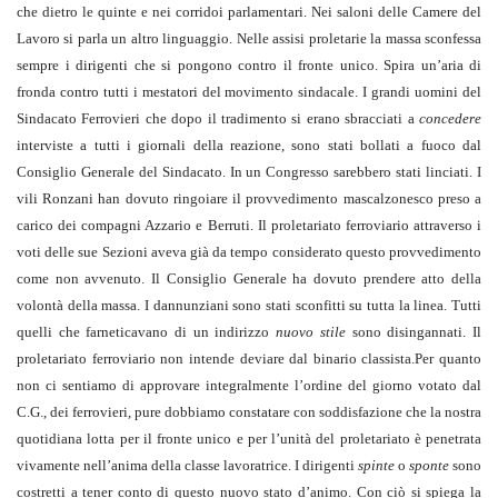
che dietro le quinte e nei corridoi parlamentari. Nei saloni delle Camere del
Lavoro si parla un altro linguaggio. Nelle assisi proletarie la massa sconfessa
sempre i dirigenti che si pongono contro il fronte unico. Spira un’aria di
fronda contro tutti i mestatori del movimento sindacale. I grandi uomini del
Sindacato Ferrovieri che dopo il tradimento si erano sbracciati a
concedere
interviste a tutti i giornali della reazione, sono stati bollati a fuoco dal
Consiglio Generale del Sindacato. In un Congresso sarebbero stati linciati. I
vili Ronzani han dovuto ringoiare il provvedimento mascalzonesco preso a
carico dei compagni Azzario e Berruti. Il proletariato ferroviario attraverso i
voti delle sue Sezioni aveva già da tempo considerato questo provvedimento
come non avvenuto. Il Consiglio Generale ha dovuto prendere atto della
volontà della massa. I dannunziani sono stati sconfitti su tutta la linea. Tutti
quelli che farneticavano di un indirizzo
nuovo stile
sono disingannati. Il
proletariato ferroviario non intende deviare dal binario classista.Per quanto
non ci sentiamo di approvare integralmente l’ordine del giorno votato dal
C.G., dei ferrovieri, pure dobbiamo constatare con soddisfazione che la nostra
quotidiana lotta per il fronte unico e per l’unità del proletariato è penetrata
vivamente nell’anima della classe lavoratrice. I dirigenti
spinte
o
sponte
sono
costretti a tener conto di questo nuovo stato d’animo. Con ciò si spiega la