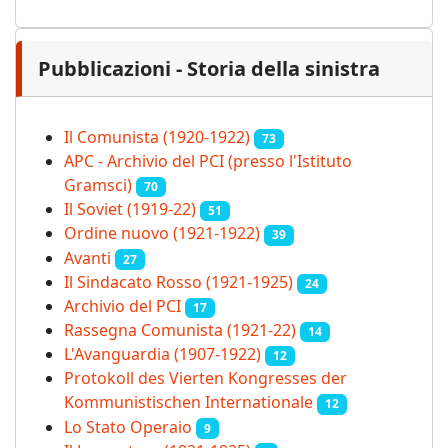
Pubblicazioni - Storia della sinistra
Il Comunista (1920-1922)
73
APC - Archivio del PCI (presso l'Istituto
Gramsci)
70
Il Soviet (1919‑22)
51
Ordine nuovo (1921-1922)
39
Avanti
27
Il Sindacato Rosso (1921-1925)
24
Archivio del PCI
17
Rassegna Comunista (1921‑22)
14
L'Avanguardia (1907-1922)
12
Protokoll des Vierten Kongresses der
Kommunistischen Internationale
12
Lo Stato Operaio
9