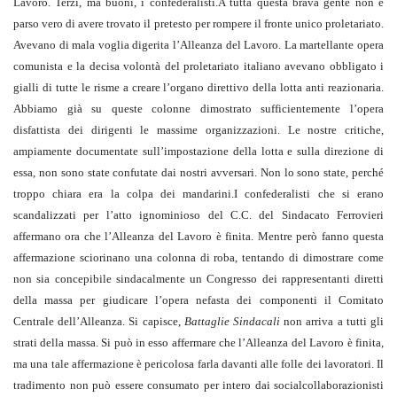
Lavoro. Terzi, ma buoni, i confederalisti.A tutta questa brava gente non è
parso vero di avere trovato il pretesto per rompere il fronte unico proletariato.
Avevano di mala voglia digerita l’Alleanza del Lavoro. La martellante opera
comunista e la decisa volontà del proletariato italiano avevano obbligato i
gialli di tutte le risme a creare l’organo direttivo della lotta anti reazionaria.
Abbiamo già su queste colonne dimostrato sufficientemente l’opera
disfattista dei dirigenti le massime organizzazioni. Le nostre critiche,
ampiamente documentate sull’impostazione della lotta e sulla direzione di
essa, non sono state confutate dai nostri avversari. Non lo sono state, perché
troppo chiara era la colpa dei mandarini.I confederalisti che si erano
scandalizzati per l’atto ignominioso del C.C. del Sindacato Ferrovieri
affermano ora che l’Alleanza del Lavoro è finita. Mentre però fanno questa
affermazione sciorinano una colonna di roba, tentando di dimostrare come
non sia concepibile sindacalmente un Congresso dei rappresentanti diretti
della massa per giudicare l’opera nefasta dei componenti il Comitato
Centrale dell’Alleanza. Si capisce,
Battaglie Sindacali
non arriva a tutti gli
strati della massa. Si può in esso affermare che l’Alleanza del Lavoro è finita,
ma una tale affermazione è pericolosa farla davanti alle folle dei lavoratori. Il
tradimento non può essere consumato per intero dai socialcollaborazionisti