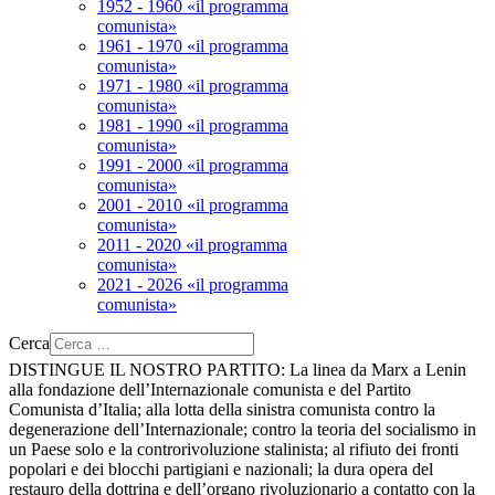
1952 - 1960 «il programma
comunista»
1961 - 1970 «il programma
comunista»
1971 - 1980 «il programma
comunista»
1981 - 1990 «il programma
comunista»
1991 - 2000 «il programma
comunista»
2001 - 2010 «il programma
comunista»
2011 - 2020 «il programma
comunista»
2021 - 2026 «il programma
comunista»
Cerca
DISTINGUE IL NOSTRO PARTITO:
La linea da Marx a Lenin
alla fondazione dell’Internazionale comunista e del Partito
Comunista d’Italia; alla lotta della sinistra comunista contro la
degenerazione dell’Internazionale; contro la teoria del socialismo in
un Paese solo e la controrivoluzione stalinista; al rifiuto dei fronti
popolari e dei blocchi partigiani e nazionali; la dura opera del
restauro della dottrina e dell’organo rivoluzionario a contatto con la