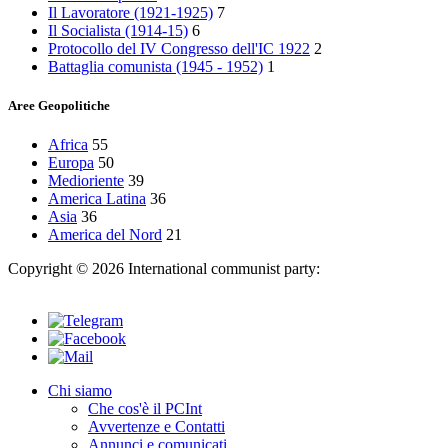
Il Lavoratore (1921-1925)
7
Il Socialista (1914‑15)
6
Protocollo del IV Congresso dell'IC 1922
2
Battaglia comunista (1945 - 1952)
1
Aree Geopolitiche
Africa
55
Europa
50
Medioriente
39
America Latina
36
Asia
36
America del Nord
21
Copyright © 2026 International communist party:
info@internationalcommunistparty.org
Chi siamo
Che cos'è il PCInt
Avvertenze e Contatti
Annunci e comunicati