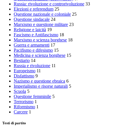
Russia: rivoluzione e controrivoluzione
33
Elezioni e referendum
25
Questione nazionale e coloniale
25
Questione sindacale
24
Marxismo e questione militare
23
Religione e laicità
19
Fascismo e Antifascismo
18
Marxismo e scienza borghese
18
Guerra e armamenti
17
Pacifismo e difesismo
15
Medicina e scienza borghese
15
Bestiario
14
Russia e rivoluzione
11
Europeismo
11
Disfattismo
9
Nazismo e questione ebraica
6
Imperialismo e risorse naturali
5
Scuola
5
Questione femminile
5
Terrorismo
1
Riformismo
1
Carcere
1
Testi di partito