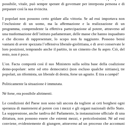
possibile, vitale, può sempre sperare di governare per interposta persona e di
preparare così la sua rivincita.
I popolari non possono certo gridare alla vittoria. Se ad essi importava non
l’esclusione di un uomo, ma la affermazione e la realizzazione di un
programma, comprendente la effettiva partecipazione al potere, attraverso ad
una trasformazione dell’istituto parlamentare, delle masse che hanno inquadrato
e che dicono di rappresentare, lo scopo non fu raggiunto. Possono bensì
vantarsi di avere spezzata l’offensiva liberale-giolittiana, e di aver conservate le
loro posizioni, temprando anche il partito, in un cimento che fu aspro. Ciò, del
resto, non è poco.
L’on. Facta comporrà così il suo Ministero sulla solita base della coalizione
demo-popolare: sette od otto democratici (non escluso qualche nittiano), tre
popolari, un riformista, un liberale di destra, forse un agrario. E tira a
campà
!
Politicamente la situazione è immutata.
Né forse, era possibile altrimenti.
Le condizioni del Paese non sono tali ancora da togliere ai ceti borghesi ogni
speranza di mantenersi al potere con i mezzi e gli organi nazionali dello Stato.
La soppressione, anche tardiva del Parlamento, la instaurazione ufficiale di una
dittatura, non possono essere che estremi mezzi, e pericolosissimi. Né ad essi
conviene, evidentemente di giungere, attraverso ad un processo che accomuni