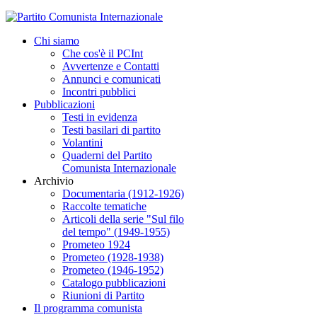
Chi siamo
Che cos'è il PCInt
Avvertenze e Contatti
Annunci e comunicati
Incontri pubblici
Pubblicazioni
Testi in evidenza
Testi basilari di partito
Volantini
Quaderni del Partito
Comunista Internazionale
Archivio
Documentaria (1912-1926)
Raccolte tematiche
Articoli della serie "Sul filo
del tempo" (1949-1955)
Prometeo 1924
Prometeo (1928-1938)
Prometeo (1946-1952)
Catalogo pubblicazioni
Riunioni di Partito
Il programma comunista