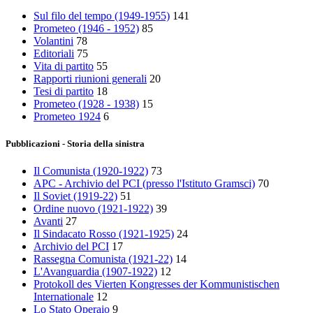
Sul filo del tempo (1949-1955)
141
Prometeo (1946 - 1952)
85
Volantini
78
Editoriali
75
Vita di partito
55
Rapporti riunioni generali
20
Tesi di partito
18
Prometeo (1928 - 1938)
15
Prometeo 1924
6
Pubblicazioni - Storia della sinistra
Il Comunista (1920-1922)
73
APC - Archivio del PCI (presso l'Istituto Gramsci)
70
Il Soviet (1919‑22)
51
Ordine nuovo (1921-1922)
39
Avanti
27
Il Sindacato Rosso (1921-1925)
24
Archivio del PCI
17
Rassegna Comunista (1921‑22)
14
L'Avanguardia (1907-1922)
12
Protokoll des Vierten Kongresses der Kommunistischen
Internationale
12
Lo Stato Operaio
9