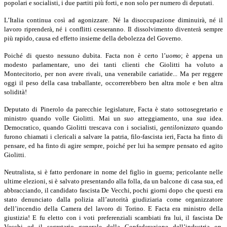
popolari e socialisti, i due partiti più forti, e non solo per numero di deputati.
L’Italia continua così ad agonizzare. Né la disoccupazione diminuirà, né il
lavoro riprenderà, né i conflitti cesseranno. Il dissolvimento diventerà sempre
più rapido, causa ed effetto insieme della debolezza del Governo.
Poiché di questo nessuno dubita. Facta non è certo l’
uomo
; è appena un
modesto parlamentare, uno dei tanti clienti che Giolitti ha voluto a
Montecitorio, per non avere rivali, una venerabile cariatide... Ma per reggere
oggi il peso della casa traballante, occorrerebbero ben altra mole e ben altra
solidità!
Deputato di Pinerolo da parecchie legislature, Facta è stato sottosegretario e
ministro quando volle Giolitti. Mai un
suo
atteggiamento, una
sua
idea.
Democratico, quando Giolitti trescava con i socialisti,
gentilonizzato
quando
furono chiamati i clericali a salvare la patria, filo-fascista ieri, Facta ha finto di
pensare, ed ha finto di agire sempre, poiché per lui ha sempre pensato ed agito
Giolitti.
Neutralista, si è fatto perdonare in nome del figlio in guerra; pericolante nelle
ultime elezioni, si è salvato presentando alla folla, da un balcone di casa sua, ed
abbracciando, il candidato fascista De Vecchi, pochi giorni dopo che questi era
stato denunciato dalla polizia all’autorità giudiziaria come organizzatore
dell’incendio della Camera del lavoro di Torino. E Facta era ministro della
giustizia! E fu eletto con i voti preferenziali scambiati fra lui, il fascista De
Vecchi ed il segretario generale della Confederazione dell’industria on.