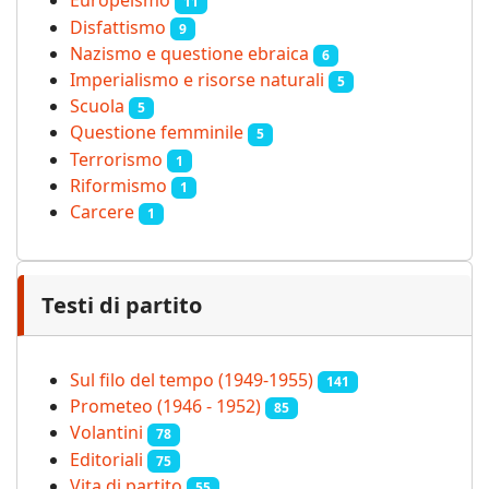
Europeismo
11
Disfattismo
9
Nazismo e questione ebraica
6
Imperialismo e risorse naturali
5
Scuola
5
Questione femminile
5
Terrorismo
1
Riformismo
1
Carcere
1
Testi di partito
Sul filo del tempo (1949-1955)
141
Prometeo (1946 - 1952)
85
Volantini
78
Editoriali
75
Vita di partito
55