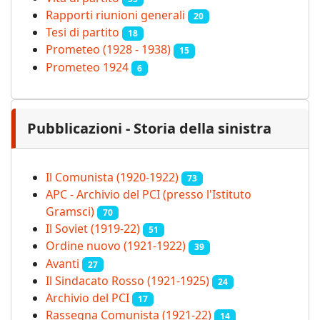
Rapporti riunioni generali
20
Tesi di partito
18
Prometeo (1928 - 1938)
15
Prometeo 1924
6
Pubblicazioni - Storia della sinistra
Il Comunista (1920-1922)
73
APC - Archivio del PCI (presso l'Istituto
Gramsci)
70
Il Soviet (1919‑22)
51
Ordine nuovo (1921-1922)
39
Avanti
27
Il Sindacato Rosso (1921-1925)
24
Archivio del PCI
17
Rassegna Comunista (1921‑22)
14