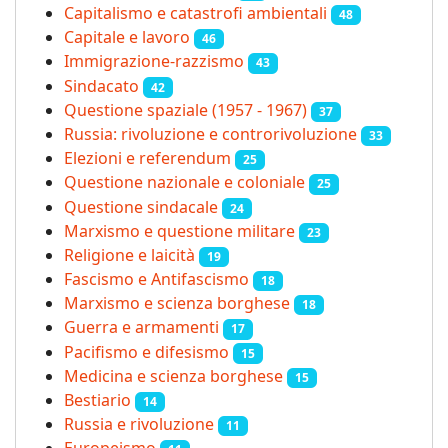
Capitalismo e catastrofi ambientali
48
Capitale e lavoro
46
Immigrazione-razzismo
43
Sindacato
42
Questione spaziale (1957 - 1967)
37
Russia: rivoluzione e controrivoluzione
33
Elezioni e referendum
25
Questione nazionale e coloniale
25
Questione sindacale
24
Marxismo e questione militare
23
Religione e laicità
19
Fascismo e Antifascismo
18
Marxismo e scienza borghese
18
Guerra e armamenti
17
Pacifismo e difesismo
15
Medicina e scienza borghese
15
Bestiario
14
Russia e rivoluzione
11