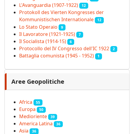
L'Avanguardia (1907-1922)
12
Protokoll des Vierten Kongresses der
Kommunistischen Internationale
12
Lo Stato Operaio
9
Il Lavoratore (1921-1925)
7
Il Socialista (1914‑15)
6
Protocollo del IV Congresso dell'IC 1922
2
Battaglia comunista (1945 - 1952)
1
Aree Geopolitiche
Africa
55
Europa
50
Medioriente
39
America Latina
36
Asia
36