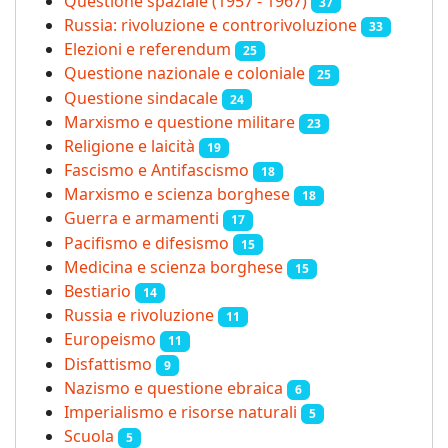
Questione spaziale (1957 - 1967)
37
Russia: rivoluzione e controrivoluzione
33
Elezioni e referendum
25
Questione nazionale e coloniale
25
Questione sindacale
24
Marxismo e questione militare
23
Religione e laicità
19
Fascismo e Antifascismo
18
Marxismo e scienza borghese
18
Guerra e armamenti
17
Pacifismo e difesismo
15
Medicina e scienza borghese
15
Bestiario
14
Russia e rivoluzione
11
Europeismo
11
Disfattismo
9
Nazismo e questione ebraica
6
Imperialismo e risorse naturali
5
Scuola
5