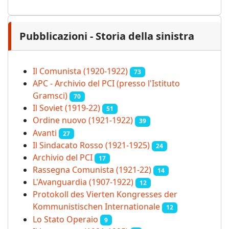
Pubblicazioni - Storia della sinistra
Il Comunista (1920-1922)
73
APC - Archivio del PCI (presso l'Istituto
Gramsci)
70
Il Soviet (1919‑22)
51
Ordine nuovo (1921-1922)
39
Avanti
27
Il Sindacato Rosso (1921-1925)
24
Archivio del PCI
17
Rassegna Comunista (1921‑22)
14
L'Avanguardia (1907-1922)
12
Protokoll des Vierten Kongresses der
Kommunistischen Internationale
12
Lo Stato Operaio
9