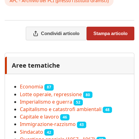
APC - Archivio del PCI (presso l'Istituto Gramsci)
Condividi articolo
Stampa articolo
Aree tematiche
Economia
87
Lotte operaie, repressione
80
Imperialismo e guerra
52
Capitalismo e catastrofi ambientali
48
Capitale e lavoro
46
Immigrazione-razzismo
43
Sindacato
42