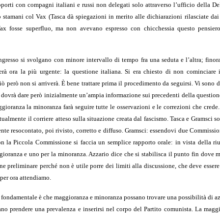
ti con compagni italiani e russi non delegati solo attraverso l’ufficio della De
stamani col Vax (Tasca dà spiegazioni in merito alle dichiarazioni rilasciate dai
ax fosse superfluo, ma non avevano espresso con chicchessia questo pensier
gresso si svolgano con minore intervallo di tempo fra una seduta e l’altra; finor
tterà ora la più urgente: la questione italiana. Si era chiesto di non cominciare 
ò però non si arriverà. È bene trattare prima il procedimento da seguirsi. Vi sono 
Si dovrà dare però inizialmente un’ampia informazione sui precedenti della question
aggioranza la minoranza farà seguire tutte le osservazioni e le correzioni che cred
ualmente il corriere atteso sulla situazione creata dal fascismo. Tasca e Gramsci s
nte resocontato, poi rivisto, corretto e diffuso. Gramsci: essendovi due Commissio
n la Piccola Commissione si faccia un semplice rapporto orale: in vista della ri
ioranza e uno per la minoranza. Azzario dice che si stabilisca il punto fin dove 
 preliminare perché non è utile porre dei limiti alla discussione, che deve essere
 per ora attendiamo.
a fondamentale è che maggioranza e minoranza possano trovare una possibilità di 
ano prendere una prevalenza e inserirsi nel corpo del Partito comunista. La magg