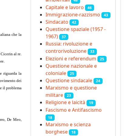
48
Capitale e lavoro
46
Immigrazione-razzismo
43
Sindacato
42
Questione spaziale (1957 -
aliana che la
1967)
37
Russia: rivoluzione e
controrivoluzione
33
Cicerin al re.
Elezioni e referendum
25
re.
Questione nazionale e
coloniale
25
e riguarda la
Questione sindacale
 movimento dei
24
Marxismo e questione
he il problema
militare
23
Religione e laicità
19
Fascismo e Antifascismo
18
arro, De Meo,
Marxismo e scienza
borghese
18