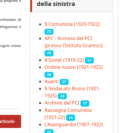
ta proposta è
della sinistra
ercheranno di
Il Comunista (1920-1922)
Delegazione è
73
APC - Archivio del PCI
(presso l'Istituto Gramsci)
orgere contro
70
Il Soviet (1919‑22)
51
Ordine nuovo (1921-1922)
39
Avanti
27
Il Sindacato Rosso (1921-
1925)
24
Archivio del PCI
17
Rassegna Comunista
(1921‑22)
14
rticolo
L'Avanguardia (1907-1922)
12