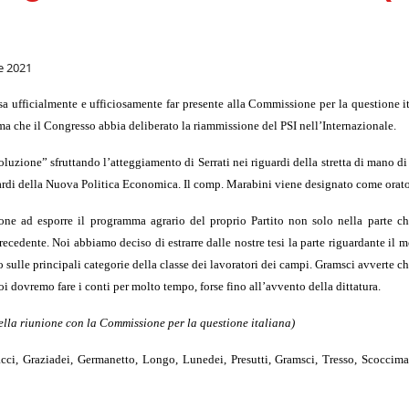
 2021
 ufficialmente e ufficiosamente far presente alla Commissione per la questione it
a che il Congresso abbia deliberato la riammissione del PSI nell’Internazionale.
zione” sfruttando l’atteggiamento di Serrati nei riguardi della stretta di mano di 
iguardi della Nuova Politica Economica. Il comp. Marabini viene designato come orato
ione ad esporre il programma agrario del proprio Partito non solo nella parte ch
recedente. Noi abbiamo deciso di estrarre dalle nostre tesi la parte riguardante il
sulle principali categorie della classe dei lavoratori dei campi. Gramsci avverte c
i dovremo fare i conti per molto tempo, forse fino all’avvento della dittatura.
ella riunione con la Commissione per la questione italiana)
acci, Graziadei, Germanetto, Longo, Lunedei, Presutti, Gramsci, Tresso, Scoccim