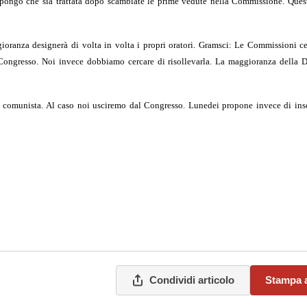
pongo che sia trattata dopo scambiate le prime vedute nella Commissione. Ques
gioranza designerà di volta in volta i propri oratori. Gramsci: Le Commissioni c
l Congresso. Noi invece dobbiamo cercare di risollevarla. La maggioranza della 
ito comunista. Al caso noi usciremo dal Congresso. Lunedei propone invece di ins
Condividi articolo
Stampa a