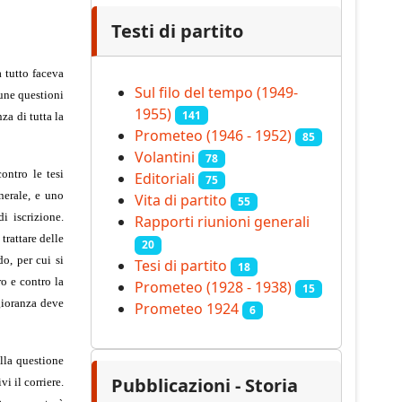
Testi di partito
 tutto faceva
Sul filo del tempo (1949-
cune questioni
1955)
141
za di tutta la
Prometeo (1946 - 1952)
85
Volantini
78
ontro le tesi
Editoriali
75
nerale, e uno
Vita di partito
55
i iscrizione.
Rapporti riunioni generali
trattare delle
20
o, per cui si
Tesi di partito
18
ro e contro la
Prometeo (1928 - 1938)
15
ggioranza deve
Prometeo 1924
6
ulla questione
Pubblicazioni - Storia
i il corriere.