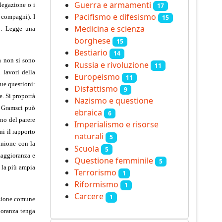
Guerra e armamenti
legazione o i
17
Pacifismo e difesismo
 compagni). I
15
Medicina e scienza
o. Legge una
borghese
15
Bestiario
14
a non si sono
Russia e rivoluzione
11
i lavori della
Europeismo
11
due questioni:
Disfattismo
9
e. Si proporrà
Nazismo e questione
e. Gramsci può
ebraica
6
ono del parere
Imperialismo e risorse
ni il rapporto
naturali
5
unione con la
Scuola
5
maggioranza e
Questione femminile
5
 la più ampia
Terrorismo
1
Riformismo
1
Carcere
1
azione comune
ioranza tenga