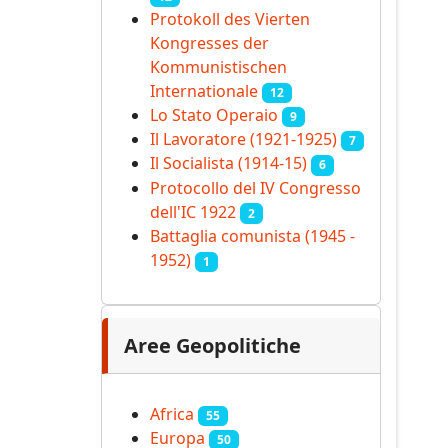
Protokoll des Vierten
Kongresses der
Kommunistischen
Internationale
12
Lo Stato Operaio
9
Il Lavoratore (1921-1925)
7
Il Socialista (1914‑15)
6
Protocollo del IV Congresso
dell'IC 1922
2
Battaglia comunista (1945 -
1952)
1
Aree Geopolitiche
Africa
55
Europa
50