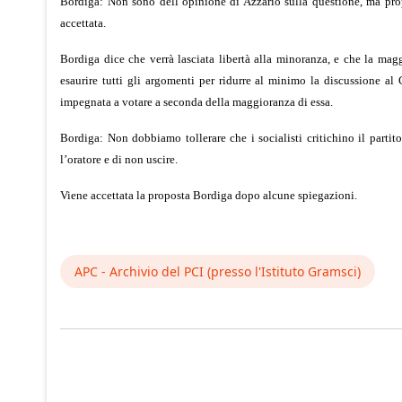
Bordiga: Non sono dell’opinione di Azzario sulla questione, ma pro
accettata.
Bordiga dice che verrà lasciata libertà alla minoranza, e che la mag
esaurire tutti gli argomenti per ridurre al minimo la discussione a
impegnata a votare a seconda della maggioranza di essa.
Bordiga: Non dobbiamo tollerare che i socialisti critichino il part
l’oratore e di non uscire.
Viene accettata la proposta Bordiga dopo alcune spiegazioni.
APC - Archivio del PCI (presso l'Istituto Gramsci)