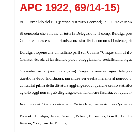
APC 1922, 69/14-15)
APC - Archivio del PCI (presso l’Istituto Gramsci)
30 Novembre
Si concorda che a nome di tutta la Delegazione il comp. Bordiga possa
Commissione stessa non riunisca massimalisti e comunisti insieme prim
Bordiga propone che un italiano parli sul Comma “Cinque anni di rivolu
Gramsci ricorda di far risaltare pure l’atteggiamento socialista nei r
Graziadei (sulla questione agraria): Varga ha invitato ogni delegaz
questione dopo la dittatura, ma anche per quella inerente al periodo p
contadini prima della dittatura aggiungendovi qualche cenno statistico 
agrario oggi non si può disgiungere dal fenomeno fascista, col quale no
Riunione del 13 al Cremlino di tutta la Delegazione italiana (prima d
Presenti: Bordiga, Tasca, Azzario, Peluso, D’Onofrio, Gorelli, Bomb
Ravera, Vota, Caretto, Natangelo.