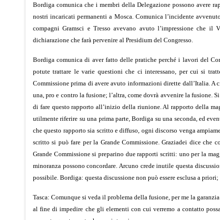
Bordiga comunica che i membri della Delegazione possono avere rappor
nostri incaricati permanenti a Mosca. Comunica l’incidente avvenuto 
compagni Gramsci e Tresso avevano avuto l’impressione che il V
dichiarazione che farà pervenire al Presidium del Congresso.
Bordiga comunica di aver fatto delle pratiche perché i lavori del Con
potute trattare le varie questioni che ci interessano, per cui si tra
Commissione prima di avere avuto informazioni dirette dall’Italia. A ci
una, pro e contro la fusione; l’altra, come dovrà avvenire la fusione. 
di fare questo rapporto all’inizio della riunione. Al rapporto della m
utilmente riferire su una prima parte, Bordiga su una seconda, ed event
che questo rapporto sia scritto e diffuso, ogni discorso venga ampiame
scritto si può fare per la Grande Commissione. Graziadei dice che co
Grande Commissione si preparino due rapporti scritti: uno per la magg
minoranza possono concordare. Arcuno crede inutile questa discussione
possibile. Bordiga: questa discussione non può essere esclusa a priori;
Tasca: Comunque si veda il problema della fusione, per me la garanzi
al fine di impedire che gli elementi con cui verremo a contatto poss