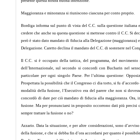
presente questa nostra buona intenzione.
Maggioranza e minoranza si riuniscono ciascuna per conto proprio.
Bordiga informa sul punto di vista del C.C. sulla questione italiana 
credere che anche su questa questione si mettesse contro il C.C. Si de
però è stato dato mandato di fiducia alla Delegazione (maggioranza) e n
Delegazione. Caretto declina il mandato del C.C. di sostenere nel Congre
Il C.C. si è occupato della tattica, del programma, del movimento si
dell’Internazionale, sul secondo si concordi con Bucharin nel sens
particolare per ogni singolo Paese. Per l’ultima questione: Opposiz
Prospettata la possibilità che il Congresso ci dia torto, si fu d’accordo
modalità della fusione, l’Esecutivo era del parere che non si dovess
concordò di dare per ciò mandato di fiducia alla maggioranza. Ora, in 
fusione. Ma per pronunciarsi in proposito occorrono dati più precisi c
sempre trattare la fusione o no?
Azzario. Data la situazione, e per altre considerazioni, sono d’avviso 
della fusione, e che si debba fin d’ora accordarsi per quanto è possibi