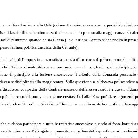
e come deve funzionare la Delegazione. La minoranza era sorta per altri motivi ma
cise di lasciar libera la minoranza di dare mandato preciso alla maggioranza. Su al
oi ci riuniremo quando ne sia il caso (La questione Caretto viene risolta in presen
sso la linea politica tracciata dalla Centrale).
ndacale, della questione socialista: ha stabilito che sul primo punto si parli c
o che l’Internazionale deve avere un programma breve, teorico, di principio, ge
ione di principio alla fusione e sostenere il criterio della domanda personale d
 di essere disciplinati alla maggioranza. Sulla questione se si doveva poi scendere a 
e discutere; compagni della Centrale mossero delle osservazioni a questo riguard
più, si presenta la nuova situazione creatasi in Italia. Essa può dare argomenti p
he ci porterà il corriere. Si decide di trattare sommariamente la questione: la ma
che si debba partecipare a tutte le trattative successive quando si fosse battuti s
le con la minoranza. Natangelo propone di non parlare della questione prima che arriv