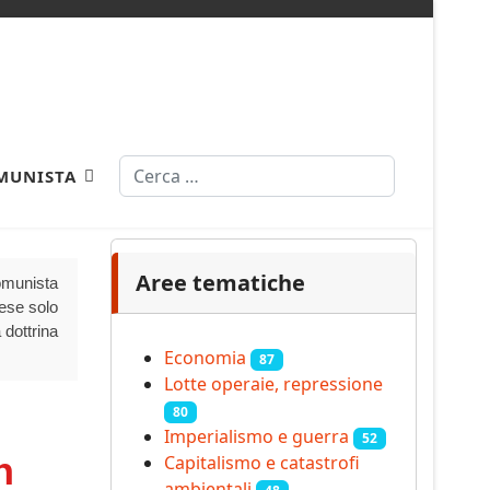
Cerca
MUNISTA
Aree tematiche
Comunista
aese solo
 dottrina
Economia
87
Lotte operaie, repressione
80
Imperialismo e guerra
52
n
Capitalismo e catastrofi
ambientali