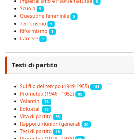
Imperialismo e risorse naturali
5
Scuola
5
Questione femminile
5
Terrorismo
1
Riformismo
1
Carcere
1
Testi di partito
Sul filo del tempo (1949-1955)
141
Prometeo (1946 - 1952)
85
Volantini
78
Editoriali
75
Vita di partito
55
Rapporti riunioni generali
20
Tesi di partito
18
Prometeo (1928 - 1938)