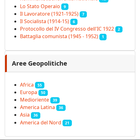
Lo Stato Operaio
9
Il Lavoratore (1921-1925)
7
Il Socialista (1914‑15)
6
Protocollo del IV Congresso dell'IC 1922
2
Battaglia comunista (1945 - 1952)
1
Aree Geopolitiche
Africa
55
Europa
50
Medioriente
39
America Latina
36
Asia
36
America del Nord
21