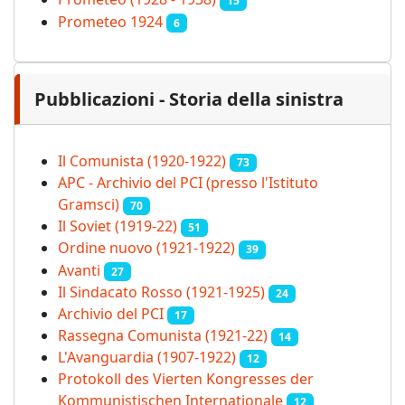
15
Prometeo 1924
6
Pubblicazioni - Storia della sinistra
Il Comunista (1920-1922)
73
APC - Archivio del PCI (presso l'Istituto
Gramsci)
70
Il Soviet (1919‑22)
51
Ordine nuovo (1921-1922)
39
Avanti
27
Il Sindacato Rosso (1921-1925)
24
Archivio del PCI
17
Rassegna Comunista (1921‑22)
14
L'Avanguardia (1907-1922)
12
Protokoll des Vierten Kongresses der
Kommunistischen Internationale
12