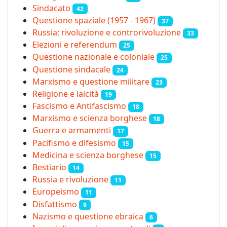
Sindacato
42
Questione spaziale (1957 - 1967)
37
Russia: rivoluzione e controrivoluzione
33
Elezioni e referendum
25
Questione nazionale e coloniale
25
Questione sindacale
24
Marxismo e questione militare
23
Religione e laicità
19
Fascismo e Antifascismo
18
Marxismo e scienza borghese
18
Guerra e armamenti
17
Pacifismo e difesismo
15
Medicina e scienza borghese
15
Bestiario
14
Russia e rivoluzione
11
Europeismo
11
Disfattismo
9
Nazismo e questione ebraica
6