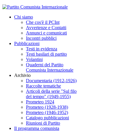
Chi siamo
Che cos'è il PCInt
Avvertenze e Contatti
Annunci e comunicati
Incontri pubblici
Pubblicazioni
Testi in evidenza
Testi basilari di partito
Volantini
Quaderni del Partito
Comunista Internazionale
Archivio
Documentaria (1912-1926)
Raccolte tematiche
Articoli della serie "Sul filo
del tempo" (1949-1955)
Prometeo 1924
Prometeo (1928-1938)
Prometeo (1946-1952)
Catalogo pubblicazioni
Riunioni di Partito
Il programma comunista