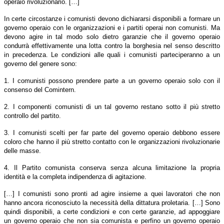
operaio rivoluzionario. […]
In certe circostanze i comunisti devono dichiararsi disponibili a formare un
governo operaio con le organizzazioni e i partiti operai non comunisti. Ma
devono agire in tal modo solo dietro garanzie che il governo operaio
condurrà effettivamente una lotta contro la borghesia nel senso descritto
in precedenza. Le condizioni alle quali i comunisti parteciperanno a un
governo del genere sono:
1. I comunisti possono prendere parte a un governo operaio solo con il
consenso del Comintern.
2. I componenti comunisti di un tal governo restano sotto il più stretto
controllo del partito.
3. I comunisti scelti per far parte del governo operaio debbono essere
coloro che hanno il più stretto contatto con le organizzazioni rivoluzionarie
delle masse.
4. Il Partito comunista conserva senza alcuna limitazione la propria
identità e la completa indipendenza di agitazione.
[…] I comunisti sono pronti ad agire insieme a quei lavoratori che non
hanno ancora riconosciuto la necessità della dittatura proletaria. […] Sono
quindi disponibili, a certe condizioni e con certe garanzie, ad appoggiare
un governo operaio che non sia comunista e perfino un governo operaio