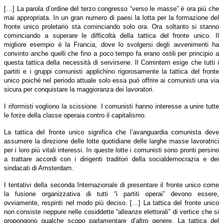
[…] La parola d’ordine del terzo congresso “verso le masse” è ora più che
mai appropriata. In un gran numero di paesi la lotta per la formazione del
fronte unico proletario sta cominciando solo ora. Ora soltanto si stanno
cominciando a superare le difficoltà della tattica del fronte unico. Il
migliore esempio è la Francia, dove lo svolgersi degli avvenimenti ha
convinto anche quelli che fino a poco tempo fa erano ostili per principio a
questa tattica della necessità di servirsene. Il Comintern esige che tutti i
partiti e i gruppi comunisti applichino rigorosamente la tattica del fronte
unico poiché nel periodo attuale solo essa può offrire ai comunisti una via
sicura per conquistare la maggioranza dei lavoratori.
I riformisti vogliono la scissione. I comunisti hanno interesse a unire tutte
le forze della classe operaia contro il capitalismo.
La tattica del fronte unico significa che l’avanguardia comunista deve
assumere la direzione delle lotte quotidiane delle larghe masse lavoratrici
per i loro più vitali interessi. In queste lotte i comunisti sono pronti persino
a trattare accordi con i dirigenti traditori della socialdemocrazia e dei
sindacati di Amsterdam.
I tentativi della seconda Internazionale di presentare il fronte unico come
la fusione organizzativa di tutti “i partiti operai” devono essere,
ovviamente, respinti nel modo più deciso. […] La tattica del fronte unico
non consiste neppure nelle cosiddette “alleanze elettorali” di vertice che si
propongono qualche scopo parlamentare d’altro genere. La tattica del