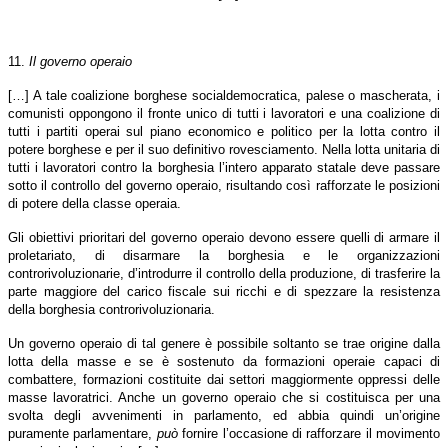
11.
Il governo operaio
[…] A tale coalizione borghese socialdemocratica, palese o mascherata, i
comunisti oppongono il fronte unico di tutti i lavoratori e una coalizione di
tutti i partiti operai sul piano economico e politico per la lotta contro il
potere borghese e per il suo definitivo rovesciamento. Nella lotta unitaria di
tutti i lavoratori contro la borghesia l’intero apparato statale deve passare
sotto il controllo del governo operaio, risultando così rafforzate le posizioni
di potere della classe operaia.
Gli obiettivi prioritari del governo operaio devono essere quelli di armare il
proletariato, di disarmare la borghesia e le organizzazioni
controrivoluzionarie, d’introdurre il controllo della produzione, di trasferire la
parte maggiore del carico fiscale sui ricchi e di spezzare la resistenza
della borghesia controrivoluzionaria.
Un governo operaio di tal genere è possibile soltanto se trae origine dalla
lotta della masse e se è sostenuto da formazioni operaie capaci di
combattere, formazioni costituite dai settori maggiormente oppressi delle
masse lavoratrici. Anche un governo operaio che si costituisca per una
svolta degli avvenimenti in parlamento, ed abbia quindi un’origine
puramente parlamentare,
può
fornire l’occasione di rafforzare il movimento