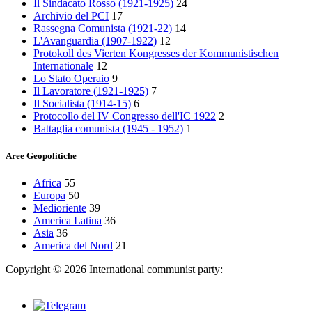
Il Sindacato Rosso (1921-1925)
24
Archivio del PCI
17
Rassegna Comunista (1921‑22)
14
L'Avanguardia (1907-1922)
12
Protokoll des Vierten Kongresses der Kommunistischen
Internationale
12
Lo Stato Operaio
9
Il Lavoratore (1921-1925)
7
Il Socialista (1914‑15)
6
Protocollo del IV Congresso dell'IC 1922
2
Battaglia comunista (1945 - 1952)
1
Aree Geopolitiche
Africa
55
Europa
50
Medioriente
39
America Latina
36
Asia
36
America del Nord
21
Copyright © 2026 International communist party:
info@internationalcommunistparty.org