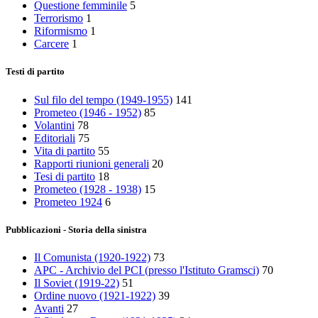
Questione femminile
5
Terrorismo
1
Riformismo
1
Carcere
1
Testi di partito
Sul filo del tempo (1949-1955)
141
Prometeo (1946 - 1952)
85
Volantini
78
Editoriali
75
Vita di partito
55
Rapporti riunioni generali
20
Tesi di partito
18
Prometeo (1928 - 1938)
15
Prometeo 1924
6
Pubblicazioni - Storia della sinistra
Il Comunista (1920-1922)
73
APC - Archivio del PCI (presso l'Istituto Gramsci)
70
Il Soviet (1919‑22)
51
Ordine nuovo (1921-1922)
39
Avanti
27