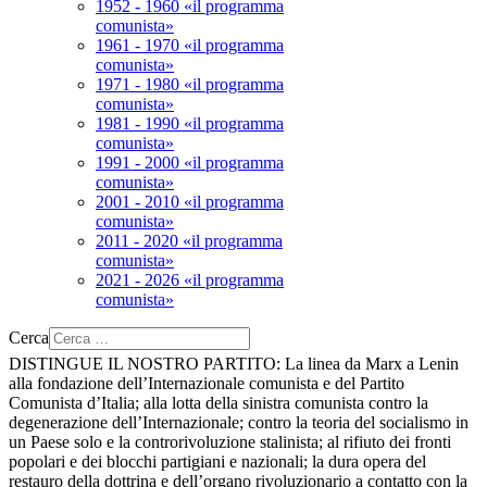
1952 - 1960 «il programma
comunista»
1961 - 1970 «il programma
comunista»
1971 - 1980 «il programma
comunista»
1981 - 1990 «il programma
comunista»
1991 - 2000 «il programma
comunista»
2001 - 2010 «il programma
comunista»
2011 - 2020 «il programma
comunista»
2021 - 2026 «il programma
comunista»
Cerca
DISTINGUE IL NOSTRO PARTITO:
La linea da Marx a Lenin
alla fondazione dell’Internazionale comunista e del Partito
Comunista d’Italia; alla lotta della sinistra comunista contro la
degenerazione dell’Internazionale; contro la teoria del socialismo in
un Paese solo e la controrivoluzione stalinista; al rifiuto dei fronti
popolari e dei blocchi partigiani e nazionali; la dura opera del
restauro della dottrina e dell’organo rivoluzionario a contatto con la