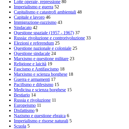
Lotte operaie, repressione
80
Imperialismo e guerra
52
Capitalismo e catastrofi ambientali
48
Capitale e lavoro
46
Immigrazione-razzismo
43
Sindacato
42
Questione spaziale (1957 - 1967)
37
Russia: rivoluzione e controrivoluzione
33
Elezioni e referendum
25
Questione nazionale e coloniale
25
Questione sindacale
24
Marxismo e questione militare
23
Religione e laicità
19
Fascismo e Antifascismo
18
Marxismo e scienza borghese
18
Guerra e armamenti
17
Pacifismo e difesismo
15
Medicina e scienza borghese
15
Bestiario
14
Russia e rivoluzione
11
Europeismo
11
Disfattismo
9
Nazismo e questione ebraica
6
Imperialismo e risorse naturali
5
Scuola
5