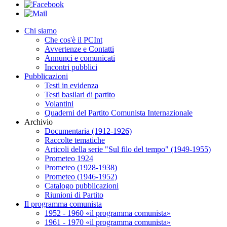
Chi siamo
Che cos'è il PCInt
Avvertenze e Contatti
Annunci e comunicati
Incontri pubblici
Pubblicazioni
Testi in evidenza
Testi basilari di partito
Volantini
Quaderni del Partito Comunista Internazionale
Archivio
Documentaria (1912-1926)
Raccolte tematiche
Articoli della serie "Sul filo del tempo" (1949-1955)
Prometeo 1924
Prometeo (1928-1938)
Prometeo (1946-1952)
Catalogo pubblicazioni
Riunioni di Partito
Il programma comunista
1952 - 1960 «il programma comunista»
1961 - 1970 «il programma comunista»