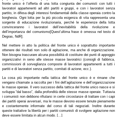
fronte unico è l’offerta di una lotta congiunta dei comunisti con tutti i
lavoratori appartenenti ad altri partiti e gruppi, e con i lavoratori senza
partito, in difesa degli interessi fondamentali della classe operaia contro la
borghesia. Ogni lotta per la più piccola esigenza di vita rappresenta una
sorgente di educazione rivoluzionaria, perché le esperienze della lotta
convinceranno i lavoratori dell’inevitabilità della rivoluzione e
dell’importanza del comunismo[Quest’ultima frase è omessa nel testo di
Degras, NdR].
Nel mettere in atto la politica del fronte unico è soprattutto importante
ottenere dei risultati non solo di agitazione, ma anche di organizzazione.
Non bisogna trascurare alcuna possibilità di costituire dei punti di appoggio
organizzativi in seno alle stesse masse lavoratrici (consigli di fabbrica,
commissioni di sorveglianza composte di lavoratori appartenenti a tutti i
partiti e di lavoratori senza partito, comitati di azione, ecc.).
La cosa più importante nella tattica del fronte unico è e rimane che
vengano chiamate a raccolta per i fini dell’agitazione e dell’organizzazione
le masse operaie. Il vero successo della tattica del fronte unico nasce e si
sviluppa “dal basso”, dalla profondità delle stesse masse operaie. Tuttavia
i comunisti non debbono rifiutarsi in certe circostanze di trattare con i capi
dei partiti operai avversari, ma le masse devono essere tenute pienamente
e costantemente informate del corso di tali negoziati. Inoltre durante
queste trattative la libertà per i partiti comunisti di svolgere agitazione non
deve essere limitata in alcun modo. […]