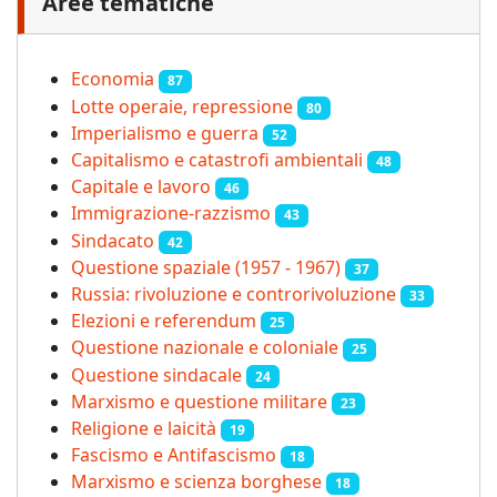
Aree tematiche
Economia
87
Lotte operaie, repressione
80
Imperialismo e guerra
52
Capitalismo e catastrofi ambientali
48
Capitale e lavoro
46
Immigrazione-razzismo
43
Sindacato
42
Questione spaziale (1957 - 1967)
37
Russia: rivoluzione e controrivoluzione
33
Elezioni e referendum
25
Questione nazionale e coloniale
25
Questione sindacale
24
Marxismo e questione militare
23
Religione e laicità
19
Fascismo e Antifascismo
18
Marxismo e scienza borghese
18