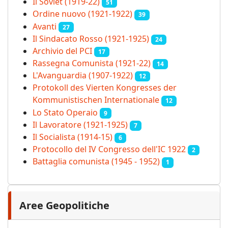
Il Soviet (1919‑22)
51
Ordine nuovo (1921-1922)
39
Avanti
27
Il Sindacato Rosso (1921-1925)
24
Archivio del PCI
17
Rassegna Comunista (1921‑22)
14
L'Avanguardia (1907-1922)
12
Protokoll des Vierten Kongresses der
Kommunistischen Internationale
12
Lo Stato Operaio
9
Il Lavoratore (1921-1925)
7
Il Socialista (1914‑15)
6
Protocollo del IV Congresso dell'IC 1922
2
Battaglia comunista (1945 - 1952)
1
Aree Geopolitiche