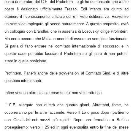
posto di membro del C.E. del Profintern. Io gli ho comunicato che a tale
posto è designato ufficialmente Tresso. Egli intanto era giunto ad
ottenere il riconoscimento ufficiale qui e il voto deliberativo. Ridivenire
un semplice impiegato gli secca naturalmente. A questo proposito, avrò
un colloquio con Brandler, che in assenza di Losovsky dirige Profintern.
Ma certo occorre che Misiano accetti di essere un semplice funzionario.
Si parla di farlo entrare nel comitato internazionale di soccorso, e in
questo caso potrebbe lasciare il Profintern se gli pare di non poterci
stare in quella posizione.
Profintern. Parlerò anche delle sovvenzioni al Comitato Sind. e di altre
questioni interessanti.
Infine vi sono altre piccole cose su cui non vi intrattengo.
Il C.E. allargato non durerà che quattro giorni. Altrettanti, forse, ne
occorreranno per le altre faccende. Verso il 15 o poco dopo ripartiremo
con Graziadei coi mezzi più rapidi. Dopo una fermatina a Berlino
proseguiremo: verso il 25 ed in ogni eventualità entro la fine del mese