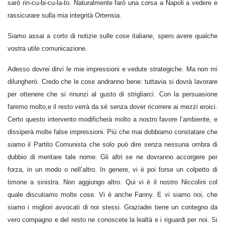
sarò rin-cu-bi-cu-la-to. Naturalmente farò una corsa a Napoli a vedere e
rassicurare sulla mia integrità Ortensia.
Siamo assai a corto di notizie sulle cose italiane, spero avere qualche
vostra utile comunicazione.
Adesso dovrei dirvi le mie impressioni e vedute strategiche. Ma non mi
dilungherò. Credo che le cose andranno bene: tuttavia si dovrà lavorare
per ottenere che si rinunzi al gusto di strigliarci. Con la persuasione
faremo molto,e il resto verrà da sé senza dover ricorrere ai mezzi eroici.
Certo questo intervento modificherà molto a nostro favore l’ambiente, e
dissiperà molte false impressioni. Più che mai dobbiamo constatare che
siamo il Partito Comunista che solo può dire senza nessuna ombra di
dubbio di meritare tale nome. Gli altri se ne dovranno accorgere per
forza, in un modo o nell’altro. In genere, vi è poi forse un colpetto di
timone a sinistra. Non aggiungo altro. Qui vi è il nostro Niccolini col
quale discutiamo molte cose. Vi è anche Fanny. E vi siamo noi, che
siamo i migliori avvocati di noi stessi. Graziadei tiene un contegno da
vero compagno e del resto ne conoscete la lealtà e i riguardi per noi. Si