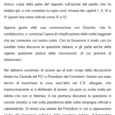
Unisco copia della parte del rapporto sull’azione del partito che ho
redatta qui, e che completa la copia costì rimasta dei capitoli I, II, III e
IV (questi due erano indicati come IV e V).
Appena giunto ebbi una conversazione con Zinoviev, che fu
cordialissimo, e cominciai l’opera di chiarificazione delle molte leggende
che qui correvano sul nostro conto. Con lui fissammo il modo con cui
sarebbe stata discussa la questione italiana, e gli parlai anche della
urgente questione pratica delle sovvenzioni, di cui promise di
interessarsi.
Noi abbiamo sostenuto di essere qui al solo scopo della discussione
diretta tra Centrale del PCI e Presidium del Comintern. Intanto era stato
deciso di esaminare la cosa senz’altro nel C.E. allargato, che
improvvisamente si è deliberato di tenere, sia pure su scala molto più
ridotta che non in febbraio. A noi premeva discutere la questione in
cerchio ristretto, e non sulla piattaforma delle solite rampogne ufficiali e
cattedratiche. Si tenne una seduta del Presidium in cui ci opponemmo