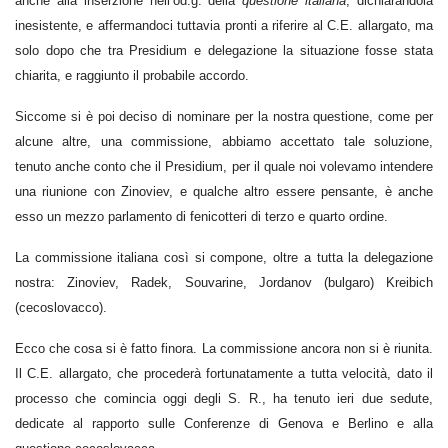
anche alla inserzione nell’od.g. della
questione italiana
, dichiarandola
inesistente, e affermandoci tuttavia pronti a riferire al C.E. allargato, ma
solo dopo che tra Presidium e delegazione la situazione fosse stata
chiarita, e raggiunto il probabile accordo.
Siccome si è poi deciso di nominare per la nostra questione, come per
alcune altre, una commissione, abbiamo accettato tale soluzione,
tenuto anche conto che il Presidium, per il quale noi volevamo intendere
una riunione con Zinoviev, e qualche altro essere pensante, è anche
esso un mezzo parlamento di fenicotteri di terzo e quarto ordine.
La commissione italiana così si compone, oltre a tutta la delegazione
nostra: Zinoviev, Radek, Souvarine, Jordanov (bulgaro) Kreibich
(cecoslovacco).
Ecco che cosa si è fatto finora. La commissione ancora non si è riunita.
Il C.E. allargato, che procederà fortunatamente a tutta velocità, dato il
processo che comincia oggi degli S. R., ha tenuto ieri due sedute,
dedicate al rapporto sulle Conferenze di Genova e Berlino e alla