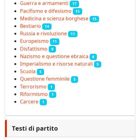
Guerra e armamenti
17
Pacifismo e difesismo
15
Medicina e scienza borghese
15
Bestiario
14
Russia e rivoluzione
11
Europeismo
11
Disfattismo
9
Nazismo e questione ebraica
6
Imperialismo e risorse naturali
5
Scuola
5
Questione femminile
5
Terrorismo
1
Riformismo
1
Carcere
1
Testi di partito