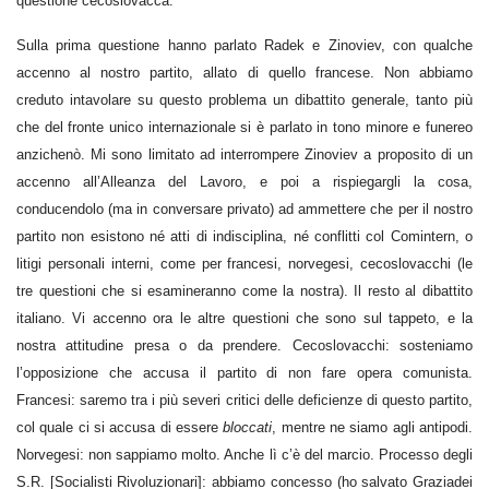
questione cecoslovacca.
Sulla prima questione hanno parlato Radek e Zinoviev, con qualche
accenno al nostro partito, allato di quello francese. Non abbiamo
creduto intavolare su questo problema un dibattito generale, tanto più
che del fronte unico internazionale si è parlato in tono minore e funereo
anzichenò. Mi sono limitato ad interrompere Zinoviev a proposito di un
accenno all’Alleanza del Lavoro, e poi a rispiegargli la cosa,
conducendolo (ma in conversare privato) ad ammettere che per il nostro
partito non esistono né atti di indisciplina, né conflitti col Comintern, o
litigi personali interni, come per francesi, norvegesi, cecoslovacchi (le
tre questioni che si esamineranno come la nostra). Il resto al dibattito
italiano. Vi accenno ora le altre questioni che sono sul tappeto, e la
nostra attitudine presa o da prendere. Cecoslovacchi: sosteniamo
l’opposizione che accusa il partito di non fare opera comunista.
Francesi: saremo tra i più severi critici delle deficienze di questo partito,
col quale ci si accusa di essere
bloccati
, mentre ne siamo agli antipodi.
Norvegesi: non sappiamo molto. Anche lì c’è del marcio. Processo degli
S.R. [Socialisti Rivoluzionari]: abbiamo concesso (ho salvato Graziadei