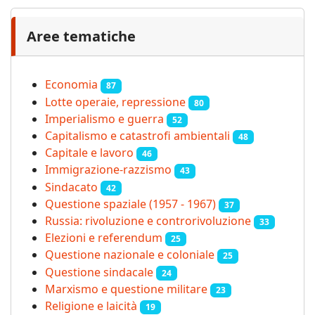
Aree tematiche
Economia
87
Lotte operaie, repressione
80
Imperialismo e guerra
52
Capitalismo e catastrofi ambientali
48
Capitale e lavoro
46
Immigrazione-razzismo
43
Sindacato
42
Questione spaziale (1957 - 1967)
37
Russia: rivoluzione e controrivoluzione
33
Elezioni e referendum
25
Questione nazionale e coloniale
25
Questione sindacale
24
Marxismo e questione militare
23
Religione e laicità
19