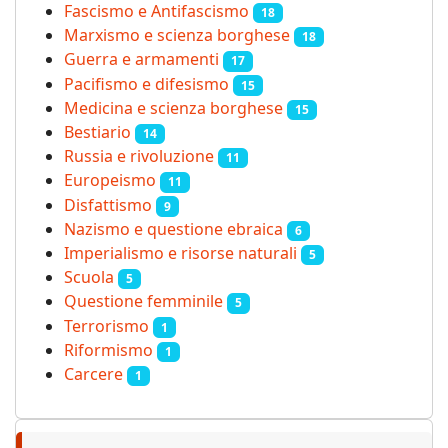
Fascismo e Antifascismo
18
Marxismo e scienza borghese
18
Guerra e armamenti
17
Pacifismo e difesismo
15
Medicina e scienza borghese
15
Bestiario
14
Russia e rivoluzione
11
Europeismo
11
Disfattismo
9
Nazismo e questione ebraica
6
Imperialismo e risorse naturali
5
Scuola
5
Questione femminile
5
Terrorismo
1
Riformismo
1
Carcere
1