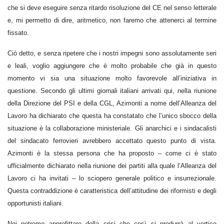
che si deve eseguire senza ritardo risoluzione del CE nel senso letterale
e, mi permetto di dire, aritmetico, non faremo che attenerci al termine
fissato.
Ciò detto, e senza ripetere che i nostri impegni sono assolutamente seri
e leali, voglio aggiungere che è molto probabile che già in questo
momento vi sia una situazione molto favorevole all’iniziativa in
questione. Secondo gli ultimi giornali italiani arrivati qui, nella riunione
della Direzione del PSI e della CGL, Azimonti a nome dell’Alleanza del
Lavoro ha dichiarato che questa ha constatato che l’unico sbocco della
situazione è la
collaborazione ministeriale
. Gli anarchici e i sindacalisti
del sindacato ferrovieri avrebbero accettato questo punto di vista.
Azimonti è la stessa persona che ha proposto – come ci è stato
ufficialmente dichiarato nella riunione dei partiti alla quale l’Alleanza del
Lavoro ci ha invitati – lo sciopero generale politico e insurrezionale.
Questa contraddizione è caratteristica dell’attitudine dei riformisti e degli
opportunisti italiani.
Noi potremo approfittare della crisi che così si produrrà al vertice