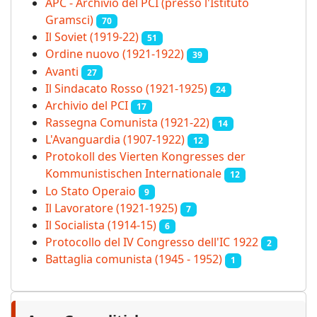
APC - Archivio del PCI (presso l'Istituto
Gramsci)
70
Il Soviet (1919‑22)
51
Ordine nuovo (1921-1922)
39
Avanti
27
Il Sindacato Rosso (1921-1925)
24
Archivio del PCI
17
Rassegna Comunista (1921‑22)
14
L'Avanguardia (1907-1922)
12
Protokoll des Vierten Kongresses der
Kommunistischen Internationale
12
Lo Stato Operaio
9
Il Lavoratore (1921-1925)
7
Il Socialista (1914‑15)
6
Protocollo del IV Congresso dell'IC 1922
2
Battaglia comunista (1945 - 1952)
1