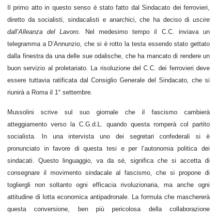
Il primo atto in questo senso è stato fatto dal Sindacato dei ferrovieri,
diretto da socialisti, sindacalisti e anarchici, che ha deciso di
uscire
dall’Alleanza del Lavoro
. Nel medesimo tempo il C.C. inviava un
telegramma a D’Annunzio, che si è rotto la testa essendo stato gettato
dalla finestra da una delle sue odalische, che ha mancato di rendere un
buon servizio al proletariato. La risoluzione del C.C. dei ferrovieri deve
essere tuttavia ratificata dal Consiglio Generale del Sindacato, che si
riunirà a Roma il 1° settembre.
Mussolini scrive sul suo giornale che il fascismo cambierà
atteggiamento verso la C.G.d.L. quando questa romperà col partito
socialista. In una intervista uno dei segretari confederali si è
pronunciato in favore di questa tesi e per l’autonomia politica dei
sindacati. Questo linguaggio, va da sé, significa che si accetta di
consegnare il movimento sindacale al fascismo, che si propone di
togliergli non soltanto ogni efficacia rivoluzionaria, ma anche ogni
attitudine di lotta economica antipadronale. La formula che maschererà
questa conversione, ben più pericolosa della collaborazione