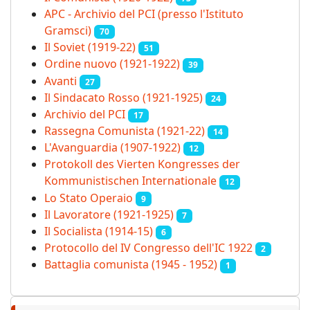
APC - Archivio del PCI (presso l'Istituto
Gramsci)
70
Il Soviet (1919‑22)
51
Ordine nuovo (1921-1922)
39
Avanti
27
Il Sindacato Rosso (1921-1925)
24
Archivio del PCI
17
Rassegna Comunista (1921‑22)
14
L'Avanguardia (1907-1922)
12
Protokoll des Vierten Kongresses der
Kommunistischen Internationale
12
Lo Stato Operaio
9
Il Lavoratore (1921-1925)
7
Il Socialista (1914‑15)
6
Protocollo del IV Congresso dell'IC 1922
2
Battaglia comunista (1945 - 1952)
1