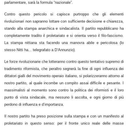
parlamentare, sarà la formula “nazionale”.
Contro questo pericolo si capisce purtroppo che gli elementi
rivoluzionari non sapranno lottare con sufficiente decisione e chiarezza,
stando alla stampa anarchica e sindacalista. Il partito repubblicano ha
completamente tradito il proletariato e si orienta verso il filo-fascismo.
La stampa nittiana sta facendo una manovra abile e pericolosa (lo
stesso Nitti ha... telegrafato a D’Annunzio).
Le forze rivoluzionarie che lotteranno contro questo tentativo supremo di
tradimento riformista, che peraltro segnerà la fine di ogni influenza dei
dittatori gialli del movimento operaio italiano, si polarizzeranno attorno al
nostro partito, al quale incombe un compito assai difficile e pesante. I
massimalisti al momento sono contro la politica dei riformisti e il loro
punto di vista sindacale, ma nessuno li ascolta, e ogni giorno di più
perdono di influenza e d’importanza.
Il nostro partito ha preso posizione sulla stampa e con un manifesto al
proletariato in questo senso: per il fronte unico reale delle masse