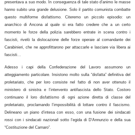
presentava a suo modo. In conseguenza di tale stato d’animo le masse
hanno subito una grande delusione. Solo il partito comunista combatte
questo multiforme disfattismo. Citeremo un piccolo episodio: un
anarchico di Ancona al quale si era fatto credere che a un certo
momento le forze della polizia sarebbero entrate in scena contro i
fascisti, rivelò la dislocazione delle forze operaie al comandante dei
Carabinieri, che ne approfittarono per attaccarle e lasciare via libera ai
fascisti…
Adesso i capi della Confederazione del Lavoro assumono un
atteggiamento particolare. Insistono molto sulla “disfatta” definitiva del
proletariato, che per loro consiste nel fatto di non aver ottenuto il
ministero di sinistra e l’intervento antifascista dello Stato. Costoro
continuano il loro disfattismo di ogni azione diretta di classe del
proletariato, proclamando l’impossibilità di lottare contro il fascismo.
Delineano un piano d’intesa con esso, con una fusione dei sindacati
rossi con i sindacati
nazionali
sotto l’egida di D’Annunzio e della sua
“Costituzione del Carnaro”.