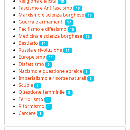
Religione e laicità
19
Fascismo e Antifascismo
18
Marxismo e scienza borghese
18
Guerra e armamenti
17
Pacifismo e difesismo
15
Medicina e scienza borghese
15
Bestiario
14
Russia e rivoluzione
11
Europeismo
11
Disfattismo
9
Nazismo e questione ebraica
6
Imperialismo e risorse naturali
5
Scuola
5
Questione femminile
5
Terrorismo
1
Riformismo
1
Carcere
1