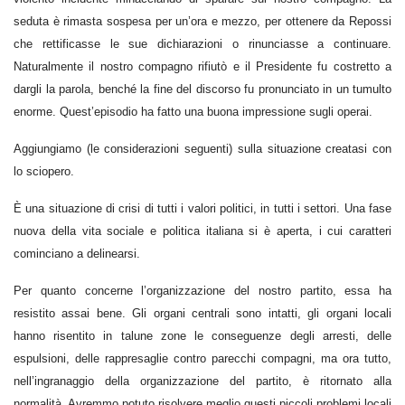
seduta è rimasta sospesa per un’ora e mezzo, per ottenere da Repossi
che rettificasse le sue dichiarazioni o rinunciasse a continuare.
Naturalmente il nostro compagno rifiutò e il Presidente fu costretto a
dargli la parola, benché la fine del discorso fu pronunciato in un tumulto
enorme. Quest’episodio ha fatto una buona impressione sugli operai.
Aggiungiamo (le considerazioni seguenti) sulla situazione creatasi con
lo sciopero.
È una situazione di crisi di tutti i valori politici, in tutti i settori. Una fase
nuova della vita sociale e politica italiana si è aperta, i cui caratteri
cominciano a delinearsi.
Per quanto concerne l’organizzazione del nostro partito, essa ha
resistito assai bene. Gli organi centrali sono intatti, gli organi locali
hanno risentito in talune zone le conseguenze degli arresti, delle
espulsioni, delle rappresaglie contro parecchi compagni, ma ora tutto,
nell’ingranaggio della organizzazione del partito, è ritornato alla
normalità. Avremmo potuto risolvere meglio questi piccoli problemi locali