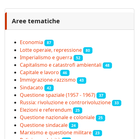
Aree tematiche
Economia
87
Lotte operaie, repressione
80
Imperialismo e guerra
52
Capitalismo e catastrofi ambientali
48
Capitale e lavoro
46
Immigrazione-razzismo
43
Sindacato
42
Questione spaziale (1957 - 1967)
37
Russia: rivoluzione e controrivoluzione
33
Elezioni e referendum
25
Questione nazionale e coloniale
25
Questione sindacale
24
Marxismo e questione militare
23