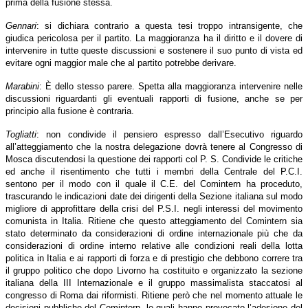
prima della fusione stessa.
Gennari
: si dichiara contrario a questa tesi troppo intransigente, che
giudica pericolosa per il partito. La maggioranza ha il diritto e il dovere di
intervenire in tutte queste discussioni e sostenere il suo punto di vista ed
evitare ogni maggior male che al partito potrebbe derivare.
Marabini
: È dello stesso parere. Spetta alla maggioranza intervenire nelle
discussioni riguardanti gli eventuali rapporti di fusione, anche se per
principio alla fusione è contraria.
Togliatti
: non condivide il pensiero espresso dall’Esecutivo riguardo
all’atteggiamento che la nostra delegazione dovrà tenere al Congresso di
Mosca discutendosi la questione dei rapporti col P. S. Condivide le critiche
ed anche il risentimento che tutti i membri della Centrale del P.C.I.
sentono per il modo con il quale il C.E. del Comintern ha proceduto,
trascurando le indicazioni date dei dirigenti della Sezione italiana sul modo
migliore di approfittare della crisi del P.S.I. negli interessi del movimento
comunista in Italia. Ritiene che questo atteggiamento del Comintern sia
stato determinato da considerazioni di ordine internazionale più che da
considerazioni di ordine interno relative alle condizioni reali della lotta
politica in Italia e ai rapporti di forza e di prestigio che debbono correre tra
il gruppo politico che dopo Livorno ha costituito e organizzato la sezione
italiana della III Internazionale e il gruppo massimalista staccatosi al
congresso di Roma dai riformisti. Ritiene però che nel momento attuale le
decisioni pubbliche del Comintern, le quali hanno provocato l’adesione del