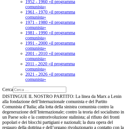
1952 - 1960 «il programma
comunista»
1961 - 1970 «il programma
comunista»
1971 - 1980 «il programma
comunista»
1981 - 1990 «il programma
comunista»
1991 - 2000 «il programma
comunista»
2001 - 2010 «il programma
comunista»
2011 - 2020 «il programma
comunista»
2021 - 2026 «il programma
comunista»
Cerca
DISTINGUE IL NOSTRO PARTITO:
La linea da Marx a Lenin
alla fondazione dell’Internazionale comunista e del Partito
Comunista d’Italia; alla lotta della sinistra comunista contro la
degenerazione dell’Internazionale; contro la teoria del socialismo in
un Paese solo e la controrivoluzione stalinista; al rifiuto dei fronti
popolari e dei blocchi partigiani e nazionali; la dura opera del
restauro della dottrina e dell’organo rivoluzionario a contatto con la