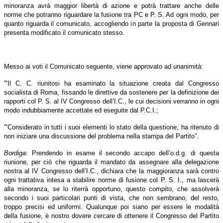
minoranza avrà maggior libertà di azione e potrà trattare anche delle
norme che potranno riguardare la fusione tra PC e P. S. Ad ogni modo, per
quanto riguarda il comunicato, accogliendo in parte la proposta di Gennari
presenta modificato il comunicato stesso.
Messo ai voti il Comunicato seguente, viene approvato ad unanimità:
“
Il C. C. riunitosi ha esaminato la situazione creata dal Congresso
socialista di Roma, fissando le direttive da sostenere per la definizione dei
rapporti col P. S. al IV Congresso dell’I.C., le cui decisioni verranno in ogni
modo indubbiamente accettate ed eseguite dal P.C.I.;
“
Considerato in tutti i suoi elementi lo stato della questione, ha ritenuto di
non iniziare una discussione del problema nella stampa del Partito”.
Bordiga
: Prendendo in esame il secondo accapo dell’o.d.g. di questa
riunione, per ciò che riguarda il mandato da assegnare alla delegazione
nostra al IV Congresso dell’I.C., dichiara che la maggioranza sarà contro
ogni trattativa intesa a stabilire norme di fusione col P. S. I., ma lascerà
alla minoranza, se lo riterrà opportuno, questo compito, che assolverà
secondo i suoi particolari punti di vista, che non sembrano, del resto,
troppo precisi ed uniformi. Qualunque poi siano per essere le modalità
della fusione, è nostro dovere cercare di ottenere il Congresso del Partito