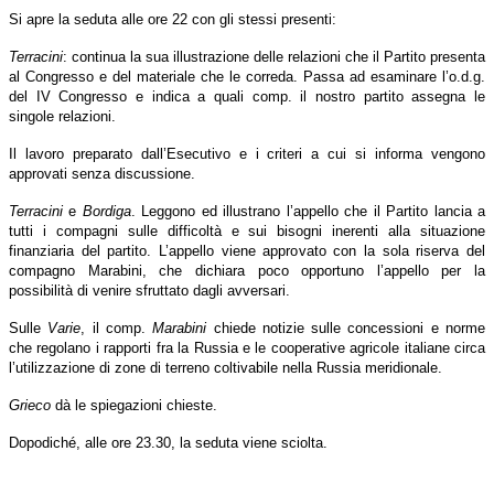
Si apre la seduta alle ore 22 con gli stessi presenti:
Terracini
: continua la sua illustrazione delle relazioni che il Partito presenta
al Congresso e del materiale che le correda. Passa ad esaminare l’o.d.g.
del IV Congresso e indica a quali comp. il nostro partito assegna le
singole relazioni.
Il lavoro preparato dall’Esecutivo e i criteri a cui si informa vengono
approvati senza discussione.
Terracini
e
Bordiga
. Leggono ed illustrano l’appello che il Partito lancia a
tutti i compagni sulle difficoltà e sui bisogni inerenti alla situazione
finanziaria del partito. L’appello viene approvato con la sola riserva del
compagno Marabini, che dichiara poco opportuno l’appello per la
possibilità di venire sfruttato dagli avversari.
Sulle
Varie
, il comp.
Marabini
chiede notizie sulle concessioni e norme
che regolano i rapporti fra la Russia e le cooperative agricole italiane circa
l’utilizzazione di zone di terreno coltivabile nella Russia meridionale.
Grieco
dà le spiegazioni chieste.
Dopodiché, alle ore 23.30, la seduta viene sciolta.