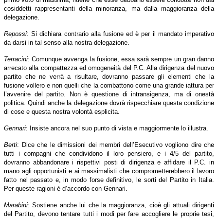
cosiddetti rappresentanti della minoranza, ma dalla maggioranza della
delegazione.
Repossi
: Si dichiara contrario alla fusione ed è per il mandato imperativo
da darsi in tal senso alla nostra delegazione.
Terracini
: Comunque avvenga la fusione, essa sarà sempre un gran danno
arrecato alla compattezza ed omogeneità del P.C. Alla dirigenza del nuovo
partito che ne verrà a risultare, dovranno passare gli elementi che la
fusione vollero e non quelli che la combattono come una grande iattura per
l’avvenire del partito. Non è questione di intransigenza, ma di onestà
politica. Quindi anche la delegazione dovrà rispecchiare questa condizione
di cose e questa nostra volontà esplicita.
Gennari
: Insiste ancora nel suo punto di vista e maggiormente lo illustra.
Berti
: Dice che le dimissioni dei membri dell’Esecutivo vogliono dire che
tutti i compagni che condividono il loro pensiero, e i 4/5 del partito,
dovranno abbandonare i rispettivi posti di dirigenza e affidare il P.C. in
mano agli opportunisti e ai massimalisti che comprometterebbero il lavoro
fatto nel passato e, in modo forse definitivo, le sorti del Partito in Italia.
Per queste ragioni è d’accordo con Gennari.
Marabini
: Sostiene anche lui che la maggioranza, cioè gli attuali dirigenti
del Partito, devono tentare tutti i modi per fare accogliere le proprie tesi,