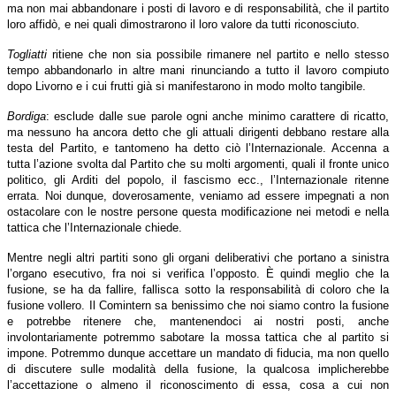
ma non mai abbandonare i posti di lavoro e di responsabilità, che il partito
loro affidò, e nei quali dimostrarono il loro valore da tutti riconosciuto.
Togliatti
ritiene che non sia possibile rimanere nel partito e nello stesso
tempo abbandonarlo in altre mani rinunciando a tutto il lavoro compiuto
dopo Livorno e i cui frutti già si manifestarono in modo molto tangibile.
Bordiga
: esclude dalle sue parole ogni anche minimo carattere di ricatto,
ma nessuno ha ancora detto che gli attuali dirigenti debbano restare alla
testa del Partito, e tantomeno ha detto ciò l’Internazionale. Accenna a
tutta l’azione svolta dal Partito che su molti argomenti, quali il fronte unico
politico, gli Arditi del popolo, il fascismo ecc., l’Internazionale ritenne
errata. Noi dunque, doverosamente, veniamo ad essere impegnati a non
ostacolare con le nostre persone questa modificazione nei metodi e nella
tattica che l’Internazionale chiede.
Mentre negli altri partiti sono gli organi deliberativi che portano a sinistra
l’organo esecutivo, fra noi si verifica l’opposto. È quindi meglio che la
fusione, se ha da fallire, fallisca sotto la responsabilità di coloro che la
fusione vollero. Il Comintern sa benissimo che noi siamo contro la fusione
e potrebbe ritenere che, mantenendoci ai nostri posti, anche
involontariamente potremmo sabotare la mossa tattica che al partito si
impone. Potremmo dunque accettare un mandato di fiducia, ma non quello
di discutere sulle modalità della fusione, la qualcosa implicherebbe
l’accettazione o almeno il riconoscimento di essa, cosa a cui non