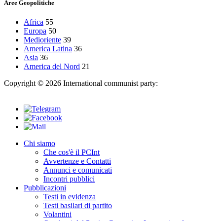
Aree Geopolitiche
Africa
55
Europa
50
Medioriente
39
America Latina
36
Asia
36
America del Nord
21
Copyright © 2026 International communist party:
info@internationalcommunistparty.org
Chi siamo
Che cos'è il PCInt
Avvertenze e Contatti
Annunci e comunicati
Incontri pubblici
Pubblicazioni
Testi in evidenza
Testi basilari di partito
Volantini