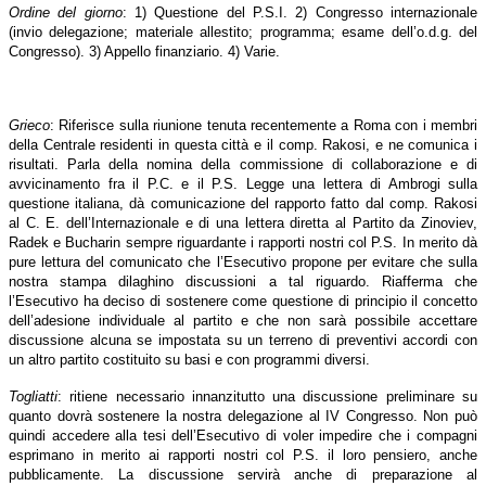
Ordine del giorno
: 1) Questione del P.S.I. 2) Congresso internazionale
(invio delegazione; materiale allestito; programma; esame dell’o.d.g. del
Congresso). 3) Appello finanziario. 4) Varie.
Grieco
: Riferisce sulla riunione tenuta recentemente a Roma con i membri
della Centrale residenti in questa città e il comp. Rakosi, e ne comunica i
risultati. Parla della nomina della commissione di collaborazione e di
avvicinamento fra il P.C. e il P.S. Legge una lettera di Ambrogi sulla
questione italiana, dà comunicazione del rapporto fatto dal comp. Rakosi
al C. E. dell’Internazionale e di una lettera diretta al Partito da Zinoviev,
Radek e Bucharin sempre riguardante i rapporti nostri col P.S. In merito dà
pure lettura del comunicato che l’Esecutivo propone per evitare che sulla
nostra stampa dilaghino discussioni a tal riguardo. Riafferma che
l’Esecutivo ha deciso di sostenere come questione di principio il concetto
dell’adesione individuale al partito e che non sarà possibile accettare
discussione alcuna se impostata su un terreno di preventivi accordi con
un altro partito costituito su basi e con programmi diversi.
Togliatti
: ritiene necessario innanzitutto una discussione preliminare su
quanto dovrà sostenere la nostra delegazione al IV Congresso. Non può
quindi accedere alla tesi dell’Esecutivo di voler impedire che i compagni
esprimano in merito ai rapporti nostri col P.S. il loro pensiero, anche
pubblicamente. La discussione servirà anche di preparazione al