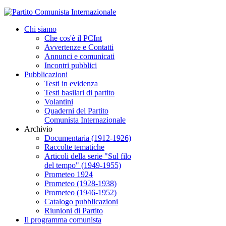
Chi siamo
Che cos'è il PCInt
Avvertenze e Contatti
Annunci e comunicati
Incontri pubblici
Pubblicazioni
Testi in evidenza
Testi basilari di partito
Volantini
Quaderni del Partito
Comunista Internazionale
Archivio
Documentaria (1912-1926)
Raccolte tematiche
Articoli della serie "Sul filo
del tempo" (1949-1955)
Prometeo 1924
Prometeo (1928-1938)
Prometeo (1946-1952)
Catalogo pubblicazioni
Riunioni di Partito
Il programma comunista