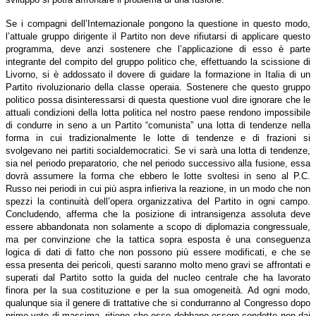
Se i compagni dell’Internazionale pongono la questione in questo modo,
l’attuale gruppo dirigente il Partito non deve rifiutarsi di applicare questo
programma, deve anzi sostenere che l’applicazione di esso è parte
integrante del compito del gruppo politico che, effettuando la scissione di
Livorno, si è addossato il dovere di guidare la formazione in Italia di un
Partito rivoluzionario della classe operaia. Sostenere che questo gruppo
politico possa disinteressarsi di questa questione vuol dire ignorare che le
attuali condizioni della lotta politica nel nostro paese rendono impossibile
di condurre in seno a un Partito “comunista” una lotta di tendenze nella
forma in cui tradizionalmente le lotte di tendenze e di frazioni si
svolgevano nei partiti socialdemocratici. Se vi sarà una lotta di tendenze,
sia nel periodo preparatorio, che nel periodo successivo alla fusione, essa
dovrà assumere la forma che ebbero le lotte svoltesi in seno al P.C.
Russo nei periodi in cui più aspra infieriva la reazione, in un modo che non
spezzi la continuità dell’opera organizzativa del Partito in ogni campo.
Concludendo, afferma che la posizione di intransigenza assoluta deve
essere abbandonata non solamente a scopo di diplomazia congressuale,
ma per convinzione che la tattica sopra esposta è una conseguenza
logica di dati di fatto che non possono più essere modificati, e che se
essa presenta dei pericoli, questi saranno molto meno gravi se affrontati e
superati dal Partito sotto la guida del nucleo centrale che ha lavorato
finora per la sua costituzione e per la sua omogeneità. Ad ogni modo,
qualunque sia il genere di trattative che si condurranno al Congresso dopo
primo voto di massima, ritiene che esse debbano essere condotte non dai