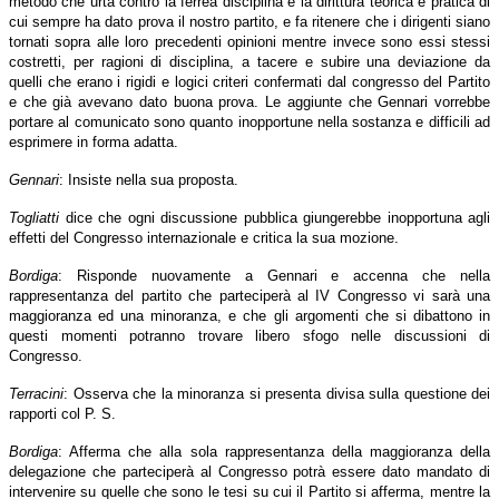
metodo che urta contro la ferrea disciplina e la dirittura teorica e pratica di
cui sempre ha dato prova il nostro partito, e fa ritenere che i dirigenti siano
tornati sopra alle loro precedenti opinioni mentre invece sono essi stessi
costretti, per ragioni di disciplina, a tacere e subire una deviazione da
quelli che erano i rigidi e logici criteri confermati dal congresso del Partito
e che già avevano dato buona prova. Le aggiunte che Gennari vorrebbe
portare al comunicato sono quanto inopportune nella sostanza e difficili ad
esprimere in forma adatta.
Gennari
: Insiste nella sua proposta.
Togliatti
dice che ogni discussione pubblica giungerebbe inopportuna agli
effetti del Congresso internazionale e critica la sua mozione.
Bordiga
: Risponde nuovamente a Gennari e accenna che nella
rappresentanza del partito che parteciperà al IV Congresso vi sarà una
maggioranza ed una minoranza, e che gli argomenti che si dibattono in
questi momenti potranno trovare libero sfogo nelle discussioni di
Congresso.
Terracini
: Osserva che la minoranza si presenta divisa sulla questione dei
rapporti col P. S.
Bordiga
: Afferma che alla sola rappresentanza della maggioranza della
delegazione che parteciperà al Congresso potrà essere dato mandato di
intervenire su quelle che sono le tesi su cui il Partito si afferma, mentre la