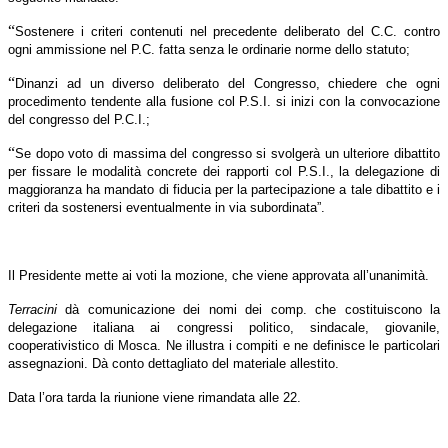
“
Sostenere i criteri contenuti nel precedente deliberato del C.C. contro
ogni ammissione nel P.C. fatta senza le ordinarie norme dello statuto;
“
Dinanzi ad un diverso deliberato del Congresso, chiedere che ogni
procedimento tendente alla fusione col P.S.I. si inizi con la convocazione
del congresso del P.C.I.;
“
Se dopo voto di massima del congresso si svolgerà un ulteriore dibattito
per fissare le modalità concrete dei rapporti col P.S.I., la delegazione di
maggioranza ha mandato di fiducia per la partecipazione a tale dibattito e i
criteri da sostenersi eventualmente in via subordinata”.
Il Presidente mette ai voti la mozione, che viene approvata all’unanimità.
Terracini
dà comunicazione dei nomi dei comp. che costituiscono la
delegazione italiana ai congressi politico, sindacale, giovanile,
cooperativistico di Mosca. Ne illustra i compiti e ne definisce le particolari
assegnazioni. Dà conto dettagliato del materiale allestito.
Data l’ora tarda la riunione viene rimandata alle 22.