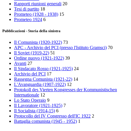
Rapporti riunioni generali
20
Tesi di partito
18
Prometeo (1928 - 1938)
15
Prometeo 1924
6
Pubblicazioni - Storia della sinistra
Il Comunista (1920-1922)
73
APC - Archivio del PCI (presso l'Istituto Gramsci)
70
Il Soviet (1919‑22)
51
Ordine nuovo (1921-1922)
39
Avanti
27
Il Sindacato Rosso (1921-1925)
24
Archivio del PCI
17
Rassegna Comunista (1921‑22)
14
L'Avanguardia (1907-1922)
12
Protokoll des Vierten Kongresses der Kommunistischen
Internationale
12
Lo Stato Operaio
9
Il Lavoratore (1921-1925)
7
Il Socialista (1914‑15)
6
Protocollo del IV Congresso dell'IC 1922
2
Battaglia comunista (1945 - 1952)
1