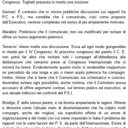
Congresso. Togliatti presenta in merito una mozione.
Gennari
: È contrario che si inizino pubbliche discussioni sui rapporti fra
P.C. e P.S., ma vorrebbe che il comunicato, così come proposto
dall’Esecutivo, venisse completato nel senso di più ampiamente motivato.
Marabini
: Preferisce che il comunicato non sia modificato per evitare di
offrire un nuovo argomento polemico.
Terracini
: ritiene inutile una discussione. Essa ad ogni modo giungerebbe
in ritardo per il IV Congresso. Al prossimo congresso del partito il C. E.
non potrà far altro che invitare tutti i compagni all’obbedienza alle
deliberazioni che verranno prese al Congresso Internazionale che si
inizierà fra breve. Evidentemente questo invito si renderebbe inopportuno
se preceduto da una lunga e più o meno aspra polemica fra compagni.
Inoltre, ritiene che è bene che il Comunicato sia schematico e conciso,
dovendosi evitare ogni possibilità, anche minima, che il Comintern possa
accusarci di offrire argomenti contrari, sul terreno pratico ed esecutivo, al
suo attuale indirizzo nei confronti del P.S.I.
Bordiga
: È dello stesso parere, e ne illustra ampiamente le ragioni. Ritiene
e dimostra come l’attuale stato di disorientamento che ha colpito molti
compagni, anche dei migliori, sia soprattutto effetto di un errore di
organizzazione e del modo con cui viene impostato in Italia il problema dei
rapporti con le varie fazioni del P. S. da parte dell’Internazionale. Errore di