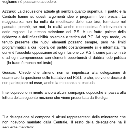
vogliamo né possiamo accedere.
Azzario
: La discussione attuale gli sembra quanto superflua. Il partito e la
Centrale hanno su questi argomenti idee e programmi ben precisi. La
maggioranza non ha nulla da modificare delle sue tesi, formulate nel
passato, perché, se mai, la realtà anche recentissima è intervenuta a
darle ragione. La stessa scissione del P.S. è un frutto palese della
rigidezza e dell’inflessibilità polemica e tattica del P.C. Ad ogni modo, va
tenuto presente che nuovi elementi possano sempre, però nei limiti
programmatici a cui l’opera del partito costantemente si è informata, fra
cui vi è l’assoluta opposizione ad ogni fusione col P.S.I. come partito in sé
e ad ogni compromesso con elementi opportunisti di dubbia fede politica
... [la frase è monca nel testo].
Gennari
. Chiede che almeno non si impedisca alla delegazione di
esaminare la questione delle trattative col P.S.I. e che, se viene deciso di
non partecipare ad esse, anche la minoranza si escluda.
Interloquiscono in merito ancora alcuni compagni, dopodiché si passa alla
lettura della seguente mozione che viene presentata da Bordiga:
“
La delegazione si compone di alcuni rappresentanti della minoranza che
non ricevono mandato dalla Centrale. Il resto della delegazione ha il
seguente mandato: