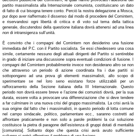
partito massimalista alla Internazionale comunista, costituiscano un dato
di fatto di cui bisogna tenere conto. Perciò la nostra delegazione a Mosca,
pur dopo aver riaffermato il dissenso dal modo di procedere del Comintern,
e riservandosi ogni libertà di critica e di voto sul tema della tattica
generale, discutendosi della questione italiana dovrà attenersi ad una linea
non
di intransigenza sull’unità.
È convinto che i compagni del Comintern non desiderino una fusione
immediata del P.C. con il Partito socialista. Se essi chiedessero una cosa
simile, certamente nessuno degli attuali dirigenti del Partito si sentirebbe
in grado di iniziare una discussione sopra eventuali condizioni di fusione. I
compagni del Comintern probabilmente invece non desiderano altro se non
che attraverso un periodo di azione coordinata fra i due partiti si
sottopongano ad una prova gli elementi massimalisti, allo scopo di
sperimentare se nel loro seno esistano forze utilizzabili per un
rafforzamento della Sezione italiana della III Internazionale. Questo
periodo non dovrà essere breve e l’azione dei comunisti dovrà, per la sua
durata, essere volta a provocare una differenziazione che si deve tendere
a far culminare in una nuova crisi del gruppo massimalista. La crisi avrà la
sua origine dal fatto che i massimalisti, in questo periodo di lotta comune
nel campo sindacale, politico, parlamentare ecc., saranno costretti ad
affrontare praticamente e non solo a parole problemi la cui soluzione
costituisce la pietra di paragone dell’esistenza di gruppi dotati di mentalità
[comunista]. Soltanto dopo che questa crisi avrà avuto sufficiente
sviluppo si potrà affrontare il problema di una fusione.