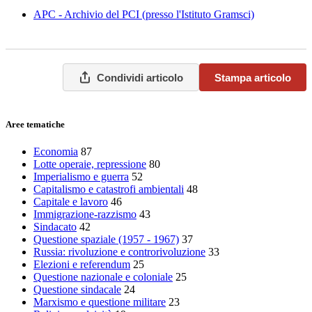
APC - Archivio del PCI (presso l'Istituto Gramsci)
Condividi articolo
Stampa articolo
Aree tematiche
Economia
87
Lotte operaie, repressione
80
Imperialismo e guerra
52
Capitalismo e catastrofi ambientali
48
Capitale e lavoro
46
Immigrazione-razzismo
43
Sindacato
42
Questione spaziale (1957 - 1967)
37
Russia: rivoluzione e controrivoluzione
33
Elezioni e referendum
25
Questione nazionale e coloniale
25
Questione sindacale
24
Marxismo e questione militare
23