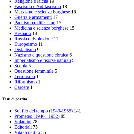
Religione e laicità
19
Fascismo e Antifascismo
18
Marxismo e scienza borghese
18
Guerra e armamenti
17
Pacifismo e difesismo
15
Medicina e scienza borghese
15
Bestiario
14
Russia e rivoluzione
11
Europeismo
11
Disfattismo
9
Nazismo e questione ebraica
6
Imperialismo e risorse naturali
5
Scuola
5
Questione femminile
5
Terrorismo
1
Riformismo
1
Carcere
1
Testi di partito
Sul filo del tempo (1949-1955)
141
Prometeo (1946 - 1952)
85
Volantini
78
Editoriali
75
Vita di partito
55