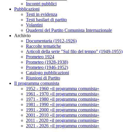
Incontri pubblici
Pubblicazioni
Testi in evidenza
Testi basilari di partito
Volantini
Quaderni del Partito Comunista Internazionale
Archivio
Documentaria (1912-1926)
Raccolte tematiche
Articoli della serie "Sul filo del tempo" (1949-1955)
Prometeo 1924
Prometeo (1928-1938)
Prometeo (1946-1952)
Catalogo pubblicazioni
Riunioni di Partito
Il programma comunista
1952 - 1960 «il programma comunista»
1961 - 1970 «il programma comunista»
1971 - 1980 «il programma comunista»
1981 - 1990 «il programma comunista»
1991 - 2000 «il programma comunista»
2001 - 2010 «il programma comunista»
2011 - 2020 «il programma comunista»
2021 - 2026 «il programma comunista»