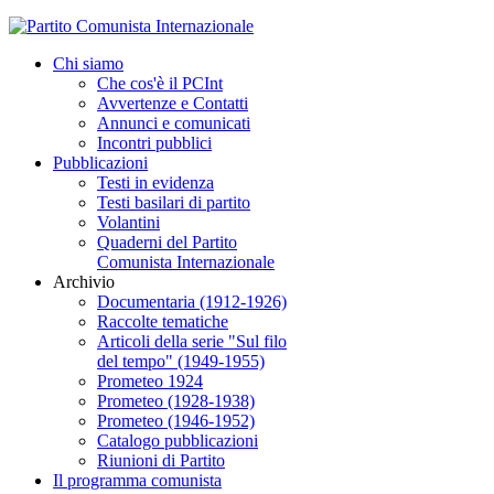
Chi siamo
Che cos'è il PCInt
Avvertenze e Contatti
Annunci e comunicati
Incontri pubblici
Pubblicazioni
Testi in evidenza
Testi basilari di partito
Volantini
Quaderni del Partito
Comunista Internazionale
Archivio
Documentaria (1912-1926)
Raccolte tematiche
Articoli della serie "Sul filo
del tempo" (1949-1955)
Prometeo 1924
Prometeo (1928-1938)
Prometeo (1946-1952)
Catalogo pubblicazioni
Riunioni di Partito
Il programma comunista