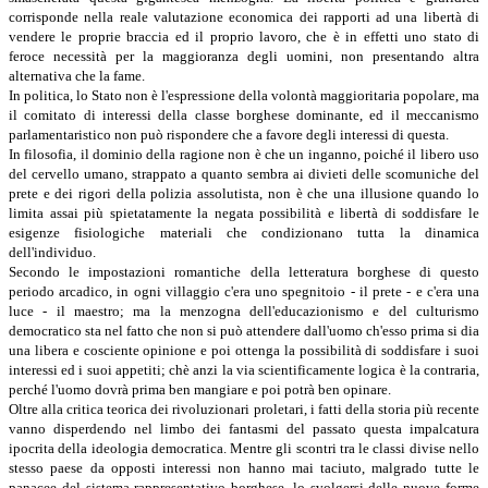
corrisponde nella reale valutazione economica dei rapporti ad una libertà di
vendere le proprie braccia ed il proprio lavoro, che è in effetti uno stato di
feroce necessità per la maggioranza degli uomini, non presentando altra
alternativa che la fame.
In politica, lo Stato non è l'espressione della volontà maggioritaria popolare, ma
il comitato di interessi della classe borghese dominante, ed il meccanismo
parlamentaristico non può rispondere che a favore degli interessi di questa.
In filosofia, il dominio della ragione non è che un inganno, poiché il libero uso
del cervello umano, strappato a quanto sembra ai divieti delle scomuniche del
prete e dei rigori della polizia assolutista, non è che una illusione quando lo
limita assai più spietatamente la negata possibilità e libertà di soddisfare le
esigenze fisiologiche materiali che condizionano tutta la dinamica
dell'individuo.
Secondo le impostazioni romantiche della letteratura borghese di questo
periodo arcadico, in ogni villaggio c'era uno spegnitoio - il prete - e c'era una
luce - il maestro; ma la menzogna dell'educazionismo e del culturismo
democratico sta nel fatto che non si può attendere dall'uomo ch'esso prima si dia
una libera e cosciente opinione e poi ottenga la possibilità di soddisfare i suoi
interessi ed i suoi appetiti; chè anzi la via scientificamente logica è la contraria,
perché l'uomo dovrà prima ben mangiare e poi potrà ben opinare.
Oltre alla critica teorica dei rivoluzionari proletari, i fatti della storia più recente
vanno disperdendo nel limbo dei fantasmi del passato questa impalcatura
ipocrita della ideologia democratica. Mentre gli scontri tra le classi divise nello
stesso paese da opposti interessi non hanno mai taciuto, malgrado tutte le
panacee del sistema rappresentativo borghese, lo svolgersi delle nuove forme