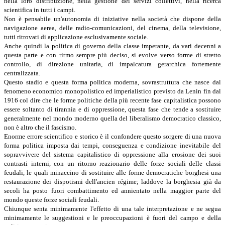
nella loro distribuzione, nella gestione dei servizi collettivi, nella ricerca
scientifica in tutti i campi.
Non è pensabile un'autonomia di iniziative nella società che dispone della
navigazione aerea, delle radio-comunicazioni, del cinema, della televisione,
tutti ritrovati di applicazione esclusivamente sociale.
Anche quindi la politica di governo della classe imperante, da vari decenni a
questa parte e con ritmo sempre più deciso, si evolve verso forme di stretto
controllo, di direzione unitaria, di impalcatura gerarchica fortemente
centralizzata.
Questo stadio e questa forma politica moderna, sovrastruttura che nasce dal
fenomeno economico monopolistico ed imperialistico previsto da Lenin fin dal
1916 col dire che le forme politiche della più recente fase capitalistica possono
essere soltanto di tirannia e di oppressione, questa fase che tende a sostituire
generalmente nel mondo moderno quella del liberalismo democratico classico,
non è altro che il fascismo.
Enorme errore scientifico e storico è il confondere questo sorgere di una nuova
forma politica imposta dai tempi, conseguenza e condizione inevitabile del
sopravvivere del sistema capitalistico di oppressione alla erosione dei suoi
contrasti interni, con un ritorno reazionario delle forze sociali delle classi
feudali, le quali minaccino di sostituire alle forme democratiche borghesi una
restaurazione dei dispotismi dell'ancien régime; laddove la borghesia già da
secoli ha posto fuori combattimento ed annientato nella maggior parte del
mondo queste forze sociali feudali.
Chiunque senta minimamente l'effetto di una tale interpretazione e ne segua
minimamente le suggestioni e le preoccupazioni è fuori del campo e della