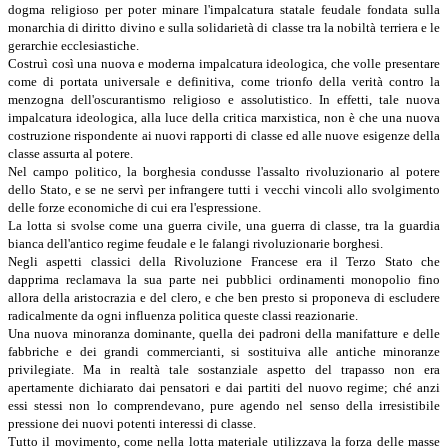
dogma religioso per poter minare l'impalcatura statale feudale fondata sulla
monarchia di diritto divino e sulla solidarietà di classe tra la nobiltà terriera e le
gerarchie ecclesiastiche.
Costruì così una nuova e moderna impalcatura ideologica, che volle presentare
come di portata universale e definitiva, come trionfo della verità contro la
menzogna dell'oscurantismo religioso e assolutistico. In effetti, tale nuova
impalcatura ideologica, alla luce della critica marxistica, non è che una nuova
costruzione rispondente ai nuovi rapporti di classe ed alle nuove esigenze della
classe assurta al potere.
Nel campo politico, la borghesia condusse l'assalto rivoluzionario al potere
dello Stato, e se ne servì per infrangere tutti i vecchi vincoli allo svolgimento
delle forze economiche di cui era l'espressione.
La lotta si svolse come una guerra civile, una guerra di classe, tra la guardia
bianca dell'antico regime feudale e le falangi rivoluzionarie borghesi.
Negli aspetti classici della Rivoluzione Francese era il Terzo Stato che
dapprima reclamava la sua parte nei pubblici ordinamenti monopolio fino
allora della aristocrazia e del clero, e che ben presto si proponeva di escludere
radicalmente da ogni influenza politica queste classi reazionarie.
Una nuova minoranza dominante, quella dei padroni della manifatture e delle
fabbriche e dei grandi commercianti, si sostituiva alle antiche minoranze
privilegiate. Ma in realtà tale sostanziale aspetto del trapasso non era
apertamente dichiarato dai pensatori e dai partiti del nuovo regime; ché anzi
essi stessi non lo comprendevano, pure agendo nel senso della irresistibile
pressione dei nuovi potenti interessi di classe.
Tutto il movimento, come nella lotta materiale utilizzava la forza delle masse