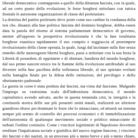
liberale democratico contrapposto a quello della dittatura fascista, con la quale,
ad un certo punto della evoluzione, le forze borghesi stritolano con tattica
frontale le autonome organizzazioni di classe del proletariato.
La dottrina del partito proletario deve porre come suo cardine la condanna della
tesi che, dinanzi alla fase politica fascista del dominio borghese, debba essere
data la parola del ritorno al sistema parlamentare democratico di governo,
mentre all'opposto la prospettiva rivoluzionaria è che la fase totalitaria
borghese esaurisca rapidamente il suo compito e soggiaccia al prorompere
rivoluzionario della classe operaia, la quale, lungi dal lacrimare sulla fine senza
rimedio delle menzognere libertà borghesi, passi a stritolare con la sua forza la
Libertà di possedere, di opprimere e di sfruttare, bandiera del mondo borghese,
dal suo primo nascere eroico tra le fiamme della rivoluzione antifeudale al suo
divenire nella fase pacifista della tolleranza liberale, al suo spietato svelarsi
nella battaglia finale per la difesa delle istituzioni, del privilegio e dello
sfruttamento padronale.
La guerra in corso è stata perduta dai fascisti, ma vinta dal fascismo. Malgrado
l'impiego su vastissima scala dell'imbonitura democratica, il mondo
capitalistico avendo salvato, anche in questa tremenda crisi, la integrità e la
continuità storica delle sue più possenti unità statali, realizzerà un ulteriore
grandioso sforzo per dominare le forze che lo minacciano, ed attuerà un sistema
sempre più serrato di controllo dei processi economici e di immobilizzazione
dell'autonomia di qualunque movimento sociale e politico minacciante di
turbare l'ordine costituito. Come i vincitori legittimisti di Napoleone dovettero
ereditare l'impalcatura sociale e giuridica del nuovo regime francese, i vincitori
dei fascisti e dei nazisti, in un processo più o meno breve e più o meno chiaro,