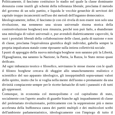
Politicamente, il fascismo costituisce lo stadio nel quale la classe dominante
denunzia come inutili gli schemi della tolleranza liberale, proclama il metodo
del governo di un solo partito, e liquida le vecchie gerarchie di servitori del
capitale troppo incancreniti nell'uso dei metodi dell'inganno democratico.
Ideologicamente, infine, il fascismo (e con ciò rivela di non essere non solo una
rivoluzione, ma nemmeno una sicura universale risorsa storica della
controrivoluzione borghese) non rinunzia, perché non può farlo, a sbandierare
una mitologia di valori universali e, pur avendoli dialetticamente capovolti, fa
suoi i postulati liberali della collaborazione delle classi, parla di nazione e non
di classe, proclama l'equivalenza giuridica degli individui, gabella sempre la
propria impalcatura statale come riposante sulla intiera collettività sociale.
I punti di appoggio della nuova mitologia borghese non saranno più la Libertà,
l'Eguaglianza, ma saranno la Nazione, la Patria, la Razza, lo Stato stesso quasi
deificato.
Ad ogni imbarazzo teorico e filosofico, serviranno le stesse risorse con le quali
il filisteo borghese cercava di sfuggire allo smascheramento realistico e
scientifico del suo apparato ideologico, gli insopprimibili sopra-umani valori
dello spirito, insito che lo si voglia nella mente dell'uomo o promanante da una
divinità compiacente sempre per le ricette farisaiche di tutti i parassiti e di tutti
gli oppressori.
Comunque, in economia col monopolismo e col capitalismo di stato,
socialmente con l'aperto assalto di guardie bianche agli inquadramenti di classe
del proletariato rivoluzionario, politicamente con la soppressione più o meno
accelerata della buffonesca canea dei partiti multipli e dei multicolori scribi
dell'ambiente parlamentaristico, ideologicamente con l'impiego di tutto il