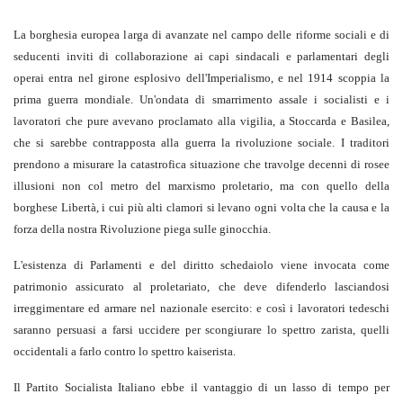
La borghesia europea larga di avanzate nel campo delle riforme sociali e di
seducenti inviti di collaborazione ai capi sindacali e parlamentari degli
operai entra nel girone esplosivo dell'Imperialismo, e nel 1914 scoppia la
prima guerra mondiale. Un'ondata di smarrimento assale i socialisti e i
lavoratori che pure avevano proclamato alla vigilia, a Stoccarda e Basilea,
che si sarebbe contrapposta alla guerra la rivoluzione sociale. I traditori
prendono a misurare la catastrofica situazione che travolge decenni di rosee
illusioni non col metro del marxismo proletario, ma con quello della
borghese Libertà, i cui più alti clamori si levano ogni volta che la causa e la
forza della nostra Rivoluzione piega sulle ginocchia.
L'esistenza di Parlamenti e del diritto schedaiolo viene invocata come
patrimonio assicurato al proletariato, che deve difenderlo lasciandosi
irreggimentare ed armare nel nazionale esercito: e così i lavoratori tedeschi
saranno persuasi a farsi uccidere per scongiurare lo spettro zarista, quelli
occidentali a farlo contro lo spettro kaiserista.
Il Partito Socialista Italiano ebbe il vantaggio di un lasso di tempo per