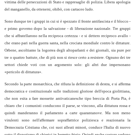
vittima delle persecuzioni di Stato e rappresaglie di polizia. Libera apologia
del manganello, da ottenersi, ohibò, con cartaceo ludo.
Sono dunque tre i gruppi in cui si è spezzato il fronte antifascista e il blocco -
e primo governo dopo la salvazione - di liberazione nazionale. Tre gruppi
che si affratellarono nella reciproca certezza - e si dettero reciproco avallo -
che erano pari nella guerra santa, nella crociata mondiale contro le dittature.
Orbene, ascoltiamo la logorrea degli altoparlanti e dei giornali, sia pure per
tre o quattro battute, che di più non si riesce certo a resistere. Ognuno dei tre
settori chiede voti con un argomento solo: gli altri due impersonano
«pericolo di dittatura».
Secondo la parte monarchica, che rifiuta la definizione di destra, e si afferma
democratica e costituzionale sulle tradizioni gloriose dell'epoca giolittiana,
che non esita a fare mossette antivaticanesche tipo breccia di Porta Pia, è
chiaro che i comunisti conducono il paese, se vincono, alla dittatura rossa e
quindi manderanno il parlamento a carte quarantanove. Ma non meno
virulenti sono nell'affermare sopraffattrice poliziesca e reazionaria la
Democrazia Cristiana che, coi suoi alleati minori, conduce l'Italia di nuovo
sotto il dispotismo di chierici in berretto frigio. Quindi anche costoro vedono