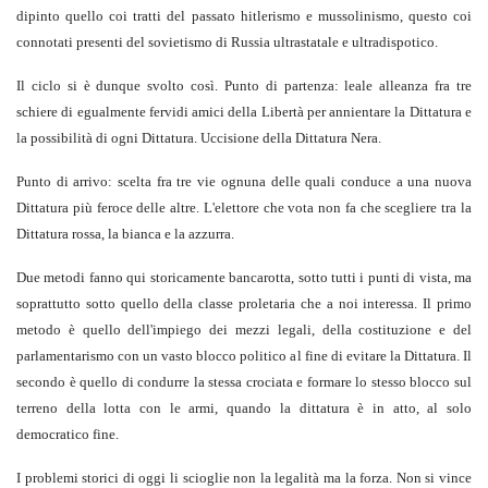
dipinto quello coi tratti del passato hitlerismo e mussolinismo, questo coi
connotati presenti del sovietismo di Russia ultrastatale e ultradispotico.
Il ciclo si è dunque svolto così. Punto di partenza: leale alleanza fra tre
schiere di egualmente fervidi amici della Libertà per annientare la Dittatura e
la possibilità di ogni Dittatura. Uccisione della Dittatura Nera.
Punto di arrivo: scelta fra tre vie ognuna delle quali conduce a una nuova
Dittatura più feroce delle altre. L'elettore che vota non fa che scegliere tra la
Dittatura rossa, la bianca e la azzurra.
Due metodi fanno qui storicamente bancarotta, sotto tutti i punti di vista, ma
soprattutto sotto quello della classe proletaria che a noi interessa. Il primo
metodo è quello dell'impiego dei mezzi legali, della costituzione e del
parlamentarismo con un vasto blocco politico al fine di evitare la Dittatura. Il
secondo è quello di condurre la stessa crociata e formare lo stesso blocco sul
terreno della lotta con le armi, quando la dittatura è in atto, al solo
democratico fine.
I problemi storici di oggi li scioglie non la legalità ma la forza. Non si vince