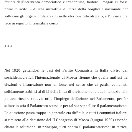
fautori dell'intervento democratico e irredentista, fautore - magari ci fosse
prima riuscito! - di una iniziativa di forza della borghesia nazionale per
soffocare gli organi proletari - fu nelle elezioni ridicolizzato, e l'ubriacatura
fece in seguito l'irresistibile corso.
* * *
Nel 1920 gettandosi le basi del Partito Comunista in Italia diviso dai
socialdemocratici, l'Internazionale di Mosca ritenne che quella antitesi tra
elezioni e insurrezione non vi fosse, nel senso che ai partiti comunisti
solidamente stabiliti al di là della linea di divisione tra le due Internazionali,
potesse riuscire tuttavia utile l'impiego dell'azione nel Parlamento, per far
saltare in aria il Parlamento stesso, e per tal via seppellire il parlamentarismo.
La questione posta troppo in generale era difficile, e tutti i comunisti italiani
si rimisero alla decisione del II Congresso di Mosca (giugno 1920) essendo
chiara la soluzione: in principio, tutti contro il parlamentarismo; in tattica,