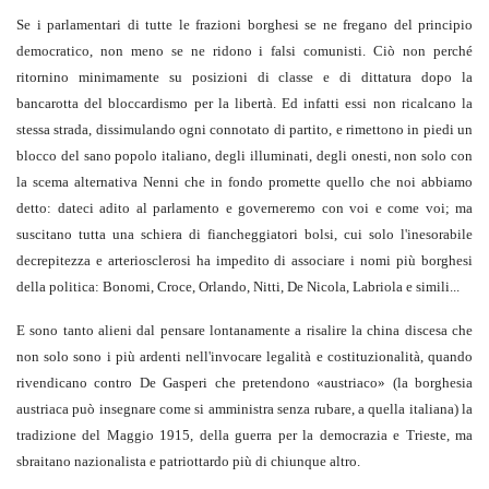
Se i parlamentari di tutte le frazioni borghesi se ne fregano del principio
democratico, non meno se ne ridono i falsi comunisti. Ciò non perché
ritornino minimamente su posizioni di classe e di dittatura dopo la
bancarotta del bloccardismo per la libertà. Ed infatti essi non ricalcano la
stessa strada, dissimulando ogni connotato di partito, e rimettono in piedi un
blocco del sano popolo italiano, degli illuminati, degli onesti, non solo con
la scema alternativa Nenni che in fondo promette quello che noi abbiamo
detto: dateci adito al parlamento e governeremo con voi e come voi; ma
suscitano tutta una schiera di fiancheggiatori bolsi, cui solo l'inesorabile
decrepitezza e arteriosclerosi ha impedito di associare i nomi più borghesi
della politica: Bonomi, Croce, Orlando, Nitti, De Nicola, Labriola e simili...
E sono tanto alieni dal pensare lontanamente a risalire la china discesa che
non solo sono i più ardenti nell'invocare legalità e costituzionalità, quando
rivendicano contro De Gasperi che pretendono «austriaco» (la borghesia
austriaca può insegnare come si amministra senza rubare, a quella italiana) la
tradizione del Maggio 1915, della guerra per la democrazia e Trieste, ma
sbraitano nazionalista e patriottardo più di chiunque altro.