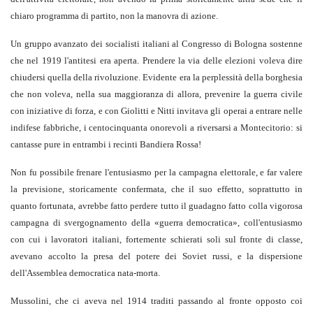
chiaro programma di partito, non la manovra di azione.
Un gruppo avanzato dei socialisti italiani al Congresso di Bologna sostenne
che nel 1919 l'antitesi era aperta. Prendere la via delle elezioni voleva dire
chiudersi quella della rivoluzione. Evidente era la perplessità della borghesia
che non voleva, nella sua maggioranza di allora, prevenire la guerra civile
con iniziative di forza, e con Giolitti e Nitti invitava gli operai a entrare nelle
indifese fabbriche, i centocinquanta onorevoli a riversarsi a Montecitorio: si
cantasse pure in entrambi i recinti Bandiera Rossa!
Non fu possibile frenare l'entusiasmo per la campagna elettorale, e far valere
la previsione, storicamente confermata, che il suo effetto, soprattutto in
quanto fortunata, avrebbe fatto perdere tutto il guadagno fatto colla vigorosa
campagna di svergognamento della «guerra democratica», coll'entusiasmo
con cui i lavoratori italiani, fortemente schierati soli sul fronte di classe,
avevano accolto la presa del potere dei Soviet russi, e la dispersione
dell'Assemblea democratica nata-morta.
Mussolini, che ci aveva nel 1914 traditi passando al fronte opposto coi