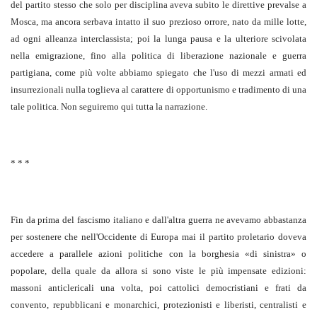
del partito stesso che solo per disciplina aveva subito le direttive prevalse a
Mosca, ma ancora serbava intatto il suo prezioso orrore, nato da mille lotte,
ad ogni alleanza interclassista; poi la lunga pausa e la ulteriore scivolata
nella emigrazione, fino alla politica di liberazione nazionale e guerra
partigiana, come più volte abbiamo spiegato che l'uso di mezzi armati ed
insurrezionali nulla toglieva al carattere di opportunismo e tradimento di una
tale politica. Non seguiremo qui tutta la narrazione.
* * *
Fin da prima del fascismo italiano e dall'altra guerra ne avevamo abbastanza
per sostenere che nell'Occidente di Europa mai il partito proletario doveva
accedere a parallele azioni politiche con la borghesia «di sinistra» o
popolare, della quale da allora si sono viste le più impensate edizioni:
massoni anticlericali una volta, poi cattolici democristiani e frati da
convento, repubblicani e monarchici, protezionisti e liberisti, centralisti e