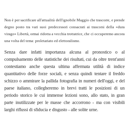
Non è per sacrificare all'attualità dell'ignobile Maggio che trascorre, e prende
degno posto tra vari suoi predecessori consacrati ai trascorsi della «dura
virago» Libertà, ormai ridotta a vecchia trottatrice, che ci occuperemo ancora
una volta del tema: proletariato ed elettoralismo.
Senza dare infatti importanza alcuna al pronostico o al
compulsamento delle statistiche dei risultati, cui da oltre trent'anni
contestiamo anche questa ultima affermata utilità di indice
quantitativo delle forze sociali, e senza quindi tentare il freddo
schizzo o ammirare la pallida fotografia in numeri dell'oggi, e del
paese italiano, collegheremo in brevi tratti le posizioni di un
periodo storico le cui immense lezioni sono, allo stato, in gran
parte inutilizzate per le masse che accorrono - ma con visibili
larghi riflussi di sfiducia e disgusto - alle solite urne.