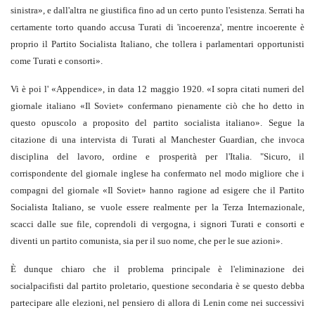
sinistra», e dall'altra ne giustifica fino ad un certo punto l'esistenza. Serrati ha
certamente torto quando accusa Turati di 'incoerenza', mentre incoerente è
proprio il Partito Socialista Italiano, che tollera i parlamentari opportunisti
come Turati e consorti».
Vi è poi l' «Appendice», in data 12 maggio 1920. «I sopra citati numeri del
giornale italiano «Il Soviet» confermano pienamente ciò che ho detto in
questo opuscolo a proposito del partito socialista italiano». Segue la
citazione di una intervista di Turati al Manchester Guardian, che invoca
disciplina del lavoro, ordine e prosperità per l'Italia. "Sicuro, il
corrispondente del giornale inglese ha confermato nel modo migliore che i
compagni del giornale «Il Soviet» hanno ragione ad esigere che il Partito
Socialista Italiano, se vuole essere realmente per la Terza Internazionale,
scacci dalle sue file, coprendoli di vergogna, i signori Turati e consorti e
diventi un partito comunista, sia per il suo nome, che per le sue azioni».
È dunque chiaro che il problema principale è l'eliminazione dei
socialpacifisti dal partito proletario, questione secondaria è se questo debba
partecipare alle elezioni, nel pensiero di allora di Lenin come nei successivi