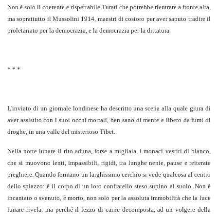
Non è solo il coerente e rispettabile Turati che potrebbe rientrare a fronte alta,
ma soprattutto il Mussolini 1914, maestri di costoro per aver saputo tradire il
proletariato per la democrazia, e la democrazia per la dittatura.
* * *
L'inviato di un giornale londinese ha descritto una scena alla quale giura di
aver assistito con i suoi occhi mortali, ben sano di mente e libero da fumi di
droghe, in una valle del misterioso Tibet.
Nella notte lunare il rito aduna, forse a migliaia, i monaci vestiti di bianco,
che si muovono lenti, impassibili, rigidi, tra lunghe nenie, pause e reiterate
preghiere. Quando formano un larghissimo cerchio si vede qualcosa al centro
dello spiazzo: è il corpo di un loro confratello steso supino al suolo. Non è
incantato o svenuto, è morto, non solo per la assoluta immobilità che la luce
lunare rivela, ma perché il lezzo di carne decomposta, ad un volgere della