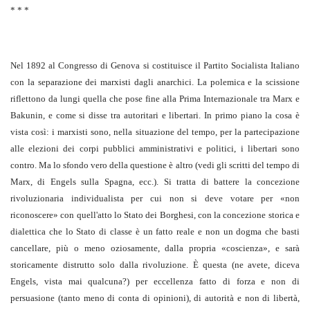
* * *
Nel 1892 al Congresso di Genova si costituisce il Partito Socialista Italiano
con la separazione dei marxisti dagli anarchici. La polemica e la scissione
riflettono da lungi quella che pose fine alla Prima Internazionale tra Marx e
Bakunin, e come si disse tra autoritari e libertari. In primo piano la cosa è
vista così: i marxisti sono, nella situazione del tempo, per la partecipazione
alle elezioni dei corpi pubblici amministrativi e politici, i libertari sono
contro. Ma lo sfondo vero della questione è altro (vedi gli scritti del tempo di
Marx, di Engels sulla Spagna, ecc.). Si tratta di battere la concezione
rivoluzionaria individualista per cui non si deve votare per «non
riconoscere» con quell'atto lo Stato dei Borghesi, con la concezione storica e
dialettica che lo Stato di classe è un fatto reale e non un dogma che basti
cancellare, più o meno oziosamente, dalla propria «coscienza», e sarà
storicamente distrutto solo dalla rivoluzione. È questa (ne avete, diceva
Engels, vista mai qualcuna?) per eccellenza fatto di forza e non di
persuasione (tanto meno di conta di opinioni), di autorità e non di libertà,