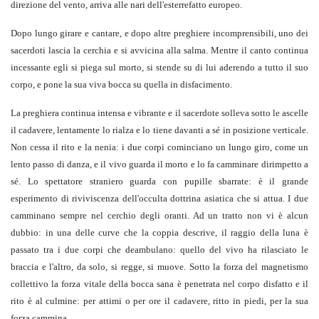
direzione del vento, arriva alle nari dell'esterrefatto europeo.
Dopo lungo girare e cantare, e dopo altre preghiere incomprensibili, uno dei
sacerdoti lascia la cerchia e si avvicina alla salma. Mentre il canto continua
incessante egli si piega sul morto, si stende su di lui aderendo a tutto il suo
corpo, e pone la sua viva bocca su quella in disfacimento.
La preghiera continua intensa e vibrante e il sacerdote solleva sotto le ascelle
il cadavere, lentamente lo rialza e lo tiene davanti a sé in posizione verticale.
Non cessa il rito e la nenia: i due corpi cominciano un lungo giro, come un
lento passo di danza, e il vivo guarda il morto e lo fa camminare dirimpetto a
sé. Lo spettatore straniero guarda con pupille sbarrate: è il grande
esperimento di riviviscenza dell'occulta dottrina asiatica che si attua. I due
camminano sempre nel cerchio degli oranti. Ad un tratto non vi è alcun
dubbio: in una delle curve che la coppia descrive, il raggio della luna è
passato tra i due corpi che deambulano: quello del vivo ha rilasciato le
braccia e l'altro, da solo, si regge, si muove. Sotto la forza del magnetismo
collettivo la forza vitale della bocca sana è penetrata nel corpo disfatto e il
rito è al culmine: per attimi o per ore il cadavere, ritto in piedi, per la sua
forza cammina.