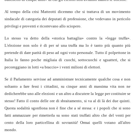
Al tempo della crisi Matteotti dicemmo che si trattava di un movimento
sindacale di categoria dei deputati di professione, che vedevano in pericolo
privilegi e proventi e ricorrevano allo sciopero.
Lo stesso va detto della «storica battaglia» contro la «legge truffa».
L'elezione non solo è di per sé una truffa ma lo è tanto più quanto più
pretende di dare parità di peso ad ogni voto personale. Tutto il polpettone in
Italia lo fanno poche migliaia di cuochi, sottocuochi e sguatteri, che si
pecoreggiano in lotti «a braccio» i venti milioni di elettori.
Se il Parlamento servisse ad amministrare tecnicamente qualche cosa e non
soltanto a fare fessi i cittadini, su cinque anni di massima vita non ne
dedicherebbe uno alle elezioni e un altro a discutere la legge per costituire se
stesso! Fatto il conto delle ore di sbraitamento, si va al di là dei due quinti.
Questa sodalità sgonfiona non è fine che a sé stessa: e i popoli che si sono
fatti ammazzare per rimetterla su sono stati truffati altro che del venti per
cento della loro particellina di sovranità! Ormai quelli votano all'altro
mondo.