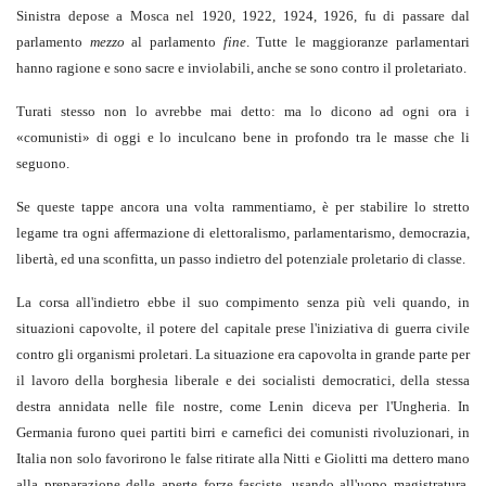
Sinistra depose a Mosca nel 1920, 1922, 1924, 1926, fu di passare dal
parlamento
mezzo
al parlamento
fine
. Tutte le maggioranze parlamentari
hanno ragione e sono sacre e inviolabili, anche se sono contro il proletariato.
Turati stesso non lo avrebbe mai detto: ma lo dicono ad ogni ora i
«comunisti» di oggi e lo inculcano bene in profondo tra le masse che li
seguono.
Se queste tappe ancora una volta rammentiamo, è per stabilire lo stretto
legame tra ogni affermazione di elettoralismo, parlamentarismo, democrazia,
libertà, ed una sconfitta, un passo indietro del potenziale proletario di classe.
La corsa all'indietro ebbe il suo compimento senza più veli quando, in
situazioni capovolte, il potere del capitale prese l'iniziativa di guerra civile
contro gli organismi proletari. La situazione era capovolta in grande parte per
il lavoro della borghesia liberale e dei socialisti democratici, della stessa
destra annidata nelle file nostre, come Lenin diceva per l'Ungheria. In
Germania furono quei partiti birri e carnefici dei comunisti rivoluzionari, in
Italia non solo favorirono le false ritirate alla Nitti e Giolitti ma dettero mano
alla preparazione delle aperte forze fasciste, usando all'uopo magistratura,