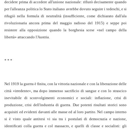
decidere prima di accedere all'unione nazionale: rifiutò decisamente quando
per l'alleanza politica lo Stato italiano avrebbe dovuto seguire i tedeschi, e si
rifugiò nella formula di neutralità (insufficiente, come dichiarato dall'ala
rivoluzionaria ancora prima del maggio radioso del 1915) e seppe poi
resistere alla opposizione quando la borghesia scese «nel campo della
libertà» attaccando l'Austria.
* * *
Nel 1919 la guerra è finita, con la vittoria nazionale e con la liberazione delle
città «irredente», ma dopo immenso sacrificio di sangue e con lo strascico
inevitabile di sconvolgimenti economici e sociali: inflazione, crisi di
produzione, crisi dell'industria di guerra. Due potenti risultati storici sono
acquisiti ed evidenti davanti alle masse ed al loro partito. Nel campo interno
si è visto quale antitesi vi sia tra i postulati di democrazia e nazione,
identificati colla guerra e col massacro, e quelli di classe e socialisti: gli