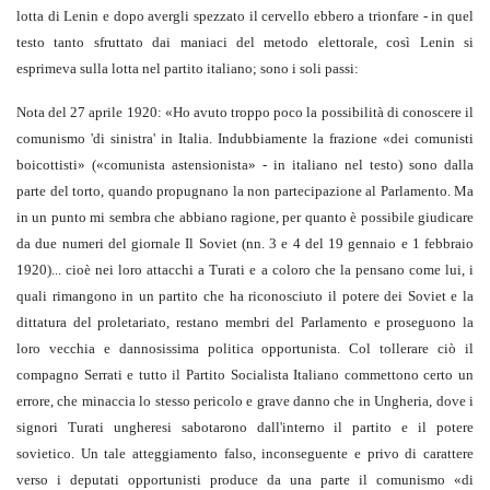
lotta di Lenin e dopo avergli spezzato il cervello ebbero a trionfare - in quel
testo tanto sfruttato dai maniaci del metodo elettorale, così Lenin si
esprimeva sulla lotta nel partito italiano; sono i soli passi:
Nota del 27 aprile 1920: «Ho avuto troppo poco la possibilità di conoscere il
comunismo 'di sinistra' in Italia. Indubbiamente la frazione «dei comunisti
boicottisti» («comunista astensionista» - in italiano nel testo) sono dalla
parte del torto, quando propugnano la non partecipazione al Parlamento. Ma
in un punto mi sembra che abbiano ragione, per quanto è possibile giudicare
da due numeri del giornale Il Soviet (nn. 3 e 4 del 19 gennaio e 1 febbraio
1920)... cioè nei loro attacchi a Turati e a coloro che la pensano come lui, i
quali rimangono in un partito che ha riconosciuto il potere dei Soviet e la
dittatura del proletariato, restano membri del Parlamento e proseguono la
loro vecchia e dannosissima politica opportunista. Col tollerare ciò il
compagno Serrati e tutto il Partito Socialista Italiano commettono certo un
errore, che minaccia lo stesso pericolo e grave danno che in Ungheria, dove i
signori Turati ungheresi sabotarono dall'interno il partito e il potere
sovietico. Un tale atteggiamento falso, inconseguente e privo di carattere
verso i deputati opportunisti produce da una parte il comunismo «di