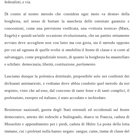
federalisti, e via.
Di contro al nostro metodo che considera ogni moto «a destra» della
borghesia, nel senso di buttare la maschera delle ostentate garanzie e
concessioni, come una previsione verificata, una «vittoria teorica» (Marx,
Engels) e quindi un'utile occasione rivoluzionaria, che un partito rettamente
avviato deve accogliere non con lutto ma con gioia, sta il metodo opposto
per cui ad ognuna di quelle svolte si smobilita il fronte di classe e si corre al
salvataggio, come pregiudiziale tesoro, di quanto la borghesia ha smantellato
e schifato: democrazia, libertà, costituzione,
parlamento
.
Lasciamo dunque la polemica dottrinale, proponibile solo nei confronti dei
dichiarati antimarxisti, e vediamo dove abbia condotto quel metodo da noi
respinto, visto che ad esso, dal concorso di tante forze e di tanti complici, il
proletariato, europeo ed italiano, è stato accodato e inchiodato.
Resistenze nazionali, guerra degli Stati orientali ed occidentali sul fronte
democratico, arresto dei tedeschi a Stalingrado, sbarco in Francia, caduta di
Mussolini e appendimento per i piedi, caduta di Hitler. La posta della lotta
immane, cui i proletari nulla hanno negato: sangue, carne, trama di classe del