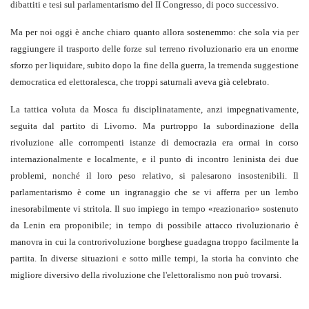
dibattiti e tesi sul parlamentarismo del II Congresso, di poco successivo.
Ma per noi oggi è anche chiaro quanto allora sostenemmo: che sola via per
raggiungere il trasporto delle forze sul terreno rivoluzionario era un enorme
sforzo per liquidare, subito dopo la fine della guerra, la tremenda suggestione
democratica ed elettoralesca, che troppi saturnali aveva già celebrato.
La tattica voluta da Mosca fu disciplinatamente, anzi impegnativamente,
seguita dal partito di Livorno. Ma purtroppo la subordinazione della
rivoluzione alle corrompenti istanze di democrazia era ormai in corso
internazionalmente e localmente, e il punto di incontro leninista dei due
problemi, nonché il loro peso relativo, si palesarono insostenibili. Il
parlamentarismo è come un ingranaggio che se vi afferra per un lembo
inesorabilmente vi stritola. Il suo impiego in tempo «reazionario» sostenuto
da Lenin era proponibile; in tempo di possibile attacco rivoluzionario è
manovra in cui la controrivoluzione borghese guadagna troppo facilmente la
partita. In diverse situazioni e sotto mille tempi, la storia ha convinto che
migliore diversivo della rivoluzione che l'elettoralismo non può trovarsi.