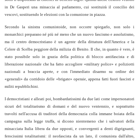
in De Gasperi una minaccia al parlamento, cui sostituirà il concilio dei
vescovi, sostituendo le elezioni con la comunione in piazza.
Secondo la sinistra comunistoide, non occorre spiegarlo, non solo i
monarchici preparano né più né meno che un nuovo fascismo e assolutismo,
ma il centro democristiano è un agente della dittatura dell'America e la
Celere di Scelba peggiore della milizia di Benito. Il che, in quanto è vero, è
stato possibile solo in grazia della politica di blocco antifascista e di
liberazione nazionale che ha fatto accogliere «military police» e poliziotti
nazionali a braccia aperte, e con l'immediato disarmo su ordine dei
«generali» da corridoio delle «brigate» operaie, appena fatti fuori fascisti e
militi repubblichini.
I democristiani e alleati poi, bombardatissimi da due lati come impersonatori
sicuri del totalitarismo di domani e del nuovo ventennio, e soprattutto
travolti nell'accusa di traditori della democrazia colla immane boiata della
campagna sulla legge truffa, si dicono nientemeno che i salvatori della
minacciata Italia libera da due opposti, e convergenti a denti digrignanti,
ferocissimi totalitarismi: il neofascista da un lato, il comunista dall'altro,