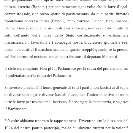
polizia, esercito (Bonomi) per contrattaccare ogni volta che le forze illegali
comuniste (sole, e in pieno «patto di pacificazione» da quei partiti firmato)
riportavano successi tattici (Empoli, Prato, Sarzana, Foiano, Bari, Ancona,
Parma, Trieste, ecc.). Che in questi casi i fascisti, non avendolo potuto da
soli, coll'aiuto delle forze dello Stato costituzionale e parlamentare
massacrassero i lavoratori e i compagni nostri, bruciassero giornali e sedi
rosse, non costituì il massimo scandalo: questo scoppiò quando se la presero
col Parlamento ed uccisero, ormai «post festum», il deputato Matteotti.
Il ciclo era compiuto. Non più il Parlamento per la causa del proletariato, ma
il proletariato per la causa del Parlamento.
Si invocò e proclamò il fronte generale di tutti i partiti non fascisti al di sopra
di diverse ideologie e diverse basi di classe, con l'unico obiettivo di unire
tutte le forze per rovesciare il fascismo, far risorgere la democrazia, e
riaprire
il Parlamento
.
Più volte abbiamo riportato le tappe storiche: l'Aventino, cui la direzione del
1924 del nostro partito partecipò, ma da cui dovette ritirarsi per la volontà