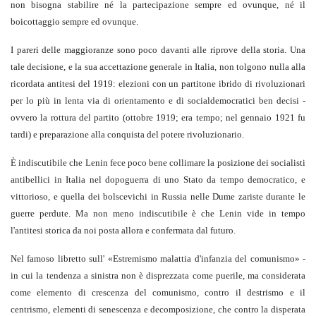
non bisogna stabilire né la partecipazione sempre ed ovunque, né il
boicottaggio sempre ed ovunque.
I pareri delle maggioranze sono poco davanti alle riprove della storia. Una
tale decisione, e la sua accettazione generale in Italia, non tolgono nulla alla
ricordata antitesi del 1919: elezioni con un partitone ibrido di rivoluzionari
per lo più in lenta via di orientamento e di socialdemocratici ben decisi -
ovvero la rottura del partito (ottobre 1919; era tempo; nel gennaio 1921 fu
tardi) e preparazione alla conquista del potere rivoluzionario.
È indiscutibile che Lenin fece poco bene collimare la posizione dei socialisti
antibellici in Italia nel dopoguerra di uno Stato da tempo democratico, e
vittorioso, e quella dei bolscevichi in Russia nelle Dume zariste durante le
guerre perdute. Ma non meno indiscutibile è che Lenin vide in tempo
l'antitesi storica da noi posta allora e confermata dal futuro.
Nel famoso libretto sull' «Estremismo malattia d'infanzia del comunismo» -
in cui la tendenza a sinistra non è disprezzata come puerile, ma considerata
come elemento di crescenza del comunismo, contro il destrismo e il
centrismo, elementi di senescenza e decomposizione, che contro la disperata