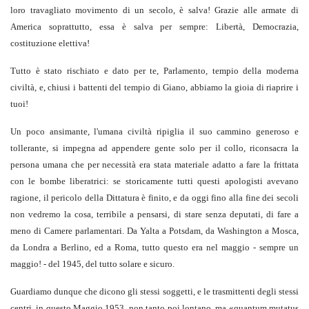
loro travagliato movimento di un secolo, è salva! Grazie alle armate di
America soprattutto, essa è salva per sempre: Libertà, Democrazia,
costituzione elettiva!
Tutto è stato rischiato e dato per te, Parlamento, tempio della moderna
civiltà, e, chiusi i battenti del tempio di Giano, abbiamo la gioia di riaprire i
tuoi!
Un poco ansimante, l'umana civiltà ripiglia il suo cammino generoso e
tollerante, si impegna ad appendere gente solo per il collo, riconsacra la
persona umana che per necessità era stata materiale adatto a fare la frittata
con le bombe liberatrici: se storicamente tutti questi apologisti avevano
ragione, il pericolo della Dittatura è finito, e da oggi fino alla fine dei secoli
non vedremo la cosa, terribile a pensarsi, di stare senza deputati, di fare a
meno di Camere parlamentari. Da Yalta a Potsdam, da Washington a Mosca,
da Londra a Berlino, ed a Roma, tutto questo era nel maggio - sempre un
maggio! - del 1945, del tutto solare e sicuro.
Guardiamo dunque che dicono gli stessi soggetti, e le trasmittenti degli stessi
centri, in questo Maggio 1953, non tanto poi lontano, ma «quantum mutatus