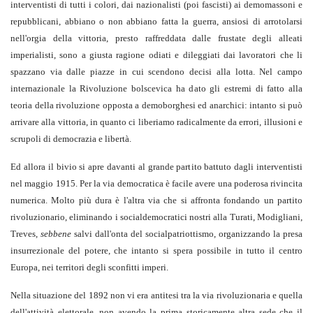
interventisti di tutti i colori, dai nazionalisti (poi fascisti) ai demomassoni e
repubblicani, abbiano o non abbiano fatta la guerra, ansiosi di arrotolarsi
nell'orgia della vittoria, presto raffreddata dalle frustate degli alleati
imperialisti, sono a giusta ragione odiati e dileggiati dai lavoratori che li
spazzano via dalle piazze in cui scendono decisi alla lotta. Nel campo
internazionale la Rivoluzione bolscevica ha dato gli estremi di fatto alla
teoria della rivoluzione opposta a demoborghesi ed anarchici: intanto si può
arrivare alla vittoria, in quanto ci liberiamo radicalmente da errori, illusioni e
scrupoli di democrazia e libertà.
Ed allora il bivio si apre davanti al grande partito battuto dagli interventisti
nel maggio 1915. Per la via democratica è facile avere una poderosa rivincita
numerica. Molto più dura è l'altra via che si affronta fondando un partito
rivoluzionario, eliminando i socialdemocratici nostri alla Turati, Modigliani,
Treves,
sebbene
salvi dall'onta del socialpatriottismo, organizzando la presa
insurrezionale del potere, che intanto si spera possibile in tutto il centro
Europa, nei territori degli sconfitti imperi.
Nella situazione del 1892 non vi era antitesi tra la via rivoluzionaria e quella
dell'attività elettorale, non avendo la prima storicamente altra sede che il