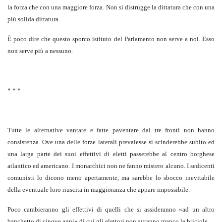
la forza che con una maggiore forza. Non si distrugge la dittatura che con una
più solida dittatura.
È poco dire che questo sporco istituto del Parlamento non serve a noi. Esso
non serve più a nessuno.
* * *
Tutte le alternative vantate e fatte paventare dai tre fronti non hanno
consistenza. Ove una delle forze laterali prevalesse si scinderebbe subito ed
una larga parte dei suoi effettivi di eletti passerebbe al centro borghese
atlantico ed americano. I monarchici non ne fanno mistero alcuno. I sedicenti
comunisti lo dicono meno apertamente, ma sarebbe lo sbocco inevitabile
della eventuale loro riuscita in maggioranza che appare impossibile.
Poco cambieranno gli effettivi di quelli che si assideranno «ad un altro
banchetto di cinque anni» di cui gli elettori non avranno manco le briciole.