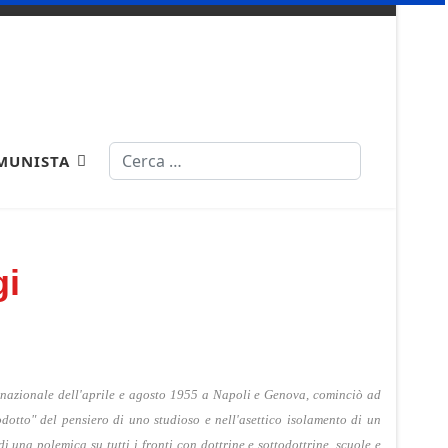
Cerca
MUNISTA
gi
ternazionale dell'aprile e agosto 1955 a Napoli e Genova, cominciò ad
dotto" del pensiero di uno studioso e nell'asettico isolamento di un
i una polemica su tutti i fronti con dottrine e sottodottrine, scuole e