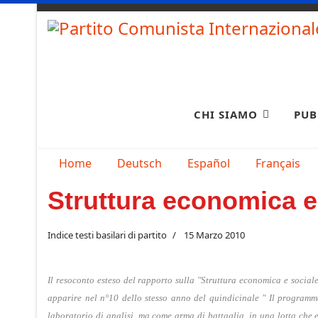
CHI SIAMO
PUB
Seleziona la tua lingua
Home
Deutsch
Español
Français
Struttura economica e
Indice testi basilari di partito
15 Marzo 2010
Il resoconto esteso del rapporto sulla "Struttura economica e social
apparire nel n°10 dello stesso anno del quindicinale " Il programma
laboratorio di analisi, ma come arma di battaglia, in una lotta che er