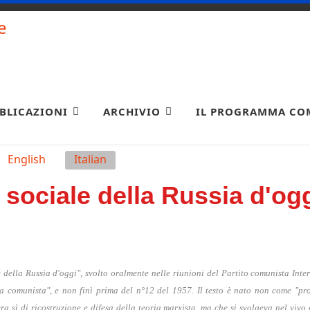
BLICAZIONI
ARCHIVIO
IL PROGRAMMA CO
English
Italian
 sociale della Russia d'og
e della Russia d'oggi", svolto oralmente nelle riunioni del Partito comunista In
 comunista", e non finì prima del n°12 del 1957. Il testo è nato non come "pro
a sì di ricostruzione e difesa della teoria marxista, ma che si svolgeva nel vivo d