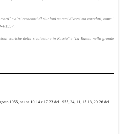
 morti
" e altri resoconti di riunioni su temi diversi ma correlati, come "
°3-4/1957.
ioni storiche della rivoluzione in Russia" e "La Russia nella grande
 agosto 1955,
nei nr. 10-14 e 17-23 del 1955, 24, 11, 15-18, 20-26 del