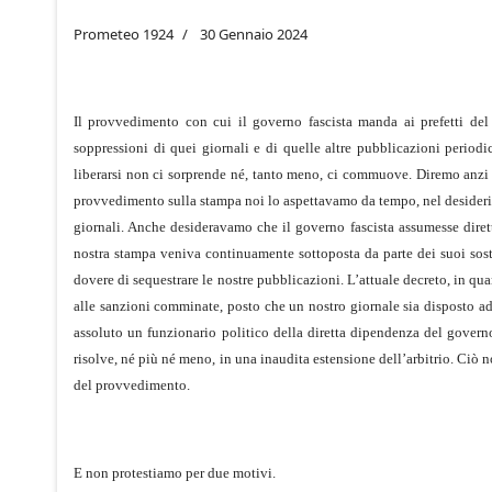
Prometeo 1924
30 Gennaio 2024
Il provvedimento con cui il governo fascista manda ai prefetti de
soppressioni di quei giornali e di quelle altre pubblicazioni periodi
liberarsi non ci sorprende né, tanto meno, ci commuove. Diremo anzi di
provvedimento sulla stampa noi lo aspettavamo da tempo, nel desiderio d
giornali. Anche desideravamo che il governo fascista assumesse diretta
nostra stampa veniva continuamente sottoposta da parte dei suoi soste
dovere di sequestrare le nostre pubblicazioni. L’attuale decreto, in qua
alle sanzioni comminate, posto che un nostro giornale sia disposto ad
assoluto un funzionario politico della diretta dipendenza del governo 
risolve, né più né meno, in una inaudita estensione dell’arbitrio. Ciò 
del provvedimento.
E non protestiamo per due motivi.