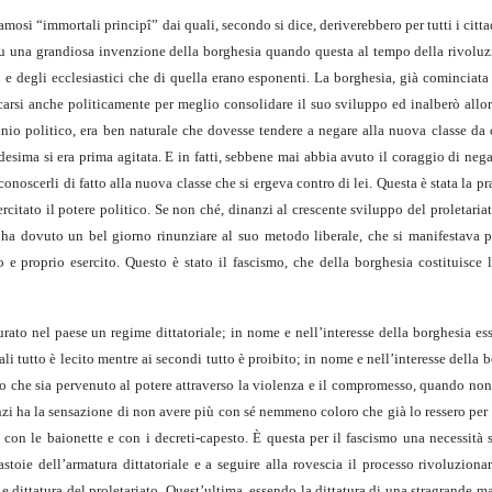
si “immortali principî” dai quali, secondo si dice, deriverebbero per tutti i cittadi
î” fu una grandiosa invenzione della borghesia quando questa al tempo della rivolu
ci e degli ecclesiastici che di quella erano esponenti. La borghesia, già cominciata
carsi anche politicamente per meglio consolidare il suo sviluppo ed inalberò allor
nio politico, era ben naturale che dovesse tendere a negare alla nuova classe da 
esima si era prima agitata. E in fatti, sebbene mai abbia avuto il coraggio di negar
onoscerli di fatto alla nuova classe che si ergeva contro di lei. Questa è stata la pr
rcitato il potere politico. Se non ché, dinanzi al crescente sviluppo del proletari
 ha dovuto un bel giorno rinunziare al suo metodo liberale, che si manifestava p
 e proprio esercito. Questo è stato il fascismo, che della borghesia costituisce 
rato nel paese un regime dittatoriale; in nome e nell’interesse della borghesia es
uali tutto è lecito mentre ai secondi tutto è proibito; in nome e nell’interesse della 
che sia pervenuto al potere attraverso la violenza e il compromesso, quando non r
 anzi ha la sensazione di non avere più con sé nemmeno coloro che già lo ressero per 
 con le baionette e con i decreti-capesto. È questa per il fascismo una necessità 
toie dell’armatura dittatoriale e a seguire alla rovescia il processo rivoluzionar
se e dittatura del proletariato. Quest’ultima, essendo la dittatura di una stragrande 