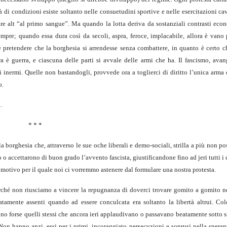
à di condizioni esiste soltanto nelle consuetudini sportive e nelle esercitazioni ca
are alt “al primo sangue”. Ma quando la lotta deriva da sostanziali contrasti eco
empre; quando essa dura così da secoli, aspra, feroce, implacabile, allora è vano 
me pretendere che la borghesia si arrendesse senza combattere, in quanto è certo c
 è guerra, e ciascuna delle parti si avvale delle armi che ha. Il fascismo, avan
inermi. Quelle non bastandogli, provvede ora a toglierci di diritto l’unica arma 
o.
.
* * *
la borghesia che, attraverso le sue oche liberali e demo-sociali, strilla a più non po
 accettarono di buon grado l’avvento fascista, giustificandone fino ad jeri tutti i c
o motivo per il quale noi ci vorremmo astenere dal formulare una nostra protesta.
Perché non riusciamo a vincere la repugnanza di doverci trovare gomito a gomito ne
atamente assenti quando ad essere conculcata era soltanto la libertà altrui. Co
o forse quelli stessi che ancora ieri applaudivano o passavano beatamente sotto si
 Non hanno anzi, essi per i primi, incoraggiato persecuzioni e soprusi nella spera