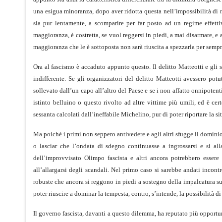
una esigua minoranza, dopo aver ridotta questa nell’impossibilità di 
sia pur lentamente, a scomparire per far posto ad un regime effett
maggioranza, è costretta, se vuol reggersi in piedi, a mai disarmare, e
maggioranza che le è sottoposta non sarà riuscita a spezzarla per sempr
Ora al fascismo è accaduto appunto questo. Il delitto Matteotti e gli
indifferente. Se gli organizzatori del delitto Matteotti avessero p
sollevato dall’un capo all’altro del Paese e se i non affatto onnipotenti 
istinto belluino o questo rivolto ad altre vittime più umili, ed è c
sessanta calcolati dall’ineffabile Michelino, pur di poter riportare la si
Ma poiché i primi non seppero antivedere e agli altri sfugge il dominio
o lasciar che l’ondata di sdegno continuasse a ingrossarsi e si all
dell’improvvisato Olimpo fascista e altri ancora potrebbero essere
all’allargarsi degli scandali. Nel primo caso si sarebbe andati incont
robuste che ancora si reggono in piedi a sostegno della impalcatura su 
poter riuscire a dominar la tempesta, contro, s’intende, la possibilità 
Il governo fascista, davanti a questo dilemma, ha reputato più opportu