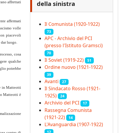
ano affrettati
della sinistra
ente affermati
Il Comunista (1920-1922)
fascismo volle
73
non piacevoli
APC - Archivio del PCI
 dar luogo.
(presso l'Istituto Gramsci)
70
rocesso, cosa
Il Soviet (1919‑22)
51
ngere qualche
Ordine nuovo (1921-1922)
aglio potrebbe
39
Avanti
27
e in Matteotti
Il Sindacato Rosso (1921-
to Matteotti è
1925)
24
Archivio del PCI
17
Rassegna Comunista
ormalizzazione
(1921‑22)
14
L'Avanguardia (1907-1922)
12
cea contro di