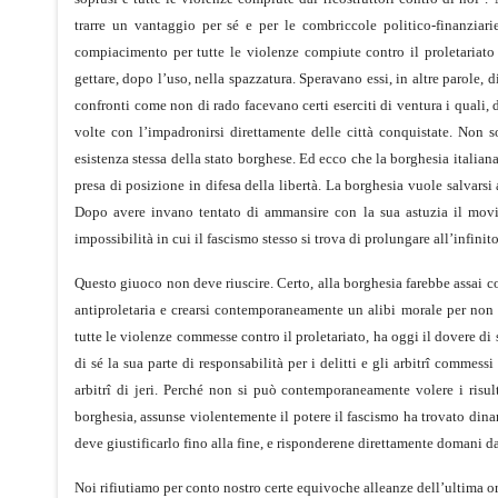
trarre un vantaggio per sé e per le combriccole politico-finanziarie
compiacimento per tutte le violenze compiute contro il proletariato
gettare, dopo l’uso, nella spazzatura. Speravano essi, in altre parole, d
confronti come non di rado facevano certi eserciti di ventura i quali,
volte con l’impadronirsi direttamente delle città conquistate. Non s
esistenza stessa della stato borghese. Ed ecco che la borghesia italian
presa di posizione in difesa della libertà. La borghesia vuole salvarsi 
Dopo avere invano tentato di ammansire con la sua astuzia il movime
impossibilità in cui il fascismo stesso si trova di prolungare all’infinit
Questo giuoco non deve riuscire. Certo, alla borghesia farebbe assai c
antiproletaria e crearsi contemporaneamente un alibi morale per non per
tutte le violenze commesse contro il proletariato, ha oggi il dovere di
di sé la sua parte di responsabilità per i delitti e gli arbitrî commes
arbitrî di jeri. Perché non si può contemporaneamente volere i risul
borghesia, assunse violentemente il potere il fascismo ha trovato dinan
deve giustificarlo fino alla fine, e risponderene direttamente domani da
Noi rifiutiamo per conto nostro certe equivoche alleanze dell’ultima or