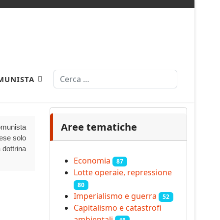
Cerca
MUNISTA
Type 2 or more characters for results.
Aree tematiche
Comunista
aese solo
 dottrina
Economia
87
Lotte operaie, repressione
80
Imperialismo e guerra
52
Capitalismo e catastrofi
ambientali