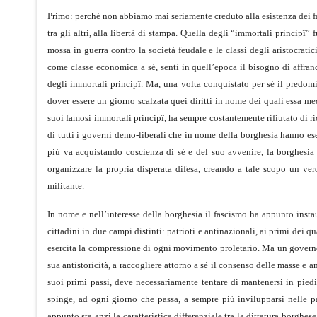
Primo: perché non abbiamo mai seriamente creduto alla esistenza dei famo
tra gli altri, alla libertà di stampa. Quella degli “immortali princip
mossa in guerra contro la società feudale e le classi degli aristocrati
come classe economica a sé, sentì in quell’epoca il bisogno di affran
degli immortali principî. Ma, una volta conquistato per sé il predomi
dover essere un giorno scalzata quei diritti in nome dei quali essa med
suoi famosi immortali principî, ha sempre costantemente rifiutato di ric
di tutti i governi demo-liberali che in nome della borghesia hanno ese
più va acquistando coscienza di sé e del suo avvenire, la borghesia
organizzare la propria disperata difesa, creando a tale scopo un vero
militante.
In nome e nell’interesse della borghesia il fascismo ha appunto instau
cittadini in due campi distinti: patrioti e antinazionali, ai primi dei q
esercita la compressione di ogni movimento proletario. Ma un governo 
sua antistoricità, a raccogliere attorno a sé il consenso delle masse e
suoi primi passi, deve necessariamente tentare di mantenersi in piedi
spinge, ad ogni giorno che passa, a sempre più invilupparsi nelle pas
appunto sta anzi la caratteristica differenziale tra la dittatura borghe