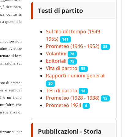
 è destinata,
Testi di partito
nza contro la
no a quando la
Sul filo del tempo (1949-
1955)
141
 un colpo non
Prometeo (1946 - 1952)
85
imine avrebbe
Volantini
78
renato il loro
Editoriali
75
minazione sui
Vita di partito
55
Rapporti riunioni generali
uesto dilemma:
20
Tesi di partito
dei e semidei
18
Prometeo (1928 - 1938)
tà e un freno
15
Prometeo 1924
tutt’altro che
6
la speranza di
Pubblicazioni - Storia
nizzare su per