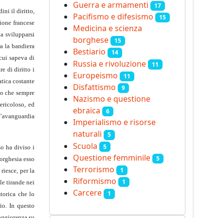
Guerra e armamenti
17
ni il diritto,
Pacifismo e difesismo
15
zione francese
Medicina e scienza
 a svilupparsi
borghese
15
a la bandiera
Bestiario
14
cui sapeva di
Russia e rivoluzione
11
e di diritto i
Europeismo
11
atica costante
Disfattismo
9
ato che sempre
Nazismo e questione
ericoloso, ed
ebraica
6
l’avanguardia
Imperialismo e risorse
naturali
5
Scuola
5
so ha diviso i
Questione femminile
5
borghesia esso
Terrorismo
1
iesce, per la
Riformismo
1
le tirande nei
Carcere
1
storica che lo
io. In questo
maggioranza su