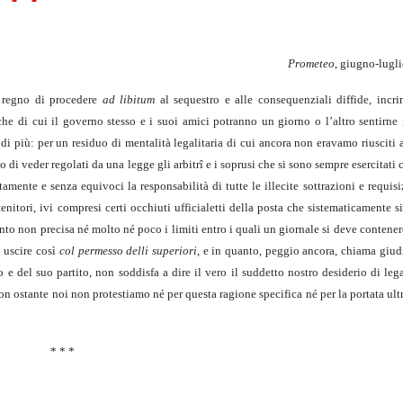
Prometeo
, giugno-lugl
l regno di procedere
ad libitum
al sequestro e alle consequenziali diffide, incrim
che di cui il governo stesso e i suoi amici potranno un giorno o l’altro sentirne 
 più: per un residuo di mentalità legalitaria di cui ancora non eravamo riusciti a
i veder regolati da una legge gli arbitrî e i soprusi che si sono sempre esercitati c
mente e senza equivoci la responsabilità di tutte le illecite sottrazioni e requisi
nitori, ivi compresi certi occhiuti ufficialetti della posta che sistematicamente 
nto non precisa né molto né poco i limiti entro i quali un giornale si deve contenere
 uscire così
col permesso delli superiori
, e in quanto, peggio ancora, chiama giud
e del suo partito, non soddisfa a dire il vero il suddetto nostro desiderio di lega
non ostante noi non protestiamo né per questa ragione specifica né per la portata ult
* * *