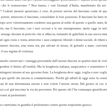
 che li sostenevano ? Non hanno, i vari Giornali d’Italia, manifestato fin nei t
 ? Codesti messeri speravano, è vero, di potersi servire del fascismo come di qu
i potere, attraverso il fascismo, consolidare le loro posizioni. Il fascismo ha fatto i
 dopo aver vittoriosamente condotto una guerra al soldo di questo o quello stato, 
olo, ma il fascismo, con i suoi eccessi e le sue intemperanze, mette oggi in seri
a insorge davanti al pericolo che si affaccia, tentando di gabellare la sua nuova m
ad ogni costo e tenta, attraverso i suoi campioni liberali e demo-sociali, di rifarsi 
nto fascista, essa tenta ora, per salvare sé stessa, di gettarlo a mare, convint
o il suo regime di violenza.
omodo conservare i vantaggi procuratile dall’azione fascista in quattro anni di vio
dere il diritto all’eredità. Ma la borghesia italiana, auspicatrice e sostenitrice f
 stringersi intorno al suo governo forte. La borghesia deve oggi, voglia o non vogli
si e per quelli che ancora si commetteranno. Perché gli arbitrî di oggi sono la con
tati di una determinata azione e non volere l’azione stessa. Dal giorno in cui, 
zi a sé già tracciata la via da percorrere. Per questo chi l’ha comunque giustificat
vanti al proletariato.
a e mettiamo in guardia il proletariato contro questo turpissimo giuoco.