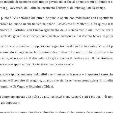
ice intendo di rincuorar certi troppo pavidi amici che al primo stromir di fronda si er
renar gli avversari, dall’altra ha incaricato Federzoni di imbavagliare la stampa.
unto di vista storico-dialettico, se pure in aperta contraddizione con i ripetutam
enso e nel modo in cui fu rivoluzionario l’assassinio di Matteotti. Con questo il 
l momento, fastidio; con l’imbavagliamento della stampa vuole ora liberarsi dei 
 gesti del genere di soffocare i movimenti oppositori a cui il decreto-bavaglio potrà
mpedire che la stampa di opposizione segua troppo da vicino lo svolgimento del p
ncorrendo ad aggravare la posizione degli attuali imputati, il che potrebbe spi
nte, accrescendosi il discredito che già circonda il partito stesso. Il decreto-bav
sa essere applicato varrà a tenere a freno certa stampa.
 suo capo la tempesta. Sui delitti che interessano la massa – in quanto è certo ch
 assume il compito di eseguire, quando che sia, la sentenza pronunziata. E il delit
Lavagnini e Di Vagno e Piccinini e Oldani.
rrà a provare ancora una volta quanto insinceri siano sempre stati i propositi di n
 gli oppositori.
necessario sviluppo (meglio si direbbe inviluppo) del regime. Ogni protesta carta