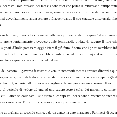
nuocere col solo privarla dei mezzi economici che prima la rendevano onnipotente,
ivamente democratico; l’altra invece, essendo esercitata in nome di una minora
 anzi deve fatalmente andar sempre più accentuando il suo carattere dittatoriale, fi
e.
 scandali vergognosi che son venuti alla luce gli hanno dato in quest’ultimo mese
otuto anche lontanamente prevedere quale formidabile ondata di sdegno il loro cr
signori d’Italia potessero oggi disfare il già fatto, è certo che i primi avrebbero inf
erto anche che i secondi rinuncerebbero volentieri ad almeno cinquant’anni di do
tuazione a quella che era prima del delitto.
 del passato, il governo fascista si è venuto necessariamente a trovare dinanzi a q
argassero gli scandali da cui sono stati investiti e sommersi già troppi degli 
 abbattuti, o tentar di opporre un argine alla sempre crescente marea di ostili
ro al pericolo di vedere ad una ad una cadere sotto i colpi dei marosi le colonne 
cui il duce ha collocato il suo trono di cartapesta; nel secondo resterebbe ancora 
di esser sommersi d’un colpo e spazzati per sempre in un attimo.
no appigliarsi al secondo corno, e da un canto ha dato mandato a Farinacci di orga