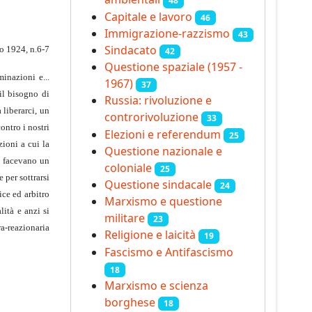
48
Capitale e lavoro
46
Immigrazione-razzismo
43
Sindacato
io 1924, n.6-7
42
Questione spaziale (1957 -
inazioni e...
1967)
37
il bisogno di
Russia: rivoluzione e
 liberarci, un
controrivoluzione
33
ontro i nostri
Elezioni e referendum
25
zioni a cui la
Questione nazionale e
si facevano un
coloniale
25
 per sottrarsi
Questione sindacale
24
ice ed arbitro
Marxismo e questione
lità e anzi si
militare
23
ra-reazionaria
Religione e laicità
19
Fascismo e Antifascismo
18
Marxismo e scienza
borghese
18