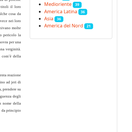
Medioriente
39
itoli il loro
America Latina
36
alche cosa da
Asia
36
nvece nei loro
America del Nord
21
finivano molte
o pericolo la
anovra per una
una verginità.
a com’è della
lenta reazione
ino ad jeri di
a, prendere su
seguenza degli
in nome della
o da principio