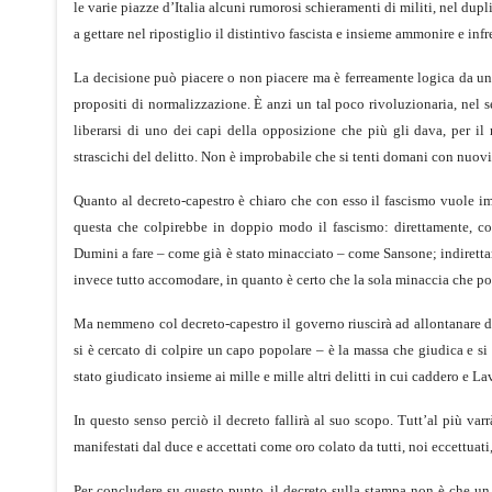
le varie piazze d’Italia alcuni rumorosi schieramenti di militi, nel dupl
a gettare nel ripostiglio il distintivo fascista e insieme ammonire e inf
La decisione può piacere o non piacere ma è ferreamente logica da un p
propositi di normalizzazione. È anzi un tal poco rivoluzionaria, nel s
liberarsi di uno dei capi della opposizione che più gli dava, per i
strascichi del delitto. Non è improbabile che si tenti domani con nuovi
Quanto al decreto-capestro è chiaro che con esso il fascismo vuole i
questa che colpirebbe in doppio modo il fascismo: direttamente, co
Dumini a fare – come già è stato minacciato – come Sansone; indirettame
invece tutto accomodare, in quanto è certo che la sola minaccia che pos
Ma nemmeno col decreto-capestro il governo riuscirà ad allontanare dal
si è cercato di colpire un capo popolare – è la massa che giudica e si
stato giudicato insieme ai mille e mille altri delitti in cui caddero e 
In questo senso perciò il decreto fallirà al suo scopo. Tutt’al più va
manifestati dal duce e accettati come oro colato da tutti, noi eccettuati,
Per concludere su questo punto, il decreto sulla stampa non è che un 