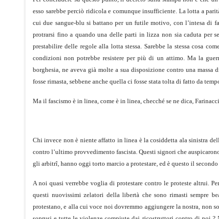
esso sarebbe perciò ridicola e comunque insufficiente. La lotta a parit
cui due sangue-blu si battano per un futile motivo, con l’intesa di f
protrarsi fino a quando una delle parti in lizza non sia caduta per s
prestabilire delle regole alla lotta stessa. Sarebbe la stessa cosa co
condizioni non potrebbe resistere per più di un attimo. Ma la guerra
borghesia, ne aveva già molte a sua disposizione contro una massa di 
fosse rimasta, sebbene anche quella ci fosse stata tolta di fatto da temp
Ma il fascismo è in linea, come è in linea, checché se ne dica, Farinacci
Chi invece non è niente affatto in linea è la cosiddetta ala sinistra del
contro l’ultimo provvedimento fascista. Questi signori che auspicarono o
gli arbitrî, hanno oggi torto marcio a protestare, ed è questo il second
A noi quasi verrebbe voglia di protestare contro le proteste altrui. 
questi nuovissimi zelatori della libertà che sono rimasti sempre be
protestano, e alla cui voce noi dovremmo aggiungere la nostra, non son
soprusi e tutte le violenze compiute dai ricostruttori contro di noi ?