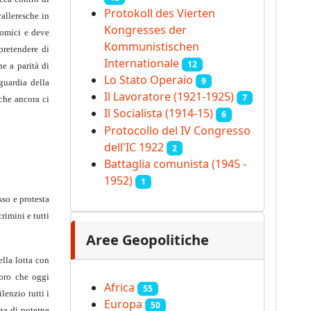
Protokoll des Vierten
valleresche in
Kongresses der
nomici e deve
Kommunistischen
pretendere di
Internationale
12
he a parità di
Lo Stato Operaio
9
guardia della
Il Lavoratore (1921-1925)
7
che ancora ci
Il Socialista (1914‑15)
6
Protocollo del IV Congresso
dell'IC 1922
2
Battaglia comunista (1945 -
1952)
1
sso e protesta
rimini e tutti
Aree Geopolitiche
lla lotta con
loro che oggi
Africa
55
lenzio tutti i
Europa
50
nza di poterne