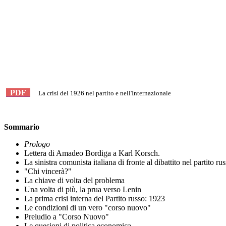
PDF
La crisi del 1926 nel partito e nell'Internazionale
Sommario
Prologo
Lettera di Amadeo Bordiga a Karl Korsch.
La sinistra comunista italiana di fronte al dibattito nel partito rus
"Chi vincerà?"
La chiave di volta del problema
Una volta di più, la prua verso Lenin
La prima crisi interna del Partito russo: 1923
Le condizioni di un vero "corso nuovo"
Preludio a "Corso Nuovo"
Le quesioni di politica economica