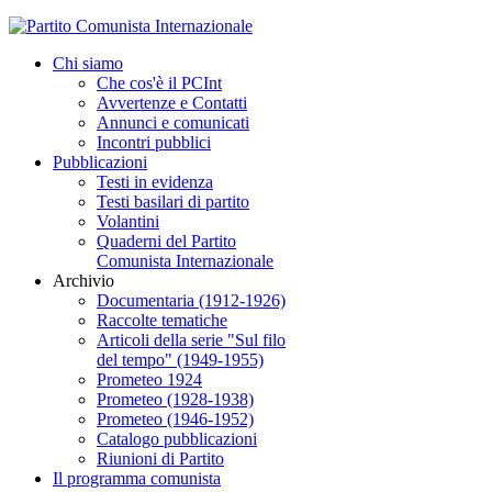
Chi siamo
Che cos'è il PCInt
Avvertenze e Contatti
Annunci e comunicati
Incontri pubblici
Pubblicazioni
Testi in evidenza
Testi basilari di partito
Volantini
Quaderni del Partito
Comunista Internazionale
Archivio
Documentaria (1912-1926)
Raccolte tematiche
Articoli della serie "Sul filo
del tempo" (1949-1955)
Prometeo 1924
Prometeo (1928-1938)
Prometeo (1946-1952)
Catalogo pubblicazioni
Riunioni di Partito
Il programma comunista