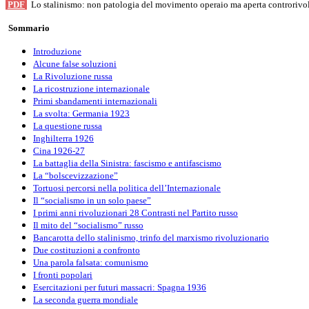
PDF
Lo stalinismo: non patologia del movimento operaio ma aperta controriv
Sommario
Introduzione
Alcune false soluzioni
La Rivoluzione russa
La ricostruzione internazionale
Primi sbandamenti internazionali
La svolta: Germania 1923
La questione russa
Inghilterra 1926
Cina 1926-27
La battaglia della Sinistra: fascismo e antifascismo
La “bolscevizzazione”
Tortuosi percorsi nella politica dell’Internazionale
Il “socialismo in un solo paese”
I primi anni rivoluzionari 28 Contrasti nel Partito russo
Il mito del “socialismo” russo
Bancarotta dello stalinismo, trinfo del marxismo rivoluzionario
Due costituzioni a confronto
Una parola falsata: comunismo
I fronti popolari
Esercitazioni per futuri massacri: Spagna 1936
La seconda guerra mondiale