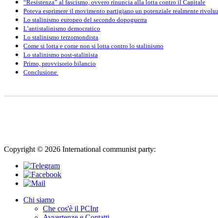
“Resistenza” al fascismo, ovvero rinuncia alla lotta contro il Capitale
Poteva esprimere il movimento partigiano un potenziale realmente rivolu
Lo stalinismo europeo del secondo dopoguerra
L’antistalinismo democratico
Lo stalinismo terzomondista
Come si lotta e come non si lotta contro lo stalinismo
Lo stalinismo post-stalinista
Primo, provvisorio bilancio
Conclusione
Copyright © 2026 International communist party:
info@international
Chi siamo
Che cos'è il PCInt
Avvertenze e Contatti