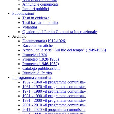
Annunci e comunicati
Incontri pubblici
Pubblicazioni
Testi in evidenza
Testi basilari di partito
Volantini
Quaderni del Partito Comunista Internazionale
Archivio
Documentaria (1912-1926)
Raccolte tematiche
Articoli della serie "Sul filo del tempo" (1949-1955)
Prometeo 1924
Prometeo (1928-1938)
Prometeo (1946-1952)
Catalogo pubblicazioni
Riunioni di Partito
Il programma comunista
1952 - 1960 «il programma comunista»
1961 - 1970 «il programma comunista»
1971 - 1980 «il programma comunista»
1981 - 1990 «il programma comunista»
1991 - 2000 «il programma comunista»
2001 - 2010 «il programma comunista»
2011 - 2020 «il programma comunista»