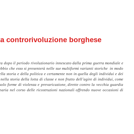
ta controrivoluzione borghese
tora dopo il periodo rivoluzionario innescato dalla prima guerra mondiale e
ubbio che esso si presenterà n
elle sue multiformi varianti storiche in modo
la storia e della politica e certamente non in quella degli individui e dei
ella storia della lotta di classe e non frutto dell’agire di individui, come
solo forme di violenza e prevaricazione, dirette contro la vecchia guardia
aria nel corso delle ricostruzioni nazionali offrendo
nuove occasioni di