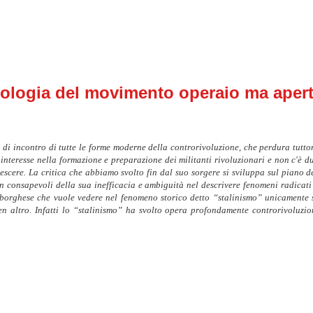
tologia del movimento operaio ma aper
to di incontro di tutte le forme moderne della controrivoluzione, che perdura tut
interesse nella formazione e preparazione dei militanti rivoluzionari e non c'è d
scere. La critica che abbiamo svolto fin dal suo sorgere si sviluppa sul piano del
n consapevoli della sua inefficacia e ambiguità nel descrivere fenomeni radicati n
io borghese che vuole vedere nel fenomeno storico detto “stalinismo” unicamente 
 altro. Infatti l
o “stalinismo” ha svolto opera profondamente controrivoluzion