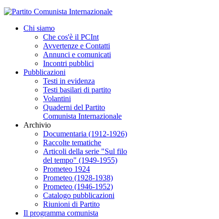
Chi siamo
Che cos'è il PCInt
Avvertenze e Contatti
Annunci e comunicati
Incontri pubblici
Pubblicazioni
Testi in evidenza
Testi basilari di partito
Volantini
Quaderni del Partito
Comunista Internazionale
Archivio
Documentaria (1912-1926)
Raccolte tematiche
Articoli della serie "Sul filo
del tempo" (1949-1955)
Prometeo 1924
Prometeo (1928-1938)
Prometeo (1946-1952)
Catalogo pubblicazioni
Riunioni di Partito
Il programma comunista