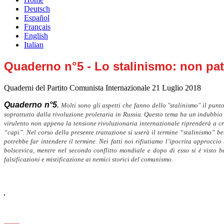
Deutsch
Español
Français
English
Italian
Quaderno n°5 - Lo stalinismo: non pa
Quaderni del Partito Comunista Internazionale
21 Luglio 2018
Quaderno n°5
.
Molti sono gli aspetti che fanno dello "stalinismo" il pun
soprattutto dalla rivoluzione proletaria in Russia. Questo tema ha un indubbio 
virulento non appena la tensione rivoluzionaria internazionale riprenderà a cre
“capi”. Nel corso della presente trattazione si userà il termine “stalinismo” be
potrebbe far intendere il termine. Nei fatti noi rifiutiamo l’ipocrita approcc
bolscevica, mentre nel secondo conflitto mondiale e dopo di esso si è visto ben
falsificazioni e mistificazione ai nemici storici del comunismo.