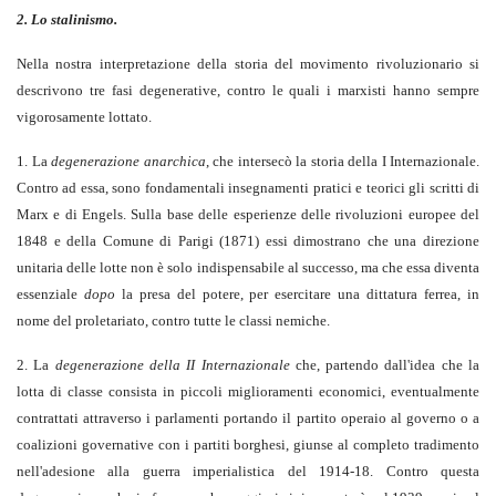
2. Lo stalinismo.
Nella nostra interpretazione della storia del movimento rivoluzionario si
descrivono tre fasi degenerative, contro le quali i marxisti hanno sempre
vigorosamente lottato.
1. La
degenerazione anarchica
, che intersecò la storia della I Internazionale.
Contro ad essa, sono fondamentali insegnamenti pratici e teorici gli scritti di
Marx e di Engels. Sulla base delle esperienze delle rivoluzioni europee del
1848 e della Comune di Parigi (1871) essi dimostrano che una direzione
unitaria delle lotte non è solo indispensabile al successo, ma che essa diventa
essenziale
dopo
la presa del potere, per esercitare una dittatura ferrea, in
nome del proletariato, contro tutte le classi nemiche.
2. La
degenerazione della II Internazionale
che, partendo dall'idea che la
lotta di classe consista in piccoli miglioramenti economici, eventualmente
contrattati attraverso i parlamenti portando il partito operaio al governo o a
coalizioni governative con i partiti borghesi, giunse al completo tradimento
nell'adesione alla guerra imperialistica del 1914-18. Contro questa