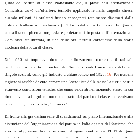
guida del partito di classe. Nonostante ciò, la prassi dell’Internazionale
Comunista trovò un’ulteriore, terribile applicazione nella tragedia cinese,
quando milioni di proletari furono consegnati totalmente disarmati dalla
politica di alleanza interclassista (il “blocco delle quattro classi”: borghesia,
contadiname, piccola borghesia e proletariato) imposta dall’Internazionale
Comunista stalinizzata, in una delle più terribili carneficine della storia
moderna della lotta di classe.
Nel 1926, si imponeva dunque il rafforzamento teorico e il radicale
cambiamento di rotta nei metodi dell’Internazionale Comunista e delle sue
singole sezioni, come già indicato a chiare lettere nel 1925.
[16]
Per nessuna
ragione si sarebbe dovuto cercare una “conquista delle masse” a tutti i costi e
attraverso contorsioni tattiche, che erano perdenti nel momento stesso in cui
rinunciavano ad ogni autonomia da parte del partito di classe ma venivano
considerate, chissà perché, “leniniste”.
Di fronte alla gravissima serie di sbandamenti sul piano internazionale e alla
distruzione dell’organizzazione del partito in Italia operata dal fascismo, che
è ormai al governo da quattro anni, i dirigenti centristi del PCd’I dirigono