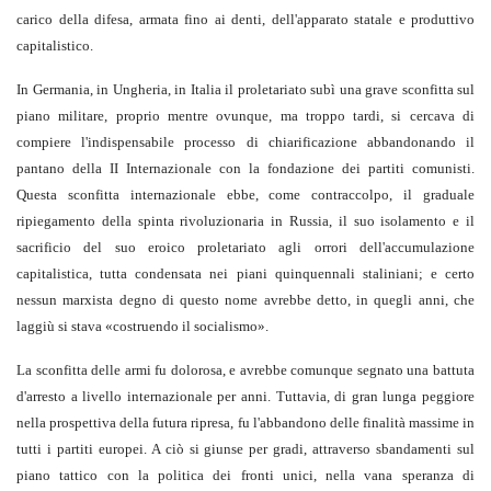
carico della difesa, armata fino ai denti, dell'apparato statale e produttivo
capitalistico.
In Germania, in Ungheria, in Italia il proletariato subì una grave sconfitta sul
piano militare, proprio mentre ovunque, ma troppo tardi, si cercava di
compiere l'indispensabile processo di chiarificazione abbandonando il
pantano della II Internazionale con la fondazione dei partiti comunisti.
Questa sconfitta internazionale ebbe, come contraccolpo, il graduale
ripiegamento della spinta rivoluzionaria in Russia, il suo isolamento e il
sacrificio del suo eroico proletariato agli orrori dell'accumulazione
capitalistica, tutta condensata nei piani quinquennali staliniani; e certo
nessun marxista degno di questo nome avrebbe detto, in quegli anni, che
laggiù si stava «costruendo il socialismo».
La sconfitta delle armi fu dolorosa, e avrebbe comunque segnato una battuta
d'arresto a livello internazionale per anni. Tuttavia, di gran lunga peggiore
nella prospettiva della futura ripresa, fu l'abbandono delle finalità massime in
tutti i partiti europei. A ciò si giunse per gradi, attraverso sbandamenti sul
piano tattico con la politica dei fronti unici, nella vana speranza di