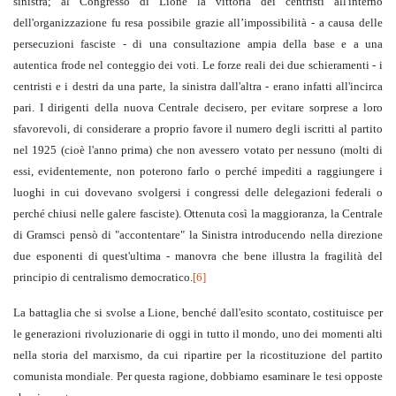
sinistra; al Congresso di Lione la vittoria dei centristi all'interno
dell'organizzazione fu resa possibile grazie all’impossibilità - a causa delle
persecuzioni fasciste - di una consultazione ampia della base e a una
autentica frode nel conteggio dei voti. Le forze reali dei due schieramenti - i
centristi e i destri da una parte, la sinistra dall'altra - erano infatti all'incirca
pari. I dirigenti della nuova Centrale decisero, per evitare sorprese a loro
sfavorevoli, di considerare a proprio favore il numero degli iscritti al partito
nel 1925 (cioè l'anno prima) che non avessero votato per nessuno (molti di
essi, evidentemente, non poterono farlo o perché impediti a raggiungere i
luoghi in cui dovevano svolgersi i congressi delle delegazioni federali o
perché chiusi nelle galere fasciste). Ottenuta così la maggioranza, la Centrale
di Gramsci pensò di "accontentare" la Sinistra introducendo nella direzione
due esponenti di quest'ultima - manovra che bene illustra la fragilità del
principio di centralismo democratico.
[6]
La battaglia che si svolse a Lione, benché dall'esito scontato, costituisce per
le generazioni rivoluzionarie di oggi in tutto il mondo, uno dei momenti alti
nella storia del marxismo, da cui ripartire per la ricostituzione del partito
comunista mondiale. Per questa ragione, dobbiamo esaminare le tesi opposte