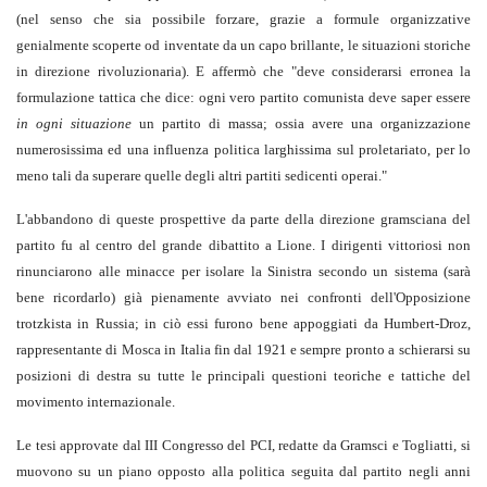
(nel senso che sia possibile forzare, grazie a formule organizzative
genialmente scoperte od inventate da un capo brillante, le situazioni storiche
in direzione rivoluzionaria). E affermò che "deve considerarsi erronea la
formulazione tattica che dice: ogni vero partito comunista deve saper essere
in ogni situazione
un partito di massa; ossia avere una organizzazione
numerosissima ed una influenza politica larghissima sul proletariato, per lo
meno tali da superare quelle degli altri partiti sedicenti operai."
L'abbandono di queste prospettive da parte della direzione gramsciana del
partito fu al centro del grande dibattito a Lione. I dirigenti vittoriosi non
rinunciarono alle minacce per isolare la Sinistra secondo un sistema (sarà
bene ricordarlo) già pienamente avviato nei confronti dell'Opposizione
trotzkista in Russia; in ciò essi furono bene appoggiati da Humbert-Droz,
rappresentante di Mosca in Italia fin dal 1921 e sempre pronto a schierarsi su
posizioni di destra su tutte le principali questioni teoriche e tattiche del
movimento internazionale.
Le tesi approvate dal III Congresso del PCI, redatte da Gramsci e Togliatti, si
muovono su un piano opposto alla politica seguita dal partito negli anni