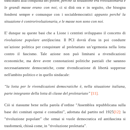
trascinarli alla conquista del potere,
perché la situazione era rivoluzionaria e
le grandi masse erano con noi
; ci si dirà ora e in seguito, che bisogna
fondersi sempre e comunque con i socialdemocratici
appunto perché la
situazione è controrivoluzionaria, e le masse non sono con noi
.
E' dunque su queste basi che a Lione i centristi sviluppano il concetto di
rivoluzione popolare antifascista.
Il PCI dovrà d'ora in poi condurre
un’azione politica per conquistare al proletariato un’egemonia nella lotta
contro il fascismo. Tale azione non può limitarsi a rivendicazioni
economiche, ma deve avere connotazioni politiche parziali che saranno
necessariamente democratiche, come rivendicazione di libertà soppresse
nell'ambito politico e in quello sindacale:
“la lotta per le rivendicazioni democratiche è, nella situazione italiana,
parte integrante della lotta di classe del proletariato”
[11]
.
Ciò si riassume bene nella parola d’ordine “Assemblea repubblicana sulla
base dei comitati operai e contadini”, adottata dal partito nel 1925
[12]
: la
“rivoluzione popolare” che ormai si vuole democratica ed antifascista si
trasformerà, chissà come, in “rivoluzione proletaria”.