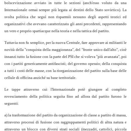
bolscevizzazione avviato in tutte le sezioni (anch'esso voluto da una
Internazionale ormai sempre più legata ai destini dello Stato sovietico). La
svolta politica che seguì non risparmiò nessuno degli aspetti teorici ed
organizzativi che avevano caratterizzato gli anni precedenti, rappresentando
un vero e proprio spartiacque nella teoria e nella tattica del partito.
Tuttavia non fu semplice, per la nuova Centrale, fare approvare ai militanti le
novità della "conquista della maggioranza", del "fronte unico dall'alto", cioè
innanzi tutto la fusione con la parte del PSI che si voleva "più avanzata", poi
con i partiti genericamente antifascisti; del governo operaio; della conquista
a tutti i costi delle masse, con la riorganizzazione del partito sulla base delle
cellule di officina anziché su base territoriale.
Le tappe attraverso cui l'Internazionale potè giungere al completo
rovesciamento della politica seguita fino ad allora dal partito furono le
seguenti:
a) la trasformazione del partito da organizzazione di classe a partito di massa,
attraverso processi di fusione con raggruppamenti politici di altra natura e
attraverso un blocco con diversi strati sociali (mezzadri, cattolici, piccola