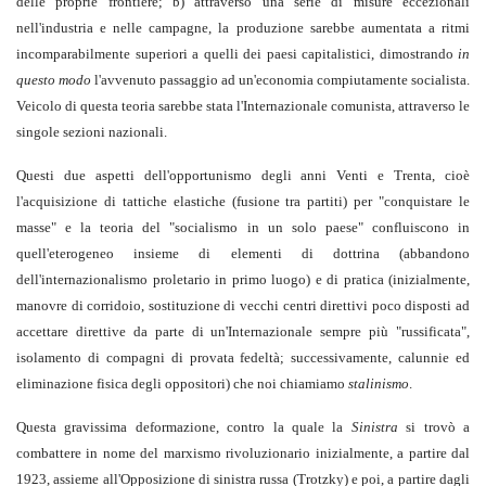
delle proprie frontiere; b) attraverso una serie di misure eccezionali
nell'industria e nelle campagne, la produzione sarebbe aumentata a ritmi
incomparabilmente superiori a quelli dei paesi capitalistici, dimostrando
in
questo modo
l'avvenuto passaggio ad un'economia compiutamente socialista.
Veicolo di questa teoria sarebbe stata l'Internazionale comunista, attraverso le
singole sezioni nazionali.
Questi due aspetti dell'opportunismo degli anni Venti e Trenta, cioè
l'acquisizione di tattiche elastiche (fusione tra partiti) per "conquistare le
masse" e la teoria del "socialismo in un solo paese" confluiscono in
quell'eterogeneo insieme di elementi di dottrina (abbandono
dell'internazionalismo proletario in primo luogo) e di pratica (inizialmente,
manovre di corridoio, sostituzione di vecchi centri direttivi poco disposti ad
accettare direttive da parte di un'Internazionale sempre più "russificata",
isolamento di compagni di provata fedeltà; successivamente, calunnie ed
eliminazione fisica degli oppositori) che noi chiamiamo
stalinismo
.
Questa gravissima deformazione, contro la quale la
Sinistra
si trovò a
combattere in nome del marxismo rivoluzionario inizialmente, a partire dal
1923, assieme all'Opposizione di sinistra russa (Trotzky) e poi, a partire dagli