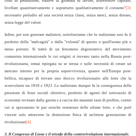
costi di produzione,
ridurre
la giornata di lavoro,
disinvestire
capitale,
livellare quantitativamente e soprattutto qualitativamente il
consumo
"
[3]
:
necessario preludio ad una società senza classi, senza merci, senza denaro,
senza legge del valore.
Infine, per non generare malintesi, sottolineiamo che lo stalinismo non fu il
prodotto della "malvagità" o dalla "volontà" di questo o quell'uomo più o
meno potente. Si trattò di un fenomeno degenerativo del movimento
comunista internazionale le cui origini si trovano tanto nella Russia post-
rivoluzionaria, ormai ripiegata su se stessa e sulle necessità di creare un
mercato interno per la propria sopravvivenza, quanto nell'Europa post-
bellica, incapace di trovare uno sbocco rivoluzionario alle lotte che la
sconvolsero tra 1918 e 1923. Lo stalinismo dunque fu la conseguenza della
pressione di forze sociali obiettive, prodotto di agenti del sottosuolo di
economie rovinate dalla guerra e a caccia dei massimi tassi di profitto, contro
cui si spezzarono le pur eroiche resistenze delle ultime lotte, e che potè
vincere solo attraverso la distruzione fisica di un'intera generazione di
rivoluzionari
[4]
.
3. Il Congresso di Lione e il trionfo della controrivoluzione internazionale.