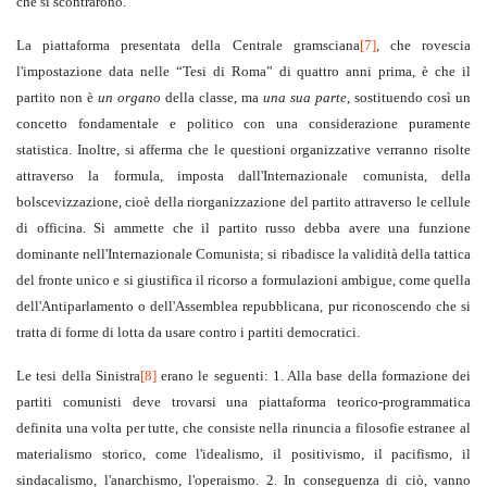
che si scontrarono.
La piattaforma presentata della Centrale gramsciana
[7]
, che rovescia
l'impostazione data nelle “Tesi di Roma” di quattro anni prima, è che il
partito non è
un organo
della classe, ma
una sua parte
, sostituendo così un
concetto fondamentale e politico con una considerazione puramente
statistica. Inoltre, si afferma che le questioni organizzative verranno risolte
attraverso la formula, imposta dall'Internazionale comunista, della
bolscevizzazione, cioè della riorganizzazione del partito attraverso le cellule
di officina. Si ammette che il partito russo debba avere una funzione
dominante nell'Internazionale Comunista; si ribadisce la validità della tattica
del fronte unico e si giustifica il ricorso a formulazioni ambigue, come quella
dell'Antiparlamento o dell'Assemblea repubblicana, pur riconoscendo che si
tratta di forme di lotta da usare contro i partiti democratici.
Le tesi della Sinistra
[8]
erano le seguenti: 1. Alla base della formazione dei
partiti comunisti deve trovarsi una piattaforma teorico-programmatica
definita una volta per tutte, che consiste nella rinuncia a filosofie estranee al
materialismo storico, come l'idealismo, il positivismo, il pacifismo, il
sindacalismo, l'anarchismo, l'operaismo. 2. In conseguenza di ciò, vanno