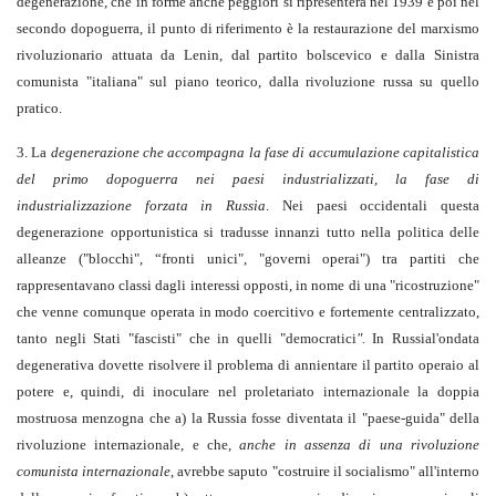
degenerazione, che in forme anche peggiori si ripresenterà nel 1939 e poi nel
secondo dopoguerra, il punto di riferimento è la restaurazione del marxismo
rivoluzionario attuata da Lenin, dal partito bolscevico e dalla Sinistra
comunista "italiana" sul piano teorico, dalla rivoluzione russa su quello
pratico.
3. La
degenerazione che accompagna la fase di accumulazione capitalistica
del primo dopoguerra nei paesi industrializzati, la fase di
industrializzazione forzata in Russia
. Nei paesi occidentali questa
degenerazione opportunistica si tradusse innanzi tutto nella politica delle
alleanze ("blocchi", “fronti unici", "governi operai") tra partiti che
rappresentavano classi dagli interessi opposti, in nome di una "ricostruzione"
che venne comunque operata in modo coercitivo e fortemente centralizzato,
tanto negli Stati "fascisti" che in quelli "democratici
".
In Russial'ondata
degenerativa dovette risolvere il problema di annientare il partito operaio al
potere e, quindi, di inoculare nel proletariato internazionale la doppia
mostruosa menzogna che a) la Russia fosse diventata il "paese-guida" della
rivoluzione internazionale, e che,
anche in assenza di una rivoluzione
comunista internazionale
, avrebbe saputo "costruire il socialismo" all'interno