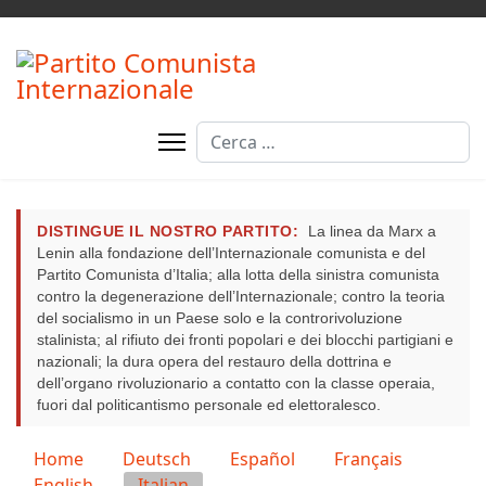
Cerca
Type 2 or more characters for resul
DISTINGUE IL NOSTRO PARTITO:
La linea da Marx a
Lenin alla fondazione dell’Internazionale comunista e del
Partito Comunista d’Italia; alla lotta della sinistra comunista
contro la degenerazione dell’Internazionale; contro la teoria
del socialismo in un Paese solo e la controrivoluzione
stalinista; al rifiuto dei fronti popolari e dei blocchi partigiani e
nazionali; la dura opera del restauro della dottrina e
dell’organo rivoluzionario a contatto con la classe operaia,
fuori dal politicantismo personale ed elettoralesco.
Seleziona la tua lingua
Home
Deutsch
Español
Français
English
Italian