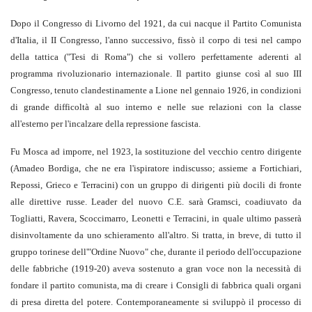
Dopo il Congresso di Livorno del 1921, da cui nacque il Partito Comunista
d'Italia, il II Congresso, l'anno successivo, fissò il corpo di tesi nel campo
della tattica ("Tesi di Roma") che si vollero perfettamente aderenti al
programma rivoluzionario internazionale. Il partito giunse così al suo III
Congresso, tenuto clandestinamente a Lione nel gennaio 1926, in condizioni
di grande difficoltà al suo interno e nelle sue relazioni con la classe
all'esterno per l'incalzare della repressione fascista.
Fu Mosca ad imporre, nel 1923, la sostituzione del vecchio centro dirigente
(Amadeo Bordiga, che ne era l'ispiratore indiscusso; assieme a Fortichiari,
Repossi, Grieco e Terracini) con un gruppo di dirigenti più docili di fronte
alle direttive russe. Leader del nuovo C.E. sarà Gramsci, coadiuvato da
Togliatti, Ravera, Scoccimarro, Leonetti e Terracini, in quale ultimo passerà
disinvoltamente da uno schieramento all'altro. Si tratta, in breve, di tutto il
gruppo torinese dell'"Ordine Nuovo" che, durante il periodo dell'occupazione
delle fabbriche (1919-20) aveva sostenuto a gran voce non la necessità di
fondare il partito comunista, ma di creare i Consigli di fabbrica quali organi
di presa diretta del potere. Contemporaneamente si sviluppò il processo di