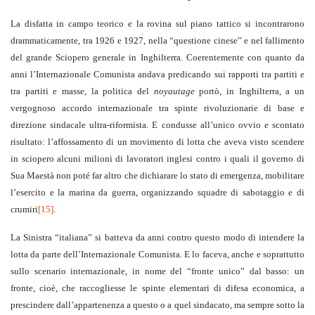
La disfatta in campo teorico e la rovina sul piano tattico si incontrarono
drammaticamente, tra 1926 e 1927, nella “questione cinese” e nel fallimento
del grande Sciopero generale in Inghilterra. Coerentemente con quanto da
anni l’Internazionale Comunista andava predicando sui rapporti tra partiti e
tra partiti e masse, la politica del
noyautage
portò, in Inghilterra, a un
vergognoso accordo internazionale tra spinte rivoluzionarie di base e
direzione sindacale ultra-riformista. E condusse all’unico ovvio e scontato
risultato: l’affossamento di un movimento di lotta che aveva visto scendere
in sciopero alcuni milioni di lavoratori inglesi contro i quali il governo di
Sua Maestà non poté far altro che dichiarare lo stato di emergenza, mobilitare
l’esercito e la marina da guerra, organizzando squadre di sabotaggio e di
crumiri
[15]
.
La Sinistra “italiana” si batteva da anni contro questo modo di intendere la
lotta da parte dell’Internazionale Comunista. E lo faceva, anche e soprattutto
sullo scenario internazionale, in nome del “fronte unico” dal basso: un
fronte, cioè, che raccogliesse le spinte elementari di difesa economica, a
prescindere dall’appartenenza a questo o a quel sindacato, ma sempre sotto la