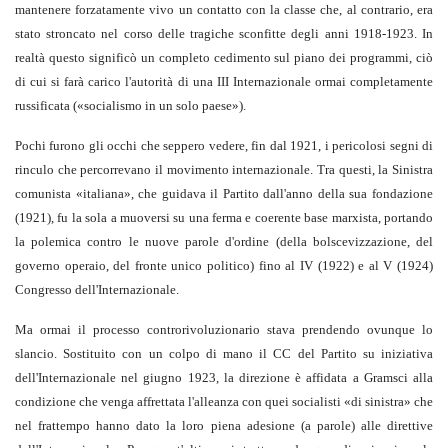
mantenere forzatamente vivo un contatto con la classe che, al contrario, era
stato stroncato nel corso delle tragiche sconfitte degli anni 1918-1923. In
realtà questo significò un completo cedimento sul piano dei programmi, ciò
di cui si farà carico l'autorità di una III Internazionale ormai completamente
russificata («socialismo in un solo paese»).
Pochi furono gli occhi che seppero vedere, fin dal 1921, i pericolosi segni di
rinculo che percorrevano il movimento internazionale. Tra questi, la Sinistra
comunista «italiana», che guidava il Partito dall'anno della sua fondazione
(1921), fu la sola a muoversi su una ferma e coerente base marxista, portando
la polemica contro le nuove parole d'ordine (della bolscevizzazione, del
governo operaio, del fronte unico politico) fino al IV (1922) e al V (1924)
Congresso dell'Internazionale.
Ma ormai il processo controrivoluzionario stava prendendo ovunque lo
slancio. Sostituito con un colpo di mano il CC del Partito su iniziativa
dell'Internazionale nel giugno 1923, la direzione è affidata a Gramsci alla
condizione che venga affrettata l'alleanza con quei socialisti «di sinistra» che
nel frattempo hanno dato la loro piena adesione (a parole) alle direttive