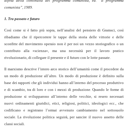
difesa della continuità del programma comunista, ed. “Il programma
comunista”, 1989.
1. Tra passato e futuro
Così come si è fatto più sopra, nell’analisi del pensiero di Gramsci, così
ribadiamo che il ripercorrere le tappe della storia delle vittorie e delle
sconfitte del movimento operaio non è per noi un vezzo storiografico o un
contributo alla «scienza», ma una necessità per il lavoro pratico
rivoluzionario, di collegare il presente e il futuro con le lotte passate.
Il marxismo descrive l’intero arco storico dell’umanità come il procedere da
un modo di produzione all’altro. Un modo di produzione è definito sulla
base dei rapporti che gli individui hanno all’interno del processo produttivo
e di scambio, tra di loro e con i mezzi di produzione. Quando le forme di
produzione si svilupparono all’interno delle vecchie, si resero necessari
nuovi ordinamenti giuridici, etici, religiosi, politici, ideologici ecc., che
codificano e registrano l’ormai avvenuto cambiamento nel sottosuolo
sociale. La rivoluzione politica seguirà, per sancire il nuovo assetto delle
classi sociali.