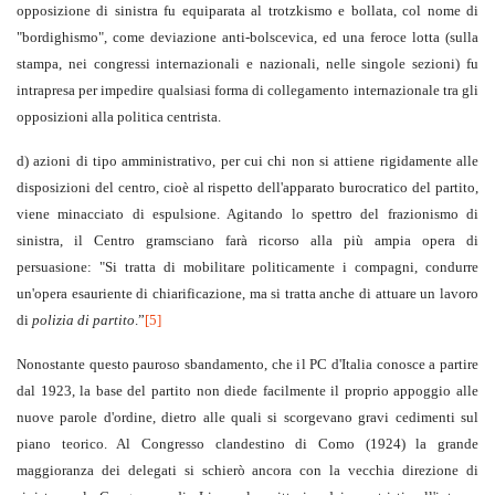
opposizione di sinistra fu equiparata al trotzkismo e bollata, col nome di
"bordighismo", come deviazione anti-bolscevica, ed una feroce lotta (sulla
stampa, nei congressi internazionali e nazionali, nelle singole sezioni) fu
intrapresa per impedire qualsiasi forma di collegamento internazionale tra gli
opposizioni alla politica centrista.
d) azioni di tipo amministrativo, per cui chi non si attiene rigidamente alle
disposizioni del centro, cioè al rispetto dell'apparato burocratico del partito,
viene minacciato di espulsione. Agitando lo spettro del frazionismo di
sinistra, il Centro gramsciano farà ricorso alla più ampia opera di
persuasione: "Si tratta di mobilitare politicamente i compagni, condurre
un'opera esauriente di chiarificazione, ma si tratta anche di attuare un lavoro
di
polizia di partito
.”
[5]
Nonostante questo pauroso sbandamento, che il PC d'Italia conosce a partire
dal 1923, la base del partito non diede facilmente il proprio appoggio alle
nuove parole d'ordine, dietro alle quali si scorgevano gravi cedimenti sul
piano teorico. Al Congresso clandestino di Como (1924) la grande
maggioranza dei delegati si schierò ancora con la vecchia direzione di