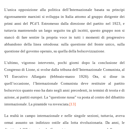
L’unica opposizione alla politica dell’Internazionale basata su principi
rigorosamente marxisti si sviluppa in Italia attorno al gruppo dirigente dei
primi anni del PCd’I. Estromesso dalla direzione del partito nel 1923, e
tuttavia mantenendo un largo seguito tra gli iscritti, questo gruppo non si
stancò di fare sentire la propria voce in tutti i momenti di progressivo
abbandono della linea ortodossa: sulla questione del fronte unico, sulla
questione del governo operaio, su quella della bolscevizzazione.
L’ultimo, vigoroso intervento, pochi giorni dopo la conclusione del
Congresso di Lione, si svolse dalla tribuna dell’Internazionale Comunista, al
VI Esecutivo Allargato (febbraio-marzo 1926). Ora, si disse in
quell’occasione, l’Internazionale Comunista deve restituire al partito
bolscevico quanto esso ha dato negli anni precedenti, in termini di teoria e di
azione, ai partiti europei. La “questione russa” va posta al centro del dibattito
internazionale. La piramide va rovesciata.
[13]
La realtà in campo internazionale e nelle singole sezioni, tuttavia, aveva
ormai assunto un indirizzo ostile alla lotta rivoluzionaria. Da anni, le