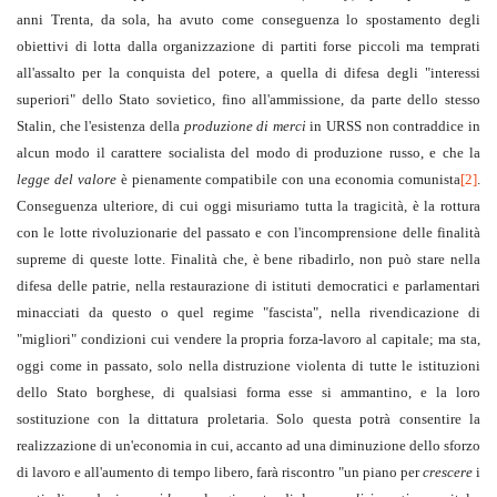
anni Trenta, da sola, ha avuto come conseguenza lo spostamento degli
obiettivi di lotta dalla organizzazione di partiti forse piccoli ma temprati
all'assalto per la conquista del potere, a quella di difesa degli "interessi
superiori" dello Stato sovietico, fino all'ammissione, da parte dello stesso
Stalin, che l'esistenza della
produzione di merci
in URSS non contraddice in
alcun modo il carattere socialista del modo di produzione russo, e che la
legge del valore
è pienamente compatibile con una economia comunista
[2]
.
Conseguenza ulteriore, di cui oggi misuriamo tutta la tragicità, è la rottura
con le lotte rivoluzionarie del passato e con l'incomprensione delle finalità
supreme di queste lotte. Finalità che, è bene ribadirlo, non può stare nella
difesa delle patrie, nella restaurazione di istituti democratici e parlamentari
minacciati da questo o quel regime "fascista", nella rivendicazione di
"migliori" condizioni cui vendere la propria forza-lavoro al capitale; ma sta,
oggi come in passato, solo nella distruzione violenta di tutte le istituzioni
dello Stato borghese, di qualsiasi forma esse si ammantino, e la loro
sostituzione con la dittatura proletaria. Solo questa potrà consentire la
realizzazione di un'economia in cui, accanto ad una diminuzione dello sforzo
di lavoro e all'aumento di tempo libero, farà riscontro "un piano per
crescere
i