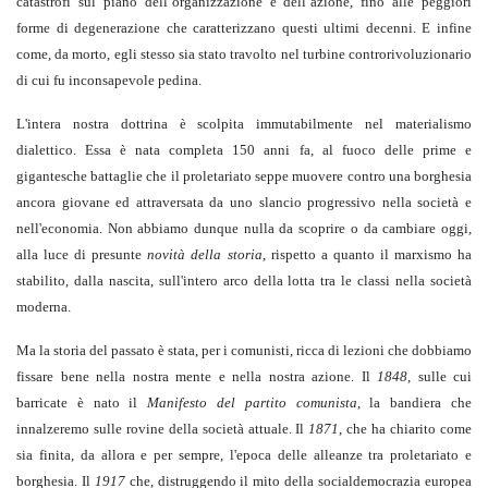
catastrofi sul piano dell’organizzazione e dell’azione, fino alle peggiori
forme di degenerazione che caratterizzano questi ultimi decenni. E infine
come, da morto, egli stesso sia stato travolto nel turbine controrivoluzionario
di cui fu inconsapevole pedina.
L'intera nostra dottrina è scolpita immutabilmente nel materialismo
dialettico. Essa è nata completa 150 anni fa, al fuoco delle prime e
gigantesche battaglie che il proletariato seppe muovere contro una borghesia
ancora giovane ed attraversata da uno slancio progressivo nella società e
nell'economia. Non abbiamo dunque nulla da scoprire o da cambiare oggi,
alla luce di presunte
novità della storia
, rispetto a quanto il marxismo ha
stabilito, dalla nascita, sull'intero arco della lotta tra le classi nella società
moderna.
Ma la storia del passato è stata, per i comunisti, ricca di lezioni che dobbiamo
fissare bene nella nostra mente e nella nostra azione. Il
1848
, sulle cui
barricate è nato il
Manifesto del partito comunista
, la bandiera che
innalzeremo sulle rovine della società attuale. Il
1871
, che ha chiarito come
sia finita, da allora e per sempre, l'epoca delle alleanze tra proletariato e
borghesia. Il
1917
che, distruggendo il mito della socialdemocrazia europea