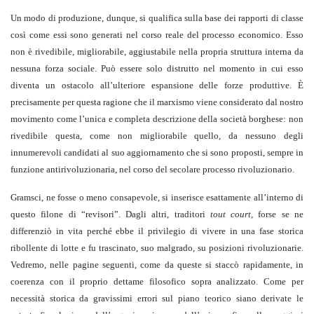
Un modo di produzione, dunque, si qualifica sulla base dei rapporti di classe
così come essi sono generati nel corso reale del processo economico. Esso
non è rivedibile, migliorabile, aggiustabile nella propria struttura interna da
nessuna forza sociale. Può essere solo distrutto nel momento in cui esso
diventa un ostacolo all’ulteriore espansione delle forze produttive. È
precisamente per questa ragione che il marxismo viene considerato dal nostro
movimento come l’unica e completa descrizione della società borghese: non
rivedibile questa, come non migliorabile quello, da nessuno degli
innumerevoli candidati al suo aggiornamento che si sono proposti, sempre in
funzione antirivoluzionaria, nel corso del secolare processo rivoluzionario.
Gramsci, ne fosse o meno consapevole, si inserisce esattamente all’interno di
questo filone di “revisori”. Dagli altri, traditori
tout court
, forse se ne
differenziò in vita perché ebbe il privilegio di vivere in una fase storica
ribollente di lotte e fu trascinato, suo malgrado, su posizioni rivoluzionarie.
Vedremo, nelle pagine seguenti, come da queste si staccò rapidamente, in
coerenza con il proprio dettame filosofico sopra analizzato. Come per
necessità storica da gravissimi errori sul piano teorico siano derivate le