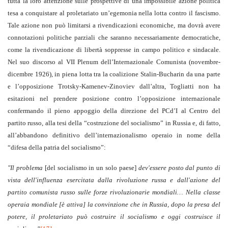
tutta la loro attenzione sulle prospettive di una impossibile azione politica
tesa a conquistare al proletariato un’egemonia nella lotta contro il fascismo.
Tale azione non può limitarsi a rivendicazioni economiche, ma dovrà avere
connotazioni politiche parziali che saranno necessariamente democratiche,
come la rivendicazione di libertà soppresse in campo politico e sindacale.
Nel suo discorso al VII Plenum dell’Internazionale Comunista (novembre-
dicembre 1926), in piena lotta tra la coalizione Stalin-Bucharin da una parte
e l’opposizione Trotsky-Kamenev-Zinoviev dall’altra, Togliatti non ha
esitazioni nel prendere posizione contro l’opposizione internazionale
confermando il pieno appoggio della direzione del PCd’I al Centro del
partito russo, alla tesi della “costruzione del socialismo” in Russia e, di fatto,
all’abbandono definitivo dell’internazionalismo operaio in nome della
“difesa della patria del socialismo”:
"Il problema
[del socialismo in un solo paese]
dev'essere posto dal punto di
vista dell'influenza esercitata dalla rivoluzione russa e dall'azione del
partito comunista russo sulle forze rivoluzionarie mondiali… Nella classe
operaia mondiale [è attiva] la convinzione che in Russia, dopo la presa del
potere, il proletariato può costruire il socialismo e oggi costruisce il