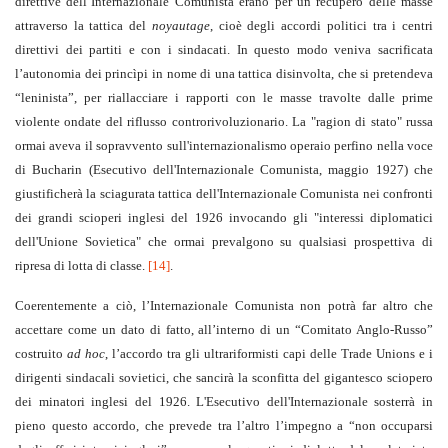
direttive dell’Internazionale Comunista erano per un recupero delle masse
attraverso la tattica del
noyautage
, cioè degli accordi politici tra i centri
direttivi dei partiti e con i sindacati. In questo modo veniva sacrificata
l’autonomia dei princìpi in nome di una tattica disinvolta, che si pretendeva
“leninista”, per riallacciare i rapporti con le masse travolte dalle prime
violente ondate del riflusso controrivoluzionario. La "ragion di stato" russa
ormai aveva il sopravvento sull'internazionalismo operaio perfino nella voce
di Bucharin (Esecutivo dell'Internazionale Comunista, maggio 1927) che
giustificherà la sciagurata tattica dell'Internazionale Comunista nei confronti
dei grandi scioperi inglesi del 1926 invocando gli "interessi diplomatici
dell'Unione Sovietica" che ormai prevalgono su qualsiasi prospettiva di
ripresa di lotta di classe.
[14]
.
Coerentemente a ciò, l’Internazionale Comunista non potrà far altro che
accettare come un dato di fatto, all’interno di un “Comitato Anglo-Russo”
costruito
ad hoc
, l’accordo tra gli ultrariformisti capi delle Trade Unions e i
dirigenti sindacali sovietici, che sancirà la sconfitta del gigantesco sciopero
dei minatori inglesi del 1926. L'Esecutivo dell'Internazionale sosterrà in
pieno questo accordo, che prevede tra l’altro l’impegno a “non occuparsi