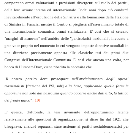
comportano ormai valutazioni e previsioni divergenti sul ruolo dei partiti,
della loro azione interna ed internazionale. Pochi anni dopo ciò condurrà
inevitabilmente all’espulsione della
Sinistra
e alla formazione della Frazione
di Sinistra in Francia; mentre il Centro si piegherà all'asservimento totale di
una Internazionale comunista ormai stalinizzata. E' così che si cercano
"margini di manovra" nell'ambito delle "particolarità nazionali", invocate a
gran voce proprio nel momento in cui vengono imposte direttive mondiali in
una direzione precisamente opposta alle classiche tesi dei primi due
Congressi dell'Internazionale Comunista. E' così che ancora una volta, per
bocca di Humbert-Droz, viene ribadita la necessità che
"il nostro partito deve proseguire nell'avvicinamento degli operai
massimalisti
[frazione del PSI, ndr]
alla base, applicando quelle formule
opportune non solo dal basso, ma quando occorra anche dall'alto, la tattica
del fronte unico".
[10]
E' questa, d'altronde, la tesi invariante dell'opportunismo latente
relativamente alle questioni di organizzazione: si disse fin dal 1921 che
bisognava, anziché separarsi, stare assieme ai partiti socialdemocratici per