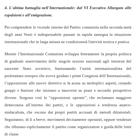
4. L'ultima battaglia nell'Internazionale: dal VI Esecutivo Allargato alle
espulsioni e all’emigrazione.
Per comprendere le vicende interne del Partito comunista nella seconda metà
degli anni Venti è indispensabile passare in rapida rassegna la situazione
internazionale che in larga misura ne condizionerà l'attività teorica e pratica.
Mentre l’Internazionale Comunista sviluppa ferreamente la propria politica
di graduale asservimento delle singole sezioni nazionali agli interessi del
nascente Stato sovietico, frantumando l’unità internazionalista del
proletariato europeo che aveva guidato i primi Congressi dell’Internazionale,
l’opposizione alle nuove direttive si fa acuta su molteplici aspetti, creando
gruppi e frazioni che iniziano a muoversi su piani e secondo prospettive
diverse. Sorgono così le “opposizioni operaie”, che reclamano maggiore
democrazia all’interno dei partiti, e le opposizioni a tendenza anarco-
sindacalista, che escono dai propri partiti accusati di metodi dittatoriali.
Seguiranno, di lì a breve, movimenti decisamente operaisti, oppure tendenze
che rifiutano esplicitamente il partito come organizzatore e guida delle lotte
di classe.