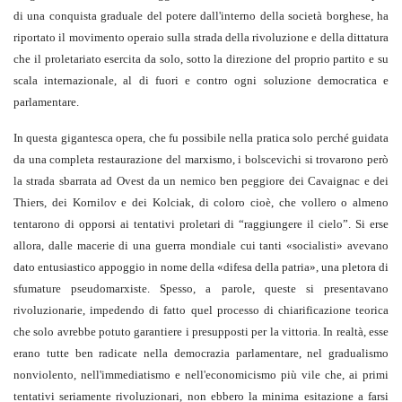
di una conquista graduale del potere dall'interno della società borghese, ha
riportato il movimento operaio sulla strada della rivoluzione e della dittatura
che il proletariato esercita da solo, sotto la direzione del proprio partito e su
scala internazionale, al di fuori e contro ogni soluzione democratica e
parlamentare.
In questa gigantesca opera, che fu possibile nella pratica solo perché guidata
da una completa restaurazione del marxismo, i bolscevichi si trovarono però
la strada sbarrata ad Ovest da un nemico ben peggiore dei Cavaignac e dei
Thiers, dei Kornilov e dei Kolciak, di coloro cioè, che vollero o almeno
tentarono di opporsi ai tentativi proletari di “raggiungere il cielo”. Si erse
allora, dalle macerie di una guerra mondiale cui tanti «socialisti» avevano
dato entusiastico appoggio in nome della «difesa della patria», una pletora di
sfumature pseudomarxiste. Spesso, a parole, queste si presentavano
rivoluzionarie, impedendo di fatto quel processo di chiarificazione teorica
che solo avrebbe potuto garantiere i presupposti per la vittoria. In realtà, esse
erano tutte ben radicate nella democrazia parlamentare, nel gradualismo
nonviolento, nell'immediatismo e nell'economicismo più vile che, ai primi
tentativi seriamente rivoluzionari, non ebbero la minima esitazione a farsi