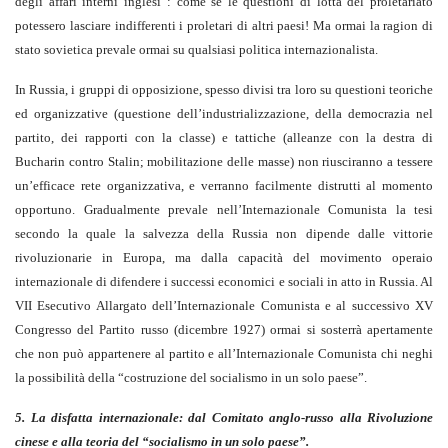
degli affari interni inglesi”: come se le questioni di lotta del proletariato
potessero lasciare indifferenti i proletari di altri paesi! Ma ormai la ragion di
stato sovietica prevale ormai su qualsiasi politica internazionalista.
In Russia, i gruppi di opposizione, spesso divisi tra loro su questioni teoriche
ed organizzative (questione dell’industrializzazione, della democrazia nel
partito, dei rapporti con la classe) e tattiche (alleanze con la destra di
Bucharin contro Stalin; mobilitazione delle masse) non riusciranno a tessere
un’efficace rete organizzativa, e verranno facilmente distrutti al momento
opportuno. Gradualmente prevale nell’Internazionale Comunista la tesi
secondo la quale la salvezza della Russia non dipende dalle vittorie
rivoluzionarie in Europa, ma dalla capacità del movimento operaio
internazionale di difendere i successi economici e sociali in atto in Russia. Al
VII Esecutivo Allargato dell’Internazionale Comunista e al successivo XV
Congresso del Partito russo (dicembre 1927) ormai si sosterrà apertamente
che non può appartenere al partito e all’Internazionale Comunista chi neghi
la possibilità della “costruzione del socialismo in un solo paese”.
5. La disfatta internazionale: dal Comitato anglo-russo alla Rivoluzione
cinese e alla teoria del “socialismo in un solo paese”.