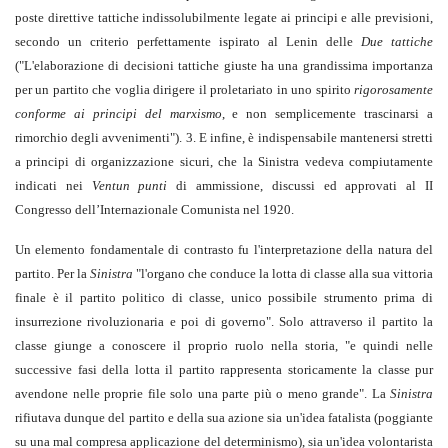
poste direttive tattiche indissolubilmente legate ai principi e alle previsioni,
secondo un criterio perfettamente ispirato al Lenin delle
Due tattiche
("L'elaborazione di decisioni tattiche giuste ha una grandissima importanza
per un partito che voglia dirigere il proletariato in uno spirito
rigorosamente
conforme ai principi del marxismo
, e non semplicemente trascinarsi a
rimorchio degli avvenimenti"). 3. E infine, è indispensabile mantenersi stretti
a principi di organizzazione sicuri, che la Sinistra vedeva compiutamente
indicati nei
Ventun punti
di ammissione, discussi ed approvati al II
Congresso dell’Internazionale Comunista nel 1920.
Un elemento fondamentale di contrasto fu l'interpretazione della natura del
partito. Per la
Sinistra
"l'organo che conduce la lotta di classe alla sua vittoria
finale è il partito politico di classe, unico possibile strumento prima di
insurrezione rivoluzionaria e poi di governo". Solo attraverso il partito la
classe giunge a conoscere il proprio ruolo nella storia, "e quindi nelle
successive fasi della lotta il partito rappresenta storicamente la classe pur
avendone nelle proprie file solo una parte più o meno grande". La
Sinistra
rifiutava dunque del partito e della sua azione sia un'idea fatalista (poggiante
su una mal compresa applicazione del determinismo), sia un'idea volontarista