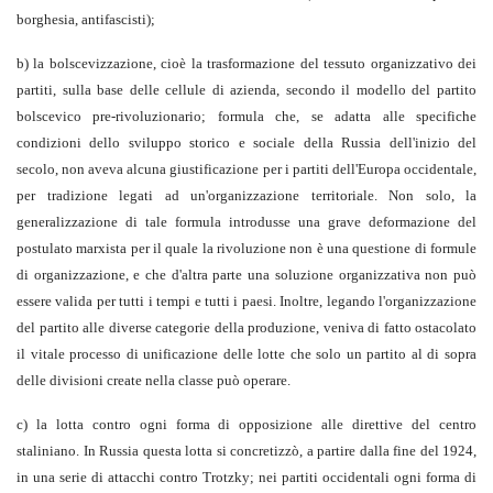
borghesia, antifascisti);
b) la bolscevizzazione, cioè la trasformazione del tessuto organizzativo dei
partiti, sulla base delle cellule di azienda, secondo il modello del partito
bolscevico pre-rivoluzionario; formula che, se adatta alle specifiche
condizioni dello sviluppo storico e sociale della Russia dell'inizio del
secolo, non aveva alcuna giustificazione per i partiti dell'Europa occidentale,
per tradizione legati ad un'organizzazione territoriale. Non solo, la
generalizzazione di tale formula introdusse una grave deformazione del
postulato marxista per il quale la rivoluzione non è una questione di formule
di organizzazione, e che d'altra parte una soluzione organizzativa non può
essere valida per tutti i tempi e tutti i paesi. Inoltre, legando l'organizzazione
del partito alle diverse categorie della produzione, veniva di fatto ostacolato
il vitale processo di unificazione delle lotte che solo un partito al di sopra
delle divisioni create nella classe può operare.
c) la lotta contro ogni forma di opposizione alle direttive del centro
staliniano. In Russia questa lotta si concretizzò, a partire dalla fine del 1924,
in una serie di attacchi contro Trotzky; nei partiti occidentali ogni forma di