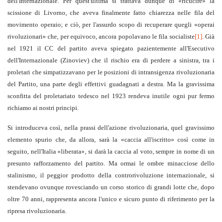
dell'Internazionale. Per quest'ultima si trattava dunque di «ricucire» la
scissione di Livorno, che aveva finalmente fatto chiarezza nelle fila del
movimento operaio; e ciò, per l'assurdo scopo di recuperare quegli «operai
rivoluzionari» che, per equivoco, ancora popolavano le fila socialiste
[1]
. Già
nel 1921 il CC del partito aveva spiegato pazientemente all'Esecutivo
dell'Internazionale (Zinoviev) che il rischio era di perdere a sinistra, tra i
proletari che simpatizzavano per le posizioni di intransigenza rivoluzionaria
del Partito, una parte degli effettivi guadagnati a destra. Ma la gravissima
sconfitta del proletariato tedesco nel 1923 rendeva inutile ogni pur fermo
richiamo ai nostri principi.
Si introduceva così, nella prassi dell'azione rivoluzionaria, quel gravissimo
elemento spurio che, da allora, sarà la «caccia all'iscritto» così come in
seguito, nell'Italia «liberata», si darà la caccia al voto, sempre in nome di un
presunto rafforzamento del partito. Ma ormai le ombre minacciose dello
stalinismo, il peggior prodotto della controrivoluzione internazionale, si
stendevano ovunque rovesciando un corso storico di grandi lotte che, dopo
oltre 70 anni, rappresenta ancora l'unico e sicuro punto di riferimento per la
ripresa rivoluzionaria.