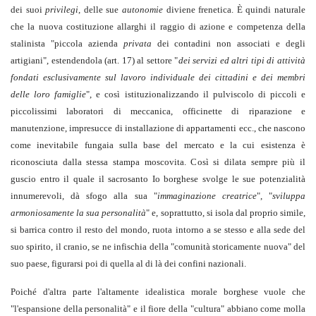
dei suoi
privilegi
, delle sue
autonomie
diviene frenetica. È quindi naturale
che la nuova costituzione allarghi il raggio di azione e competenza della
stalinista "piccola azienda
privata
dei contadini non associati e degli
artigiani", estendendola (art. 17) al settore "
dei servizi ed altri tipi di attività
fondati esclusivamente sul lavoro individuale dei cittadini e dei membri
delle loro famiglie
", e così istituzionalizzando il pulviscolo di piccoli e
piccolissimi laboratori di meccanica, officinette di riparazione e
manutenzione, impresucce di installazione di appartamenti ecc., che nascono
come inevitabile fungaia sulla base del mercato e la cui esistenza è
riconosciuta dalla stessa stampa moscovita. Così si dilata sempre più il
guscio entro il quale il sacrosanto Io borghese svolge le sue potenzialità
innumerevoli, dà sfogo alla sua "
immaginazione creatrice
", "
sviluppa
armoniosamente la sua personalità
" e, soprattutto, si isola dal proprio simile,
si barrica contro il resto del mondo, ruota intorno a se stesso e alla sede del
suo spirito, il cranio, se ne infischia della "comunità storicamente nuova" del
suo paese, figurarsi poi di quella al di là dei confini nazionali.
Poiché d'altra parte l'altamente idealistica morale borghese vuole che
"l'espansione della personalità" e il fiore della "cultura" abbiano come molla