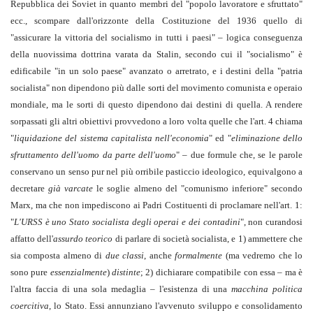
Repubblica dei Soviet in quanto membri del "popolo lavoratore e sfruttato"
ecc., scompare dall'orizzonte della Costituzione del 1936 quello di
"assicurare la vittoria del socialismo in tutti i paesi" – logica conseguenza
della nuovissima dottrina varata da Stalin, secondo cui il "socialismo" è
edificabile "in un solo paese" avanzato o arretrato, e i destini della "patria
socialista" non dipendono più dalle sorti del movimento comunista e operaio
mondiale, ma le sorti di questo dipendono dai destini di quella. A rendere
sorpassati gli altri obiettivi provvedono a loro volta quelle che l'art. 4 chiama
"
liquidazione del sistema capitalista nell'economia
" ed "
eliminazione dello
sfruttamento dell'uomo da parte dell'uomo
" – due formule che, se le parole
conservano un senso pur nel più orribile pasticcio ideologico, equivalgono a
decretare
già varcate
le soglie almeno del "comunismo inferiore" secondo
Marx, ma che non impediscono ai Padri Costituenti di proclamare nell'art. 1:
"
L'URSS è uno Stato socialista degli operai e dei contadini
", non curandosi
affatto dell'
assurdo teorico
di parlare di società socialista, e 1) ammettere che
sia composta almeno di
due classi
, anche
formalmente
(ma vedremo che lo
sono pure
essenzialmente
)
distinte
; 2) dichiarare compatibile con essa – ma è
l'altra faccia di una sola medaglia – l'esistenza di una
macchina politica
coercitiva
, lo Stato. Essi annunziano l'avvenuto sviluppo e consolidamento