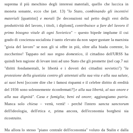
suprema il più meschino degli interessi materiali, quello che luccica in
moneta sonante, ecco che (art. 13) "
lo Stato, combinando gli incentivi
materiali
[quattrini]
e morali
[le decorazioni sul petto degli eroi della
produttività del lavoro, i titoli, i diplomi]
, contribuisce a fare del lavoro il
primo bisogno vitale di ogni Sovietico
" – questo bipede implume il cui
grado di coscienza socialista è tanto elevato da non saper gustare la marxista
"gioia del lavoro" se non gli si offre in più, oltre alla biada corrente, lo
zuccherino! Tappato nel
suo
regno
domestico
, il cittadino dell'URSS ha
quindi ben ragione di levare inni ad uno Stato che gli promette (nel cap.7 sui
"diritti fondamentali, le libertà e i doveri dei cittadini sovietici") "
la
protezione della giustizia contro gli attentati alla sua vita e alla sua salute,
ai suoi beni
[occorre dire che i famosi risparmi e il celebre diritto di eredità
del 1936 sono solennemente riconfermati?]
e alla sua libertà, al suo onore e
alla sua dignità
".
Casa e famiglia; beni ed onore
; aggiungiamo
patria
.
Manca solo
chiesa
– verrà, verrà! - perché l'intero
sancta sanctorum
dell'ideologia, dell'etica e, prima ancora, dell'economia borghesi sia
ricostruito.
Ma allora lo stesso "piano centrale dell'economia" voluto da Stalin e dalla