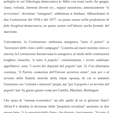
poltiglia in cui l'ideologia democratica (e Iddio con essa) vuole che gruppi,
classi, volontà, interessi diversi ecc., seppur sussistono, armonicamente "si
avvicinino", diventino "omogenei", addirittura si fondano. Affianchiamo le
due Costituzioni del 1936 e del 1977:
un passo avanti nella professione di
fede borghese-democratica, un passo avanti nell'abiura anche formale del
marxismo.
Cinicamente, la Costituzione staliniana assegnava "
tutto il potere
" ai
"
lavoratori delle città e delle campagne
". Costretta ad essere insieme cinica e
sincera, la Costituzione brezneviana lo assegnava, al modo delle costituzioni
borghesi classiche, "
a tutto il popolo
": coerentemente, i soviet cambiano
appellativo: sono "
i soviet dei deputati del popolo
" (art. 2). Con altrettanta
coerenza, "
il Partito comunista dell'Unione sovietica esiste
", non
per e al
servizio
delle finalità storiche della classe operaia, di cui si ammette
l'esistenza con "volontà e interessi" propri, ma "
per il popolo e al servizio del
popolo
" (art. 6), giusto giusto come per Carrillo, Marchais, Berlinguer.
Che razza di "sistema economico" sta alle spalle di un sì glorioso Stato?
All'art.9 è ribadita la divisione della "proprietà socialista" anzitutto in due
grosse fette: 1) la proprietà dello Stato, che diventa, logicamente, "di tutto il