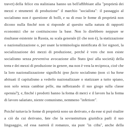
travet) della felice era staliniana hanno un bell'affibbiare alla "proprietà dei
mezzi e strumenti di produzione" il marchio "socialista": il passaggio al
socialismo non è questione di bolli, e su di esso le forme di proprietà non
dicono nulla finché non si risponde al quesito sulla natura di rapporti
economici che ne costituiscono la base. Non lo direbbero neppure se
risultasse esistente in Russia, su scala generale (il che non è), la statizzazione
o nazionalizzazione o, per usare la terminologia mistificata di lor signori, la
socializzazione dei mezzi di produzione, perché è vero che non esiste
socialismo senza
preventiva
avocazione allo Stato (
poi
alla società) della
terra e dei mezzi di produzione in genere, ma non è vera la reciproca, cioè che
la loro nazionalizzazione significhi
ipso facto
socialismo (non ci ha forse
abituati il capitalismo a vederlo nazionalizzare o statizzare a tutto spiano,
non solo senza cambiar pelle, ma rafforzando il suo giogo sulla classe
operaia?); e, finché i prodotti hanno la forma di merci e il lavoro ha la forma
di lavoro salariato, niente comunismo, nemmeno "inferiore".
Poiché tuttavia le forme di proprietà sono un derivato, e da esse si può risalire
a ciò da cui derivano, fate che la sovrastruttura giuridica parli il suo
linguaggio, ed essa narrerà il romanzo, sia pure "in cifra", anche della