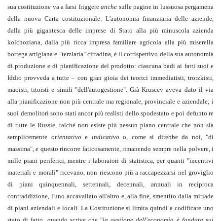
sua costituzione va a farsi friggere
anche
sulle pagine in lussuosa pergamena
della nuova Carta costituzionale. L'autonomia finanziaria delle aziende,
dalla più gigantesca delle imprese di Stato alla più minuscola azienda
kolchoziana, dalla più ricca impresa familiare agricola alla più miserella
bottega artigiana e "terziaria" cittadina, è il corrispettivo della sua autonomia
di produzione e di pianificazione del prodotto: ciascuna badi ai fatti suoi e
Iddio provveda a tutte – con gran gioia dei teorici immediatisti, trotzkisti,
maoisti, titoisti e simili "dell'autogestione". Già Kruscev aveva dato il via
alla pianificazione non più centrale ma regionale, provinciale e aziendale; i
suoi demolitori sono stati ancor più realisti dello spodestato e poi defunto re
di tutte le Russie, talché non esiste più nessun piano centrale che non sia
semplicemente
orientativo
e
indicativo
o, come si direbbe da noi, "di
massima", e questo rincorre faticosamente, rimanendo sempre nella polvere, i
mille piani periferici, mentre i laboratori di statistica, per quanti "incentivi
materiali e morali" ricevano, non riescono più a raccapezzarsi nel groviglio
di piani quinquennali, settennali, decennali, annuali in reciproca
contraddizione, l'uno accavallato all'altro e, alla fine, smentito dalla miriade
di piani aziendali e locali. La Costituzione si limita quindi a codificare uno
stato di fatto, quando scrive che "
la gestione dell'economia è fondata sui