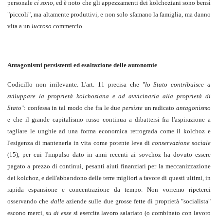
personale
ci sono
, ed è noto che gli appezzamenti dei kolchoziani sono bensì
"piccoli", ma altamente produttivi, e non solo sfamano la famiglia, ma danno
vita a un
lucroso
commercio.
Antagonismi persistenti ed esaltazione delle autonomie
Codicillo non irrilevante. L'art. 11 precisa che "
lo Stato contribuisce a
sviluppare la proprietà kolchoziana e ad avvicinarla alla proprietà di
Stato
": confessa in tal modo che fra le due
persiste
un radicato
antagonismo
e che il grande capitalismo russo continua a dibattersi fra l'aspirazione a
tagliare le unghie ad una forma economica retrograda come il kolchoz e
l'esigenza di mantenerla in vita come potente leva di
conservazione sociale
(15), per cui l'impulso dato in anni recenti ai sovchoz ha dovuto essere
pagato a prezzo di continui, pesanti aiuti finanziari per la meccanizzazione
dei kolchoz, e dell'abbandono delle terre migliori a favore di questi ultimi, in
rapida espansione e concentrazione da tempo. Non vorremo ripeterci
osservando che
dalle
aziende sulle due grosse fette di proprietà "socialista"
escono merci,
su di esse
si esercita lavoro salariato (o combinato con lavoro