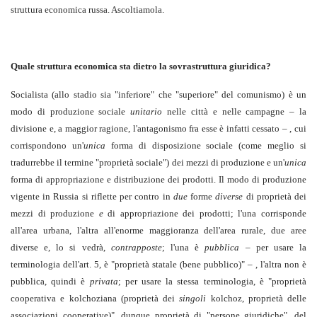
struttura economica russa. Ascoltiamola.
Quale struttura economica sta dietro la sovrastruttura giuridica?
Socialista (allo stadio sia "inferiore" che "superiore" del comunismo) è un
modo di produzione sociale
unitario
nelle città e nelle campagne – la
divisione e, a maggior ragione, l'antagonismo fra esse è infatti cessato – , cui
corrispondono un'
unica
forma di disposizione sociale (come meglio si
tradurrebbe il termine "proprietà sociale") dei mezzi di produzione e un'
unica
forma di appropriazione e distribuzione dei prodotti. Il modo di produzione
vigente in Russia si riflette per contro in
due
forme
diverse
di proprietà dei
mezzi di produzione
e
di appropriazione dei prodotti; l'una corrisponde
all'area urbana, l'altra all'enorme maggioranza dell'area rurale, due aree
diverse e, lo si vedrà,
contrapposte
; l'una è
pubblica
– per usare la
terminologia dell'art. 5, è "proprietà statale (bene pubblico)" – , l'altra non è
pubblica, quindi è
privata
; per usare la stessa terminologia, è "proprietà
cooperativa e kolchoziana (proprietà dei
singoli
kolchoz, proprietà delle
associazioni cooperative)", dunque proprietà di "persone giuridiche", del