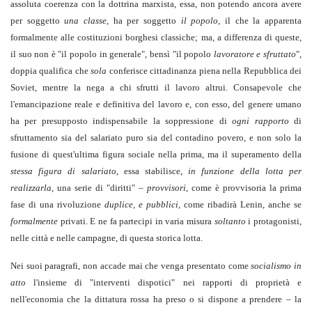
assoluta coerenza con la dottrina marxista, essa, non potendo ancora avere
per soggetto
una classe
, ha per soggetto
il popolo
, il che la apparenta
formalmente alle costituzioni borghesi classiche; ma, a differenza di queste,
il suo non è "il popolo in generale", bensì "il popolo
lavoratore e sfruttato
",
doppia qualifica che
sola
conferisce cittadinanza piena nella Repubblica dei
Soviet, mentre la nega a chi sfrutti il lavoro altrui. Consapevole che
l'emancipazione reale e definitiva del lavoro e, con esso, del genere umano
ha per presupposto indispensabile la soppressione di
ogni rapporto
di
sfruttamento sia del salariato puro sia del contadino povero, e non solo la
fusione di quest'ultima figura sociale nella prima, ma il superamento della
stessa figura di salariato
, essa stabilisce,
in funzione della lotta per
realizzarla
, una serie di "diritti" –
provvisori
, come è provvisoria la prima
fase di una rivoluzione
duplice, e pubblici,
come ribadirà Lenin, anche se
formalmente
privati. E ne fa partecipi in varia misura
soltanto
i protagonisti,
nelle città e nelle campagne, di questa storica lotta.
Nei suoi paragrafi, non accade mai che venga presentato come
socialismo in
atto
l'insieme di "interventi dispotici" nei rapporti di proprietà e
nell'economia che la dittatura rossa ha preso o si dispone a prendere – la