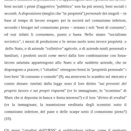
beni sociali i primi (l'aggettivo "pubblico" non ha più senso), beni sociali i
secondi. A
disposizione
(meglio che "in proprietà")
personale
dei singoli – in
base al tempo di lavoro erogato per la società nel comunismo inferiore,
secondo i bisogni nel comunismo pieno – restano i soli "beni di consumo";
ed essi infatti li
consumano
, punto e basta. Nello strano “socialismo
sovietico”, i mezzi di produzione e lo stesso suolo sono invece proprietà
o
dello Stato,
o
di aziende "collettive" agricole,
o
di aziende rurali personali e
familiari; i prodotti usciti
come merci
dalla loro combinazione con forza-
lavoro salariata appartengono allo Stato o alle suddette aziende, che ne
dispongono a piacere; i "cittadini" ottengono bensì in "proprietà personale" i
loro beni "di consumo e comodo" (9), ma attraverso lo scambio sul mercato e
contro denaro: tutelati dalla legge sono il loro diritto "
sui proventi del
proprio lavoro e sui propri risparmi
" (ve lo immaginate, lo "scontrino" di
Marx che si deposita in banca e frutta interessi?) e il loro "
diritto di eredità
"
(ve la immaginate, la trasmissione ereditaria degli scontrini sotto il
comunismo inferiore, del pane o delle scarpe sotto il comunismo pieno?)
(10).
Gli stessi "cittadini dell'URSS" si suddividono infine, come il territorio