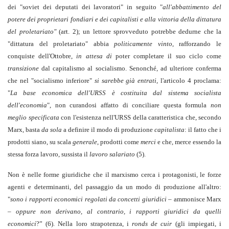
dei "soviet dei deputati dei lavoratori" in seguito "
all'abbattimento del
potere dei proprietari fondiari e dei capitalisti e alla vittoria della dittatura
del proletariato"
(art. 2); un lettore sprovveduto potrebbe dedurne che la
"dittatura del proletariato" abbia
politicamente vinto
, rafforzando le
conquiste dell'Ottobre,
in attesa di
poter completare il suo ciclo come
transizione
dal capitalismo al socialismo. Senonché, ad ulteriore conferma
che nel "socialismo inferiore"
si sarebbe già entrati
, l'articolo 4 proclama:
"
La base economica dell'URSS è costituita dal sistema socialista
dell'economia
", non curandosi affatto di conciliare questa formula
non
meglio specificata
con l'esistenza nell'URSS della caratteristica che, secondo
Marx, basta
da sola
a definire il modo di produzione
capitalista
: il fatto che i
prodotti siano, su scala
generale
, prodotti come
merci
e che, merce essendo la
stessa forza lavoro, sussista il
lavoro salariato
(5).
Non è nelle forme giuridiche che il marxismo cerca i protagonisti, le forze
agenti e determinanti, del passaggio da un modo di produzione all'altro:
"
sono i rapporti economici regolati da concetti giuridici
– ammonisce Marx
–
oppure non derivano, al contrario, i rapporti giuridici da quelli
economici
?” (6). Nella loro strapotenza, i
ronds de cuir
(gli impiegati, i