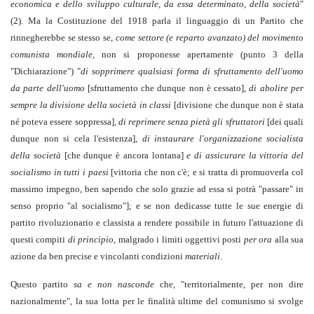
economica e dello sviluppo culturale, da essa determinato, della società
"
(2). Ma la Costituzione del 1918 parla il linguaggio di un Partito che
rinnegherebbe se stesso se,
come settore (e reparto avanzato) del movimento
comunista mondiale,
non si proponesse apertamente (punto 3 della
"Dichiarazione") "
di sopprimere qualsiasi forma di sfruttamento dell'uomo
da parte dell'uomo
[sfruttamento che dunque non è cessato],
di abolire per
sempre la divisione della società in classi
[divisione che dunque non è stata
né poteva essere soppressa]
, di reprimere senza pietà gli sfruttatori
[dei quali
dunque non si cela l'esistenza],
di instaurare l'organizzazione socialista
della società
[che dunque è ancora lontana]
e di assicurare la vittoria del
socialismo in tutti i paesi
[vittoria che non c'è; e si tratta di promuoverla col
massimo impegno, ben sapendo che solo grazie ad essa si potrà "passare" in
senso proprio "al socialismo"]; e se non dedicasse tutte le sue energie di
partito rivoluzionario e classista a rendere possibile in futuro l'attuazione di
questi compiti
di principio
, malgrado i limiti oggettivi posti
per ora
alla sua
azione da ben precise e vincolanti condizioni
materiali
.
Questo partito
sa e non nasconde
che, "territorialmente, per non dire
nazionalmente", la sua lotta per le finalità ultime del comunismo si svolge