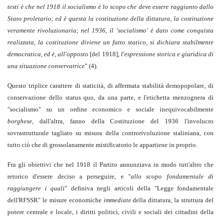
testi è che nel 1918 il socialismo è lo scopo che deve essere raggiunto dallo
Stato proletario; ed è questa la costituzione della dittatura, la costituzione
veramente rivoluzionaria; nel 1936, il 'socialismo' è dato come conquista
realizzata, la costituzione diviene un fatto statico, si dichiara stabilmente
democratica, ed è, all'opposto
[del 1918],
l'espressione storica e giuridica di
una situazione conservatrice
" (4).
Questo triplice carattere di staticità, di affermata stabilità demopopolare, di
conservazione dello status quo, da una parte, e l'etichetta menzognera di
"socialismo" su un ordine economico e sociale inequivocabilmente
borghese
, dall'altra, fanno della Costituzione del 1936 l'involucro
sovrastrutturale tagliato su misura della controrivoluzione staliniana, con
tutto ciò che di grossolanamente mistificatorio le appartiene in proprio.
Fra gli obiettivi che nel 1918 il Partito annunziava in modo tutt'altro che
retorico d'essere deciso a perseguire, e "
allo scopo fondamentale di
raggiungere i quali
" definiva negli articoli della "Legge fondamentale
dell'RFSSR" le misure economiche
immediate
della dittatura, la struttura del
potere centrale e locale, i diritti politici, civili e sociali dei cittadini della