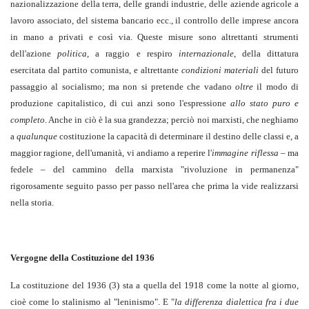
nazionalizzazione della terra, delle grandi industrie, delle aziende agricole a
lavoro associato, del sistema bancario ecc., il controllo delle imprese ancora
in mano a privati e così via. Queste misure sono altrettanti strumenti
dell'azione
politica
, a raggio e respiro
internazionale
, della dittatura
esercitata dal partito comunista, e altrettante
condizioni materiali
del futuro
passaggio al socialismo; ma non si pretende che vadano
oltre
il modo di
produzione capitalistico, di cui anzi sono l'espressione
allo stato puro e
completo
. Anche in ciò è la sua grandezza; perciò noi marxisti, che neghiamo
a
qualunque
costituzione la capacità di determinare il destino delle classi e, a
maggior ragione, dell'umanità, vi andiamo a reperire l'
immagine riflessa
– ma
fedele – del cammino della marxista "rivoluzione in permanenza"
rigorosamente seguito passo per passo nell'area che prima la vide realizzarsi
nella storia.
Vergogne della Costituzione del 1936
La costituzione del 1936 (3) sta a quella del 1918 come la notte al giorno,
cioè come lo stalinismo al "leninismo". E "
la differenza dialettica fra i due