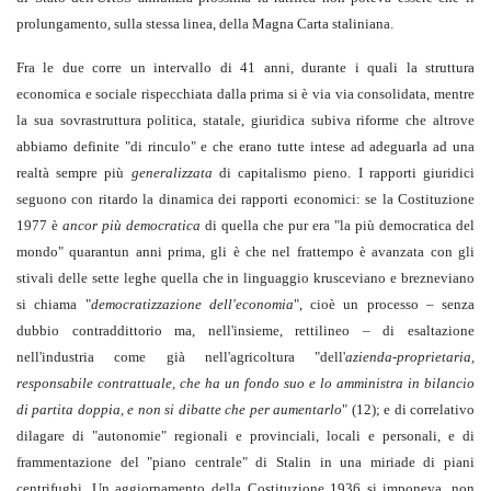
prolungamento, sulla stessa linea, della Magna Carta staliniana.
Fra le due corre un intervallo di 41 anni, durante i quali la struttura
economica e sociale rispecchiata dalla prima si è via via consolidata, mentre
la sua sovrastruttura politica, statale, giuridica subiva riforme che altrove
abbiamo definite "di rinculo" e che erano tutte intese ad adeguarla ad una
realtà sempre più
generalizzata
di capitalismo pieno. I rapporti giuridici
seguono con ritardo la dinamica dei rapporti economici: se la Costituzione
1977 è
ancor più democratica
di quella che pur era "la più democratica del
mondo" quarantun anni prima, gli è che nel frattempo è avanzata con gli
stivali delle sette leghe quella che in linguaggio krusceviano e brezneviano
si chiama "
democratizzazione dell'economia
", cioè un processo – senza
dubbio contraddittorio ma, nell'insieme, rettilineo – di esaltazione
nell'industria come già nell'agricoltura "dell'
azienda-proprietaria,
responsabile contrattuale, che ha un fondo suo e lo amministra in bilancio
di partita doppia, e non si dibatte che per aumentarlo
" (12); e di correlativo
dilagare di "autonomie" regionali e provinciali, locali e personali, e di
frammentazione del "piano centrale" di Stalin in una miriade di piani
centrifughi. Un aggiornamento della Costituzione 1936 si imponeva, non