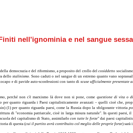
initi nell'ignominia e nel sangue sessa
 della democrazia e del riformismo, a proposito del crollo del
cosiddetto
socialismo 
era dello
stalinismo
. Sono caduti o nel sangue di un estremo quanto vano soprassalt
ttocapo e di pavide auto-sconfessioni con tanto di
scuse
ufficialmente presentate a
smo
, perché non c'è marxismo là dove non si pone, come
questione di vita o 
io
per quanto riguarda i Paesi capitalisticamente avanzati – quelli cioè che, prop
in) (1) per quanto riguarda paesi, come la Russia dopo la sfolgorante vittoria
po
tura di "economia patriarcale, cioè in larga misura naturale". In questi paesi, il 
 scuola del capitalismo di Stato, assimilarlo
con tutte le forze
" dai paesi capitalis
toria di questa (
cui il partito avrà contribuito col meglio delle proprie forze
) sarà