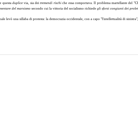
re questa
duplice
via, sia dei
tremendi rischi
che essa comportava. Il problema martellante del "C
ementare del marxismo
secondo cui la vittoria del socialismo richiede
gli sforzi congiunti dei prole
 levò una sillaba di protesta: la democrazia occidentale, con a capo "l'intellettualità di sinistra",
communistparty.org