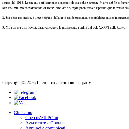
scritto del 1918. Lenin era perfettamente consapevole sia della
necessità inderogabile
di batte
ben che minimo cambiamento di rotta: "Abbiamo sempre professato e ripetuto quella
verità el
2. Sia detto per inciso,
allora
nessuno della greppia democratica e socialdemocratica internazionale
3. Ma non era una novità: bastava leggere le ultime sette pagine del vol. XXXVI delle
Opere
.
Copyright © 2026 International communist party:
info@international
Chi siamo
Che cos'è il PCInt
Avvertenze e Contatti
Annunci e comunicati