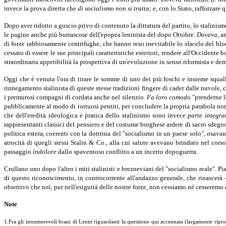
invece la prova diretta che
di socialismo non si tratta
; e, con lo Stato, rafforzare
Dopo aver ridotto a guscio privo di contenuto la dittatura del partito, lo stalinis
le pagine anche più burrascose dell'epopea leninista del dopo Ottobre.
Doveva
, a
di forze rabbiosamente centrifughe, che hanno reso inevitabile lo sfacelo del b
cessato di essere le sue principali caratteristiche esteriori, rendere all'Occidente 
straordinaria appetibilità la prospettiva di un'evoluzione in senso riformista e de
Oggi che è venuta l'ora di tirare le somme di uno dei più foschi e insieme squal
rinnegamento stalinista di queste stesse tradizioni fingere di cader dalle nuvole, co
i premurosi compagni di cordata anche nel silenzio.
Fa loro comodo
"prenderne l
pubblicamente al modo di tortuosi pentiti, per concludere la propria parabola non
che dell'eredità ideologica e pratica dello stalinismo sono invece
parte integra
rappresentanti classici del pensiero e del costume borghese ardere di sacro sdegno 
politica estera, coerenti con la dottrina del "socialismo in un paese solo", osav
atrocità di quegli stessi Stalin & Co., alla cui salute avevano brindato nel cor
passaggio
indolore
dallo spaventoso conflitto a un incerto dopoguerra.
Crollano uno dopo l'altro i miti stalinisti e brezneviani del "socialismo reale". P
di questo riconoscimento, in controcorrente all'andazzo generale, che rinascerà
obiettivo che noi, pur nell'esiguità delle nostre forze, non cessiamo né cesseremo d
Note
1.Fra gli innumerevoli brani di Lenin riguardanti la questione qui accennata (largamente ripro