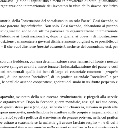
ocialismo
" (e cioè il capitalismo almeno in prevalenza di Stato, guardandosi
l'organizzazione internazionale dei lavoratori
in vista dello sbocco risolutivo
ionaria
, della "costruzione del socialismo in un solo Paese". Così facendo, si
nde potenza imperialistica
. Non solo. Così facendo, abbandonò al proprio
o scioglimento anche dell'ultima parvenza di organizzazione internazionale
l'adesione ai fronti nazionali e, dopo la guerra, ai
governi
di ricostruzione
pposizione parlamentare a governi dichiaratamente borghesi o, se possibile, di
i –
il che vuol dire
tutto fuorché comunisti
, anche se del comunismo essi, per
, con una freddezza, con una determinazione a non fermarsi di fronte a nessun
oveva
spingere avanti a marce forzate l'industrializzazione del paese: e così
i beni strumentali quella dei beni di largo ed essenziale consumo –
proprio
sta", di una moneta "socialista", di un profitto aziendale "socialista", e per
, le parallele aziende
cooperative
, godenti del suolo in usufrutto perpetuo e
povolto, svuotato della sua essenza rivoluzionaria, e piegarli alla servile
hie organizzative. Dopo la Seconda guerra mondiale, anzi già nel suo corso,
 di questi stessi paesi (che, oggi s'è visto con chiarezza, stavano in piedi alla
impero moscovita, modellandone le strutture sulle proprie e inquadrandoli al
ti praticò) quella politica di
sciovinismo da grande potenza
, nella cui pratica
sitato a scatenarla se la malattia gli avesse lasciato respiro – , e di cui i
estinguersi fino a scomparire nella società socialista
, e la cui persistenza è