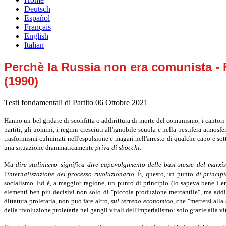
Deutsch
Español
Français
English
Italian
Perchè la Russia non era comunista - F
(1990)
Testi fondamentali di Partito
06 Ottobre 2021
Hanno un bel gridare di sconfitta o addirittura di morte del comunismo, i cantori
partiti, gli uomini, i regimi cresciuti all'ignobile scuola e nella pestifera atmosf
trasformismi culminati nell'espulsione e magari nell'arresto di qualche capo e so
una situazione drammaticamente
priva di sbocchi.
Ma
dire stalinismo significa dire capovolgimento delle basi stesse del marxi
l'
internalizzazione del processo rivoluzionario.
È, questo, un punto
di princip
socialismo. Ed è, a maggior ragione, un punto di principio (lo sapeva bene Len
elementi ben più decisivi non solo di "piccola produzione mercantile", ma addirit
dittatura proletaria, non può fare altro,
sul terreno economico
, che "mettersi alla
della rivoluzione proletaria nei gangli vitali dell'imperialismo: solo grazie alla vit