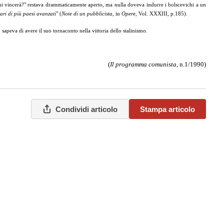
hi vincerà?" restava drammaticamente aperto, ma nulla doveva indurre i bolscevichi a un
tari di più paesi avanzati
" (
Note di un pubblicista
, in
Opere
, Vol. XXXIII, p.185).
 sapeva di avere il suo tornaconto nella vittoria dello stalinismo.
(
Il programma comunista
, n.1/1990)
Condividi articolo
Stampa articolo