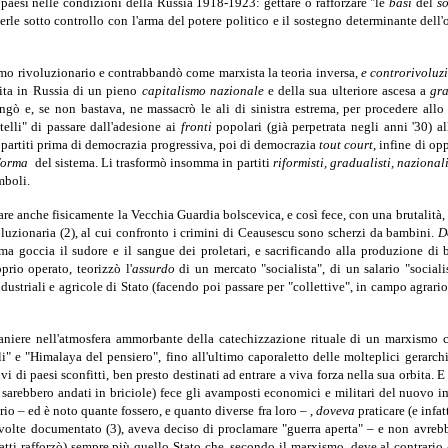
i paesi nelle condizioni della Russia 1918-1923: gettare o rafforzare "le
basi
del
s
nerle sotto controllo con l'arma del potere politico e il sostegno determinante del
smo rivoluzionario e contrabbandò come marxista la teoria inversa,
e controrivoluz
ita in Russia di un pieno
capitalismo nazionale
e della sua ulteriore ascesa a
gra
gò e, se non bastava, ne massacrò le ali di sinistra estrema, per procedere all
telli" di passare dall'adesione ai
fronti
popolari (già perpetrata negli anni '30) al
n partiti prima di democrazia progressiva, poi di democrazia
tout court
, infine di o
iforma
del sistema. Li trasformò insomma in partiti
riformisti, gradualisti, nazional
mboli.
re anche fisicamente la Vecchia Guardia bolscevica, e così fece, con una brutalità
voluzionaria (2), al cui confronto i crimini di Ceausescu sono scherzi da bambini.
D
tima goccia il sudore e il sangue dei proletari, e sacrificando alla produzione d
prio operato, teorizzò l'
assurdo
di un mercato "socialista", di un salario "sociali
ustriali e agricole di Stato (facendo poi passare per "collettive", in campo agrario
raniere nell'atmosfera ammorbante della catechizzazione rituale di un marxismo ca
i" e "Himalaya del pensiero", fino all'ultimo caporaletto delle molteplici gerarc
vi di paesi sconfitti, ben presto destinati ad entrare a viva forza nella sua orbita. E
 sarebbero andati in briciole) fece gli avamposti economici e militari del nuovo 
io – ed è noto quante fossero, e quanto diverse fra loro – ,
doveva
praticare (e infat
olte documentato (3), aveva deciso di proclamare "guerra aperta" – e non avrebbe e
nfatti rafforzò) sempre più quello Stato che, secondo il marxismo, deve al contrario