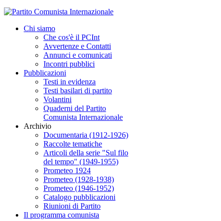
Chi siamo
Che cos'è il PCInt
Avvertenze e Contatti
Annunci e comunicati
Incontri pubblici
Pubblicazioni
Testi in evidenza
Testi basilari di partito
Volantini
Quaderni del Partito
Comunista Internazionale
Archivio
Documentaria (1912-1926)
Raccolte tematiche
Articoli della serie "Sul filo
del tempo" (1949-1955)
Prometeo 1924
Prometeo (1928-1938)
Prometeo (1946-1952)
Catalogo pubblicazioni
Riunioni di Partito
Il programma comunista