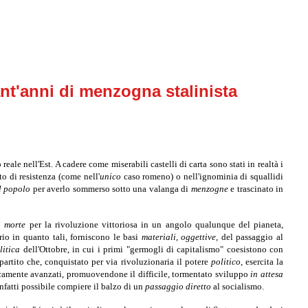
nt'anni di menzogna stalinista
reale nell'Est. A cadere come miserabili castelli di carta sono stati in realtà i
o di resistenza (come nell'
unico
caso romeno) o nell'ignominia di squallidi
l popolo
per averlo sommerso sotto una valanga di
menzogne
e trascinato in
di morte
per la rivoluzione vittoriosa in un angolo qualunque del pianeta,
rio in quanto tali, forniscono le basi
materiali, oggettive,
del passaggio al
litica
dell'Ottobre, in cui i primi "germogli di capitalismo" coesistono con
partito che, conquistato per via rivoluzionaria il potere
politico
, esercita la
ticamente avanzati, promuovendone il difficile, tormentato sviluppo
in attesa
 infatti possibile compiere il balzo di un
passaggio diretto
al socialismo.