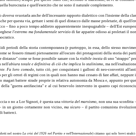
 quella burocrazia e quell'esercito che ne sono il naturale complemento.
mo
doveva
svuotarla anche dell'incessante rapporto dialettico con l'insieme della clas
nche per questa via, gettare i semi di quel distacco dalle masse proletarie, di quell'
locco – fino a poco tempo addietro apparentemente inespugnabile – dell'Est europe
borghese
l'estremo ma fondamentale servizio
di far apparire odioso ai proletari il n
mocratico.
lidi periodi della storia contemporanea (e purtroppo, in essa, dello stesso movime
me se fossero rimasti pietosamente all'oscuro dei protagonisti della storia dei partiti
e distanze" come se fosse possibile sanare con la
risibile inezia
di uno "strappo" per
 nell'
abiura totale e definitiva di ciò che implica lo stalinismo
, ma nell'esaltazion
nte.
Fa loro comodo
, tutto ciò, per conquistarsi i galloni di neo-convertiti all'
per gli orrori di regimi con in quali non hanno mai cessato di fare affari, neppure i
ano magari battere strade proprie in relativa autonomia da Mosca e, appunto per qu
so della "guerra antifascista" e al cui benevolo intervento in quanto capi riconos
iaccia o no a Lor Signori, è questa una
vittoria del marxismo
, non una sua sconfitta
 – in un giorno certamente non vicino,
ma sicuro –
il partito comunista rivoluzion
i batterci.
dotti nel nostro
La crisi del 1926 nel Partito e nell'Internazionale
) citiamo qui solo brevi stralc