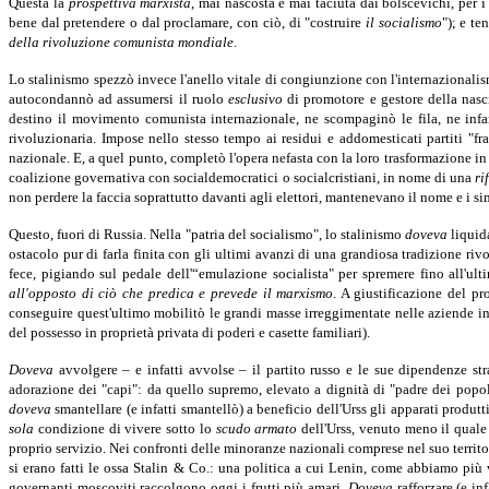
Questa la
prospettiva marxista
, mai nascosta e mai taciuta dai bolscevichi, per 
bene dal pretendere o dal proclamare, con ciò, di "costruire
il socialismo
"); e te
della rivoluzione comunista mondiale
.
Lo stalinismo spezzò invece l'anello vitale di congiunzione con l'internazionali
autocondannò ad assumersi il ruolo
esclusivo
di promotore e gestore della nasc
destino il movimento comunista internazionale, ne scompaginò le fila, ne infan
rivoluzionaria. Impose nello stesso tempo ai residui e addomesticati partiti "fra
nazionale. E, a quel punto, completò l'opera nefasta con la loro trasformazione i
coalizione governativa con socialdemocratici o socialcristiani, in nome di una
r
non perdere la faccia soprattutto davanti agli elettori, mantenevano il nome e i si
Questo, fuori di Russia. Nella "patria del socialismo", lo stalinismo
doveva
liquida
ostacolo pur di farla finita con gli ultimi avanzi di una grandiosa tradizione ri
fece, pigiando sul pedale dell'“emulazione socialista" per spremere fino all'ul
all'opposto di ciò che predica e prevede il marxismo
. A giustificazione del pro
conseguire quest'ultimo mobilitò le grandi masse irreggimentate nelle aziende ind
del possesso in proprietà privata di poderi e casette familiari).
Doveva
avvolgere – e infatti avvolse – il partito russo e le sue dipendenze st
adorazione dei "capi": da quello supremo, elevato a dignità di "padre dei popol
doveva
smantellare (e infatti smantellò) a beneficio dell'Urss gli apparati produtti
sola
condizione di vivere sotto lo
scudo armato
dell'Urss, venuto meno il quale
proprio servizio. Nei confronti delle minoranze nazionali comprese nel suo territor
si erano fatti le ossa Stalin & Co.: una politica a cui Lenin, come abbiamo più v
governanti moscoviti raccolgono oggi i frutti più amari.
Doveva
rafforzare (e i