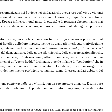
se, organizzata nei Soviet e nei sindacati, che aveva reso così vive e vibranti
erosione delle basi anche più elementari del consenso, di quell'insorgere finale
o.
Doveva
infine, con quel misto di ottusità e di rozzezza che non hanno mai
ome stesso di
comunismo
, cingendo invece di un'aureola di angelica purezza e
nto operaio, pur con le sue migliori tradizioni)
fa comodo
ai partiti nati dal
 fratelli e delle loro imprese, mentre ne erano gli interlocutori privilegiati e
 giunta tardivo la realtà di una
sudditanza pluridecennale
, o "dissociarsene"
e del democratismo, delle ubbie riformistiche, delle chiusure nazionalistiche,
anti-comunismo, all'anti-marxismo, all'anti-leninismo, così come fa comodo ai
n tempi di "guerra fredda" dichiarata; o per le infamie di "condottieri" che in
esto, erano circondati di tanta simpatia in Occidente; o per le menzogne e le
ciuti del movimento
cosiddetto
comunista sanno di essere andati debitori del
 – una
conferma della sua vitalità
, non un suo attestato di morte. È sulla base
ario del proletariato. È per dare un contributo al raggiungimento di questo
i dall'opuscolo
Sull'imposta in natura
, che è del 1921, ma ha come punto di partenza uno