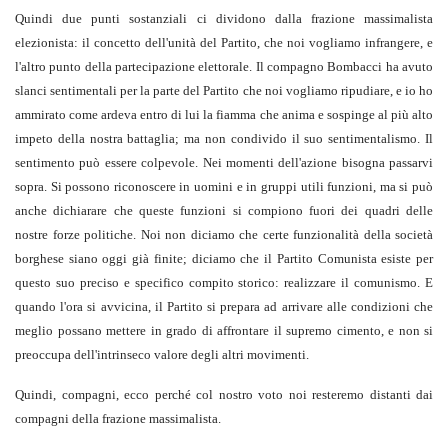
Quindi due punti sostanziali ci dividono dalla frazione massimalista
elezionista: il concetto dell'unità del Partito, che noi vogliamo infrangere, e
l'altro punto della partecipazione elettorale. Il compagno Bombacci ha avuto
slanci sentimentali per la parte del Partito che noi vogliamo ripudiare, e io ho
ammirato come ardeva entro di lui la fiamma che anima e sospinge al più alto
impeto della nostra battaglia; ma non condivido il suo sentimentalismo. Il
sentimento può essere colpevole. Nei momenti dell'azione bisogna passarvi
sopra. Si possono riconoscere in uomini e in gruppi utili funzioni, ma si può
anche dichiarare che queste funzioni si compiono fuori dei quadri delle
nostre forze politiche. Noi non diciamo che certe funzionalità della società
borghese siano oggi già finite; diciamo che il Partito Comunista esiste per
questo suo preciso e specifico compito storico: realizzare il comunismo. E
quando l'ora si avvicina, il Partito si prepara ad arrivare alle condizioni che
meglio possano mettere in grado di affrontare il supremo cimento, e non si
preoccupa dell'intrinseco valore degli altri movimenti.
Quindi, compagni, ecco perché col nostro voto noi resteremo distanti dai
compagni della frazione massimalista.