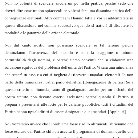
Non ho volontà di scendere ancora un po' nella pratica, perché vedo che
dovrei dire cose troppo spiacevoli se volessi fare una disamina pratica delle
conseguenze elettorali. Altri compagni l'hanno fatta e voi vi addentrerete in
questa discussione nel comma successivo quando si tratterà di discutere le
modalità e le garanzie della azione elettorale.
Noi dal canto nostro non possiamo scendere su tal terreno perché
denunziamo l'incoerenza del metodo e non la maggiore o minore
corruttibilità degli uomini, e perché siamo convinti che si elaborerà una
soluzione equivoca del problema dell'unità del Partito. Vi sarà una minoranza
che resterà in esso e a cui si negherà di ricevere i mandati elettorali. Io non
parlo della minoranza nostra, parlo dell'altra. [Denegazione di Serrati] Se a
questo criterio si rinuncia, tanto di guadagnato: anche per un articolo del
nostro statuto non devono esservi esclusioni perché quando il Partito si
prepara a presentarsi alle lotte per le cariche pubbliche, tutti i cittadini del
Partito hanno uguali diritti di essere designati a quei mandati. [Applausi]
Noi vorremmo invece che il problema fosse risolto altrimenti. Vorremmo che
fosse escluso dal Partito chi non accetta il programma di domani, quello che