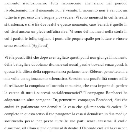
momento rivoluzionario. Tutti riconoscono che siamo nel periodo
rivoluzionario, ma il momento non è venuto. Il momento non è venuto, ma
tuttavia è per esso che bisogna provvedere. Vi sono momenti in cui la realtà
si trasforma, e si è fra due realtà e questo momento, caro Serrati, è quello in
cui tieni ancora un piede sull'altra riva. Vi sono dei momenti nella storia in
cui i partiti, le folle, tagliano i ponti alle proprie spalle per lottare e vincere
senza esitazioni. [Applausi]
Vi è la possibilità che dopo aver tagliato questi ponti non giunga il momento
della battaglia e dobbiamo ritornare sui nostri passi e trovarci senza ponti. E
questa è la difesa della rappresentanza parlamentare. Ebbene: permettetemi a
mia volta un ragionamento schematico. Se esiste una possibilità contro mille
di realizzare la conquista col metodo comunista, che cosa importa di perdere
la catena di tutti i successi socialdemocratici? Il compagno Bombacci ha
adoperato un altro paragone. Tu, permettimi compagno Bombacci, dici che
andrai in parlamento per demolire la casa che già minaccia di cadere. Io
completo in questo senso il tuo paragone: la casa si demolisce in due modi, o
sostituendo pezzo per pezzo tutte le sue parti senza causarne il crollo
disastroso, ed allora si può operare al di dentro. O facendo crollare la casa con