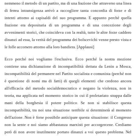
nemmeno il metodo di un partito, ma di una frazione che attraverso una linea
di ferrea intransigenza arrivò a raccogliere tanta concordia di forze e di
intenti attorno ai capisaldi del suo programma. E appunto perché quella
frazione era depositaria di un programma e di una concezione degli
avvenimenti storici, che coincideva con la realtà, tutte le altre forze caddero
dinanzi ad essa, la verità del programma dei bolscevichi venne presto vista e
le folle accorsero attorno alla loro bandiera. [Applausi]
Ecco perché noi vogliamo l'esclusiva. Ecco perché la nostra mozione
contiene una dichiarazione di incompatibilità dettata da Lenin a Mosca,
incompatibilità del permanere nel Partito socialista e comunista (perché non
è questione di nomi ma di fatti) di quegli elementi che credono ancora
all'efficacia del metodo socialdemocratico e negano la violenza, non in
teoria, ma applicata nel momento storico in cui il proletariato strappa dalle
mani della borghesia il potere politico. Se non si stabilisce questa
incompatibilità, tra noi una situazione terribile si determinerà al momento
dell'azione. Non è forse possibile anticipare questa situazione: il Congresso
non la sente e noi siamo abbastanza marxisti per accorgercene. Crediamo
però di non avere inutilmente portato dinanzi a voi questo problema. Nel