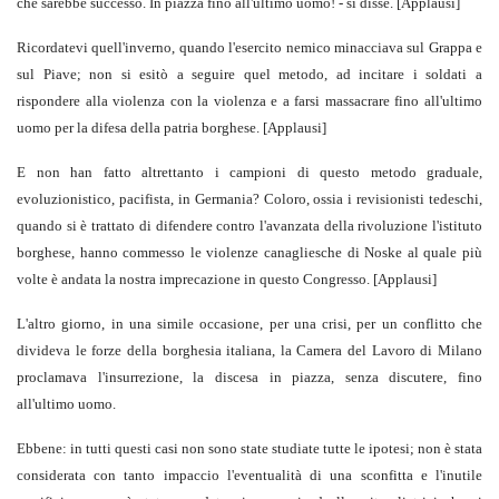
che sarebbe successo. In piazza fino all'ultimo uomo! - si disse. [Applausi]
Ricordatevi quell'inverno, quando l'esercito nemico minacciava sul Grappa e
sul Piave; non si esitò a seguire quel metodo, ad incitare i soldati a
rispondere alla violenza con la violenza e a farsi massacrare fino all'ultimo
uomo per la difesa della patria borghese. [Applausi]
E non han fatto altrettanto i campioni di questo metodo graduale,
evoluzionistico, pacifista, in Germania? Coloro, ossia i revisionisti tedeschi,
quando si è trattato di difendere contro l'avanzata della rivoluzione l'istituto
borghese, hanno commesso le violenze canagliesche di Noske al quale più
volte è andata la nostra imprecazione in questo Congresso. [Applausi]
L'altro giorno, in una simile occasione, per una crisi, per un conflitto che
divideva le forze della borghesia italiana, la Camera del Lavoro di Milano
proclamava l'insurrezione, la discesa in piazza, senza discutere, fino
all'ultimo uomo.
Ebbene: in tutti questi casi non sono state studiate tutte le ipotesi; non è stata
considerata con tanto impaccio l'eventualità di una sconfitta e l'inutile