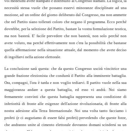
voi medesimi avete stampato e distribuito al Congresso stamani. La logica, la
necessità stessa vuole che possano esservi minoranze disciplinate ad una
mozione, ad un ordine del giorno deliberato dal Congresso, ma non ammette
che nel Partito siano tollerati coloro che negano il programma. Ecco perché
dovrebbe, per la selezione del Partito, bastare la vostra formulazione teorica,
ma non basterà. E' facile prevedere che non basterà, non solo perché non
avete voluto, ma perché effettivamente non c'era la possibilità che bastasse
quella affermazione nella situazione attuale, dal momento che avete deciso
di ingolfarvi nella azione elettorale.
La conclusione sarà questa: che da questo Congresso uscirà vincitrice una
grande frazione elezionista che condurrà il Partito alla imminente battaglia.
Ora, compagni, l'ora è tarda e non voglio tediarvi. Il partito vuole nella sua
maggioranza andare a questa battaglia, ed esso vi andrà. Noi siamo
fermamente convinti che questa battaglia rappresenta una condizione di
inferiorità di fronte alle esigenze dell'azione rivoluzionaria, di fronte alla
nostra adesione alla Terza Internazionale. Noi una volta tanto facciamo i
profeti (e ci auguriamo di essere falsi profeti) prevedendo che queste forze,
che andranno unite al cimento elettorale dovranno domani scindersi su un