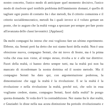
nostro concetto, l'unico modo di anticipare quel momento decisivo, l'unico
modo di risolvere quel terribile problema dell'imminente domani, è quello di
tagliare ogni punto di contatto fra i due metodi, fra il criterio comunista e il
criterio socialdemocratico, metodi fra i quali invece si è voluto gettare un
ponte, che io auguro che la realtà venga a spezzare per sempre per fare posto
all'avanzata delle classi lavoratrici. [Applausi]
Da molti compagni ho inteso che essi vogliono fare un ultimo esperimento.
Ebbene, sia. Serrati però ha detto che noi siamo fuori della realtà. Non è una
obiezione nuova, compagno Serrati, che mi trovo di fronte, ma è la prima
volta che essa non viene, al tempo stesso, rivolta a te e alle tue direttive.
Fuori della realtà, ci hanno detto sempre tutti, ma la realtà poi non ha
mancato di riconfermare la nostra dottrina ed il nostro metodo. Ma il
compagno Serrati ha dato qui, con argomentazione poderosa, la
dimostrazione che oggi la realtà è la rivoluzione. E se la realtà è la
rivoluzione e nella rivoluzione la realtà, perché noi, che solo in essa
vogliamo credere, siamo, compagno Serrati, fuori dalla realtà? Io pongo
questa domanda. Si veda dov'è la contraddizione. Noi siamo fra le due realtà,
e Graziadei lo disse nella sua acuta distinzione fra periodo rivoluzionario e