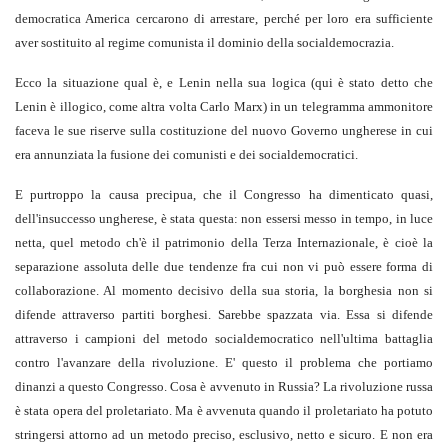
democratica America cercarono di arrestare, perché per loro era sufficiente
aver sostituito al regime comunista il dominio della socialdemocrazia.
Ecco la situazione qual è, e Lenin nella sua logica (qui è stato detto che
Lenin è illogico, come altra volta Carlo Marx) in un telegramma ammonitore
faceva le sue riserve sulla costituzione del nuovo Governo ungherese in cui
era annunziata la fusione dei comunisti e dei socialdemocratici.
E purtroppo la causa precipua, che il Congresso ha dimenticato quasi,
dell'insuccesso ungherese, è stata questa: non essersi messo in tempo, in luce
netta, quel metodo ch'è il patrimonio della Terza Internazionale, è cioè la
separazione assoluta delle due tendenze fra cui non vi può essere forma di
collaborazione. Al momento decisivo della sua storia, la borghesia non si
difende attraverso partiti borghesi. Sarebbe spazzata via. Essa si difende
attraverso i campioni del metodo socialdemocratico nell'ultima battaglia
contro l'avanzare della rivoluzione. E' questo il problema che portiamo
dinanzi a questo Congresso. Cosa è avvenuto in Russia? La rivoluzione russa
è stata opera del proletariato. Ma è avvenuta quando il proletariato ha potuto
stringersi attorno ad un metodo preciso, esclusivo, netto e sicuro. E non era