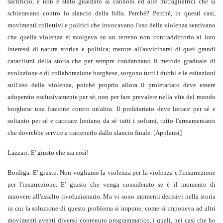
sacrificio, e non è stato guardato ai cannoni ed alle mitragliatrici che si
schieravano contro lo slancio della folla. Perché? Perché, in questi casi,
movimenti collettivi e politici che invocavano l'uso della violenza sentivano
che quella violenza si svolgeva su un terreno non contraddittorio ai loro
interessi di natura storica e politica; mentre all'avvicinarsi di quei grandi
cataclismi della storia che per sempre condannano il metodo graduale di
evoluzione e di collaborazione borghese, sorgono tutti i dubbi e le esitazioni
sull'uso della violenza, poiché proprio allora il proletariato deve essere
adoperato esclusivamente per sé, non per fare prevalere nella vita del mondo
borghese una frazione contro un'altra. Il proletariato deve lottare per sé
e
soltanto per sé e cacciare lontano da sé tutti i sofismi, tutto l'armamentario
che dovrebbe servire a trattenerlo dallo slancio finale. [Applausi]
Lazzari: E' giusto che sia così!
Bordiga: E' giusto. Non vogliamo la violenza per la violenza e l'insurrezione
per l'insurrezione. E' giusto che venga considerato se è il momento di
muovere all'assalto rivoluzionario. Ma vi sono momenti decisivi nella storia
in cui la soluzione di questo problema si impone, come si imponeva ad altri
movimenti aventi diverso contenuto programmatico, i quali, nei casi che ho