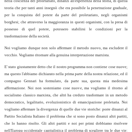
nella coscienza del proletariato, dinanzi all'esperienza della storia, di quella
teoria che per tanti anni insegnò che era possibile la penetrazione graduale,
per la conquista del potere da parte del proletariato, negli organismi
borghesi; che attraverso la maggioranza in questi organismi, con la presa di
possesso di quel potere, potessero stabilirsi le condizioni per la
trasformazione della società.
Noi vogliamo dunque non solo affermare il metodo nuovo, ma escludere il
vecchio. Vogliamo ritornare alla genuina interpretazione marxista.
E' stato giustamente detto che il nostro programma non contiene cose nuove;
ma questo l'abbiamo dichiarato nella prima parte della nostra relazione, ed il
compagno Gennari ha formulato, da parte sua, questa mia medesima
affermazione. Noi non sosteniamo cose nuove, ma vogliamo il ritorno al
socialismo classico marxista, che altri ha creduto trasformare in un metodo
democratico, legalitario, evoluzionistico di emancipazione proletaria. Noi
vogliamo affermare la divergenza di quelle due vie storiche: porre dinanzi al
Partito Socialista Italiano il problema che si sono posto dinanzi altri partiti,
che lo hanno risolto. Gli altri partiti e noi per primi dobbiamo risolvere
nell'Europa occidentale capitalistica il problema di scegliere tra le due vie: