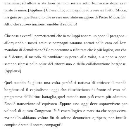
una mina, ed allora si sta fuori per non restare sotto le macerie dopo aver
posto la mina. [Applausi] Un esercito, compagni, può avere un Pietro Micca,
ma guai per quell'esercito che avesse uno stato maggiore di Pietro Micca. Oh!
Altro che auto-evirazione: sarebbe il suicidio!
Che cosa avverrà - permettetemi che io sviluppi ancora un poco il paragone -
allorquando i nostri amici e compagni saranno entrati nella casa col loro
mandato di demolizione? Cominceranno a riflettere che è più logico, ora che
si è dentro, il metodo di cambiare un pezzo alla volta, e a poco a poco
saranno ripresi nelle spire del riformismo e della collaborazione borghese.
[Applausi]
Quel metodo fu giusto una volta perché si trattava di criticare il mondo
borghese ed il capitalismo: oggi che ci schieriamo di fronte ad esso col
programma dell'ultima battaglia, quel metodo non può essere più adottato.
Esso è transazione ed equivoco. Eppure esso oggi deve sopravvivere per
volontà di questo Congresso. Può essere logico e marxista che sopravviva,
ma noi lo abbiamo voluto fìn da adesso denunciare e, ripeto, non inutile
compito è stato il nostro, compagni!