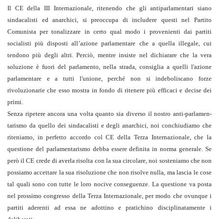
Il CE della III Internazionale, ritenendo che gli antiparlamentari siano
sindacalisti ed anarchici, si preoccupa di includere questi nel Partito
Comunista per tonalizzare in certo qual modo i provenienti dai partiti
socialisti più disposti all’azione parlamentare che a quella illegale, cui
tendono più degli altri. Perciò, mentre insiste nel dichiarare che la vera
soluzione è fuori del parlamento, nella strada, consiglia a quelli l'azione
parlamentare e a tutti l'unione, perché non si indeboliscano forze
rivoluzionarie che esso mostra in fondo di ritenere più efficaci e decise dei
primi.
Senza ripetere ancora una volta quanto sia diverso il nostro anti-parlamen­
tarismo da quello dei sindacalisti e degli anarchici, noi conchiudiamo che
riteniamo, in perfetto accordo col CE della Terza Internazionale, che la
questione del parla­mentarismo debba essere definita in norma generale. Se
però il CE crede di averla risolta con la sua circolare, noi sosteniamo che non
possiamo accettare la sua risoluzione che non risolve nulla, ma lascia le cose
tal quali sono con tutte le loro nocive conseguenze. La questione va posta
nel prossimo congresso della Terza Internazionale, per modo che ovunque i
partiti aderenti ad essa ne adottino e pratichino disciplinatamente i