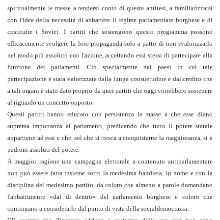
spiritual­mente le masse a rendersi conto di questa antitesi, a familiarizzarsi
con l'idea della necessità di abbattere il regime parlamentare borghese e di
costituire i Soviet. I partiti che sostengono questo programma possono
efficacemente svolgere la loro propaganda solo a patto di non svalorizzarlo
nel modo più assoluto con l'azione, accettando essi stessi di partecipare alla
funzione dei parlamenti. Ciò specialmente nei paesi in cui tale
partecipazione è stata valorizzata dalla lunga consuetudine e dal credito che
a tali organi è stato dato proprio da quei partiti che oggi vorrebbero sostenere
al riguardo un concetto opposto.
Questi partiti hanno educato con persistenza le masse a che esse diano
suprema importanza ai parlamenti, predicando che tutto il potere statale
appartiene ad essi e che, sol che si riesca a conquistarne la maggioranza, si è
padroni assoluti del potere.
A maggior ragione una campagna elettorale a contenuto antiparlamentare
non può essere fatta insieme sotto la medesima bandiera, in nome e con la
disciplina del medesimo partito, da coloro che almeno a parole domandano
l'abbattimento «dal di dentro» del parlamento borghese e coloro che
continuano a considerarlo dal punto di vista della socialdemocrazia.