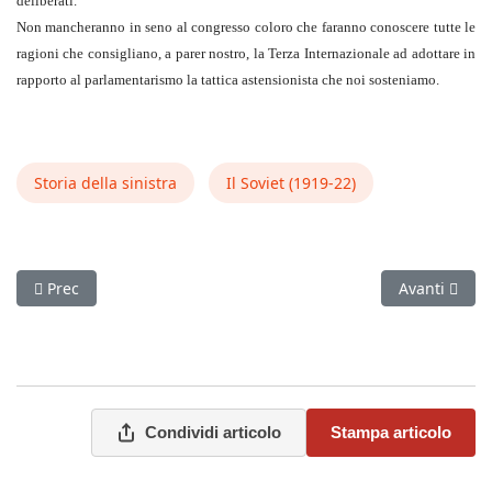
deliberati.
Non mancheranno in seno al congresso coloro che faranno conoscere tutte le
ragioni che consigliano, a parer nostro, la Terza Internazionale ad adottare in
rapporto al parlamentarismo la tattica astensionista che noi sosteniamo.
Storia della sinistra
Il Soviet (1919‑22)
Articolo precedente: Il Partito comunista tedesco (Il Soviet, 11
Articolo succ
Prec
Avanti
Condividi articolo
Stampa articolo