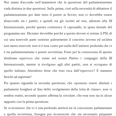
Noi siamo d'accordo nell’ammettere che la questione del parlamentarismo
vada distinta in due questioni. Sulla prima, cioè sulla necessità di abbattere il
par­lamentarismo per dare tutto il potere ai Soviet, non ci dovrebbe essere
disaccordo tra i partiti, e quindi tra gli iscritti ad essi, aderenti alla III
Internazionale, perché questo costituisce il caposaldo, la spina dorsale del
programma suo. Diciamo dovrebbe perché a questo dovere si sottrae il PSI, di
cui una notevole parte sostiene palesemente il concetto inverso ed un'altra
non meno notevole non si è resa conto per nulla dell’antitesi profonda che vi
è tra parlamentarismo e potere soviet­tista. Forse per la conoscenza di questo
ibridismo equivoco che esiste nel nostro Partito i compagni della III
Internazionale, mentre si rivolgono agli altri partiti, non si occupano di
quello italiano. Attendono forse che esso esca dall’equivoco? E staranno
freschi ad aspettare!
Per quanto riguarda la seconda questione, che «possono essere sfruttati i
parlamenti borghesi al fine dello svolgimento della lotta di classe», non ci
sembra esatto, secondo quanto afferma la circolare, che essa non sia in alcun
rapporto con la prima questione.
Se si riconosce che vi è una profonda antitesi tra la concezione parlamentare
e quella soviettista, bisogna pur riconoscere che sia necessario preparare