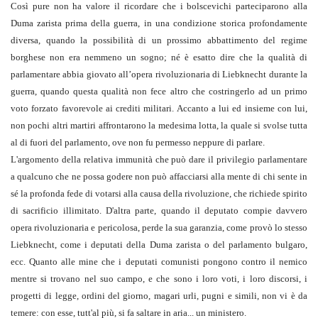
Così pure non ha valore il ricordare che i bolscevichi parteciparono alla
Duma zarista prima della guerra, in una condizione storica profondamente
diversa, quando la possibilità di un prossimo abbattimento del regime
borghese non era nemmeno un sogno; né è esatto dire che la qualità di
parlamentare abbia giovato all’opera rivoluzionaria di Liebknecht durante la
guerra, quando questa qualità non fece altro che costringerlo ad un primo
voto forzato favorevole ai crediti militari. Accanto a lui ed insieme con lui,
non pochi altri martiri affrontarono la medesima lotta, la quale si svolse tutta
al di fuori del parlamento, ove non fu permesso neppure di parlare.
L'argomento della relativa immunità che può dare il privilegio parlamentare
a qualcuno che ne possa godere non può affacciarsi alla mente di chi sente in
sé la profonda fede di votarsi alla causa della rivoluzione, che richiede spirito
di sacrificio illimitato. D'altra parte, quando il deputato compie davvero
opera rivolu­zionaria e pericolosa, perde la sua garanzia, come provò lo stesso
Liebknecht, come i deputati della Duma zarista o del parlamento bulgaro,
ecc. Quanto alle mine che i deputati comunisti pongono contro il nemico
mentre si trovano nel suo campo, e che sono i loro voti, i loro discorsi, i
progetti di legge, ordini del giorno, magari urli, pugni e simili, non vi è da
temere: con esse, tutt'al più, si fa saltare in aria... un ministero.