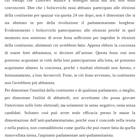
Gli esempi che Zinoviev adduce a sostegno della sua tesi non sono
convincenti. Dire che i bolscevichi russi abbiano partecipato alle elezioni
della costituente per spazzar via questa 24 ore dopo, non è dimostrare che si
sia sfruttato in pro della rivoluzione il parlamentarismo borghese.
Evidentemente i bolscevichi parteciparono alle elezioni perché in quel
momento non sentirono di avere forza sufficiente per impedire le elezioni
della costituente, altrimenti ciò avrebbero fatto. Appena ebbero la coscienza
di essere forti abbastanza, si decisero all’azione. Questa forza essi non
poterono acquistare in virtù della loro partecipazione alla lotta, né poterono
acquistarne almeno la coscienza, perché i risultati elettorali non furono, e
fortunatamente, a loro favorevoli. Forse, se ciò fosse avvenuto, la costituente
non l'avrebbero più abbattuta.
Per dimostrare l'inutilità della costituente e di qualsiasi parlamento, o meglio,
per dimostrare l'utilità di abbatterli, noi accettiamo che possa giovare
l'intervento nelle lotte elettorali, ma solamente in senso negativo, ossia senza
candidati. Soltanto così può avere reale efficacia presso le masse la
dimostrazione dell’anti-parlamentarismo, perché essa è concorde nella teoria
e nella pratica, non contrad­dittoria come quella che può essere fatta da quella
rinnovellata sirena, l'aspirante parlamentare anti-parlamentarista.