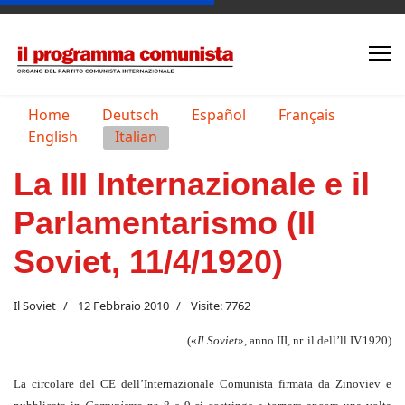
Seleziona la tua lingua
Home
Deutsch
Español
Français
English
Italian
La III Internazionale e il
Parlamentarismo (Il
Soviet, 11/4/1920)
Il Soviet
12 Febbraio 2010
Visite: 7762
(«
Il Soviet
», anno III, nr. il dell’ll.IV.1920)
La circolare del CE dell’Internazionale Comunista firmata da Zinoviev e