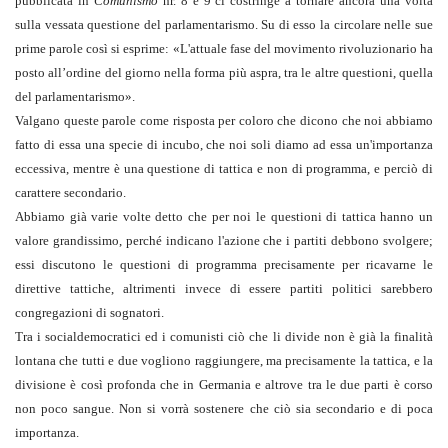
pubblicata in
Comunismo
nr. 8 e 9 ci costringe a tornare ancora una volta
sulla vessata questione del parlamentarismo. Su di esso la circolare nelle sue
prime parole così si esprime: «L'attuale fase del movimento rivoluzionario ha
posto all’ordine del giorno nella forma più aspra, tra le altre questioni, quella
del parla­mentarismo».
Valgano queste parole come risposta per coloro che dicono che noi abbiamo
fatto di essa una specie di incubo, che noi soli diamo ad essa un'importanza
eccessiva, mentre è una questione di tattica e non di programma, e perciò di
carattere secondario.
Abbiamo già varie volte detto che per noi le questioni di tattica hanno un
valore grandissimo, perché indicano l'azione che i partiti debbono svolgere;
essi discutono le questioni di programma precisamente per ricavarne le
direttive tattiche, altrimenti invece di essere partiti politici sarebbero
congregazioni di sognatori.
Tra i socialdemocratici ed i comunisti ciò che li divide non è già la finalità
lontana che tutti e due vogliono raggiungere, ma precisamente la tattica, e la
divisione è così profonda che in Germania e altrove tra le due parti è corso
non poco sangue. Non si vorrà sostenere che ciò sia secondario e di poca
importanza.