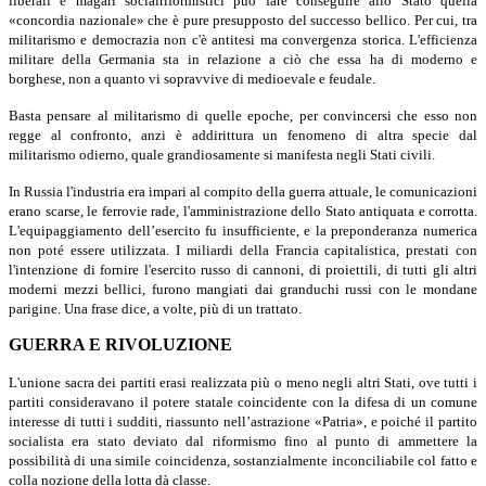
liberali e magari socialriformistici può fare conseguire allo Stato quella
«concordia nazionale» che è pure presupposto del successo bellico. Per cui, tra
militarismo e democrazia non c'è antitesi ma convergenza storica. L'efficienza
militare della Germania sta in relazione a ciò che essa ha di moderno e
borghese, non a quanto vi sopravvive di medioevale e feudale.
Basta pensare al militarismo di quelle epoche, per convincersi che esso non
regge al confronto, anzi è addirittura un fenomeno di altra specie dal
militarismo odierno, quale grandiosamente si manifesta negli Stati civili.
In Russia l'industria era impari al compito della guerra attuale, le comunicazioni
erano scarse, le ferrovie rade, l'amministrazione dello Stato antiquata e corrotta.
L'equipaggiamento dell’esercito fu insufficiente, e la preponderanza numerica
non poté essere utilizzata. I miliardi della Francia capitalistica, prestati con
l'intenzione di fornire l'esercito russo di cannoni, di proiettili, di tutti gli altri
moderni mezzi bellici, furono mangiati dai granduchi russi con le mondane
parigine. Una frase dice, a volte, più di un trattato.
GUERRA E RIVOLUZIONE
L'unione sacra dei partiti erasi realizzata più o meno negli altri Stati, ove tutti i
partiti consideravano il potere statale coincidente con la difesa di un comune
interesse di tutti i sudditi, riassunto nell’astrazione «Patria», e poiché il partito
socialista era stato deviato dal riformismo fino al punto di ammettere la
possibilità di una simile coincidenza, sostanzialmente inconciliabile col fatto e
colla nozione della lotta dà classe.