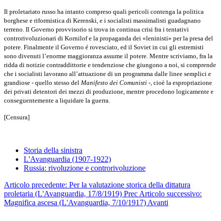
Il proletariato russo ha intanto compreso quali pericoli contenga la po­litica
borghese e riformistica di Kerenski, e i socialisti massimalisti guada­gnano
terreno. Il Governo provvisorio si trova in continua crisi fra i tentativi
controrivoluzionari di Kornilof e la propaganda dei «leninisti» per la presa del
potere. Finalmente il Governo é rovesciato, ed il Soviet in cui gli estre­misti
sono divenuti l’enorme maggioranza assume il potere. Mentre scrivia­mo, fra la
ridda di notizie contraddittorie e tendenziose che giungono a noi, si comprende
che i socialisti lavorano all’attuazione di un programma dalle linee semplici e
grandiose - quello stesso del
Manifesto dei Comunisti
-, cioè la espropriazione
dei privati detentori dei mezzi di produzione, mentre procedono logicamente e
conseguentemente a liquidare la guerra.
[Censura]
Storia della sinistra
L'Avanguardia (1907-1922)
Russia: rivoluzione e controrivoluzione
Articolo precedente: Per la valutazione storica della dittatura
proletaria (L'Avanguardia, 17/8/1919)
Prec
Articolo successivo:
Magnifica ascesa (L'Avanguardia, 7/10/1917)
Avanti