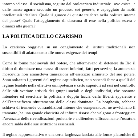
intorno ad essa: il socialismo, seguito dal proletariato industriale - ove esiste - e
dalle masse agrarie secondo un processo
sui generis
, e capeggiato da molti
intellettuali idealisti. Quale il giuoco di queste tre forze nella politica interna
del paese? Quale l’atteggiamento di ciascuna di esse nella politica estera e
dinanzi alla guerra?
LA POLITICA DELLO CZARISMO
Lo czarismo poggiava su un conglomerato di istituti tradizionali non
suscettibili di adattamento alle nuove esigenze dei tempi.
Come le forme medioevali del potere, che affermavano di detenere da Dio il
diritto di dominare una massa di esseri inferiori, fatti per servire, la autocrazia
moscovita non ammetteva transazioni all’esercizio illimitato del suo potere.
Sono soltanto i governi del regime capitalistico, non secondi forse a quelli del
regime feudale nella effettiva onnipotenza e certo superiori ad essi nel controllo
delle più svariate attività dei gruppi sociali e degli individui, che possono
intendere ed esercitare la politica a doppia faccia della libertà apparente e
dell’intensificato sfruttamento delle classi dominate. La bor­ghesia, sebbene
schiava di tremende contraddizioni interne che esasperan­dosi ne avvicinano il
tramonto, ha una grande elasticità ed infinite risorse che valgono a fronteggiare
l’avanzata delle rivendicazioni proletarie e a difendere efficacemente l’ossatura
ancora salda delle sue istituzioni essenziali.
Il regime rappresentativo e una certa larghezza lasciata alle forme pla­toniche di