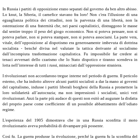
In Russia i partiti di opposizione erano separati dal governo da ben altro abisso.
Lo knut, la Siberia, il carnefice stavano fra loro! Non c'era l'illusione di una
eguaglianza politica dei cittadini, non la parvenza di una libertà, non la
ostentazione di una fraternità che, nei paesi capitalistici, distraggono le masse
dal sentire troppo il peso del giogo economico. Non si poteva pensare, non si
poteva parlare, non si poteva stampare, non si poteva associarsi. La parte vera,
vitale, dell’opposizione al dispotismo era generosamente imbevuta di dottrina
socialista - benché divisa nel valutare la tattica derivante al socialismo
dall’incompiuta trasformazione capitalistica. Fu impossibile far credere ai
tenaci avversari dello czarismo che lo Stato dispotico e tiranno scendeva in
lotta nell’interesse di tutti i russi, minacciati dall’oppressione straniera.
I rivoluzionari non accordarono tregue interne nel periodo di guerra. Il pericolo
esterno, che ha indotto altrove alcuni partiti socialisti a dar la mano ai governi
del capitalismo, indusse i partiti liberali borghesi della Russia a promettere la
loro solidarietà all’autocrazia; ma non impressionò i socialisti, unici veri
rivoluzionari. Anzi la parte più audace di questi non esitò ad augurare la disfatta
del proprio paese come coefficiente dl un possibile abbattimento dell’odiato
regime.
L'esperienza del 1905 dimostrava che in una Russia sconfitta il moto
rivoluzionario aveva probabilità di divampare più possente.
Così fu. La guerra produsse la rivoluzione, perché la guerra fu la sconfitta del