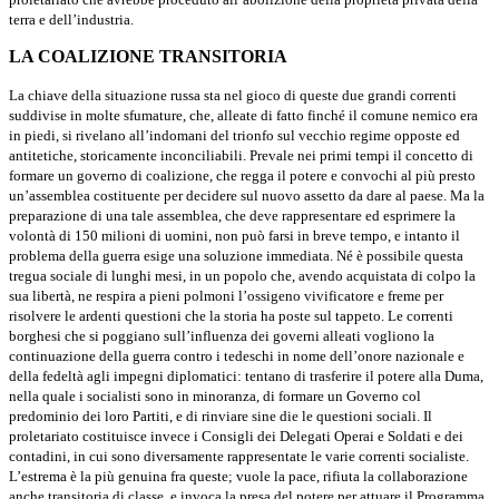
terra e dell’industria.
LA COALIZIONE TRANSITORIA
La chiave della situazione russa sta nel gioco di queste due grandi cor­renti
suddivise in molte sfumature, che, alleate di fatto finché il comune nemico era
in piedi, si rivelano all’indomani del trionfo sul vecchio re­gime opposte ed
antitetiche, storicamente inconciliabili. Prevale nei primi tempi il concetto di
formare un governo di coalizione, che regga il potere e convochi al più presto
un’assemblea costituente per decidere sul nuovo assetto da dare al paese. Ma la
preparazione di una tale assemblea, che deve rappresentare ed esprimere la
volontà di 150 milioni di uomini, non può farsi in breve tempo, e intanto il
problema della guerra esige una soluzione immediata. Né è possibile questa
tregua sociale di lunghi mesi, in un popolo che, avendo acquistata di colpo la
sua libertà, ne respira a pieni polmoni l’ossigeno vivificatore e freme per
risolvere le ardenti questioni che la storia ha poste sul tappeto. Le correnti
borghesi che si poggiano sull’influenza dei governi alleati vogliono la
continuazione della guerra contro i tedeschi in nome dell’onore nazionale e
della fedeltà agli impegni diplomatici: tentano di trasferire il potere alla Duma,
nella quale i socialisti sono in minoranza, di formare un Governo col
predominio dei loro Partiti, e di rinviare sine die le questioni sociali. Il
proletariato costituisce invece i Consigli dei Delegati Operai e Soldati e dei
contadini, in cui sono diversamente rappresentate le varie correnti socialiste.
L’estrema è la più genuina fra queste; vuole la pace, rifiuta la collaborazione
anche transitoria di classe, e invoca la presa del potere per attuare il Programma