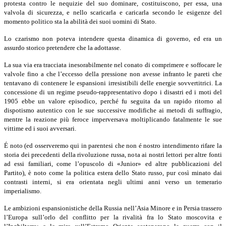
protesta contro le nequizie del suo dominare, costituiscono, per essa, una
valvola di sicurezza, e nello scaricarla e caricarla secondo le esi­genze del
momento politico sta la abilità dei suoi uomini di Stato.
Lo czarismo non poteva intendere questa dinamica di governo, ed era un
assurdo storico pretendere che la adottasse.
La sua via era tracciata inesorabilmente nel conato di comprimere e soffocare le
valvole fino a che l’eccesso della pressione non avesse infranto le pareti che
tentavano di contenere le espansioni irresistibili delle energie sovvertitrici. La
concessione di un regime pseudo-rappresentativo dopo i di­sastri ed i moti del
1905 ebbe un valore episodico, perché fu seguita da un rapido ritorno al
dispotismo autentico con le sue successive modifiche ai metodi di suffragio,
mentre la reazione più feroce imperversava moltiplican­do fatalmente le sue
vittime ed i suoi avversari.
É noto (ed osserveremo qui in parentesi che non é nostro intendimento rifare la
storia dei precedenti della rivoluzione russa, nota ai nostri lettori per altre fonti
ad essi familiari, come l’opuscolo di «Junior» ed altre pub­blicazioni del
Partito), è noto come la politica estera dello Stato russo, pur così minato dai
contrasti interni, si era orientata negli ultimi anni verso un temerario
imperialismo.
Le ambizioni espansionistiche della Russia nell’Asia Minore e in Persia trassero
l’Europa sull’orlo del conflitto per la rivalità fra lo Stato moscovita e