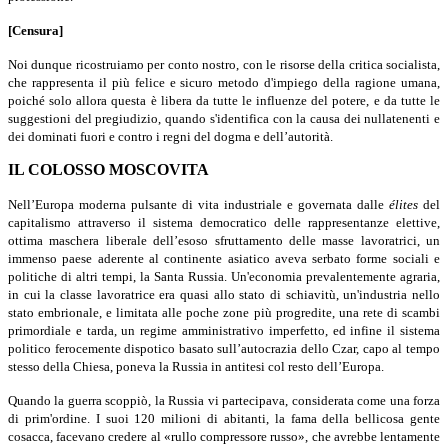
[Censura]
Noi dunque ricostruiamo per conto nostro, con le risorse della critica socialista,
che rappresenta il più felice e sicuro metodo d'impiego della ragione umana,
poiché solo allora questa è libera da tutte le influenze del potere, e da tutte le
suggestioni del pregiudizio, quando s'identifica con la causa dei nullatenenti e
dei dominati fuori e contro i regni del dogma e dell’autorità.
IL COLOSSO MOSCOVITA
Nell’Europa moderna pulsante di vita industriale e governata dalle
élites
del
capitalismo attraverso il sistema democratico delle rappresentanze elettive,
ottima maschera liberale dell’esoso sfruttamento delle masse lavoratrici, un
immenso paese aderente al continente asiatico aveva serbato forme sociali e
politiche di altri tempi, la Santa Russia. Un'economia prevalentemente agraria,
in cui la classe lavoratrice era quasi allo stato di schiavitù, un'industria nello
stato embrionale, e limitata alle poche zone più progredite, una rete di scambi
primordiale e tarda, un regime amministrativo imperfetto, ed infine il sistema
politico ferocemente dispotico basato sull’autocrazia dello Czar, capo al tempo
stesso della Chiesa, poneva la Russia in antitesi col resto dell’Europa.
Quando la guerra scoppiò, la Russia vi partecipava, considerata come una forza
di prim'ordine. I suoi 120 milioni di abitanti, la fama della bellicosa gente
cosacca, facevano credere al «rullo compressore russo», che avrebbe lentamente