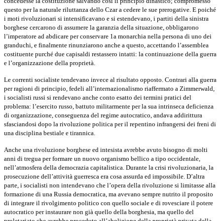
concedesse la costituzione salvando così li principio dinastico; com­promesso
questo per la naturale riluttanza dello Czar a cedere le sue prero­gative. E poiché
i moti rivoluzionari si intensificavano e si estendevano, i partiti della sinistra
borghese cercarono di assumere la garanzia della situa­zione, obbligarono
l’imperatore ad abdicare per conservare 1a monarchia nella persona di uno dei
granduchi, e finalmente rinunziarono anche a que­sto, accettando l’assemblea
costituente purché due capisaldi restassero in­tatti: la continuazione della guerra
e l’organizzazione della proprietà.
Le correnti socialiste tendevano invece al risultato opposto. Contrari alla guerra
per ragioni di principio, fedeli all’internazionalismo riaffermato a Zimmerwald,
i socialisti russi si rendevano anche conto esatto dei termini pratici del
problema: l’esercito russo, battuto militarmente per la sua intrin­seca deficienza
di organizzazione, conseguenza del regime autocratico, an­dava addirittura
sfasciandosi dopo la rivoluzione politica per il repentino infrangersi dei freni di
una disciplina bestiale e tirannica.
Anche una rivoluzione borghese ed intesista avrebbe avuto bisogno di molti
anni di tregua per formare un nuovo organismo bellico a tipo occi­dentale,
nell’atmosfera della democrazia capitalistica. Durante la crisi rivo­luzionaria, la
prosecuzione dell’attività guerresca era cosa assurda ed im­possibile. D’altra
parte, i socialisti non intendevano che l’opera della rivo­luzione si limitasse alla
formazione di una Russia democratica, ma avevano sempre nutrito il proposito
di integrare il rivolgimento politico con quello sociale e di rovesciare il potere
autocratico per instaurare non già quello della borghesia, ma quello del
proletariato che avrebbe proceduto all’aboli­zione della proprietà privata della