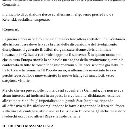
Comunista.
Il principio di coalizione riesce ad affermarsi nel governo presieduto da
Kerenski, socialista temperato.
[
Censura
].
La guerra é ripresa contro i tedeschi rimasti fino allora spettatori inattivi dinanzi
alle trincee russe dove ferveva la crisi delle discussioni e del rivolgi­mento
disciplinare. Il generale Brusilof, riorganizzate alcune divisioni, inizia
l’avanzata in Galizia a cui arride dapprima il successo. È in questo momento
che in tutta Europa trionfa la colossale menzogna della rivoluzione guerraiola,
contornata di tutte le romantiche informazioni sulla pace separata già sta­bilita
fra lo Czar e la Germania! Il Popolo russo, si afferma, ha rovesciato lo czar
perché tedescofilo, e muove, stretto in nuove falangi di sanculotti, verso
strepitose vittorie.
Ma ciò che era prevedibile non tarda ad avvenire: la Germania, che non aveva
alcun interesse ad inoltrarsi in un paese in rivoluzione, dichiaratosi estraneo
alle competizioni fra gl'imperialismi dei grandi Stati borghesi, rispon­de
all’offensiva di Brusilof sbaragliandone le forze e riportando la linea del fronte
sulla linea di confine austro-russa, in Galizia e in Bucovina. Qualche mese dopo
i tedeschi occupano altresì Riga e le isole baltiche.
IL TRIONFO MASSIMALISTA