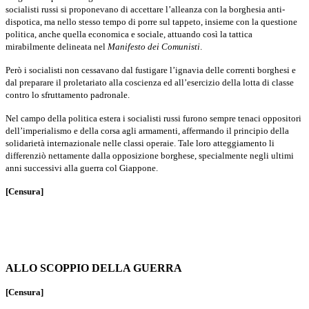
socialisti russi si proponevano di accetta­re l’alleanza con la borghesia anti-
dispotica, ma nello stesso tempo di porre sul tappeto, insieme con la questione
politica, anche quella economica e so­ciale, attuando così la tattica
mirabilmente delineata nel
Manifesto dei Comunisti
.
Però i socialisti non cessavano dal fustigare l’ignavia delle correnti bor­ghesi e
dal preparare il proletariato alla coscienza ed all’esercizio della lotta di classe
contro lo sfruttamento padronale.
Nel campo della politica estera i socialisti russi furono sempre tenaci oppositori
dell’imperialismo e della corsa agli armamenti, affermando il principio della
solidarietà internazionale nelle classi operaie. Tale loro atteg­giamento li
differenziò nettamente dalla opposizione borghese, specialmente negli ultimi
anni successivi alla guerra col Giappone.
[Censura]
ALLO SCOPPIO DELLA GUERRA
[Censura]