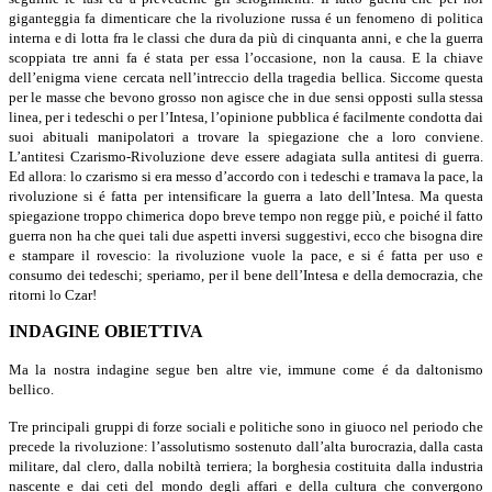
giganteggia fa dimenticare che la rivoluzione russa é un feno­meno di politica
interna e di lotta fra le classi che dura da più di cinquanta anni, e che la guerra
scoppiata tre anni fa é stata per essa l’occasione, non la causa. E la chiave
dell’enigma viene cercata nell’intreccio della tragedia bellica. Siccome questa
per le masse che bevono grosso non agisce che in due sensi opposti sulla stessa
linea, per i tedeschi o per l’Intesa, l’opinione pubblica é facilmente condotta dai
suoi abituali manipolatori a trovare la spiegazione che a loro conviene.
L’antitesi Czarismo-Rivoluzione deve essere adagiata sulla antitesi di guerra.
Ed allora: lo czarismo si era messo d’ac­cordo con i tedeschi e tramava la pace, la
rivoluzione si é fatta per intensi­ficare la guerra a lato dell’Intesa. Ma questa
spiegazione troppo chimerica dopo breve tempo non regge più, e poiché il fatto
guerra non ha che quei tali due aspetti inversi suggestivi, ecco che bisogna dire
e stampare il rovescio: la rivoluzione vuole la pace, e si é fatta per uso e
consumo dei tedeschi; speriamo, per il bene dell’Intesa e della democrazia, che
ritorni lo Czar!
INDAGINE OBIETTIVA
Ma la nostra indagine segue ben altre vie, immune come é da daltonismo
bellico.
Tre principali gruppi di forze sociali e politiche sono in giuoco nel periodo che
precede la rivoluzione: l’assolutismo sostenuto dall’alta burocrazia, dalla casta
militare, dal clero, dalla nobiltà terriera; la borghesia costituita dalla industria
nascente e dai ceti del mondo degli affari e della cultura che con­vergono