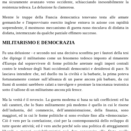
ma sicuramente avanzato verso occidente, schiacciando inesorabilmente la
resistenza tedesca. La delusione fu clamorosa.
Mentre le truppe della Francia democratica tenevano testa alle armate
germaniche e l'improvvisato esercito inglese entrava in azione con rapidità
sorprendente, il mostruoso meccanismo di guerra russo rinculava di disfatta in
disfatta, intermezzate da qualche parziale effimero successo.
MILITARISMO E DEMOCRAZIA
Fu una delusione - e secondo noi una decisiva sconfitta per i fautori della tesi
che dipinge il militarismo come un fenomeno tedesco imposto al rimanente
d'Europa dal sopravvivere di forme politiche arretrate negli imperi centrali
contro le tendenze degli Stati occidentali democratici e desiderosi di pace. Si
lasciava intendere che, nel duello tra la civiltà e la barbarie, la prima poteva
fortunatamente contare sull’alleanza di un paese ancora più barbaro, da cui
fiumi di uomini sarebbero calati a travolgere e prostrare la tracotanza teutonica
sotto il tallone di un militarismo ancora più feroce.
Ma la verità é il rovescio. La guerra moderna si basa su tali coefficienti ed ha
tali caratteri, che lo Stato militarmente più moderno è quello in cui le risorse
dell’industria, del commercio, dell’amministrazione, della finanza, sono
maggiori, ed in cui le forme politiche si sono evolute fino alla «democrazia».
Ciò è vero per la correlazione, cioè per la contemporaneità dello sviluppo di
tutte queste attività; ed è vero anche perché solo una politica di atteggiamenti