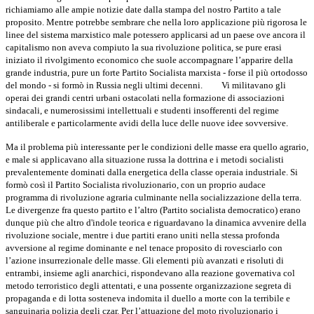
richiamiamo alle ampie notizie date dalla stampa del nostro Partito a tale
proposito. Mentre potrebbe sembrare che nella loro applicazione più rigorosa le
linee del sistema marxistico male potessero applicarsi ad un paese ove ancora il
capitalismo non aveva compiuto la sua rivoluzione politica, se pure erasi
iniziato il rivolgimento economico che suole accompagnare l’apparire della
grande industria, pure un forte Partito Socialista marxista - forse il più ortodosso
del mondo - si formò in Russia negli ultimi decenni.
Vi militavano gli
operai dei grandi centri urbani ostacolati nella formazione di as­sociazioni
sindacali, e numerosissimi intellettuali e studenti insofferenti del regime
antiliberale e particolarmente avidi della luce delle nuove idee sov­versive.
Ma il problema più interessante per le condizioni delle masse era quello agrario,
e male si applicavano alla situazione russa la dottrina e i metodi socialisti
prevalentemente dominati dalla energetica della classe operaia indu­striale. Si
formò così il Partito Socialista rivoluzionario, con un proprio audace
programma di rivoluzione agraria culminante nella socializzazione della terra.
Le divergenze fra questo partito e l’altro (Partito socialista democratico) erano
dunque più che altro d'indole teorica e riguardavano la dinamica avvenire della
rivoluzione sociale, mentre i due partiti erano uniti nella stessa profonda
avversione al regime dominante e nel tenace proposito di rovesciarlo con
l’azione insurrezionale delle masse. Gli ele­menti più avanzati e risoluti di
entrambi, insieme agli anarchici, risponde­vano alla reazione governativa col
metodo terroristico degli attentati, e una possente organizzazione segreta di
propaganda e di lotta sosteneva indomita il duello a morte con la terribile e
sanguinaria polizia degli czar. Per l’at­tuazione del moto rivoluzionario i