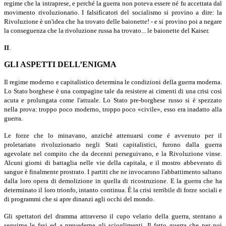
regime che la intraprese, e perché la guerra non poteva essere né fu accettata dal
movimento rivoluzionario. I falsificatori del socialismo si provino a dire: la
Rivoluzione è un'idea che ha trovato delle baionette! - e si provino poi a negare
la conseguenza che la rivoluzione russa ha trovato... le baionette del Kaiser.
II
.
GLI ASPETTI DELL’ENIGMA
Il regime moderno e capitalistico determina le condizioni della guerra moderna.
Lo Stato borghese è una compagine tale da resistere ai cimenti di una crisi così
acuta e prolungata come l'attuale. Lo Stato pre-borghese russo si è spezzato
nella prova: troppo poco moderno, troppo poco «civile», esso era inadatto alla
guerra.
Le forze che lo minavano, anziché attenuarsi come é avvenuto per il
proletariato rivoluzionario negli Stati capitalistici, furono dalla guerra
agevolate nel compito che da decenni perseguivano, e la Rivoluzione vinse.
Alcuni giorni di battaglia nelle vie della capitala, e il mostro abbeverato di
sangue è finalmente prostrato. I partiti che ne invocarono l'abbattimento saltano
dalla loro opera di demolizione in quella di ricostruzione. E la guerra che ha
determinato il loro trionfo, intanto continua. È la crisi terribile di forze sociali e
di programmi che si apre dinanzi agli occhi del mondo.
Gli spettatori del dramma attraverso il cupo velario della guerra, sten­tano a
seguirne le fasi ed a prevederne gli scioglimenti. Il fatto guerra che per noi