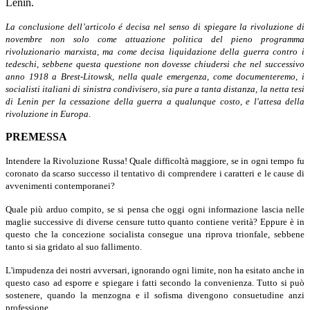
Lenin.
La conclusione dell’articolo é decisa nel senso di spiegare la rivoluzione di
novembre non solo come attuazione politica del pieno programma
rivoluzionario marxista, ma come decisa liquidazione della guerra contro i
tedeschi, sebbene questa questione non dovesse chiudersi che nel successivo
anno 1918 a Brest-Litowsk, nella quale emergenza, come documenteremo, i
socialisti italiani di sinistra condivisero, sia pure a tanta distanza, la netta tesi
di Lenin per la cessazione della guerra a qualunque costo, e l'attesa della
rivoluzione in Europa
.
PREMESSA
Intendere la Rivoluzione Russa! Quale difficoltà maggiore, se in ogni tempo fu
coronato da scarso successo il tentativo di comprendere i caratteri e le cause di
avvenimenti contemporanei?
Quale più arduo compito, se si pensa che oggi ogni informazione lascia nelle
maglie successive di diverse censure tutto quanto contiene verità? Eppure è in
questo che la concezione socialista consegue una riprova trionfale, sebbene
tanto si sia gridato al suo fallimento.
L'impudenza dei nostri avversari, ignorando ogni limite, non ha esitato anche in
questo caso ad esporre e spiegare i fatti secondo la convenienza. Tutto si può
sostenere, quando la menzogna e il sofisma divengono consuetudine anzi
professione.