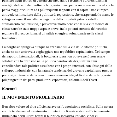
pensiero negli istituti di cultura che preparano i tecnici e i professionisti al
servigio del capitale. Inoltre la borghesia russa, per la sua stessa natura ed anche
per la maggior cultura ed i più frequenti rapporti con il capita­lismo europeo,
antivedeva il risultato della politica di repressione, che esasperando le masse le
spingeva verso il socialismo negatore della proprietà pri­vata e dello
sfruttamento capitalistico, e prevedeva molto bene che la sua vita storica di
classe sarebbe stata troppo aspra e breve, fra le potenti stret­toie del vecchio
regime e il precoce formarsi di valide energie rivoluzionarie nelle classi
lavoratrici.
La borghesia spingeva dunque lo czarismo sulla via delle riforme poli­tiche,
anche se non arrivava a vagheggiare una repubblica capitalistica. Nel campo
dei rapporti internazionali, la borghesia russa non poteva però non essere
solidale con lo czarismo nella politica panslavista degli ultimi anni
conciliandosi tale politica assai bene con i propri interessi, con i bisogni dello
sviluppo industriale, con la naturale tendenza del giovane capitalismo russo a
portarsi, sul terreno della concorrenza commerciale, al livello delle borghesie
più progredite dei paesi produttori, esportatori, coloniali dell’Ovest.
[
Censura
]
.
IL MOVIMENTO PROLETARIO
Ben altro valore ed altra efficienza aveva l’opposizione socialista. Sulla natura
e sulle tendenze del movimento proletario in Russia è stato sufficien­temente
illuminato negli ultimi tempi il pubblico socialista italiano, e noi ci