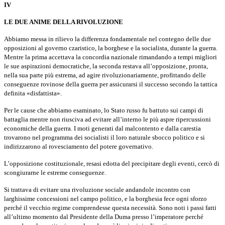
IV
LE DUE ANIME DELLA RIVOLUZIONE
Abbiamo messa in rilievo la differenza fondamentale nel contegno delle due
opposizioni al governo czaristico, la borghese e la socialista, durante la guerra.
Mentre la prima accettava la concordia nazionale rimandando a tempi migliori
le sue aspirazioni democratiche, la seconda restava all’oppo­sizione, pronta,
nella sua parte più estrema, ad agire rivoluzionariamente, pro­fittando delle
conseguenze rovinose della guerra per assicurarsi il successo secondo la tattica
definita «disfattista».
Per le cause che abbiamo esaminato, lo Stato russo fu battuto sui campi di
battaglia mentre non riusciva ad evitare all’interno le più aspre riper­cussioni
economiche della guerra. I moti generati dal malcontento e dalla carestia
trovarono nel programma dei socialisti il loro naturale sbocco politico e si
indirizzarono al rovesciamento del potere governativo.
L’opposizione costituzionale, resasi edotta del precipitare degli eventi, cercò di
scongiurarne le estreme conseguenze.
Si trattava di evitare una rivoluzione sociale andandole incontro con
larghissime concessioni nel campo politico, e la borghesia fece ogni sforzo
perché il vecchio regime comprendesse questa necessità. Sono noti i passi fatti
all’ultimo momento dal Presidente della Duma presso l’imperatore perché