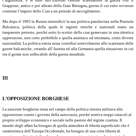
l’Inghilterra; e le mire sull’Estremo Oriente scatenarono la guerra con il
Giappone, amico e poi alleato della Gran Bretagna, guerra il cui esito ro­vinoso
costrinse l’impero dello Czar a un periodo di raccoglimento.
Ma dopo il 1905 la Russia intensificò la sua politica panslavista nella Penisola
Balcanica, politica della quale le ragioni etniche e nazionali erano un
trasparente pretesto, perché sotto lo scettro dello czar gemevano in una identica
oppressione, non certo preferibile a quella austriaca od ottomana, cento diverse
nazionalità. La politica estera russa contribuì notevolmente allo scatenarsi delle
guerre balcaniche, creando all’Austria ed alla Germania quella situazione in cui
era il germe non soffocabile della guerra mondiale.
III
L’OPPOSIZIONE BORGHESE
La nascente borghesia russa nel campo della politica interna militava alla
opposizione contro i governi della autocrazia, perché sentiva troppi ostacoli al
proprio sviluppo economico e sociale nelle pastoie del regime czarista. Il
mondo degli affari ha bisogno di quella atmosfera di libertà superficiale che é
caratteristica dell’Europa Occidentale, ha bisogno di una certa libertà di