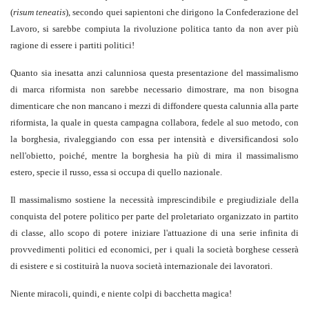
(
risum teneatis
), secondo quei sapientoni che dirigono la Confederazione del
Lavoro, si sarebbe compiuta la rivoluzione politica tanto da non aver più
ragione di essere i partiti politici!
Quanto sia inesatta anzi calunniosa questa presentazione del massimalismo
di marca riformista non sarebbe necessario dimostrare, ma non bisogna
dimenticare che non mancano i mezzi di diffondere questa calunnia alla parte
riformista, la quale in questa campagna collabora, fedele al suo metodo, con
la borghesia, rivaleggiando con essa per intensità e diversificandosi solo
nell'obietto, poiché, mentre la borghesia ha più di mira il massimalismo
estero, specie il russo, essa si occupa di quello nazionale.
Il massimalismo sostiene la necessità imprescindibile e pregiudiziale della
conquista del potere politico per parte del proletariato organizzato in partito
di classe, allo scopo di potere iniziare l'attuazione di una serie infinita di
provvedimenti politici ed economici, per i quali la società borghese cesserà
di esistere e si costituirà la nuova società internazionale dei lavoratori.
Niente miracoli, quindi, e niente colpi di bacchetta magica!