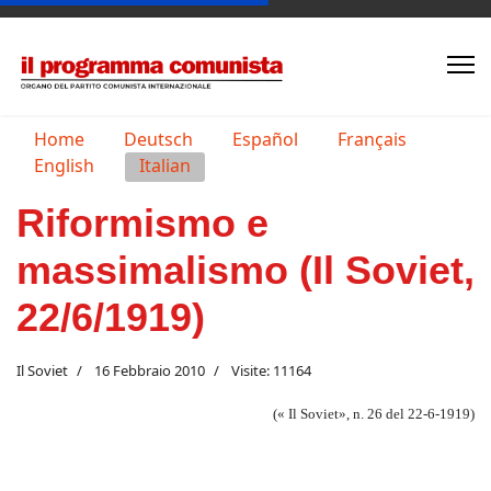
Seleziona la tua lingua
Home
Deutsch
Español
Français
English
Italian
Riformismo e
massimalismo (Il Soviet,
22/6/1919)
Il Soviet
16 Febbraio 2010
Visite: 11164
(« Il Soviet», n. 26 del 22-6-1919)