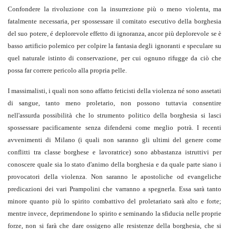
Confondere la rivoluzione con la insurrezione più o meno violenta, ma
fatalmente necessaria, per spossessare il comitato esecutivo della borghesia
del suo potere, é deplorevole effetto di ignoranza, ancor più deplorevole se è
basso artificio polemico per colpire la fantasia degli ignoranti e speculare su
quel naturale istinto di conservazione, per cui ognuno rifugge da ciò che
possa far correre pericolo alla propria pelle.
I massimalisti, i quali non sono affatto feticisti della violenza né sono assetati
di sangue, tanto meno proletario, non possono tuttavia consentire
nell'assurda possibilità che lo strumento politico della borghesia si lasci
spossessare pacificamente senza difendersi come meglio potrà. I recenti
avvenimenti di Milano (i quali non saranno gli ultimi del genere come
conflitti tra classe borghese e lavoratrice) sono abbastanza istruttivi per
conoscere quale sia lo stato d'animo della borghesia e da quale parte siano i
provocatori della violenza. Non saranno le apostoliche od evangeliche
predicazioni dei vari Prampolini che varranno a spegnerla. Essa sarà tanto
minore quanto più lo spirito combattivo del proletariato sarà alto e forte;
mentre invece, deprimendone lo spirito e seminando la sfiducia nelle proprie
forze, non si farà che dare ossigeno alle resistenze della borghesia, che si