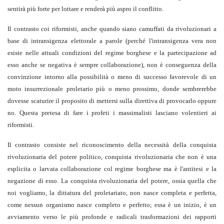
sentirà più forte per lottare e renderà più aspro il conflitto.
Il contrasto coi riformisti, anche quando siano camuffati da rivoluzionari a
base di intransigenza elettorale a parole (perché l'intransigenza vera non
esiste nelle attuali condizioni del regime borghese e la partecipazione ad
esso anche se negativa è sempre collaborazione), non è conseguenza della
convinzione intorno alla possibilità o meno di successo favorevole di un
moto insurrezionale proletario più o meno prossimo, donde sembrerebbe
dovesse scaturire il proposito di mettersi sulla direttiva di provocarlo oppure
no. Questa pretesa di fare i profeti i massimalisti lasciano volentieri ai
riformisti.
Il contrasto consiste nel riconoscimento della necessità della conquista
rivoluzionaria del potere politico, conquista rivoluzionaria che non è una
esplicita o larvata collaborazione col regime borghese ma è l'antitesi e la
negazione di esso. La conquista rivoluzionaria del potere, ossia quella che
noi vogliamo, la dittatura del proletariato, non nasce completa e perfetta,
come nessun organismo nasce completo e perfetto; essa è un inizio, è un
avviamento verso le più profonde e radicali trasformazioni dei rapporti