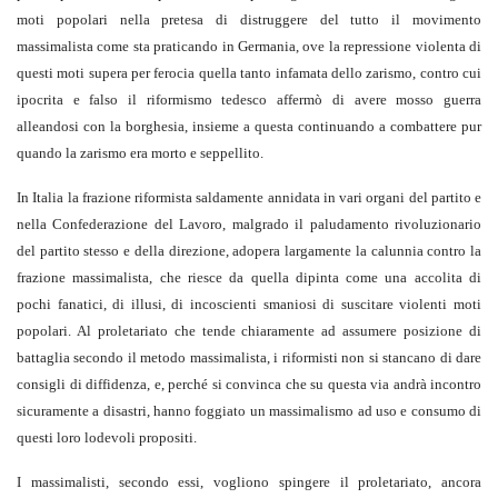
moti popolari nella pretesa di distruggere del tutto il movimento
massimalista come sta praticando in Germania, ove la repressione violenta di
questi moti supera per ferocia quella tanto infamata dello zarismo, contro cui
ipocrita e falso il riformismo tedesco affermò di avere mosso guerra
alleandosi con la borghesia, insieme a questa continuando a combattere pur
quando la zarismo era morto e seppellito.
In Italia la frazione riformista saldamente annidata in vari organi del partito e
nella Confederazione del Lavoro, malgrado il paludamento rivoluzionario
del partito stesso e della direzione, adopera largamente la calunnia contro la
frazione massimalista, che riesce da quella dipinta come una accolita di
pochi fanatici, di illusi, di incoscienti smaniosi di suscitare violenti moti
popolari. Al proletariato che tende chiaramente ad assumere posizione di
battaglia secondo il metodo massimalista, i riformisti non si stancano di dare
consigli di diffidenza, e, perché si convinca che su questa via andrà incontro
sicuramente a disastri, hanno foggiato un massimalismo ad uso e consumo di
questi loro lodevoli propositi.
I massimalisti, secondo essi, vogliono spingere il proletariato, ancora