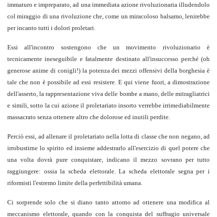
immaturo e impreparato, ad una immediata azione rivoluzionaria illudendolo
col miraggio di una rivoluzione che, come un miracoloso balsamo, lenirebbe
per incanto tutti i dolori proletari.
Essi all'incontro sostengono che un movimento rivoluzionario è
tecnicamente ineseguibile e fatalmente destinato all'insuccesso perché (oh
generose anime di conigli!) la potenza dei mezzi offensivi della borghesia è
tale che non è possibile ad essi resistere. E qui viene fuori, a dimostrazione
dell'asserto, la rappresentazione viva delle bombe a mano, delle mitragliatrici
e simili, sotto la cui azione il proletariato insorto verrebbe irrimediabilmente
massacrato senza ottenere altro che dolorose ed inutili perdite.
Perciò essi, ad allenare il proletariato nella lotta di classe che non negano, ad
irrobustirne lo spirito ed insieme addestrarlo all'esercizio di quel potere che
una volta dovrà pure conquistare, indicano il mezzo sovrano per tutto
raggiungere: ossia la scheda elettorale. La scheda elettorale segna per i
riformisti l'estremo limite della perfettibilità umana.
Ci sorprende solo che si diano tanto attorno ad ottenere una modifica al
meccanismo elettorale, quando con la conquista del suffragio universale