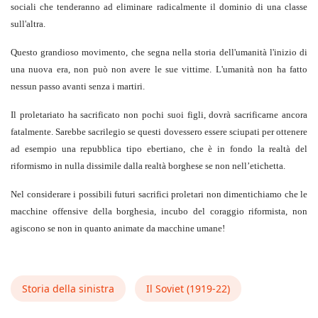
sociali che tenderanno ad eliminare radicalmente il dominio di una classe
sull'altra.
Questo grandioso movimento, che segna nella storia dell'umanità l'inizio di
una nuova era, non può non avere le sue vittime. L'umanità non ha fatto
nessun passo avanti senza i martiri.
Il proletariato ha sacrificato non pochi suoi figli, dovrà sacrificarne ancora
fatalmente. Sarebbe sacrilegio se questi dovessero essere sciupati per ottenere
ad esempio una repubblica tipo ebertiano, che è in fondo la realtà del
riformismo in nulla dissimile dalla realtà borghese se non nell’etichetta.
Nel considerare i possibili futuri sacrifici proletari non dimentichiamo che le
macchine offensive della borghesia, incubo del coraggio riformista, non
agiscono se non in quanto animate da macchine umane!
Storia della sinistra
Il Soviet (1919‑22)