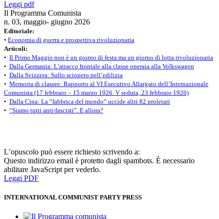
Leggi pdf
Il Programma Comunista
n. 03, maggio- giugno 2026
Editoriale:
•
Economia di guerra e prospettiva rivoluzionaria
Articoli:
•
Il Primo Maggio non è un giorno di festa ma un giorno di lotta rivoluzionaria
•
Dalla Germania: L’attacco frontale alla classe operaia alla Volkswagen
•
Dalla Svizzera: Sullo sciopero nell’edilizia
•
Memoria di classee: Rapporto al VI Esecutivo Allargato dell’Internazionale
Comunista (17 febbraio – 15 marzo 1926. V seduta, 23 febbraio 1926)
•
Dalla Cina: La “fabbrica del mondo” uccide altri 82 proletari
•
“Siamo tutti anti-fascisti”. E allora?
L’opuscolo può essere richiesto scrivendo a:
Questo indirizzo email è protetto dagli spambots. È necessario
abilitare JavaScript per vederlo.
Leggi PDF
INTERNATIONAL COMMUNIST PARTY PRESS