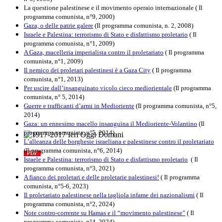
La questione palestinese e il movimento operaio internazionale ( Il
programma comunista, n°9, 2000)
Gaza, o delle patrie galere
(Il programma comunista, n. 2, 2008)
Israele e Palestina: terrorismo di Stato e disfattismo proletario
( Il
programma comunista, n°1, 2009)
A Gaza, macelleria imperialista contro il proletariato
( Il programma
comunista, n°1, 2009)
Il nemico dei proletari palestinesi è a Gaza City
( Il programma
comunista, n°1, 2013)
Per uscire dall’insanguinato vicolo cieco mediorientale
(Il programma
comunista, n° 5, 2014)
Guerre e trafficanti d’armi in Medioriente
(Il programma comunista, n°5,
2014)
Gaza: un ennesimo macello insanguina il Medioriente-Volantino
(Il
programma comunista, n°5, 2014)
L’alleanza delle borghesie israeliana e palestinese contro il proletariato
1917-2017 Ieri Oggi Domani
(Il programma comunista, n°6, 2014)
PDF
Quaderno n°9
Israele e Palestina: terrorismo di Stato e disfattismo proletario
( Il
programma comunista, n°3, 2021)
A fianco dei proletari e delle proletarie palestinesi!
( Il programma
comunista, n°5-6, 2023)
Il proletariato palestinese nella tagliola infame dei nazionalismi
( Il
programma comunista, n°2, 2024)
Note contro-corrente su Hamas e il “movimento palestinese”
( Il
programma comunista, n°4, 2024)