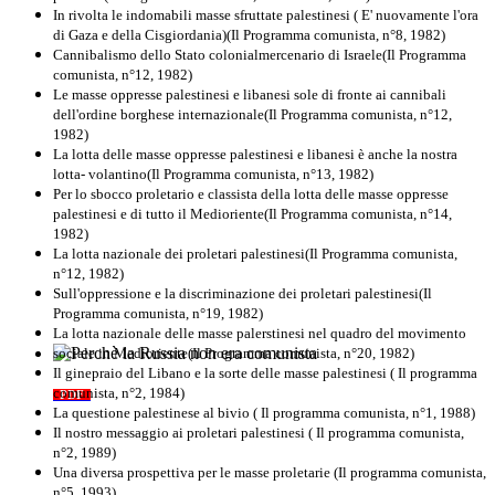
In rivolta le indomabili masse sfruttate palestinesi ( E' nuovamente l'ora
di Gaza e della Cisgiordania)(Il Programma comunista, n°8, 1982)
Cannibalismo dello Stato colonialmercenario di Israele(Il Programma
comunista, n°12, 1982)
Le masse oppresse palestinesi e libanesi sole di fronte ai cannibali
dell'ordine borghese internazionale(Il Programma comunista, n°12,
1982)
La lotta delle masse oppresse palestinesi e libanesi è anche la nostra
lotta- volantino(Il Programma comunista, n°13, 1982)
Per lo sbocco proletario e classista della lotta delle masse oppresse
palestinesi e di tutto il Medioriente(Il Programma comunista, n°14,
1982)
La lotta nazionale dei proletari palestinesi(Il Programma comunista,
n°12, 1982)
Sull'oppressione e la discriminazione dei proletari palestinesi(Il
Programma comunista, n°19, 1982)
La lotta nazionale delle masse palerstinesi nel quadro del movimento
sociale in Medioriente(Il Programma comunista, n°20, 1982)
Perchè la Russia non era comunista
Il ginepraio del Libano e la sorte delle masse palestinesi ( Il programma
comunista, n°2, 1984)
PDF
Quaderno n°10
La questione palestinese al bivio ( Il programma comunista, n°1, 1988)
Il nostro messaggio ai proletari palestinesi ( Il programma comunista,
n°2, 1989)
Una diversa prospettiva per le masse proletarie (Il programma comunista,
n°5, 1993)