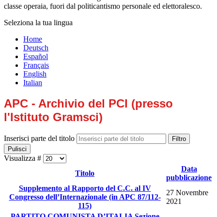
classe operaia, fuori dal politicantismo personale ed elettoralesco.
Seleziona la tua lingua
Home
Deutsch
Español
Français
English
Italian
APC - Archivio del PCI (presso
l'Istituto Gramsci)
Inserisci parte del titolo
Filtro
Pulisci
Visualizza #
Data
Titolo
pubblicazione
Supplemento al Rapporto del C.C. al IV
27 Novembre
Congresso dell’Internazionale (in APC 87/112-
2021
115)
PARTITO COMUNISTA D’ITALIA Sezione