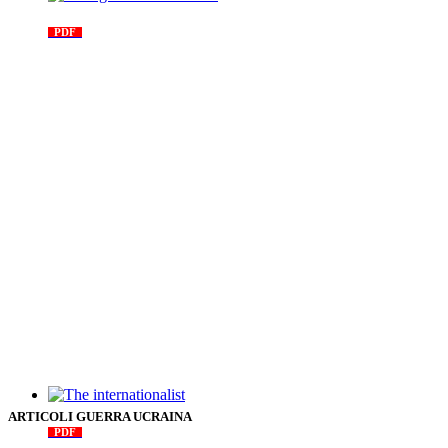
Il Programma comunista
PDF
n. 03, 2026
The internationalist
ARTICOLI GUERRA UCRAINA
PDF
n
.12
, 2026