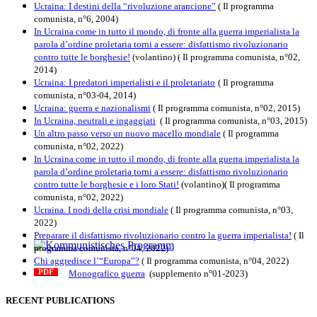
Ucraina: I destini della “rivoluzione arancione”
( Il programma
comunista, n°6, 2004)
In Ucraina come in tutto il mondo, di fronte alla guerra imperialista la
parola d’ordine proletaria torni a essere: disfattismo rivoluzionario
contro tutte le borghesie!
(volantino)
( Il programma comunista, n°02,
2014)
Ucraina: I predatori imperialisti e il proletariato
( Il programma
comunista, n°03-04, 2014)
Ucraina: guerra e nazionalismi
( Il programma comunista, n°02, 2015)
In Ucraina, neutrali e ingaggiati
( Il programma comunista, n°03, 2015)
Un altro passo verso un nuovo macello mondiale
( Il programma
comunista, n°02, 2022)
In Ucraina come in tutto il mondo, di fronte alla guerra imperialista la
parola d’ordine proletaria torni a essere: disfattismo rivoluzionario
contro tutte le borghesie e i loro Stati!
(volantino)( Il programma
comunista, n°02, 2022)
Ucraina. I nodi della crisi mondiale
( Il programma comunista, n°03,
2022)
Preparare il disfattismo rivoluzionario contro la guerra imperialista!
( Il
programma comunista, n°04, 2022)
Kommunistisches Programm
Chi aggredisce l’“Europa”?
( Il programma comunista, n°04, 2022)
Monografico guerra
(supplemento n°01-2023)
PDF
n°10 - 2026
RECENT PUBLICATIONS