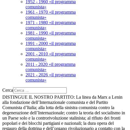
1952 - 1960 «il programma
comunista»
1961 - 1970 «il programma
comunista»
1971 - 1980 «il programma
comunista»
1981 - 1990 «il programma
comunista»
1991 - 2000 «il programma
comunista»
2001 - 2010 «il programma
comunista»
2011 - 2020 «il programma
comunista»
2021 - 2026 «il programma
comunista»
Cerca
DISTINGUE IL NOSTRO PARTITO:
La linea da Marx a Lenin
alla fondazione dell’Internazionale comunista e del Partito
Comunista d’Italia; alla lotta della sinistra comunista contro la
degenerazione dell’Internazionale; contro la teoria del socialismo in
un Paese solo e la controrivoluzione stalinista; al rifiuto dei fronti
popolari e dei blocchi partigiani e nazionali; la dura opera del
restauro della dottrina e dell’organo rivoluzionario a contatto con la