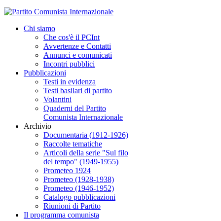
Chi siamo
Che cos'è il PCInt
Avvertenze e Contatti
Annunci e comunicati
Incontri pubblici
Pubblicazioni
Testi in evidenza
Testi basilari di partito
Volantini
Quaderni del Partito
Comunista Internazionale
Archivio
Documentaria (1912-1926)
Raccolte tematiche
Articoli della serie "Sul filo
del tempo" (1949-1955)
Prometeo 1924
Prometeo (1928-1938)
Prometeo (1946-1952)
Catalogo pubblicazioni
Riunioni di Partito
Il programma comunista