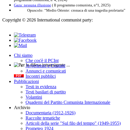
Gaza: nessuna illusione
( Il programma comunista, n°1, 2025)
Opuscolo: “Medio Oriente: cronaca di una tragedia proletaria”
Copyright © 2026 International communist party:
info@internationalcommunistparty.org
Chi siamo
Che cos'è il PCInt
Avvertenze e Contatti
Per la difesa intransigente
Annunci e comunicati
Incontri pubblici
PDF
Pubblicazioni
Testi in evidenza
Testi basilari di partito
Volantini
Quaderni del Partito Comunista Internazionale
Archivio
Documentaria (1912-1926)
Raccolte tematiche
Articoli della serie "Sul filo del tempo" (1949-1955)
Prometeo 1924