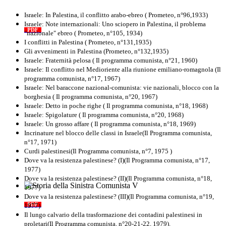
Il proletariato nella seconda guerra
mondiale e nella "Resistenza"
Israele: In Palestina, il conflitto arabo-ebreo ( Prometeo, n°96,1933)
antifascista
Israele: Note internazionali: Uno sciopero in Palestina, il problema
PDF
Quaderno n°4 (nuova edizione 2021)
"nazionale" ebreo ( Prometeo, n°105, 1934)
I conflitti in Palestina ( Prometeo, n°131,1935)
Gli avvenimenti in Palestina (Prometeo, n°132,1935)
Israele: Fraternità pelosa ( Il programma comunista, n°21, 1960)
Israele: Il conflitto nel Medioriente alla riunione emiliano-romagnola (Il
programma comunista, n°17, 1967)
Israele: Nel baraccone nazional-comunista: vie nazionali, blocco con la
borghesia ( Il programma comunista, n°20, 1967)
Israele: Detto in poche righe ( Il programma comunista, n°18, 1968)
Israele: Spigolature ( Il programma comunista, n°20, 1968)
Israele: Un grosso affare ( Il programma comunista, n°18, 1969)
Incrinature nel blocco delle classi in Israele(Il Programma comunista,
n°17, 1971)
Curdi palestinesi(Il Programma comunista, n°7, 1975 )
Dove va la resistenza palestinese? (I)(Il Programma comunista, n°17,
1977)
Dove va la resistenza palestinese? (II)(Il Programma comunista, n°18,
1977)
Storia della Sinistra Comunista V
Dove va la resistenza palestinese? (III)(Il Programma comunista, n°19,
1977)
PDF
Il lungo calvario della trasformazione dei contadini palestinesi in
proletari(Il Programma comunista, n°20-21-22, 1979).