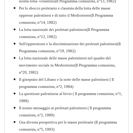
nostra lotta- volantino(Il Programma comunista, n°13, 1982)
Per lo sbocco proletario e classista della lotta delle masse
oppresse palestinesi e di tutto il Medioriente(Il Programma
comunista, n°14, 1982)
La lotta nazionale dei proletari palestinesi(Il Programma
comunista, n°12, 1982)
Sull'oppressione e la discriminazione dei proletari palestinesi(Il
Programma comunista, n°19, 1982)
La lotta nazionale delle masse palerstinesi nel quadro del
movimento sociale in Medioriente(Il Programma comunista,
1917-2017 Ieri Oggi Domani
n°20, 1982)
Il ginepraio del Libano e la sorte delle masse palestinesi ( Il
Quaderno n°9
PDF
programma comunista, n°2, 1984)
La questione palestinese al bivio ( Il programma comunista, n°1,
1988)
Il nostro messaggio ai proletari palestinesi ( Il programma
comunista, n°2, 1989)
Una diversa prospettiva per le masse proletarie (Il programma
comunista, n°5, 1993)