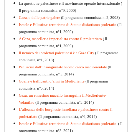
La questione palestinese e il movimento operaio internazionale (
Il programma comunista, n°9, 2000)
Gaza, o delle patrie galere
(Il programma comunista, n. 2, 2008)
Israele e Palestina: terrorismo di Stato e disfattismo proletario
( Il
programma comunista, n°1, 2009)
A Gaza, macelleria imperialista contro il proletariato
( Il
programma comunista, n°1, 2009)
Il nemico dei proletari palestinesi è a Gaza City
( Il programma
Per la difesa intransigente
comunista, n°1, 2013)
PDF
Per uscire dall’insanguinato vicolo cieco mediorientale
(Il
programma comunista, n° 5, 2014)
Guerre e trafficanti d’armi in Medioriente
(Il programma
comunista, n°5, 2014)
Gaza: un ennesimo macello insanguina il Medioriente-
Volantino
(Il programma comunista, n°5, 2014)
L’alleanza delle borghesie israeliana e palestinese contro il
proletariato
(Il programma comunista, n°6, 2014)
Israele e Palestina: terrorismo di Stato e disfattismo proletario
( Il
programma comunista, n°3, 2021)