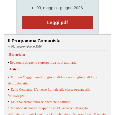
n. 03, maggio - giugno 2026
Leggi pdf
Il Programma Comunista
n. 03, maggio- giugno 2026
Editoriale:
•
Economia di guerra e prospettiva rivoluzionaria
Articoli:
•
Il Primo Maggio non è un giorno di festa ma un giorno di lotta
rivoluzionaria
•
Dalla Germania: L’attacco frontale alla classe operaia alla
Volkswagen
•
Dalla Svizzera: Sullo sciopero nell’edilizia
•
Memoria di classee: Rapporto al VI Esecutivo Allargato
dell’Internazionale Comunista (17 febbraio – 15 marzo 1926. V seduta,