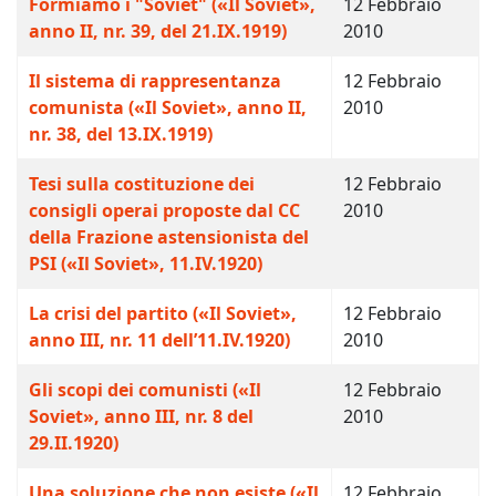
Formiamo i "Soviet" («Il Soviet»,
12 Febbraio
anno II, nr. 39, del 21.IX.1919)
2010
Il sistema di rappresentanza
12 Febbraio
comunista («Il Soviet», anno II,
2010
nr. 38, del 13.IX.1919)
Tesi sulla costituzione dei
12 Febbraio
consigli operai proposte dal CC
2010
della Frazione astensionista del
PSI («Il Soviet», 11.IV.1920)
La crisi del partito («Il Soviet»,
12 Febbraio
anno III, nr. 11 dell’11.IV.1920)
2010
Gli scopi dei comunisti («Il
12 Febbraio
Soviet», anno III, nr. 8 del
2010
29.II.1920)
Una soluzione che non esiste («Il
12 Febbraio