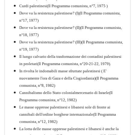
Curdi palestinesi(Il Programma comunista, n°7, 1975 )
Dove va la resistenza palestinese? (I)(Il Programma comunista,
n°17, 1977)
Dove va la resistenza palestinese? (II)(Il Programma comunista,
n°18, 1977)
Dove va la resistenza palestinese? (III)(Il Programma comunista,
n°19, 1977)
Il lungo calvario della trasformazione dei contadini palestinesi
in proletari(Il Programma comunista, n°20-21-22, 1979).
In rivolta le indomabili masse sfruttate palestinesi ( E'
nuovamente l'ora di Gaza e della Cisgiordania)(Il Programma
comunista, n°8, 1982)
Cannibalismo dello Stato colonialmercenario di Israele(Il
Perchè la Russia non era
Programma comunista, n°12, 1982)
comunista
Le masse oppresse palestinesi e libanesi sole di fronte ai
PDF
Quaderno n°10
cannibali dell'ordine borghese internazionale(Il Programma
comunista, n°12, 1982)
La lotta delle masse oppresse palestinesi e libanesi è anche la