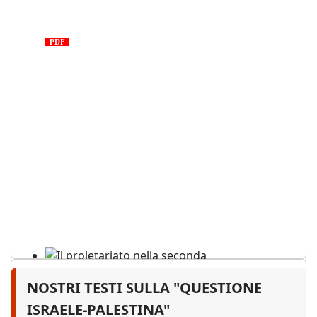
Medio Oriente: cronaca di una
tragedia proletaria
PDF
NOSTRI TESTI SULLA "QUESTIONE
Il proletariato nella seconda
guerra mondiale e nella
ISRAELE-PALESTINA"