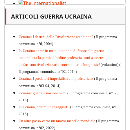
The internationalist
ARTICOLI GUERRA UCRAINA
PDF
n
.12
, 2026
Ucraina: I destini della “rivoluzione arancione”
( Il programma
comunista, n°6, 2004)
In Ucraina come in tutto il mondo, di fronte alla guerra
imperialista la parola d’ordine proletaria torni a essere:
disfattismo rivoluzionario contro tutte le borghesie!
(volantino)
(
Il programma comunista, n°02, 2014)
Ucraina: I predatori imperialisti e il proletariato
( Il programma
comunista, n°03-04, 2014)
Ucraina: guerra e nazionalismi
( Il programma comunista, n°02,
2015)
In Ucraina, neutrali e ingaggiati
( Il programma comunista, n°03,
2015)
Un altro passo verso un nuovo macello mondiale
( Il programma
Kommunistisches Programm
comunista, n°02, 2022)