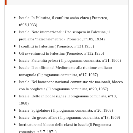
"Resistenza" antifascista
PDF
Quaderno n°4 (nuova edizione 2021)
Israele: In Palestina, il conflitto arabo-ebreo ( Prometeo,
n°96,1933)
Israele: Note internazionali: Uno sciopero in Palestina, il
problema "nazionale" ebreo ( Prometeo, n°105, 1934)
I conflitti in Palestina ( Prometeo, n°131,1935)
Gli avvenimenti in Palestina (Prometeo, n°132,1935)
Israele: Fraternità pelosa ( Il programma comunista, n°21, 1960)
Israele: Il conflitto nel Medioriente alla riunione emiliano-
romagnola (Il programma comunista, n°17, 1967)
Israele: Nel baraccone nazional-comunista: vie nazionali, blocco
con la borghesia ( Il programma comunista, n°20, 1967)
Israele: Detto in poche righe ( Il programma comunista, n°18,
1968)
Storia della Sinistra
Israele: Spigolature ( Il programma comunista, n°20, 1968)
Comunista V
Israele: Un grosso affare ( Il programma comunista, n°18, 1969)
PDF
Incrinature nel blocco delle classi in Israele(Il Programma
comunista, n°17, 1971)