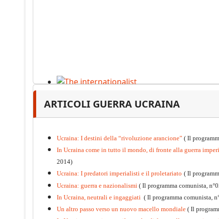
The internationalist
ARTICOLI GUERRA UCRAINA
PDF
n
.12
, 2026
Ucraina: I destini della “rivoluzione arancione”
( Il programm
In Ucraina come in tutto il mondo, di fronte alla guerra imperia
2014)
Ucraina: I predatori imperialisti e il proletariato
( Il program
Ucraina: guerra e nazionalismi
( Il programma comunista, n°0
In Ucraina, neutrali e ingaggiati
( Il programma comunista, n
Un altro passo verso un nuovo macello mondiale
( Il progra