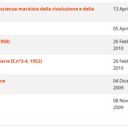
scienza marxista della rivoluzione e della
13 Apr
05 Apr
1950)
26 Feb
2010
ie II,n°3-4, 1952)
26 Feb
2010
one
04 Di
2009
08 No
2009