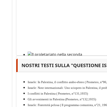
NOSTRI TESTI SULLA "QUESTIONE I
Il proletariato nella seconda
guerra mondiale e nella
"Resistenza" antifascista
Israele: In Palestina, il conflitto arabo-ebreo ( Prometeo, n°9
PDF
Quaderno n°4 (nuova edizione 2021)
Israele: Note internazionali: Uno sciopero in Palestina, il p
I conflitti in Palestina ( Prometeo, n°131,1935)
Gli avvenimenti in Palestina (Prometeo, n°132,1935)
Israele: Fraternità pelosa ( Il programma comunista, n°21, 19