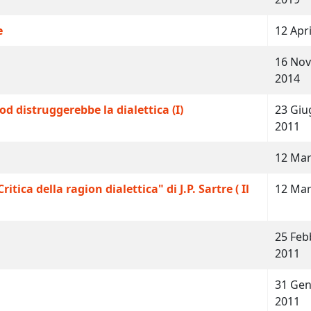
e
12 Apr
16 No
2014
od distruggerebbe la dialettica (I)
23 Giu
2011
12 Mar
tica della ragion dialettica" di J.P. Sartre ( Il
12 Mar
25 Feb
2011
31 Gen
2011