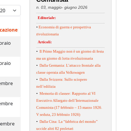
isualizza #
n. 03, maggio- giugno 2026
Editoriale:
•
Economia di guerra e prospettiva
cazione
rivoluzionaria
braio
Articoli:
•
Il Primo Maggio non è un giorno di festa
ma un giorno di lotta rivoluzionaria
braio
•
Dalla Germania: L’attacco frontale alla
classe operaia alla Volkswagen
•
Dalla Svizzera: Sullo sciopero
cembre
nell’edilizia
•
Memoria di classee: Rapporto al VI
Esecutivo Allargato dell’Internazionale
cembre
Comunista (17 febbraio – 15 marzo 1926.
V seduta, 23 febbraio 1926)
•
Dalla Cina: La “fabbrica del mondo”
vembre
uccide altri 82 proletari