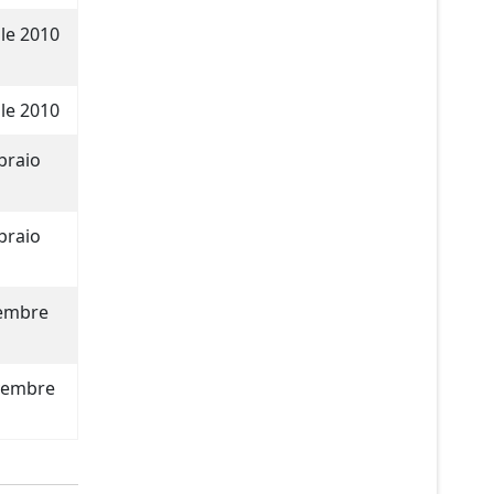
ile 2010
ile 2010
braio
braio
cembre
vembre