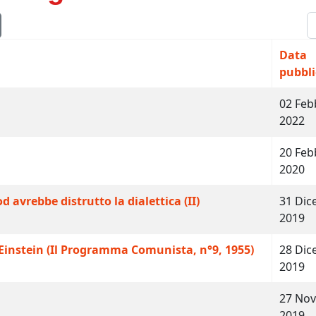
V
Data
pubbli
02 Feb
2022
20 Feb
2020
d avrebbe distrutto la dialettica (II)
31 Di
2019
 Einstein (Il Programma Comunista, n°9, 1955)
28 Di
2019
27 No
2019