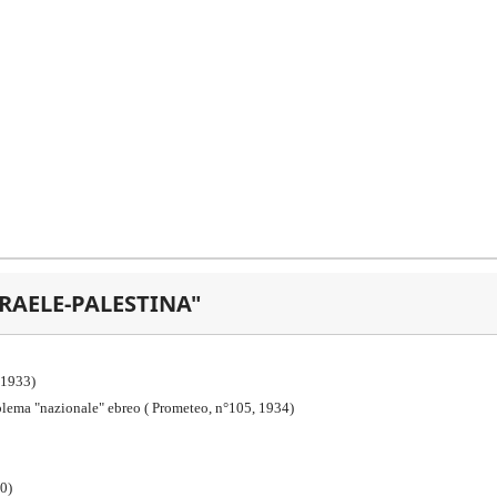
SRAELE-PALESTINA"
6,1933)
roblema "nazionale" ebreo ( Prometeo, n°105, 1934)
60)