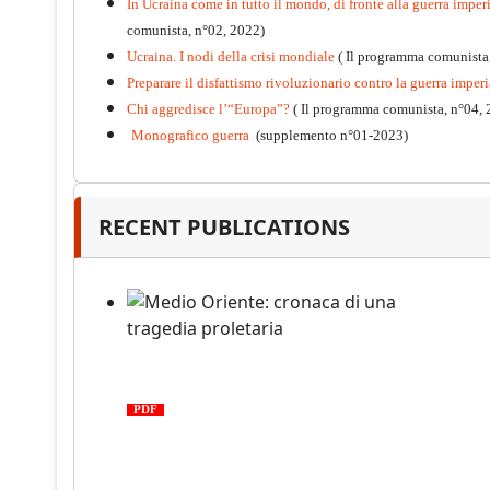
In Ucraina come in tutto il mondo, di fronte alla guerra imperia
comunista, n°02, 2022)
Ucraina. I nodi della crisi mondiale
( Il programma comunista
Preparare il disfattismo rivoluzionario contro la guerra imperi
Chi aggredisce l’“Europa”?
( Il programma comunista, n°04, 
Monografico guerra
(supplemento n°01-2023)
Kommunistisches Programm
PDF
n°10 - 2026
RECENT PUBLICATIONS
Medio Oriente: cronaca di una
tragedia proletaria
PDF