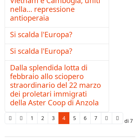
Vietnam e Cambogia, uniti
nella... repressione
antioperaia
Si scalda l'Europa?
Si scalda l'Europa?
Dalla splendida lotta di
febbraio allo sciopero
straordinario del 22 marzo
dei proletari immigrati
della Aster Coop di Anzola
1
2
3
4
5
6
7
Pagina 4 di 7