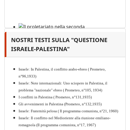
NOSTRI TESTI SULLA "QUESTIONE
Il proletariato nella seconda
guerra mondiale e nella
ISRAELE-PALESTINA"
"Resistenza" antifascista
PDF
Quaderno n°4 (nuova edizione 2021)
Israele: In Palestina, il conflitto arabo-ebreo ( Prometeo,
n°96,1933)
Israele: Note internazionali: Uno sciopero in Palestina, il
problema "nazionale" ebreo ( Prometeo, n°105, 1934)
I conflitti in Palestina ( Prometeo, n°131,1935)
Gli avvenimenti in Palestina (Prometeo, n°132,1935)
Israele: Fraternità pelosa ( Il programma comunista, n°21, 1960)
Israele: Il conflitto nel Medioriente alla riunione emiliano-
romagnola (Il programma comunista, n°17, 1967)