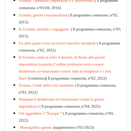
Ucraina: I predatori imperialisti e il proletariato
( Il programma
comunista, n°03-04, 2014)
Ucraina: guerra e nazionalismi
( Il programma comunista, n°02,
2015)
In Ucraina, neutrali e ingaggiati
( Il programma comunista, n°03,
2015)
Un altro passo verso un nuovo macello mondiale
( Il programma
Kommunistisches Programm
comunista, n°02, 2022)
PDF
n°10 - 2026
In Ucraina come in tutto il mondo, di fronte alla guerra
imperialista la parola d’ordine proletaria torni a essere:
disfattismo rivoluzionario contro tutte le borghesie e i loro
Stati!
(volantino)( Il programma comunista, n°02, 2022)
Ucraina. I nodi della crisi mondiale
( Il programma comunista,
n°03, 2022)
Preparare il disfattismo rivoluzionario contro la guerra
imperialista!
( Il programma comunista, n°04, 2022)
Chi aggredisce l’“Europa”?
( Il programma comunista, n°04,
2022)
Monografico guerra
(supplemento n°01-2023)