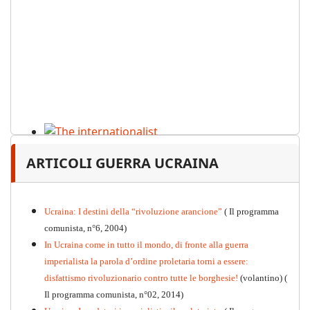
The internationalist
ARTICOLI GUERRA UCRAINA
PDF
n
.12
, 2026
Ucraina: I destini della “rivoluzione arancione”
( Il programma
comunista, n°6, 2004)
In Ucraina come in tutto il mondo, di fronte alla guerra
imperialista la parola d’ordine proletaria torni a essere:
disfattismo rivoluzionario contro tutte le borghesie!
(volantino)
(
Il programma comunista, n°02, 2014)