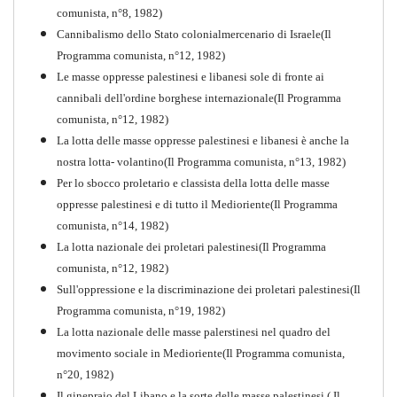
comunista, n°8, 1982)
Cannibalismo dello Stato colonialmercenario di Israele(Il
Perchè la Russia non era
Programma comunista, n°12, 1982)
comunista
Le masse oppresse palestinesi e libanesi sole di fronte ai
PDF
Quaderno n°10
cannibali dell'ordine borghese internazionale(Il Programma
comunista, n°12, 1982)
La lotta delle masse oppresse palestinesi e libanesi è anche la
nostra lotta- volantino(Il Programma comunista, n°13, 1982)
Per lo sbocco proletario e classista della lotta delle masse
oppresse palestinesi e di tutto il Medioriente(Il Programma
comunista, n°14, 1982)
La lotta nazionale dei proletari palestinesi(Il Programma
comunista, n°12, 1982)
Sull'oppressione e la discriminazione dei proletari palestinesi(Il
Programma comunista, n°19, 1982)
La lotta nazionale delle masse palerstinesi nel quadro del
movimento sociale in Medioriente(Il Programma comunista,
1917-2017 Ieri Oggi Domani
n°20, 1982)
Il ginepraio del Libano e la sorte delle masse palestinesi ( Il
Quaderno n°9
PDF