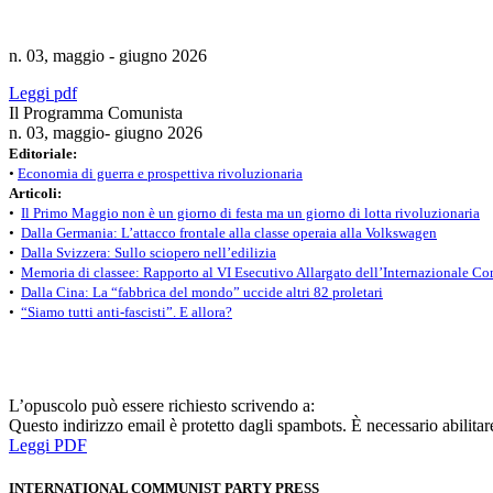
n. 03, maggio - giugno 2026
Leggi pdf
Il Programma Comunista
n. 03, maggio- giugno 2026
Editoriale:
•
Economia di guerra e prospettiva rivoluzionaria
Articoli:
•
Il Primo Maggio non è un giorno di festa ma un giorno di lotta rivoluzionaria
•
Dalla Germania: L’attacco frontale alla classe operaia alla Volkswagen
•
Dalla Svizzera: Sullo sciopero nell’edilizia
•
Memoria di classee: Rapporto al VI Esecutivo Allargato dell’Internazionale Co
•
Dalla Cina: La “fabbrica del mondo” uccide altri 82 proletari
•
“Siamo tutti anti-fascisti”. E allora?
L’opuscolo può essere richiesto scrivendo a:
Questo indirizzo email è protetto dagli spambots. È necessario abilitar
Leggi PDF
INTERNATIONAL COMMUNIST PARTY PRESS