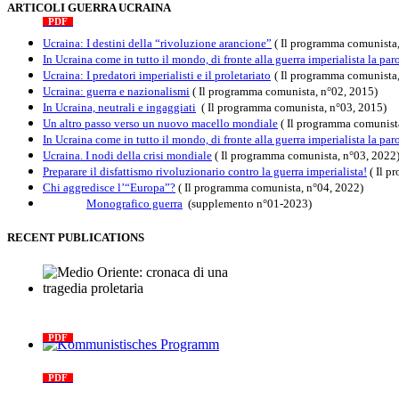
The internationalist
ARTICOLI GUERRA UCRAINA
PDF
n
.12
, 2026
Ucraina: I destini della “rivoluzione arancione”
( Il programma comunista,
In Ucraina come in tutto il mondo, di fronte alla guerra imperialista la paro
Ucraina: I predatori imperialisti e il proletariato
( Il programma comunista
Ucraina: guerra e nazionalismi
( Il programma comunista, n°02, 2015)
In Ucraina, neutrali e ingaggiati
( Il programma comunista, n°03, 2015)
Un altro passo verso un nuovo macello mondiale
( Il programma comunist
In Ucraina come in tutto il mondo, di fronte alla guerra imperialista la paro
Ucraina. I nodi della crisi mondiale
( Il programma comunista, n°03, 2022
Preparare il disfattismo rivoluzionario contro la guerra imperialista!
( Il 
Chi aggredisce l’“Europa”?
( Il programma comunista, n°04, 2022)
Monografico guerra
(supplemento n°01-2023)
RECENT PUBLICATIONS
Medio Oriente: cronaca di una
tragedia proletaria
PDF
Kommunistisches Programm
PDF
n°10 - 2026