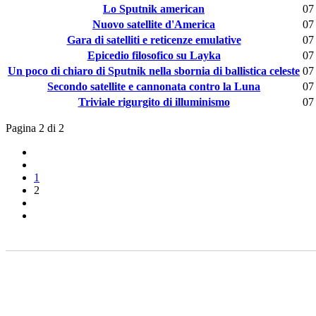
Lo Sputnik american
07
Nuovo satellite d'America
07
Gara di satelliti e reticenze emulative
07
Epicedio filosofico su Layka
07
Un poco di chiaro di Sputnik nella sbornia di ballistica celeste
07
Secondo satellite e cannonata contro la Luna
07
Triviale rigurgito di illuminismo
07
Pagina 2 di 2
1
2