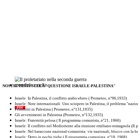
NOSTRI TESTI SULLA "QUESTIONE ISRAELE-PALESTINA"
Il proletariato nella seconda guerra
mondiale e nella "Resistenza"
Israele: In Palestina, il conflitto arabo-ebreo ( Prometeo, n°96,1933)
antifascista
Israele: Note internazionali: Uno sciopero in Palestina, il problema "nazi
PDF
Quaderno n°4 (nuova edizione 2021)
I conflitti in Palestina ( Prometeo, n°131,1935)
Gli avvenimenti in Palestina (Prometeo, n°132,1935)
Israele: Fraternità pelosa ( Il programma comunista, n°21, 1960)
Israele: Il conflitto nel Medioriente alla riunione emiliano-romagnola (I
Israele: Nel baraccone nazional-comunista: vie nazionali, blocco con la 
Israele: Detto in poche righe ( Il programma comunista, n°18, 1968)