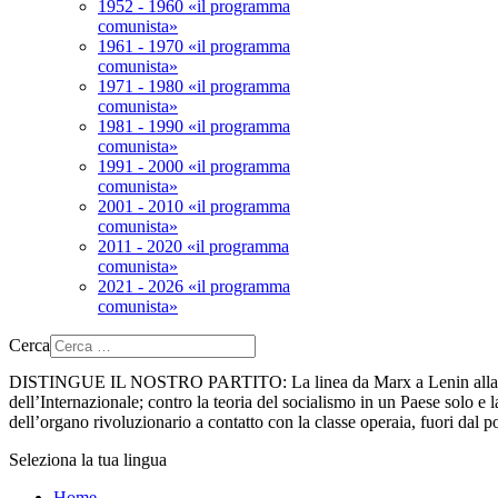
1952 - 1960 «il programma
comunista»
1961 - 1970 «il programma
comunista»
1971 - 1980 «il programma
comunista»
1981 - 1990 «il programma
comunista»
1991 - 2000 «il programma
comunista»
2001 - 2010 «il programma
comunista»
2011 - 2020 «il programma
comunista»
2021 - 2026 «il programma
comunista»
Cerca
DISTINGUE IL NOSTRO PARTITO:
La linea da Marx a Lenin alla 
dell’Internazionale; contro la teoria del socialismo in un Paese solo e la
dell’organo rivoluzionario a contatto con la classe operaia, fuori dal p
Seleziona la tua lingua
Home