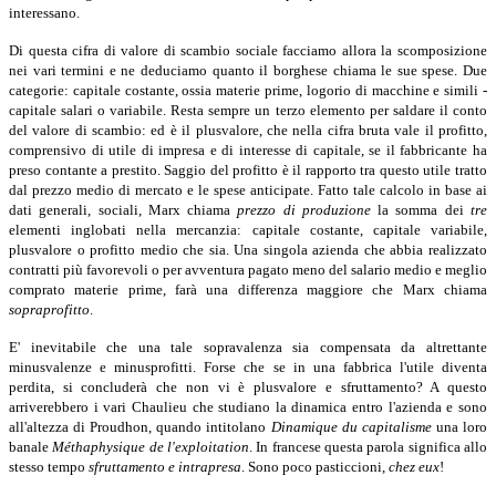
interessano.
Di questa cifra di valore di scambio sociale facciamo allora la scomposizione
nei vari termini e ne deduciamo quanto il borghese chiama le sue spese. Due
categorie: capitale costante, ossia materie prime, logorio di macchine e simili -
capitale salari o variabile. Resta sempre un terzo elemento per saldare il conto
del valore di scambio: ed è il plusvalore, che nella cifra bruta vale il profitto,
comprensivo di utile di impresa e di interesse di capitale, se il fabbricante ha
preso contante a prestito. Saggio del profitto è il rapporto tra questo utile tratto
dal prezzo medio di mercato e le spese anticipate. Fatto tale calcolo in base ai
dati generali, sociali, Marx chiama
prezzo di produzione
la somma dei
tre
elementi inglobati nella mercanzia: capitale costante, capitale variabile,
plusvalore o profitto medio che sia. Una singola azienda che abbia realizzato
contratti più favorevoli o per avventura pagato meno del salario medio e meglio
comprato materie prime, farà una differenza maggiore che Marx chiama
sopraprofitto
.
E' inevitabile che una tale sopravalenza sia compensata da altrettante
minusvalenze e minusprofitti. Forse che se in una fabbrica l'utile diventa
perdita, si concluderà che non vi è plusvalore e sfruttamento? A questo
arriverebbero i vari Chaulieu che studiano la dinamica entro l'azienda e sono
all'altezza di Proudhon, quando intitolano
Dinamique du capitalisme
una loro
banale
Méthaphysique de l'exploitation
.
In francese questa parola significa allo
stesso tempo
sfruttamento e intrapresa
.
Sono poco pasticcioni,
chez eux
!