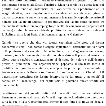
I normali settori industriali presentano evidentemente sopraprofitti, ma solo
contingenti e accidentali. Difatti l'analisi di Marx ha condotto a queste leggi sul
profitto: esso tende ad uniformarsi tra i vari settori della produzione ad un
saggio identico; questo saggio tende a discendere nel corso dello svolgimento
capitalistico, mentre aumentano enormemente la massa del capitale investito, il
numero dei lavoratori salariati, la produttività del lavoro come rapporto tra
materie trasformate e tempo impiegato (concetto di composizione organica del
capitale) e quindi la massa sociale del profitto: sia questo chiaro o non chiaro al
fu Stalin, al fatto fuori Beria, al felicemente regnante Malenkov.
Quindi - se quello che dite voi teorici capitalisti sulle gioie del lasciar
concorrere è vero - non possono sorgere sopraprofitti sistematici nei vari rami
della produzione dei manufatti. Ma naturalmente se un'organizzazione avesse,
poniamo, tutta la gomma del mondo, potrebbe dettare il prezzo al mercato e
allora questo sarebbe sistematicamente al di sopra del valore e dell'identico
prezzo di produzione: tale organizzazione, pappatosi il suo tasso medio di
profitto come ogni libero capitalista, si papperebbe pur sempre un sopraprofitto,
istantaneamente e facilmente trasformato
in rendita gommaria
.
Che altro è il
parassitismo capitalista che Lenin descrive sorto dai trusts e monopoli? Il
capitalista e i manutengoli del capitalismo si godranno queste rendite dal
momento che
"costituisce uno dei grandi risultati del modo di produzione capitalistico"
l'instaurare uno stato di cose tale "che il proprietario fondiario può trascorrere
tutta la sua vita a Costantinopoli, mentre il suo fondo si trova in Scozia"
(Introduzione citata).