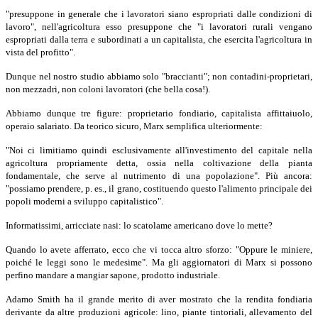
"presuppone in generale che i lavoratori siano espropriati dalle condizioni di
lavoro", nell'agricoltura esso presuppone che "i lavoratori rurali vengano
espropriati dalla terra e subordinati a un capitalista, che esercita l'agricoltura in
vista del profitto".
Dunque nel nostro studio abbiamo solo "braccianti"; non contadini-proprietari,
non mezzadri, non coloni lavoratori (che bella cosa!).
Abbiamo dunque tre figure: proprietario fondiario, capitalista affittaiuolo,
operaio salariato. Da teorico sicuro, Marx semplifica ulteriormente:
"Noi ci limitiamo quindi esclusivamente all'investimento del capitale nella
agricoltura propriamente detta, ossia nella coltivazione della pianta
fondamentale, che serve al nutrimento di una popolazione". Più ancora:
"possiamo prendere, p. es., il grano, costituendo questo l'alimento principale dei
popoli moderni a sviluppo capitalistico".
Informatissimi, arricciate nasi: lo scatolame americano dove lo mette?
Quando lo avete afferrato, ecco che vi tocca altro sforzo: "Oppure le miniere,
poiché le leggi sono le medesime". Ma gli aggiornatori di Marx si possono
perfino mandare a mangiar sapone, prodotto industriale.
Adamo Smith ha il grande merito di aver mostrato che la rendita fondiaria
derivante da altre produzioni agricole: lino, piante tintoriali, allevamento del