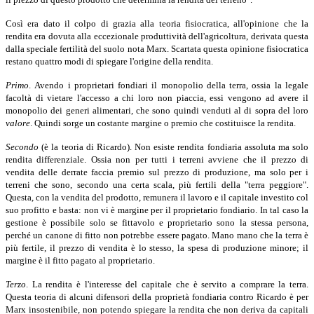
Così era dato il colpo di grazia alla teoria fisiocratica, all'opinione che la
rendita era dovuta alla eccezionale produttività dell'agricoltura, derivata questa
dalla speciale fertilità del suolo nota Marx. Scartata questa opinione fisiocratica
restano quattro modi di spiegare l'origine della rendita.
Primo
.
Avendo i proprietari fondiari il monopolio della terra, ossia la legale
facoltà di vietare l'accesso a chi loro non piaccia, essi vengono ad avere il
monopolio dei generi alimentari, che sono quindi venduti al di sopra del loro
valore
.
Quindi sorge un costante margine o premio che costituisce la rendita.
Secondo
(è
la teoria di Ricardo). Non esiste rendita fondiaria assoluta ma solo
rendita differenziale. Ossia non per tutti i terreni avviene che il prezzo di
vendita delle derrate faccia premio sul prezzo di produzione, ma solo per i
terreni che sono, secondo una certa scala, più fertili della "terra peggiore".
Questa, con la vendita del prodotto, remunera il lavoro e il capitale investito col
suo profitto e basta: non vi è margine per il proprietario fondiario. In tal caso la
gestione è possibile solo se fittavolo e proprietario sono la stessa persona,
perché un canone di fitto non potrebbe essere pagato. Mano mano che la terra è
più fertile, il prezzo di vendita è lo stesso, la spesa di produzione minore; il
margine è il fitto pagato al proprietario.
Terzo
.
La rendita è l'interesse del capitale che è servito a comprare la terra.
Questa teoria di alcuni difensori della proprietà fondiaria contro Ricardo è per
Marx insostenibile, non potendo spiegare la rendita che non deriva da capitali