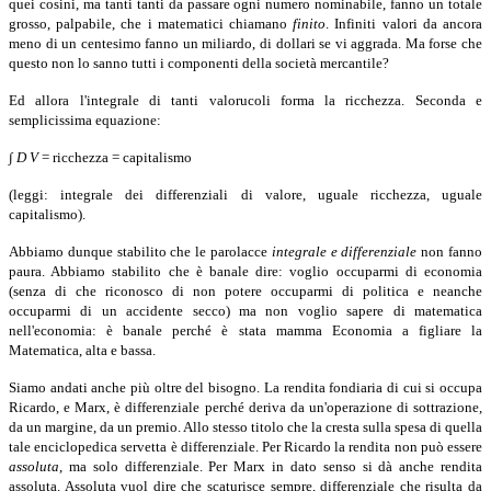
quei cosini, ma tanti tanti da passare ogni numero nominabile, fanno un totale
grosso, palpabile, che i matematici chiamano
finito
.
Infiniti valori da ancora
meno di un centesimo fanno un miliardo, di dollari se vi aggrada. Ma forse che
questo non lo sanno tutti i componenti della società mercantile?
Ed allora l'integrale di tanti valorucoli forma la ricchezza. Seconda e
semplicissima equazione:
∫ D V
= ricchezza = capitalismo
(leggi: integrale dei differenziali di valore, uguale ricchezza, uguale
capitalismo).
Abbiamo dunque stabilito che le parolacce
integrale e differenziale
non fanno
paura. Abbiamo stabilito che è banale dire: voglio occuparmi di economia
(senza di che riconosco di non potere occuparmi di politica e neanche
occuparmi di un accidente secco) ma non voglio sapere di matematica
nell'economia: è banale perché è stata mamma Economia a figliare la
Matematica, alta e bassa.
Siamo andati anche più oltre del bisogno. La rendita fondiaria di cui si occupa
Ricardo, e Marx, è differenziale perché deriva da un'operazione di sottrazione,
da un margine, da un premio. Allo stesso titolo che la cresta sulla spesa di quella
tale enciclopedica servetta è differenziale. Per Ricardo la rendita non può essere
assoluta
,
ma solo differenziale. Per Marx in dato senso si dà anche rendita
assoluta. Assoluta vuol dire che scaturisce sempre, differenziale che risulta da