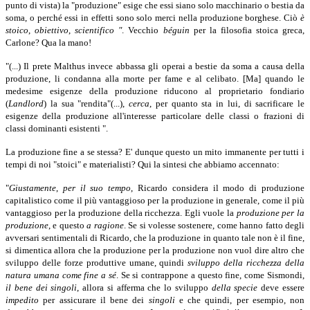
punto di vista) la "produzione" esige che essi siano solo macchinario o bestia da
soma, o perché essi in effetti sono solo merci nella produzione borghese. Ciò
è
stoico
,
obiettivo
,
scientifico "
.
Vecchio
béguin
per
la filosofia stoica greca,
Carlone? Qua la mano!
"(...) Il prete Malthus invece abbassa gli operai a bestie da soma a causa della
produzione, li condanna alla morte per fame e al celibato. [Ma] quando le
medesime esigenze della produzione riducono al proprietario fondiario
(
Landlord
)
la sua "rendita"(...),
cerca
,
per quanto sta in lui, di sacrificare le
esigenze della produzione all'interesse particolare delle classi o frazioni di
classi dominanti esistenti ".
La produzione fine a se stessa? E' dunque questo un mito immanente per tutti i
tempi di noi "stoici" e materialisti? Qui la sintesi che abbiamo accennato:
"
Giustamente
,
per il suo tempo
,
Ricardo considera il modo di produzione
capitalistico come il più vantaggioso per la produzione in generale, come il più
vantaggioso per la produzione della ricchezza. Egli vuole la
produzione per la
produzione
,
e questo
a ragione
.
Se si volesse sostenere, come hanno fatto degli
avversari sentimentali di Ricardo, che la produzione in quanto tale non è il fine,
si dimentica allora che la produzione per la produzione non vuol dire altro che
sviluppo delle forze produttive umane, quindi
sviluppo della ricchezza della
natura umana come fine a sé
.
Se si contrappone a questo fine, come Sismondi,
il bene dei singoli
,
allora si afferma che lo sviluppo
della specie
deve essere
impedito
per assicurare il bene dei
singoli
e che quindi, per esempio, non