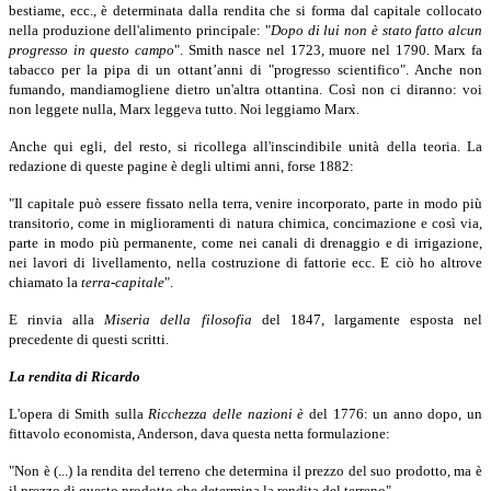
bestiame, ecc., è determinata dalla rendita che si forma dal capitale collocato
nella produzione dell'alimento principale: "
Dopo di lui non è stato fatto alcun
progresso in questo campo
".
Smith nasce nel 1723, muore nel 1790. Marx fa
tabacco per la pipa di un ottant’anni di "progresso scientifico". Anche non
fumando, mandiamogliene dietro un'altra ottantina. Così non ci diranno: voi
non leggete nulla, Marx leggeva tutto. Noi leggiamo Marx.
Anche qui egli, del resto, si ricollega all'inscindibile unità della teoria. La
redazione di queste pagine è degli ultimi anni, forse 1882:
"Il capitale può essere fissato nella terra, venire incorporato, parte in modo più
transitorio, come in miglioramenti di natura chimica, concimazione e così via,
parte in modo più permanente, come nei canali di drenaggio e di irrigazione,
nei lavori di livellamento, nella costruzione di fattorie ecc. E ciò ho altrove
chiamato la
terra-capitale
".
E rinvia alla
Miseria della filosofia
del 1847, largamente esposta nel
precedente di questi scritti.
La rendita di Ricardo
L'opera di Smith sulla
Ricchezza delle nazioni è
del 1776: un anno dopo, un
fittavolo economista, Anderson, dava questa netta formulazione:
"Non è (...) la rendita del terreno che determina il prezzo del suo prodotto, ma è
il prezzo di questo prodotto che determina la rendita del terreno".