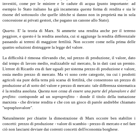
investiti, come per le miniere e le cadute di acqua (punto importante: ad
esempio lo Stato italiano ha già incamerata
questa
forma di rendita e sia le
risorse del sottosuolo che quelle idriche si danno non in proprietà ma in sola
concessione ai privati gestori, che pagano un canone allo Stato).
Quarto
.
E' la teoria di Marx. Si ammette una rendita anche per il terreno
peggiore, e questo è la rendita assoluta, cui si aggiunge la rendita differenziale
passando ai terreni di maggiore fertilità. Non occorre come nella prima delle
quattro soluzioni distruggere la legge del valore.
La difficoltà è rimossa rilevando che, sul prezzo di produzione, il valore, dato
dal tempo di lavoro medio, realizzabile sul mercato, fa in dati casi un premio.
L'errore di Ricardo era di fare uguali per sistema prezzo di produzione e valore,
ossia medio prezzo di mercato. Ma vi sono certe categorie, tra cui i prodotti
agricoli sia pure della terra più scarsa di fertilità, che consentono un prezzo di
produzione
al di sotto
del valore e prezzo di mercato: tale differenza sistematica
è la rendita assoluta.
Questa non cessa di essere una parte del plusvalore e del
profitto
:
corrisponde ad un
sopraprofitto
-
donde il titolo della trattazione
marxista - che diviene rendita e che con un gioco di parole andrebbe chiamato
"sopraplusvalore".
Naturalmente per chiarire la dimostrazione di Marx occorre ben stabilire i
concetti: prezzo di produzione - valore di scambio - prezzo di mercato e nel fare
ciò non lasciarsi deviare dai correnti concetti dell'economia borghese.