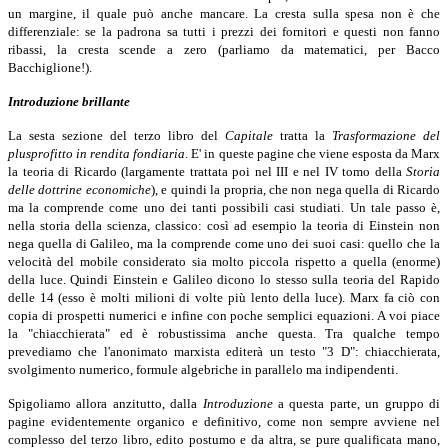
un margine, il quale può anche mancare. La cresta sulla spesa non è che
differenziale: se la padrona sa tutti i prezzi dei fornitori e questi non fanno
ribassi, la cresta scende a zero (parliamo da matematici, per Bacco
Bacchiglione!).
Introduzione brillante
La sesta sezione del terzo libro del
Capitale
tratta la
Trasformazione del
plusprofitto in rendita fondiaria
.
E' in queste pagine che viene esposta da Marx
la teoria di Ricardo (largamente trattata poi nel III e nel IV tomo della
Storia
delle dottrine economiche
), e quindi la propria, che non nega quella di Ricardo
ma la comprende come uno dei tanti possibili casi studiati. Un tale passo è,
nella storia della scienza, classico: così ad esempio la teoria di Einstein non
nega quella di Galileo, ma la comprende come uno dei suoi casi: quello che la
velocità del mobile considerato sia molto piccola rispetto a quella (enorme)
della luce. Quindi Einstein e Galileo dicono lo stesso sulla teoria del Rapido
delle 14 (esso è molti milioni di volte più lento della luce). Marx fa ciò con
copia di prospetti numerici e infine con poche semplici equazioni. A voi piace
la "chiacchierata" ed è robustissima anche questa. Tra qualche tempo
prevediamo che l'anonimato marxista editerà un testo "3 D": chiacchierata,
svolgimento numerico, formule algebriche in parallelo ma indipendenti.
Spigoliamo allora anzitutto, dalla
Introduzione
a questa parte, un gruppo di
pagine evidentemente organico e definitivo, come non sempre avviene nel
complesso del terzo libro, edito postumo e da altra, se pure qualificata mano,