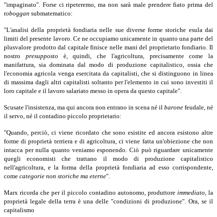
"impaginato". Forse ci ripeteremo, ma non sarà male prendere fiato prima del
toboggan
submatematico:
"L'analisi della proprietà fondiaria nelle sue diverse forme storiche esula dai
limiti del presente lavoro. Ce ne occupiamo unicamente in quanto una parte del
plusvalore prodotto dal capitale finisce nelle mani del proprietario fondiario. Il
nostro
presupposto
è,
quindi, che l'agricoltura, precisamente come la
manifattura, sia dominata dal modo di produzione capitalistico, ossia che
l'economia agricola venga esercitata da capitalisti, che si distinguono in linea
di massima dagli altri capitalisti soltanto per l'elemento in cui sono investiti il
loro capitale e il lavoro salariato messo in opera da questo capitale".
Scusate l'insistenza, ma qui ancora non entrano in scena né il
barone
feudale, né
il servo, né il contadino piccolo proprietario:
"Quando, perciò, ci viene ricordato che sono esistite ed ancora esistono altre
forme di proprietà terriera e di agricoltura, ci viene fatta un'obiezione che non
intacca per nulla quanto veniamo esponendo. Ciò può riguardare unicamente
quegli economisti che trattano il modo di produzione capitalistico
nell'agricoltura, e la forma della proprietà fondiaria ad esso corrispondente,
come
categorie non storiche ma eterne
".
Marx ricorda che per il piccolo contadino autonomo, produttore
immediato
,
la
proprietà legale della terra è una delle "condizioni di produzione". Ora, se il
capitalismo