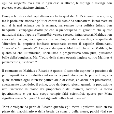
egli ha scoperto
,
ma a cui in ogni caso si attiene, le dipinge e divulga con
pretesco e compiaciuto cinismo".
Dunque la critica del capitalismo anche in quel del 1815 è possibile e giusta,
ma la posizione storica e politica contro di esso è da combattere. In noi marxisti
non si fa mai scienza per la scienza, ma sempre lotta politica (stiano ben
tranquilli i compagni d’oltralpe che si preoccupano di garantire che queste
trattazioni siano
legate all'attualità
,
venere spesso... infrancesata). Malthus non
aveva altro scopo, per il quale consuma plagi e falsi scientifici, che quello di
"difendere la proprietà fondiaria reazionaria contro il capitale 'illuminato',
'liberale' e 'progressista'". Legnate dunque a Malthus! Plauso a Malthus, in
quanto sa che illuminismo, liberalismo e progressismo sono pure, purissime
balle della borghesia. Ma, "l'odio della classe operaia inglese contro Malthus è
pienamente giustificato"!
Il contrasto tra Malthus e Ricardo è questo; il secondo esprime la pressione di
prorompenti forze produttive ed esalta la produzione per la produzione, alla
quale sacrifica ogni interesse particolare e di classe, ed anche del proletariato,
apertamente dicendolo; il primo, topo da doppio gioco, quando la produzione
urta l'interesse di classe dei proprietari e dei
rentiers
,
sacrifica la stessa
ipocritamente e per tale scopo compie falsi scientifici: questo per Marx
significa essere "volgare". E nei riguardi delle classi operaie?
"Non è volgare da parte di Ricardo quando egli mette i proletari sullo stesso
piano del macchinario o della bestia da soma o della merce, perché (dal suo