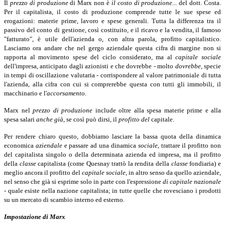
Il
prezzo di produzione
di Marx non è
il costo di produzione
... del dott. Costa.
Per il capitalista, il costo di produzione comprende tutte le sue spese ed
erogazioni: materie prime, lavoro e spese generali. Tutta la differenza tra il
passivo del conto di gestione, così costituito, e il ricavo e la vendita, il famoso
"fatturato", è utile dell'azienda o, con altra parola, profitto capitalistico.
Lasciamo ora andare che nel gergo aziendale questa cifra di margine non si
rapporta al movimento spese del ciclo considerato, ma al
capitale sociale
dell'impresa, anticipato dagli azionisti e che dovrebbe - molto
dovrebbe
,
specie
in tempi di oscillazione valutaria - corrispondere al valore patrimoniale di tutta
l'azienda, alla cifra con cui si comprerebbe questa con tutti gli immobili, il
macchinario e l'
accorsamento
.
Marx nel
prezzo di produzione
include oltre alla spesa materie prime e alla
spesa salari
anche già
,
se così può dirsi, il
profitto del
capitale.
Per rendere chiaro questo, dobbiamo lasciare la bassa quota della dinamica
economica
aziendale
e passare ad una dinamica
sociale
,
trattare il profitto non
del capitalista singolo o della determinata azienda ed impresa, ma il profitto
della
classe
capitalista (come Quesnay trattò la rendita della
classe
fondiaria) e
meglio ancora il profitto del
capitale sociale
,
in altro senso da quello aziendale,
nel senso che già si esprime solo in parte con l'espressione
di capitale nazionale
- quale esiste nella nazione capitalista; in tutte quelle che rovesciano i prodotti
su un mercato di scambio interno ed esterno.
Impostazione di Marx