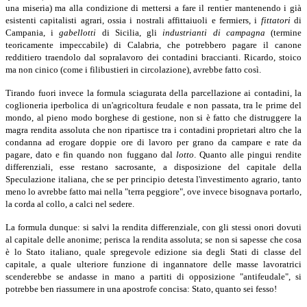
una miseria) ma alla condizione di mettersi a fare il rentier mantenendo i già
esistenti capitalisti agrari, ossia i nostrali affittaiuoli e fermiers, i
fittatori
di
Campania, i
gabellotti
di Sicilia, gli
industrianti di campagna
(termine
teoricamente impeccabile) di Calabria, che potrebbero pagare il canone
redditiero traendolo dal sopralavoro dei contadini braccianti. Ricardo, stoico
ma non cinico (come i filibustieri in circolazione), avrebbe fatto così.
Tirando fuori invece la formula sciagurata della parcellazione ai contadini, la
coglioneria iperbolica di un'agricoltura feudale e non passata, tra le prime del
mondo, al pieno modo borghese di gestione, non si è fatto che distruggere la
magra rendita assoluta che non ripartisce tra i contadini proprietari altro che la
condanna ad erogare doppie ore di lavoro per grano da campare e rate da
pagare, dato e fin quando non fuggano dal
lotto
.
Quanto alle pingui rendite
differenziali, esse restano sacrosante, a disposizione del capitale della
Speculazione italiana, che se per principio detesta l'investimento agrario, tanto
meno lo avrebbe fatto mai nella "terra peggiore", ove invece bisognava portarlo,
la corda al collo, a calci nel sedere.
La formula dunque: si salvi la rendita differenziale, con gli stessi onori dovuti
al capitale delle anonime; perisca la rendita assoluta; se non si sapesse che cosa
è lo Stato italiano, quale spregevole edizione sia degli Stati di classe del
capitale, a quale ulteriore funzione di ingannatore delle masse lavoratrici
scenderebbe se andasse in mano a partiti di opposizione "antifeudale", si
potrebbe ben riassumere in una apostrofe concisa: Stato, quanto sei fesso!