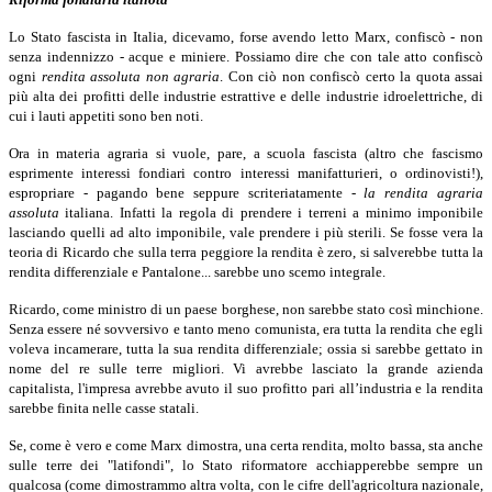
Lo Stato fascista in Italia, dicevamo, forse avendo letto Marx, confiscò - non
senza indennizzo - acque e miniere. Possiamo dire che con tale atto confiscò
ogni
rendita assoluta non agraria
.
Con ciò non confiscò certo la quota assai
più alta dei profitti delle industrie estrattive e delle industrie idroelettriche, di
cui i lauti appetiti sono ben noti.
Ora in materia agraria si vuole, pare, a scuola fascista (altro che fascismo
esprimente interessi fondiari contro interessi manifatturieri, o ordinovisti!),
espropriare - pagando bene seppure scriteriatamente -
la rendita agraria
assoluta
italiana. Infatti la regola di prendere i terreni a minimo imponibile
lasciando quelli ad alto imponibile, vale prendere i più sterili. Se fosse vera la
teoria di Ricardo che sulla terra peggiore la rendita è zero, si salverebbe tutta la
rendita differenziale e Pantalone... sarebbe uno scemo integrale.
Ricardo, come ministro di un paese borghese, non sarebbe stato così minchione.
Senza essere né sovversivo e tanto meno comunista, era tutta la rendita che egli
voleva incamerare, tutta la sua rendita differenziale; ossia si sarebbe gettato in
nome del re sulle terre migliori. Vi avrebbe lasciato la grande azienda
capitalista, l'impresa avrebbe avuto il suo profitto pari all’industria e la rendita
sarebbe finita nelle casse statali.
Se, come è vero e come Marx dimostra, una certa rendita, molto bassa, sta anche
sulle terre dei "latifondi", lo Stato riformatore acchiapperebbe sempre un
qualcosa (come dimostrammo altra volta, con le cifre dell'agricoltura nazionale,