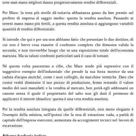
terre man mano migliori danno progressivamente rendite differenziali.
Per Marx: la terra più sterile dà tuttavia abbastanza grano da fare premio sul
profitto di impresa al saggio medio: questa la rendita assoluta. Passando ai
terreni mano mano più fertili, a questa rendita assoluta si aggiungono variabili
quantità di rendita differenziale.
Si intende che qui e per ora non abbiamo fatto che presentare le due dottrine, di
cui non è breve cosa esaurire il confronto completo che dimostra valida la
seconda; e non troverebbe luogo che in una esposizione totale dell'economia
marxista. Ma su taluni confronti particolari sarà il caso di tornare.
Né questa volta passeremo a cifre, che Marx rende più espressive con il
suggestivo esempio dell'industriale che prende la sua forza motrice da una
caduta d'acqua anziché, come i suoi colleghi, da macchine termiche. Dato che
costui vedrà diminuire il suo prezzo di produzione, fermo restando il valore
medio dei suoi manufatti e la vendita al mercato, ben potrà egli addossarsi un
canone senza il quale il proprietario del salto non gli darà il permesso di
applicarvi il motore idraulico: questa è una vera rendita assoluta.
Per la rendita assoluta integrata da quelle differenziali, non meno elegante è
l'esempio della miniera, nell'ipotesi che la resa di estrazione vada, a parità di
capitale dell'impresa esercente, aumentata da accorgimenti tecnici nel lavoro di
escavazione.
Riforma fondiaria italiota