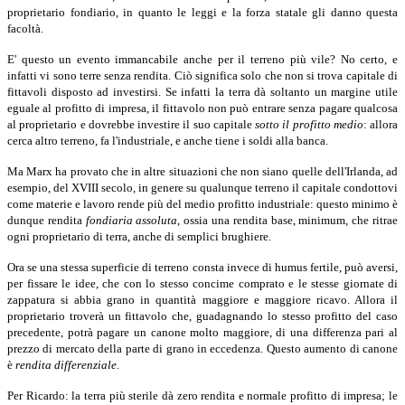
proprietario fondiario, in quanto le leggi e la forza statale gli danno questa
facoltà.
E' questo un evento immancabile anche per il terreno più vile? No certo, e
infatti vi sono terre senza rendita. Ciò significa solo che non si trova capitale di
fittavoli disposto ad investirsi. Se infatti la terra dà soltanto un margine utile
eguale al profitto di impresa, il fittavolo non può entrare senza pagare qualcosa
al proprietario e dovrebbe investire il suo capitale
sotto il profitto medio
:
allora
cerca altro terreno, fa l'industriale, e anche tiene i soldi alla banca.
Ma Marx ha provato che in altre situazioni che non siano quelle dell'Irlanda, ad
esempio, del XVIII secolo, in genere su qualunque terreno il capitale condottovi
come materie e lavoro rende più del medio profitto industriale: questo minimo è
dunque rendita
fondiaria assoluta
,
ossia una rendita base, minimum, che ritrae
ogni proprietario di terra, anche di semplici brughiere.
Ora se una stessa superficie di terreno consta invece di humus fertile, può aversi,
per fissare le idee, che con lo stesso concime comprato e le stesse giornate di
zappatura si abbia grano in quantità maggiore e maggiore ricavo. Allora il
proprietario troverà un fittavolo che, guadagnando lo stesso profitto del caso
precedente, potrà pagare un canone molto maggiore, di una differenza pari al
prezzo di mercato della parte di grano in eccedenza. Questo aumento di canone
è
rendita differenziale
.
Per Ricardo: la terra più sterile dà zero rendita e normale profitto di impresa; le