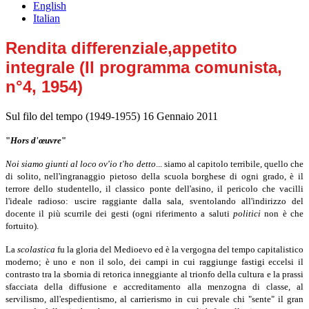
English
Italian
Rendita differenziale,appetito
integrale (Il programma comunista,
n°4, 1954)
Sul filo del tempo (1949-1955)
16 Gennaio 2011
"
Hors d'œuvre
"
Noi siamo giunti al loco ov'io t'ho detto
... siamo al capitolo terribile, quello che
di solito, nell'ingranaggio pietoso della scuola borghese di ogni grado, è il
terrore dello studentello, il classico ponte dell'asino, il pericolo che vacilli
l'ideale radioso: uscire raggiante dalla sala, sventolando all'indirizzo del
docente il più scurrile dei gesti (ogni riferimento a saluti
politici
non
è che
fortuito).
La
scolastica
fu la gloria del Medioevo ed è la vergogna del tempo capitalistico
moderno; è uno e non il solo, dei campi in cui raggiunge fastigi eccelsi il
contrasto tra la sbornia di retorica inneggiante al trionfo della cultura e la prassi
sfacciata della diffusione e accreditamento alla menzogna di classe, al
servilismo, all'espedientismo, al carrierismo in cui prevale chi "sente" il gran