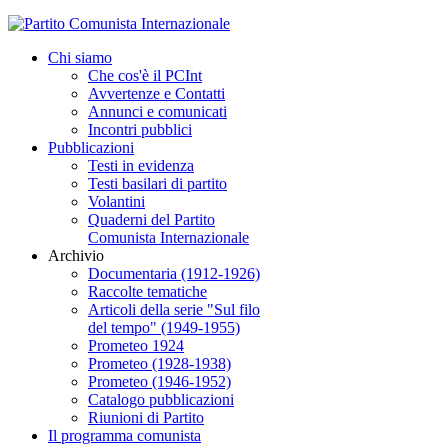
Chi siamo
Che cos'è il PCInt
Avvertenze e Contatti
Annunci e comunicati
Incontri pubblici
Pubblicazioni
Testi in evidenza
Testi basilari di partito
Volantini
Quaderni del Partito
Comunista Internazionale
Archivio
Documentaria (1912-1926)
Raccolte tematiche
Articoli della serie "Sul filo
del tempo" (1949-1955)
Prometeo 1924
Prometeo (1928-1938)
Prometeo (1946-1952)
Catalogo pubblicazioni
Riunioni di Partito
Il programma comunista