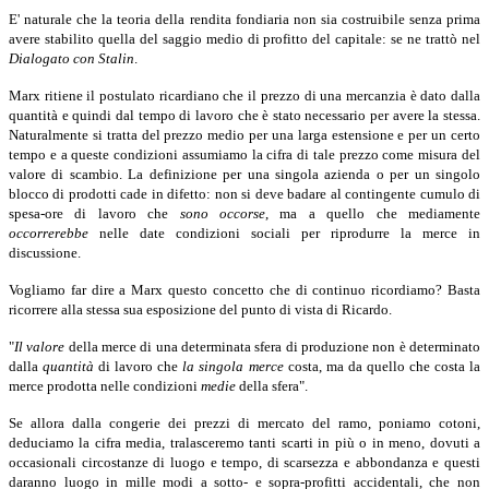
E' naturale che la teoria della rendita fondiaria non sia costruibile senza prima
avere stabilito quella del saggio medio di profitto del capitale: se ne trattò nel
Dialogato con Stalin
.
Marx ritiene il postulato ricardiano che il prezzo di una mercanzia è dato dalla
quantità e quindi dal tempo di lavoro che è stato necessario per avere la stessa.
Naturalmente si tratta del prezzo medio per una larga estensione e per un certo
tempo e a queste condizioni assumiamo la cifra di tale prezzo come misura del
valore di scambio. La definizione per una singola azienda o per un singolo
blocco di prodotti cade in difetto: non si deve badare al contingente cumulo di
spesa-ore di lavoro che
sono occorse
,
ma a quello che mediamente
occorrerebbe
nelle date condizioni sociali per riprodurre la merce in
discussione.
Vogliamo far dire a Marx questo concetto che di continuo ricordiamo? Basta
ricorrere alla stessa sua esposizione del punto di vista di Ricardo.
"
Il valore
della merce di una determinata sfera di produzione non è determinato
dalla
quantità
di
lavoro che
la singola merce
costa, ma da quello che costa la
merce prodotta nelle condizioni
medie
della sfera".
Se allora dalla congerie dei prezzi di mercato del ramo, poniamo cotoni,
deduciamo la cifra media, tralasceremo tanti scarti in più o in meno, dovuti a
occasionali circostanze di luogo e tempo, di scarsezza e abbondanza e questi
daranno luogo in mille modi a sotto- e sopra-profitti accidentali, che non