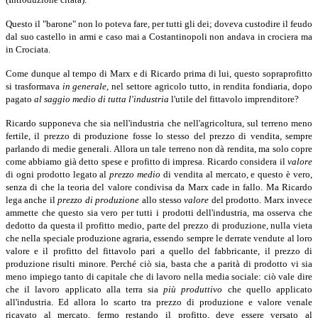
Questo il "barone" non lo poteva fare, per tutti gli dei; doveva custodire il feudo
dal suo castello in armi e caso mai a Costantinopoli non andava in crociera ma
in Crociata.
Come dunque al tempo di Marx e di Ricardo prima di lui, questo sopraprofitto
si trasformava
in generale
,
nel settore agricolo tutto, in rendita fondiaria, dopo
pagato
al saggio medio di tutta l'industria
l'utile del fittavolo imprenditore?
Ricardo supponeva che sia nell'industria che nell'agricoltura, sul terreno meno
fertile, il prezzo di produzione fosse lo stesso del prezzo di vendita, sempre
parlando di medie generali. Allora un tale terreno non dà rendita, ma solo copre
come abbiamo già detto spese e profitto di impresa. Ricardo considera il
valore
di ogni prodotto legato al
prezzo medio
di vendita al mercato, e questo è vero,
senza di che la teoria del valore condivisa da Marx cade in fallo. Ma Ricardo
lega anche il
prezzo di produzione
allo stesso
valore
del prodotto. Marx invece
ammette che questo sia vero per tutti i prodotti dell'industria, ma osserva che
dedotto da questa il profitto medio, parte del prezzo di produzione, nulla vieta
che nella speciale produzione agraria, essendo sempre le derrate vendute al loro
valore e il profitto del fittavolo pari a quello del fabbricante, il prezzo di
produzione risulti minore. Perché ciò sia, basta che a parità di prodotto vi sia
meno impiego tanto di capitale che di lavoro nella media sociale: ciò vale dire
che il lavoro applicato alla terra sia
più produttivo
che quello applicato
all'industria. Ed allora lo scarto tra prezzo di produzione e valore venale
ricavato al mercato, fermo restando il profitto, deve essere versato al