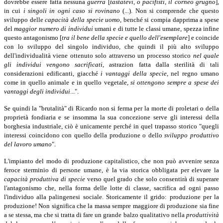
dovrebbe essere fatta nessuna
guerra
[
tastatevi
,
o pacifisti
,
il corneo grugno
],
in cui
i singoli in ogni caso si rovinano
(...). Non si comprende che questo
sviluppo delle
capacità della specie uomo
,
benché si compia dapprima a spese
del
maggior numero di individui
umani e di tutte le classi umane, spezza infine
questo antagonismo [
tra il bene della specie e quello dell'esemplare
]
e coincide
con lo sviluppo del singolo individuo, che quindi il più alto sviluppo
dell'individualità viene ottenuto solo attraverso un processo storico
nel quale
gli individui vengono sacrificati
,
astrazion fatta dalla sterilità di tali
considerazioni edificanti, giacché
i vantaggi della specie
,
nel regno umano
come in quello animale e in quello vegetale,
si ottengono sempre a spese dei
vantaggi degli individui
...".
Se quindi la "brutalità" di Ricardo non si ferma per la morte di proletari o della
proprietà fondiaria e se insomma la sua concezione serve gli interessi della
borghesia industriale, ciò è unicamente perché in quel trapasso storico "quegli
interessi coincidono con quello della produzione o dello
sviluppo produttivo
del lavoro umano
".
L'impianto del modo di produzione capitalistico, che non può avvenire senza
feroce sterminio di persone umane, è la via storica obbligata per elevare la
capacità produttiva di specie
verso quel grado che solo consentirà di superare
l'antagonismo che, nella forma delle lotte di classe, sacrifica ad ogni passo
l'individuo alla palingenesi sociale. Storicamente il grido: produzione per la
produzione! Non significa che la massa sempre maggiore di produzione sia fine
a se stessa, ma che si tratta di fare un grande balzo qualitativo nella
produttività