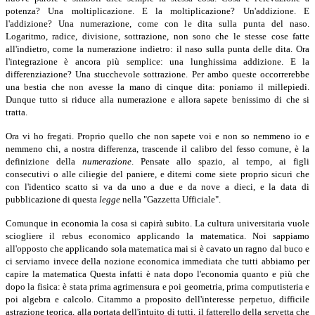
potenza? Una moltiplicazione. E la moltiplicazione? Un'addizione. E
l'addizione? Una numerazione, come con le dita sulla punta del naso.
Logaritmo, radice, divisione, sottrazione, non sono che le stesse cose fatte
all'indietro, come la numerazione indietro: il naso sulla punta delle dita. Ora
l'integrazione è ancora più semplice: una lunghissima addizione. E la
differenziazione? Una stucchevole sottrazione. Per ambo queste occorrerebbe
una bestia che non avesse la mano di cinque dita: poniamo il millepiedi.
Dunque tutto si riduce alla numerazione e allora sapete benissimo di che si
tratta.
Ora vi ho fregati. Proprio quello che non sapete voi e non so nemmeno io e
nemmeno chi, a nostra differenza, trascende il calibro del fesso comune, è la
definizione della
numerazione
.
Pensate allo spazio, al tempo, ai figli
consecutivi o alle ciliegie del paniere, e ditemi come siete proprio sicuri che
con l'identico scatto si va da uno a due e da nove a dieci, e la data di
pubblicazione di questa
legge
nella "Gazzetta Ufficiale".
Comunque in economia la cosa si capirà subito. La cultura universitaria vuole
sciogliere il rebus economico applicando la matematica. Noi sappiamo
all'opposto che applicando sola matematica mai si è cavato un ragno dal buco e
ci serviamo invece della nozione economica immediata che tutti abbiamo per
capire la matematica Questa infatti è nata dopo l'economia quanto e più che
dopo la fisica: è stata prima agrimensura e poi geometria, prima computisteria e
poi algebra e calcolo. Citammo a proposito dell'interesse perpetuo, difficile
astrazione teorica, alla portata dell'intuito di tutti, il fatterello della servetta che