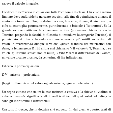
sapeva il calcolo integrale.
Facilmente
metteremo in equazione
tutta l'economia di classe. Chi vive a salario
limitato deve suddividerlo tra cento acquisti: alla fine di quindicina o di mese il
conto non torna mai. Togli e deduci la casa, le scarpe, il pane, il vino, ecc., la
cifra si assottiglia paurosamente, pur riducendo a briciole i "sottrattori". Se la
grandezza che trattiamo la chiamiamo
valore
(potremmo chiamarla anche
Teresina, pregando la facoltà di filosofia di introdurre la
categoria
Teresina), il
proletariato si dibatte facendo continue e sempre più sottili sottrazioni di
valore:
differenziando
dunque il valore. Questo si indica dai matematici con
delta
,
la lettera greca D . Ed allora essi chiamano V il valore (o T, Teresina, o se
volete V, Teresina stessa: non fa nulla).
Delta V
sarà il differenziale del valore,
un valore piccino piccino, da centesimo di lira inflazionata.
Ed ecco la prima equazione:
D V
= miseria = proletariato.
(leggi: differenziale del valore uguale miseria, uguale proletariato).
Un segno curioso che sta tra la esse maiuscola corsiva e la chiave di violino si
chiama
integrale
:
significa l'addizione di tanti tanti di quei cosini col delta, che
sono gli infinitesimi, i differenziali.
Ora tutto il trucco, che in dottrina si è scoperto fin dai greci, è questo: tanti di