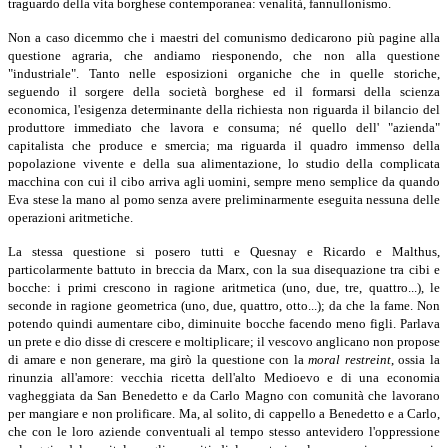
traguardo della vita borghese contemporanea: venalità, fannullonismo.
Non a caso dicemmo che i maestri del comunismo dedicarono più pagine alla
questione agraria, che andiamo riesponendo, che non alla questione
"industriale". Tanto nelle esposizioni organiche che in quelle storiche,
seguendo il sorgere della società borghese ed il formarsi della scienza
economica, l'esigenza determinante della richiesta non riguarda il bilancio del
produttore immediato che lavora e consuma; né quello dell' "azienda"
capitalista che produce e smercia; ma riguarda il quadro immenso della
popolazione vivente e della sua alimentazione, lo studio della complicata
macchina con cui il cibo arriva agli uomini, sempre meno semplice da quando
Eva stese la mano al pomo senza avere preliminarmente eseguita nessuna delle
operazioni aritmetiche.
La stessa questione si posero tutti e Quesnay e Ricardo e Malthus,
particolarmente battuto in breccia da Marx, con la sua disequazione tra cibi e
bocche: i primi crescono in ragione aritmetica (uno, due, tre, quattro...), le
seconde in ragione geometrica (uno, due, quattro, otto...); da che la fame. Non
potendo quindi aumentare cibo, diminuite bocche facendo meno figli. Parlava
un prete e dio disse di crescere e moltiplicare; il vescovo anglicano non propose
di amare e non generare, ma girò la questione con la
moral restreint
,
ossia la
rinunzia all'amore: vecchia ricetta dell'alto Medioevo e di una economia
vagheggiata da San Benedetto e da Carlo Magno con comunità che lavorano
per mangiare e non prolificare. Ma, al solito, di cappello a Benedetto e a Carlo,
che con le loro aziende conventuali al tempo stesso antevidero l'oppressione