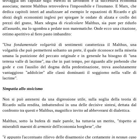
selvaggia del capitale sugli eserciti di lavoratori e la successiva economia
associata; mentre Malthus retrovedeva l'impossibile e l'inumano. E Marx, che
dedica capitoli interi ad analizzare ad esempio le equazioni di Ricardo e gli
sforzi degli economisti inglesi per spiegare le ondate di alzata e crollo dei
prezzi del grano, Marx sdegna di
ricalcolare
Malthus, sia pure per ridurlo
all'assurdo, ma lo sgombra a pedate non matematiche. Onde ecco una citazione,
ottimo aperitivo al fiero pasto imbandito:
"
Una fondamentale volgarità
di sentimenti caratterizza il Malthus, una
volgarità che può permettersi soltanto un prete, il quale riconosce nella miseria
umana la punizione del peccato originale e in generale ha bisogno di "una
terrena valle di lacrime", ma che in pari tempo, per riguardo alle prebende che
gode e con l'ausilio del dogma della predestinazione, trova assolutamente
vantaggioso "addolcire" alle classi dominanti il soggiorno nella valle di
lacrime".
Simpatia allo stoicismo
Non si può astenersi da una digressione utile, sulla soglia della teoria di
Ricardo sulla rendita, imbattendosi in una delle decisive sintesi, dettata dal
confronto tra questi e Malthus, magnifico invito ad abbeverarsi di dialettica.
Malthus, sotto la bufera di male parole, ha tuttavia un merito, "rispetto ai
miserabili maestri di
armonie
dell'economia borghese", che
"è appunto l'accentuato rilievo delle disarmonie che certamente
in nessun caso