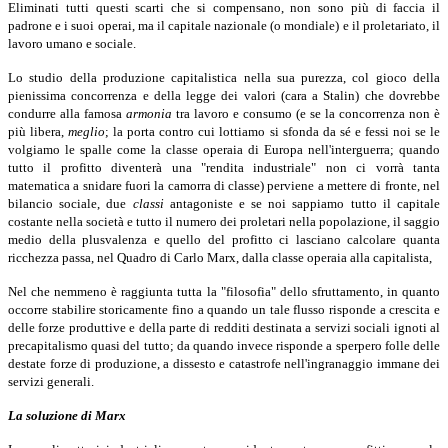
Eliminati tutti questi scarti che si compensano, non sono più di faccia il
padrone e i suoi operai, ma il capitale nazionale (o mondiale) e il proletariato, il
lavoro umano e sociale.
Lo studio della produzione capitalistica nella sua purezza, col gioco della
pienissima concorrenza e della legge dei valori (cara a Stalin) che dovrebbe
condurre alla famosa
armonia
tra lavoro e consumo (e se la concorrenza non è
più libera,
meglio
;
la porta contro cui lottiamo si sfonda da sé e fessi noi se le
volgiamo le spalle come la classe operaia di Europa nell'interguerra; quando
tutto il profitto diventerà una "rendita industriale" non ci vorrà tanta
matematica a snidare fuori la camorra di classe) perviene a mettere di fronte, nel
bilancio sociale, due
classi
antagoniste e se noi sappiamo tutto il capitale
costante nella società e tutto il numero dei proletari nella popolazione, il saggio
medio della plusvalenza e quello del profitto ci lasciano calcolare quanta
ricchezza passa, nel Quadro di Carlo Marx, dalla classe operaia alla capitalista,
Nel che nemmeno è raggiunta tutta la "filosofia" dello sfruttamento, in quanto
occorre stabilire storicamente fino a quando un tale flusso risponde a crescita e
delle forze produttive e della parte di redditi destinata a servizi sociali ignoti al
precapitalismo quasi del tutto; da quando invece risponde a sperpero folle delle
destate forze di produzione, a dissesto e catastrofe nell'ingranaggio immane dei
servizi generali.
La soluzione di Marx