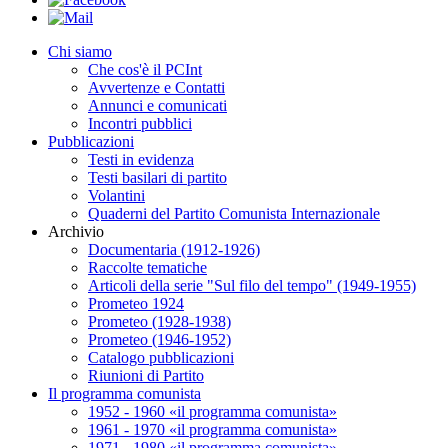
Chi siamo
Che cos'è il PCInt
Avvertenze e Contatti
Annunci e comunicati
Incontri pubblici
Pubblicazioni
Testi in evidenza
Testi basilari di partito
Volantini
Quaderni del Partito Comunista Internazionale
Archivio
Documentaria (1912-1926)
Raccolte tematiche
Articoli della serie "Sul filo del tempo" (1949-1955)
Prometeo 1924
Prometeo (1928-1938)
Prometeo (1946-1952)
Catalogo pubblicazioni
Riunioni di Partito
Il programma comunista
1952 - 1960 «il programma comunista»
1961 - 1970 «il programma comunista»
1971 - 1980 «il programma comunista»