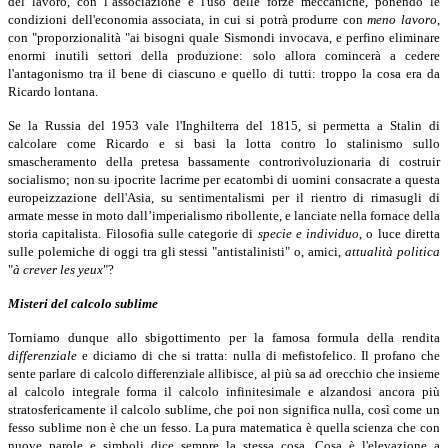
del lavoro, con l’associazione e l'uso delle forze meccaniche, ponendo le
condizioni dell'economia associata, in cui si potrà produrre con
meno lavoro
,
con
"proporzionalità "ai bisogni quale Sismondi invocava, e perfino eliminare
enormi inutili settori della produzione: solo allora comincerà a cedere
l'antagonismo tra il bene di ciascuno e quello di tutti: troppo la cosa era da
Ricardo lontana.
Se la Russia del 1953 vale l'Inghilterra del 1815, si permetta a Stalin di
calcolare come Ricardo e si basi la lotta contro lo stalinismo sullo
smascheramento della pretesa bassamente controrivoluzionaria di costruir
socialismo; non su ipocrite lacrime per ecatombi di uomini consacrate a questa
europeizzazione dell'Asia, su sentimentalismi per il rientro di rimasugli di
armate messe in moto dall’imperialismo ribollente, e lanciate nella fornace della
storia capitalista. Filosofia sulle categorie di
specie e individuo
,
o luce diretta
sulle polemiche di oggi tra gli stessi "antistalinisti" o, amici,
attualità politica
"
à crever les yeux
"?
Misteri del calcolo sublime
Torniamo dunque allo sbigottimento per la famosa formula della rendita
differenziale
e diciamo di che si tratta: nulla di mefistofelico. Il profano che
sente parlare di calcolo differenziale allibisce, al più sa ad orecchio che insieme
al calcolo integrale forma il calcolo infinitesimale e alzandosi ancora più
stratosfericamente il calcolo sublime, che poi non significa nulla, così come un
fesso sublime non è che un fesso. La pura matematica è quella scienza che con
nuove parole e simboli dice sempre la stessa cosa. Cosa è l'elevazione a