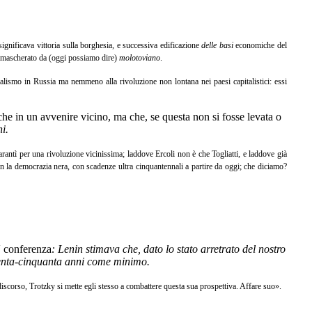
ignificava vittoria sulla borghesia, e successiva edificazione
delle basi
economiche del
 e mascherato da (oggi possiamo dire)
molotoviano
.
ialismo in Russia ma nemmeno alla rivoluzione non lontana nei paesi capitalistici: essi
he in un avvenire vicino, ma che, se questa non si fosse levata o
i.
 garantì per una rivoluzione vicinissima; laddove Ercoli non è che Togliatti, e laddove già
 con la democrazia nera, con scadenze ultra cinquantennali a partire da oggi; che diciamo?
V conferenza
: Lenin stimava che, dato lo stato arretrato del nostro
trenta-cinquanta anni come minimo.
scorso, Trotzky si mette egli stesso a combattere questa sua prospettiva. Affare suo».