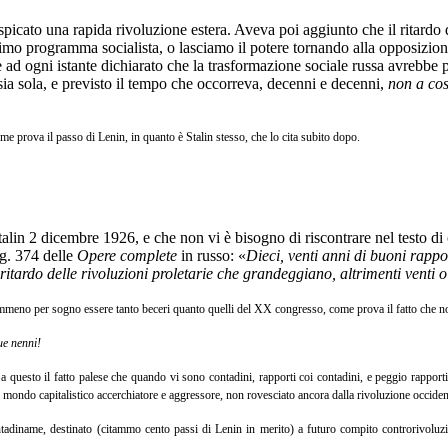
icato una rapida rivoluzione estera. Aveva poi aggiunto che il ritardo di
assimo programma socialista, o lasciamo il potere tornando alla opposizi
e ad ogni istante dichiarato che la trasformazione sociale russa avrebbe
ia sola, e previsto il tempo che occorreva, decenni e decenni,
non a cos
 prova il passo di Lenin, in quanto è Stalin stesso, che lo cita subito dopo.
in 2 dicembre 1926, e che non vi è bisogno di riscontrare nel testo di o
ag. 374 delle
Opere complete
in russo: «
Dieci, venti anni di buoni rappo
tardo delle rivoluzioni proletarie che grandeggiano, altrimenti venti o 
nemmeno per sogno essere tanto beceri quanto quelli del XX congresso, come prova il fatto che no
ue nenni!
 questo il fatto palese che quando vi sono contadini, rapporti coi contadini, e peggio rapporti
el mondo capitalistico accerchiatore e aggressore, non rovesciato ancora dalla rivoluzione occiden
tadiname, destinato (citammo cento passi di Lenin in merito) a futuro compito controrivoluzio