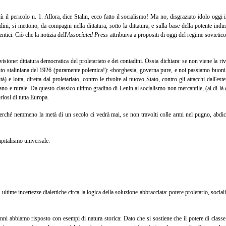
il pericolo n. 1. Allora, dice Stalin, ecco fatto il socialismo! Ma no, disgraziato idolo oggi i
ini, si mettono, da compagni nella dittatura,
sotto
la dittatura, e sulla base della potente indu
tici. Ciò che la notizia dell'
Associated Press
attribuiva a propositi di oggi del regime sovietico
visione: dittatura democratica del proletariato e dei contadini. Ossia dichiara: se non viene l
to staliniana del 1926 (puramente polemica!): «borghesia, governa pure, e noi passiamo buoni 
 e lotta, diretta dal proletariato, contro le rivolte al nuovo Stato, contro gli attacchi dall'es
rbano e rurale. Da questo classico ultimo gradino di Lenin al socialismo non mercantile, (al di là 
oriosi di tutta Europa.
erché nemmeno la metà di un secolo ci vedrà mai, se non travolti colle armi nel pugno, abdicar
apitalismo universale.
i ultime incertezze dialettiche circa la logica della soluzione abbracciata: potere proletario, social
 anni abbiamo risposto con esempi di natura storica: Dato che si sostiene che il potere di class