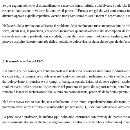
Se più ragionevolmente ci domandiamo le cause che hanno influito sulla diversa strada che il m
essere in condizione di vincere la lotta per il potere. L'Europa era già da vari anni entrata i
dittatura operaia e quella capitalista, avendo impiegato senza esitare i mezzi dì repressione, 
Nella stasi della rivoluzione all'estero il problema della rivoluzione russa mostrava tutte le 
forze, di cui una, la proletaria, era ancora menomata quantitativamente dal decomporsi dell'in
erano da adempiere postulati non socialisti, propri di una estrema rivoluzione borghese, ma
poteva sostituire l'alleato
naturale
della rivoluzione bolscevica, ossia la classe operaia dell'este
2. Il grande scontro del 1926
Era chiaro che per sorreggere l'energia proletaria nelle città occorreva ricostituire l'industri
era costretti, in sostanza, se si voleva avere l'aiuto dei contadini nella guerra civile e nell
dal bolscevismo in dottrina e sui campi di battaglia sociale. Infatti si dovette agire in mod
rivoluzionario della spezzata disposizione del prodotto da parte dei signori terrieri, semi
rimedio è la teorica dichiarazione che la terra era nazionalizzata, proprietà dello Stato operaio, 
Né Lenin aveva taciuto mai che, una volta battute le incursioni capitalistiche armi alla mano, per
potevano avere senza l'offerta di contropartite (concessioni). Queste non potevano in altro cons
La parte sana e proletaria, la
sinistra
(qui dobbiamo esprimerci con brevità) del partito russo, 
particolarmente deciso, esplicito e coraggiosissimo, contro le urla di rabbia dell'adunata) inna