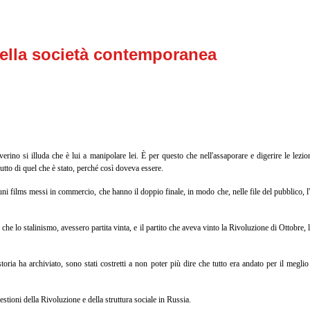
nella società contemporanea
verino si illuda che è lui a manipolare lei. È per questo che nell'assaporare e digerire le lez
rutto di quel che è stato, perché così doveva essere.
i films messi in commercio, che hanno il doppio finale, in modo che, nelle file del pubblico, l'is
he lo stalinismo, avessero partita vinta, e il partito che aveva vinto la Rivoluzione di Ottobre,
oria ha archiviato, sono stati costretti a non poter più dire che tutto era andato per il meglio
stioni della Rivoluzione e della struttura sociale in Russia.