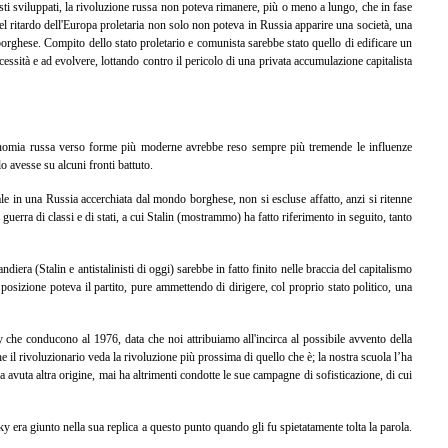
isti sviluppati, la rivoluzione russa non poteva rimanere, più o meno a lungo, che in fase
nel ritardo dell'Europa proletaria non solo non poteva in Russia apparire una società, una
orghese. Compito dello stato proletario e comunista sarebbe stato quello di edificare un
ecessità e ad evolvere, lottando contro il pericolo di una privata accumulazione capitalista
economia russa verso forme più moderne avrebbe reso sempre più tremende le influenze
o avesse su alcuni fronti battuto.
grale in una Russia accerchiata dal mondo borghese, non si escluse affatto, anzi si ritenne
 guerra di classi e di stati, a cui Stalin (mostrammo) ha fatto riferimento in seguito, tanto
era (Stalin e antistalinisti di oggi) sarebbe in fatto finito nelle braccia del capitalismo
posizione poteva il partito, pure ammettendo di dirigere, col proprio stato politico, una
 che conducono al 1976, data che noi attribuiamo all'incirca al possibile avvento della
e il rivoluzionario veda la rivoluzione più prossima di quello che è; la nostra scuola l’ha
 avuta altra origine, mai ha altrimenti condotte le sue campagne di sofisticazione, di cui
y era giunto nella sua replica a questo punto quando gli fu spietatamente tolta la parola.