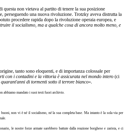
 questa non vietava al partito di tenere la sua posizione
one, perseguendo una nuova rivoluzione. Trotzky aveva distrutta la
 potuto procedere rapida dopo la rivoluzione operaia europea, e
truire il socialismo, ma a qualche cosa di ancora molto meno, e
rigine, tanto sono eloquenti, e di importanza colossale per
rti con i contadini e la vittoria è assicurata nel mondo intero
(ci
quarant'anni di tormenti sotto il terrore bianco
»
.
n abbiamo mandato i suoi testi fuori archivio.
 buoni, non vi è né il socialismo, né la sua completa base. Ma intanto è la sola via per
tale.
nario, le nostre forze armate sarebbero battute dalla reazione borghese e zarista, e ci