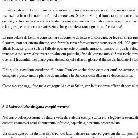
Passati venti anni, Lenin ammette che ormai il nemico armato esterno ed interno non sarà più 
rivoluzionario occidentale - può dirsi
socialismo
. Si denunzia ogni buon rapporto coi contad
campagna. In altre parole anche i contadini aziendali sono espropriati e passano a proletari auten
e borghese, e nemmeno la statizzazione borghese della campagna è più facoltà sua!
La prospettiva di Lenin è come sempre imponente di forza e di coraggio. Si lega all'antica pre
il potere, non per questo diremo, con formula tanto sfacciatamente menscevica del 1903 quan
alleati (che, se prima si leva l'alleato operaio estero manderemmo al macero in quarta velocità)
transitoria ma senza altre interne rivoluzioni politiche, fase del capitalismo di Stato totale, u
due rami industriali, nel piano generale sociale) si salirà un giorno al fianco dei lavoratori vitt
E di qui lo sfavillante corollario dì Leone Trotzky: anche dopo
cinquant’anni,
se occorre, p
compiere il passo ancora più vile di ammainare la Bandiera della dittatura e del comunismo!
Come avviene oggi, fitto nella vergogna lo stesso Stalin, con la disonorata offerta di pace al c
6. Rivoluzioni che sbrigano compiti arretrati
Nel corso dell'esposizione il relatore volle dare alcuni esempi storici atti a togliere le eventual
compiti economici sono di contenuto inferiore, capitalista, e perfino precapitalista.
Un simile quesito va distinto dall'altro, del tutto naturale nel suo sorgere, cui da non pochi