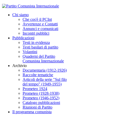
Chi siamo
Che cos'è il PCInt
Avvertenze e Contatti
Annunci e comunicati
Incontri pubblici
Pubblicazioni
Testi in evidenza
Testi basilari di partito
Volantini
Quaderni del Partito
Comunista Internazionale
Archivio
Documentaria (1912-1926)
Raccolte tematiche
Articoli della serie "Sul filo
del tempo" (1949-1955)
Prometeo 1924
Prometeo (1928-1938)
Prometeo (1946-1952)
Catalogo pubblicazioni
Riunioni di Partito
Il programma comunista