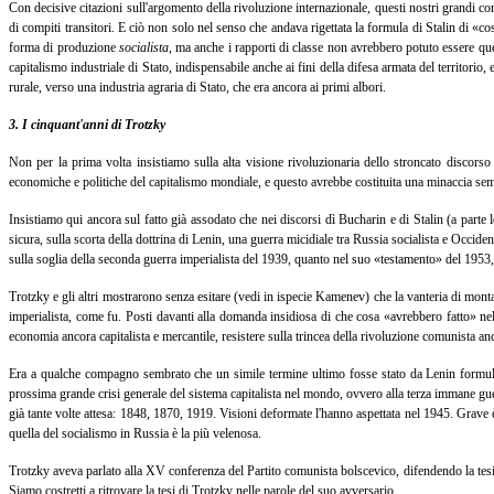
Con decisive citazioni sull'argomento della rivoluzione internazionale, questi nostri grandi co
di compiti transitori. E ciò non solo nel senso che andava rigettata la formula di Stalin di «c
forma di produzione
socialista
, ma anche i rapporti di classe non avrebbero potuto essere quel
capitalismo industriale di Stato, indispensabile anche ai fini della difesa armata del territorio,
rurale, verso una industria agraria di Stato, che era ancora ai primi albori.
3. I cinquant'anni di Trotzky
Non per la prima volta insistiamo sulla alta visione rivoluzionaria dello stroncato disco
economiche e politiche del capitalismo mondiale, e questo avrebbe costituita una minaccia sempre
Insistiamo qui ancora sul fatto già assodato che nei discorsi dì Bucharin e di Stalin (a parte l
sicura, sulla scorta della dottrina di Lenin, una guerra micidiale tra Russia socialista e Occiden
sulla soglia della seconda guerra imperialista del 1939, quanto nel suo «testamento» del 1953, 
Trotzky e gli altri mostrarono senza esitare (vedi in ispecie Kamenev) che la vanteria di montar
imperialista, come fu. Posti davanti alla domanda insidiosa di che cosa «avrebbero fatto» nel 
economia ancora capitalista e mercantile, resistere sulla trincea della rivoluzione comunista a
Era a qualche compagno sembrato che un simile termine ultimo fosse stato da Lenin formulato 
prossima grande crisi generale del sistema capitalista nel mondo, ovvero alla terza immane guerr
già tante volte attesa: 1848, 1870, 1919. Visioni deformate l'hanno aspettata nel 1945. Grave
quella del socialismo in Russia è la più velenosa.
Trotzky aveva parlato alla XV conferenza del Partito comunista bolscevico, difendendo la tesi d
Siamo costretti a ritrovare la tesi di Trotzky nelle parole del suo avversario.