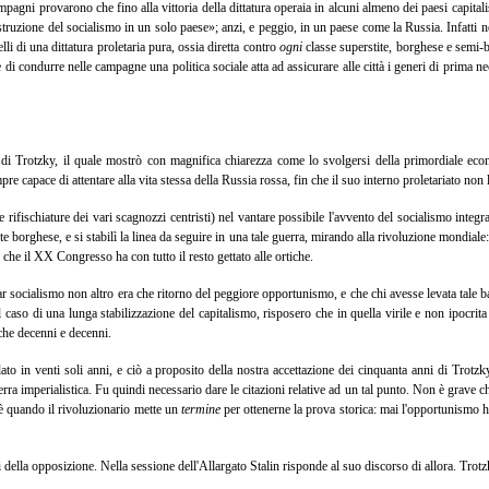
mpagni provarono che fino alla vittoria della dittatura operaia in alcuni almeno dei paesi capital
ostruzione del socialismo in un solo paese»; anzi, e peggio, in un paese come la Russia. Infatti 
li di una dittatura proletaria pura, ossia diretta contro
ogni
classe superstite, borghese e semi-b
 e di condurre nelle campagne una politica sociale atta ad assicurare alle città i generi di prima n
rso di Trotzky, il quale mostrò con magnifica chiarezza come lo svolgersi della primordiale 
 capace di attentare alla vita stessa della Russia rossa, fin che il suo interno proletariato non l
e rifischiature dei vari scagnozzi centristi) nel vantare possibile l'avvento del socialismo inte
te borghese, e si stabilì la linea da seguire in una tale guerra, mirando alla rivoluzione mondiale:
che il XX Congresso ha con tutto il resto gettato alle ortiche.
 socialismo non altro era che ritorno del peggiore opportunismo, e che chi avesse levata tale bandi
caso di una lunga stabilizzazione del capitalismo, risposero che in quella virile e non ipocrita 
nche decenni e decenni.
in venti soli anni, e ciò a proposito della nostra accettazione dei cinquanta anni di Trotzky
a imperialistica. Fu quindi necessario dare le citazioni relative ad un tal punto. Non è grave ch
 è quando il rivoluzionario mette un
termine
per ottenerne la prova storica: mai l'opportunismo ha
ella opposizione. Nella sessione dell'Allargato Stalin risponde al suo discorso di allora. Trotzk