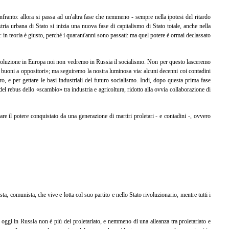
nfranto: allora si passa ad un'altra fase che nemmeno - sempre nella ipotesi del ritardo
stria urbana di Stato si inizia una nuova fase di capitalismo di Stato totale, anche nella
: in teoria è giusto, perché i quarant'anni sono passati: ma quel potere è ormai declassato
a rivoluzione in Europa noi non vedremo in Russia il socialismo. Non per questo lasceremo
buoni a oppositori»; ma seguiremo la nostra luminosa via: alcuni decenni coi contadini
tero, e per gettare le basi industriali del futuro socialismo. Indi, dopo questa prima fase
del rebus dello «scambio» tra industria e agricoltura, ridotto alla ovvia collaborazione di
e il potere conquistato da una generazione di martiri proletari - e contadini -, ovvero
ista, comunista, che vive e lotta col suo partito e nello Stato rivoluzionario, mentre tutti i
e oggi in Russia non è più del proletariato, e nemmeno di una alleanza tra proletariato e