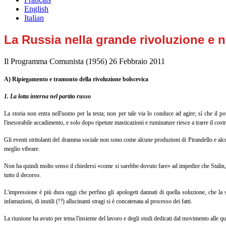
English
Italian
La Russia nella grande rivoluzione e 
Il Programma Comunista (1956)
26 Febbraio 2011
A) Ripiegamento e tramonto della rivoluzione bolscevica
1. La lotta interna nel partito russo
La storia non entra nell'uomo per la testa; non per tale via lo conduce ad agire; sì che il po
l'inesorabile accadimento, e solo dopo ripetute masticazioni e ruminature riesce a trarre il cost
Gli eventi stritolanti del dramma sociale non sono come alcune produzioni di Pirandello e alcun
meglio vibrare.
Non ha quindi molto senso il chiedersi «come si sarebbe dovuto fare» ad impedire che Stalin, c
tutto il decorso.
L'impressione è più dura oggi che perfino gli apologeti dannati di quella soluzione, che la st
infamazioni, di inutili (!?) allucinanti stragi si è concatenata al processo dei fatti.
La riunione ha avuto per tema l'insieme del lavoro e degli studi dedicati dal movimento alle que