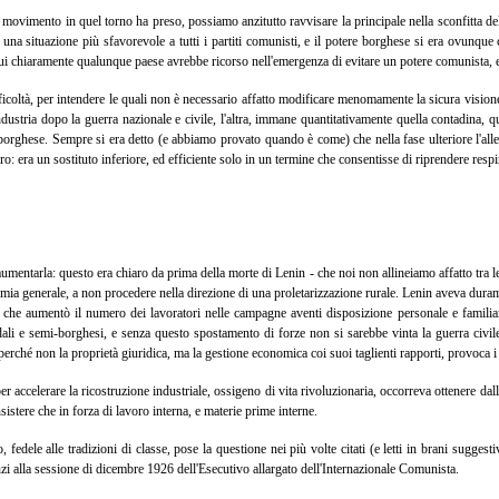
ovimento in quel torno ha preso, possiamo anzitutto ravvisare la principale nella sconfitta del
n una situazione più sfavorevole a tutti i partiti comunisti, e il potere borghese si era ovunque 
a cui chiaramente qualunque paese avrebbe ricorso nell'emergenza di evitare un potere comunista, 
difficoltà, per intendere le quali non è necessario affatto modificare menomamente la sicura visi
dustria dopo la guerra nazionale e civile, l'altra, immane quantitativamente quella contadina, q
 borghese. Sempre si era detto (e abbiamo provato quando è come) che nella fase ulteriore l'al
ro: era un sostituto inferiore, ed efficiente solo in un termine che consentisse di riprendere respi
a e aumentarla: questo era chiaro da prima della morte di Lenin - che noi non allineiamo affatto t
'economia generale, a non procedere nella direzione di una proletarizzazione rurale. Lenin aveva 
o che aumentò il numero dei lavoratori nelle campagne aventi disposizione personale e familiare
feudali e semi-borghesi, e senza questo spostamento di forze non si sarebbe vinta la guerra 
perché non la proprietà giuridica, ma la gestione economica coi suoi taglienti rapporti, provoca i ri
 accelerare la ricostruzione industriale, ossigeno di vita rivoluzionaria, occorreva ottenere dall'i
istere che in forza di lavoro interna, e materie prime interne.
fedele alle tradizioni di classe, pose la questione nei più volte citati (e letti in brani sugges
nzi alla sessione di dicembre 1926 dell'Esecutivo allargato dell'Internazionale Comunista.