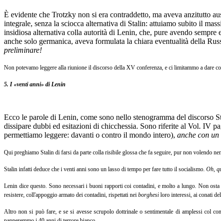
È evidente che Trotzky non si era contraddetto, ma aveva anzitutto ausp
integrale, senza la sciocca alternativa di Stalin: attuiamo subito il m
insidiosa alternativa colla autorità di Lenin, che, pure avendo sempre 
anche solo germanica, aveva formulata la chiara eventualità della Russ
preliminare!
Non potevamo leggere alla riunione il discorso della XV conferenza, e ci limitammo a dare come
5. I «venti anni» di Lenin
Ecco le parole di Lenin, come sono nello stenogramma del discorso Stal
dissipare dubbi ed esitazioni di chicchessia. Sono riferite al Vol. IV p
permettiamo leggere: davanti o contro il mondo intero),
anche con un ri
Qui preghiamo Stalin di farsi da parte colla risibile glossa che fa seguire, pur non volendo 
Stalin infatti deduce che i venti anni sono un lasso di tempo per fare tutto il socialismo.
Oh, q
Lenin dice questo. Sono necessari i buoni rapporti coi contadini, e molto a lungo. Non osta a
resistere, coll'appoggio armato dei contadini, rispettati nei
borghesi
loro interessi, ai conati d
Altro non si può fare, e se si avesse scrupolo dottrinale o sentimentale di amplessi col con
papperemmo i 40 anni di terrore bianco.