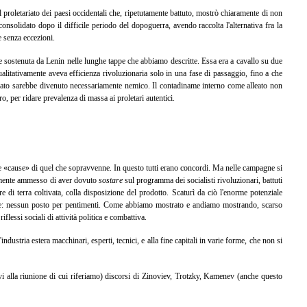
 proletariato dei paesi occidentali che, ripetutamente battuto, mostrò chiaramente di non
consolidato dopo il difficile periodo del dopoguerra, avendo raccolta l'alternativa fra la
e senza eccezioni.
one sostenuta da Lenin nelle lunghe tappe che abbiamo descritte. Essa era a cavallo su due
ualitativamente aveva efficienza rivoluzionaria solo in una fase di passaggio, fino a che
leato sarebbe divenuto necessariamente nemico. Il contadiname interno come alleato non
ro, per ridare prevalenza di massa ai proletari autentici.
ra le «cause» di quel che sopravvenne. In questo tutti erano concordi. Ma nelle campagne si
duramente ammesso di aver dovuto
sostare
sul programma dei socialisti rivoluzionari, battuti
 di terra coltivata, colla disposizione del prodotto. Scaturì da ciò l'enorme potenziale
civile: nessun posto per pentimenti. Come abbiamo mostrato e andiamo mostrando, scarso
flessi sociali di attività politica e combattiva.
ndustria estera macchinari, esperti, tecnici, e alla fine capitali in varie forme, che non si
tivi alla riunione di cui riferiamo) discorsi di Zinoviev, Trotzky, Kamenev (anche questo