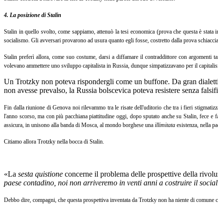
4. La posizione di Stalin
Stalin in quello svolto, come sappiamo, attenuò la tesi economica (prova che questa è stata i
socialismo. Gli avversari provarono ad usura quanto egli fosse, costretto dalla prova schiacc
Stalin preferì allora, come suo costume, darsi a diffamare il contraddittore con argomenti t
volevano ammettere uno sviluppo capitalista in Russia, dunque simpatizzavano per il capitali
Un Trotzky non poteva rispondergli come un buffone. Da gran dialettico
non avesse prevalso, la Russia bolscevica poteva resistere senza falsif
Fin dalla riunione di Genova noi rilevammo tra le risate dell'uditorio che tra i fieri stigmatiz
l'anno scorso, ma con più pacchiana piattitudine oggi, dopo sputato anche su Stalin, fece e fa 
assicura, in unisono alla banda di Mosca, al mondo borghese una
illimitata
esistenza, nella pa
Citiamo allora Trotzky nella bocca di Stalin.
«La
sesta quistione
concerne il problema delle prospettive della rivol
paese contadino, noi non arriveremo in venti anni a costruire il soc
Debbo dire, compagni, che questa prospettiva inventata da Trotzky non ha niente di comune col