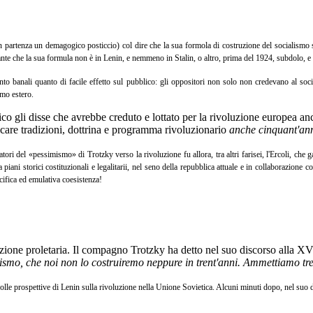
n partenza un demagogico posticcio) col dire che la sua formola di costruzione del socialismo s
iante che la sua formula non è in Lenin, e nemmeno in Stalin, o altro, prima del 1924, subdolo,
anto banali quanto di facile effetto sul pubblico: gli oppositori non solo non credevano al soc
smo estero.
 gli disse che avrebbe creduto e lottato per la rivoluzione europea anc
icare tradizioni, dottrina e programma rivoluzionario
anche cinquant'ann
zatori del «pessimismo» di Trotzky verso la rivoluzione fu allora, tra altri farisei, l'Ercoli, che
piani storici costituzionali e legalitarii, nel seno della repubblica attuale e in collaborazione
cifica ed emulativa coesistenza!
uzione proletaria. Il compagno Trotzky ha detto nel suo discorso alla X
ialismo, che noi non lo costruiremo neppure in trent'anni. Ammettiamo 
le prospettive di Lenin sulla rivoluzione nella Unione Sovietica. Alcuni minuti dopo, nel suo di