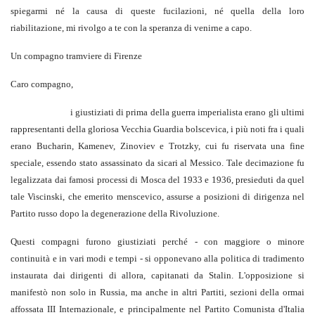
spiegarmi né la causa di queste fucilazioni, né quella della loro
riabilitazione, mi rivolgo a te con la speranza di venirne a capo.
Un compagno tramviere di Firenze
Caro compagno,
i giustiziati di prima della guerra imperialista erano gli ultimi
rappresentanti della gloriosa Vecchia Guardia bolscevica, i più noti fra i quali
erano Bucharin, Kamenev, Zinoviev e Trotzky, cui fu riservata una fine
speciale, essendo stato assassinato da sicari al Messico. Tale decimazione fu
legalizzata dai famosi processi di Mosca del 1933 e 1936, presieduti da quel
tale Viscinski, che emerito menscevico, assurse a posizioni di dirigenza nel
Partito russo dopo la degenerazione della Rivoluzione.
Questi compagni furono giustiziati perché - con maggiore o minore
continuità e in vari modi e tempi - si opponevano alla politica di tradimento
instaurata dai dirigenti di allora, capitanati da Stalin. L'opposizione si
manifestò non solo in Russia, ma anche in altri Partiti, sezioni della ormai
affossata III Internazionale, e principalmente nel Partito Comunista d'Italia