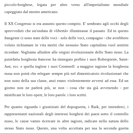
piccolo-borghese, legata per altro verso all'imperialismo mondiale
capeggiato dal mostro americano.
Il XX Congresso si era assunto questo compito. E' sembrato agli occhi degli
sprovveduti che un'ondata di «libertà» illuminasse il passato. Ed in questo
frangente ci sono state delle voci - solo delle voci, compagno - che avrebbero
voluto richiamare in vita meriti che nessuno Stato capitalista vuol sentirsi
ricordare. Vogliamo alludere alle origini rivoluzionarie dello Stato russo. La
putrefatta borghesia francese ha rinnegato perfino i suoi Robespierre, Saint-
Just, ecc. e quella inglese i suoi Cromwell: a maggior ragione la borghesia
russa non potrà che relegare sempre più nel dimenticatoio rivoluzionari che
non sono della sua classe, anzi erano violentemente avversi ad essa. Ed un
giorno non ne parlerà più, se non - cosa che sta già avvenendo - per
mistificare le loro opere, le loro parole. i loro scritti.
Per quanto riguarda i giustiziati del dopoguerra, i Raik, per intenderci, i
rappresentanti nazionali degli interessi borghesi dei paesi sotto il controllo
russo, le cause vanno ricercate in altre ragioni, radicate nella natura dello
stesso Stato russo. Questo, una volta accettata per sua la seconda guerra