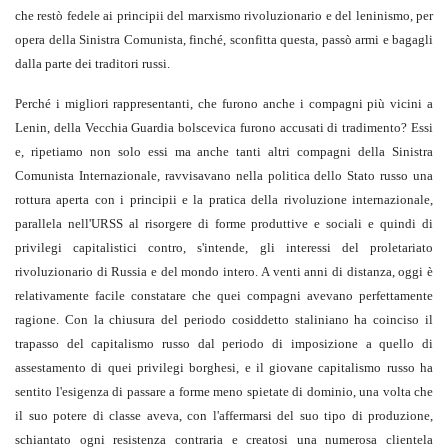
che restò fedele ai principii del marxismo rivoluzionario e del leninismo, per
opera della Sinistra Comunista, finché, sconfitta questa, passò armi e bagagli
dalla parte dei traditori russi.
Perché i migliori rappresentanti, che furono anche i compagni più vicini a
Lenin, della Vecchia Guardia bolscevica furono accusati di tradimento? Essi
e, ripetiamo non solo essi ma anche tanti altri compagni della Sinistra
Comunista Internazionale, ravvisavano nella politica dello Stato russo una
rottura aperta con i principii e la pratica della rivoluzione internazionale,
parallela nell'URSS al risorgere di forme produttive e sociali e quindi di
privilegi capitalistici contro, s'intende, gli interessi del proletariato
rivoluzionario di Russia e del mondo intero. A venti anni di distanza, oggi è
relativamente facile constatare che quei compagni avevano perfettamente
ragione. Con la chiusura del periodo cosiddetto staliniano ha coinciso il
trapasso del capitalismo russo dal periodo di imposizione a quello di
assestamento di quei privilegi borghesi, e il giovane capitalismo russo ha
sentito l'esigenza di passare a forme meno spietate di dominio, una volta che
il suo potere di classe aveva, con l'affermarsi del suo tipo di produzione,
schiantato ogni resistenza contraria e creatosi una numerosa clientela