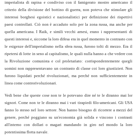
imperialista di rapina e condiviso con il famigerato mostro americano il
criterio della divisione del bottino di guerra, non poteva che stimolare gli
interessi borghesi egoistici e nazionalistici per definizione dei rispettivi
paesi controllati. Ciò non è accaduto solo per la zona russa, ma anche per
quella americana. I Raik, e simili vecchi arnesi, erano i rappresentanti di
questi interessi e, siccome la loro difesa era in quel momento in contrasto con
le esigenze dell'imperialismo nella sfera russa, furono tolti di mezzo. Era il
ripetersi di lotte in seno al capitalismo, le quali nulla hanno a che vedere con
la Rivoluzione comunista e col proletariato: corrispondentemente quegli
uomini non rappresentavano un contrasto di classe coi loro giustizieri. Non
furono liquidati perché rivoluzionari, ma perché non sufficientemente in
linea come controrivoluzionari.
Vedi bene che queste cose non te le potevano dire né te le diranno mai lor
signori. Come non te le diranno mai i vari tirapiedi filo-americani. Gli USA
fanno lo stesso nel loro settore. Non hanno bisogno di ricorrere a mezzi del
genere, perché poggiano su un'economia già solida e vincono i contrasti
all'interno con dollari o magari mandando in giro nel mondo la loro
potentissima flotta navale.