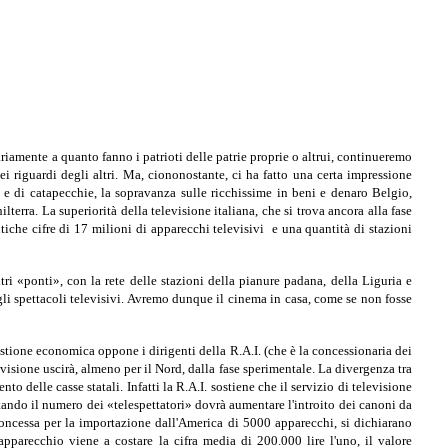
ariamente a quanto fanno i patrioti delle patrie proprie o altrui, continueremo
i riguardi degli altri. Ma, ciononostante, ci ha fatto una certa impressione
i e di catapecchie, la sopravanza sulle ricchissime in beni e denaro Belgio,
erra. La superiorità della televisione italiana, che si trova ancora alla fase
tiche cifre di 17 milioni di apparecchi televisivi e una quantità di stazioni
i «ponti», con la rete delle stazioni della pianure padana, della Liguria e
li spettacoli televisivi. Avremo dunque il cinema in casa, come se non fosse
stione economica oppone i dirigenti della R.A.I. (che è la concessionaria dei
levisione uscirà, almeno per il Nord, dalla fase sperimentale. La divergenza tra
to delle casse statali. Infatti la R.A.I. sostiene che il servizio di televisione
ando il numero dei «telespettatori» dovrà aumentare l'introito dei canoni da
e concessa per la importazione dall'America di 5000 apparecchi, si dichiarano
pparecchio viene a costare la cifra media di 200.000 lire l'uno, il valore