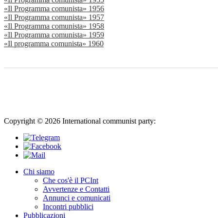
«Il Programma comunista» 1956
«Il Programma comunista» 1957
«Il Programma comunista» 1958
«Il Programma comunista» 1959
«Il programma comunista» 1960
Copyright © 2026 International communist party:
info@international
Chi siamo
Che cos'è il PCInt
Avvertenze e Contatti
Annunci e comunicati
Incontri pubblici
Pubblicazioni