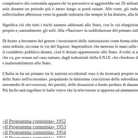
complessivo dei centomila apparecchi in preventivo si aggirerebbe sui 20 miliardi 
solo durante un periodo più o meno lungo si potrà esitare. Alle corte, gli indu
sollecitudine affettuosa verso la grande industria che sempre lo ha distinto, alla f
Significa ciò che tutti i rischi saranno addossati allo Stato, con le cui elargizio
proprio e, naturalmente, gli utili. Alla «Nazione» la soddisfazione del primato ital
Di fronte a fenomeni del genere i teorizzatori delle statizzazioni come forma inf
sono infinite, siccome le vie del Signore. Imprenditori che mettono le mani sulle 
il cosiddetto pubblico denaro, cioè il denaro appartenente allo Stato. A volte si ap
che va, per restare nel caso trattato, dagli industriali della A.N.I.E. che chiedono
e inalienabilmente allo Stato.
L'Italia se ha un primato tra le nazioni occidentali esso è da ricercarsi propri
dello Stato nell'economia», propalando la falsissima concezione della subordinazio
intermedie di sovvenzioni, dei prestiti, delle donazioni a fondo perduto di danaro p
Più facile sarà ingollare le balle visive che la televisione si appresta ad ammannirc
«Il Programma comunista» 1952
«Il Programma comunista» 1953
«Il Programma comunista» 1954
«Il Programma comunista» 1955