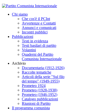
Chi siamo
Che cos'è il PCInt
Avvertenze e Contatti
Annunci e comunicati
Incontri pubblici
Pubblicazioni
Testi in evidenza
Testi basilari di partito
Volantini
Quaderni del Partito
Comunista Internazionale
Archivio
Documentaria (1912-1926)
Raccolte tematiche
Articoli della serie "Sul filo
del tempo" (1949-1955)
Prometeo 1924
Prometeo (1928-1938)
Prometeo (1946-1952)
Catalogo pubblicazioni
Riunioni di Partito
Il programma comunista