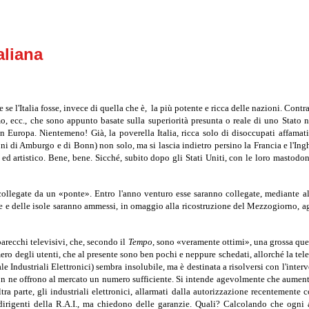
aliana
e l'Italia fosse, invece di quella che è, la più potente e ricca delle nazioni. Contr
o, ecc., che sono appunto basate sulla superiorità presunta o reale di uno Stato ne
 in Europa. Nientemeno! Già, la poverella Italia, ricca solo di disoccupati affamat
 di Amburgo e di Bonn) non solo, ma si lascia indietro persino la Francia e l'Inghilt
ed artistico. Bene, bene. Sicché, subito dopo gli Stati Uniti, con le loro mastodon
ollegate da un «ponte». Entro l'anno venturo esse saranno collegate, mediante altr
le e delle isole saranno ammessi, in omaggio alla ricostruzione del Mezzogiorno, ag
arecchi televisivi, che, secondo il
Tempo
, sono «veramente ottimi», una grossa que
 numero degli utenti, che al presente sono ben pochi e neppure schedati, allorché la te
 Industriali Elettronici) sembra insolubile, ma è destinata a risolversi con l'interven
non ne offrono al mercato un numero sufficiente. Si intende agevolmente che aument
altra parte, gli industriali elettronici, allarmati dalla autorizzazione recentement
 dirigenti della R.A.I., ma chiedono delle garanzie. Quali? Calcolando che ogni a