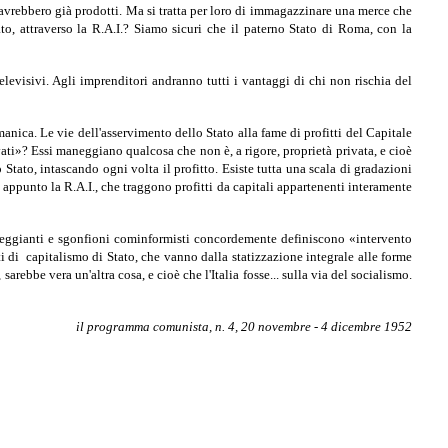
e avrebbero già prodotti. Ma si tratta per loro di immagazzinare una merce che
to, attraverso la R.A.I.? Siamo sicuri che il paterno Stato di Roma, con la
televisivi. Agli imprenditori andranno tutti i vantaggi di chi non rischia del
nica. Le vie dell'asservimento dello Stato alla fame di profitti del Capitale
vati»? Essi maneggiano qualcosa che non è, a rigore, proprietà privata, e cioè
o Stato, intascando ogni volta il profitto. Esiste tutta una scala di gradazioni
è appunto la R.A.I., che traggono profitti da capitali appartenenti interamente
sicheggianti e sgonfioni cominformisti concordemente definiscono «intervento
ti di capitalismo di Stato, che vanno dalla statizzazione integrale alle forme
ebbe vera un'altra cosa, e cioè che l'Italia fosse... sulla via del socialismo.
il programma comunista, n. 4, 20 novembre - 4 dicembre 1952