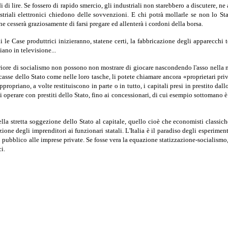
di lire. Se fossero di rapido smercio, gli industriali non starebbero a discutere, n
striali elettronici chiedono delle sovvenzioni. E chi potrà mollarle se non lo Sta
ine cesserà graziosamente di farsi pregare ed allenterà i cordoni della borsa.
ni le Case produttrici inizieranno, statene certi, la fabbricazione degli apparecchi 
iano in televisione...
eriore di socialismo non possono non mostrare di giocare nascondendo l'asso nella ma
casse dello Stato come nelle loro tasche, li potete chiamare ancora «proprietari pri
propriano, a volte restituiscono in parte o in tutto, i capitali presi in prestito dall
 di operare con prestiti dello Stato, fino ai concessionari, di cui esempio sottomano 
o nella stretta soggezione dello Stato al capitale, quello cioè che economisti clas
ne degli imprenditori ai funzionari statali. L'Italia è il paradiso degli esperimen
ubblico alle imprese private. Se fosse vera la equazione statizzazione-socialismo, sar
i.