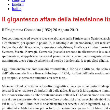
English
Italian
Il gigantesco affare della televisione it
Il Programma Comunista (1952)
26 Agosto 2019
Noi continueremo ad avere le idee che abbiamo sulla Patria e sulla Nazione, anche s
a combattere, per quanto è possibile, le ideologie del nazionalismo, del razzism
l'apprendere dal
Tempo
che, in quanto a televisione, l'Italia sta al primo posto
Svizzera, Svezia, Norvegia, Germania (ove solo ora sono in allestimento le stazioni
sperimentale, si appaleserebbe sia sul piano tecnico che su quello organizzativo 
trasmittenti, viene dunque, almeno nel mondo occidentale, la repubblica d'Italia.
Oggi funzionano due sole stazioni trasmittenti, a Torino e a Milano, che sono c
dell'Italia centrale fino a Roma. Solo dopo il 1954, i
cafoni
dell'Italia meridiona
già troppo il cinema che andiamo a vedere fuori...
Ma mentre l'industria italiana è molto progredita come appare dai prototipi di app
servizi di televisione) e gli industriali della radio. Si tratta di far aumentare il
l'ente concessionario e i fabbricanti sindacati nella A.N.I.E (Associazione nazionale
non si può ancora estendere perché le Case produttrici di apparecchi televisivi 
cui la R.A.I trae i fondi per il finanziamento dei servizi e dei programmi. Dall'
prontissimi a fabbricare un primo lotto di centomila apparecchi, richiesti dai