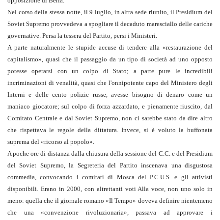
opposizione di Beria.
Nel corso della stessa notte, il 9 luglio, in altra sede riunito, il Presidium del
Soviet Supremo provvedeva a spogliare il decaduto maresciallo delle cariche
governative. Persa la tessera del Partito, persi i Ministeri.
A parte naturalmente le stupide accuse di tendere alla «restaurazione del
capitalismo», quasi che il passaggio da un tipo di società ad uno opposto
potesse operarsi con un colpo di Stato; a parte pure le incredibili
incriminazioni di venalità, quasi che l'onnipotente capo del Ministero degli
Interni e delle cento polizie russe, avesse bisogno di denaro come un
maniaco giocatore; sul colpo di forza azzardato, e pienamente riuscito, dal
Comitato Centrale e dal Soviet Supremo, non ci sarebbe stato da dire altro
che rispettava le regole della dittatura. Invece, si è voluto la buffonata
suprema del «ricorso al popolo».
A poche ore di distanza dalla chiusura della sessione del C.C. e del Presidium
del Soviet Supremo, la Segreteria del Partito inscenava una disgustosa
commedia, convocando i comitati di Mosca del P.C.U.S. e gli attivisti
disponibili. Erano in 2000, con altrettanti voti Alla voce, non uno solo in
meno: quella che il giornale romano «Il Tempo» doveva definire nientemeno
che una «convenzione rivoluzionaria», passava ad approvare i