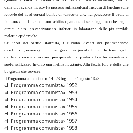
Quando le trattative di armistizio in Corea erano ancora da venire, i servizi
della propaganda moscovita mossero agli americani l'accusa di lanciare sulle
retrovie dei nord-coreani bombe di terracotta che, nel percuotere il suolo si
frantumavano liberando uno schifoso pattume di scarafaggi, mosche, ragni,
cimici, blatte, preventivamente infettati in laboratorio delle più terribili
malattie epidemiche.
Gli idoli del partito stalinista, i Buddha viventi del politicantismo
cremlinesco, rassomigliano come gocce d'acqua alle bombe batteriologiche
dei loro compari americani: precipitando dal piedestallo e fracassandosi al
suolo, schizzano intorno una melma ributtante. Alla faccia loro e della vile
borghesia che servono.
Il Programma comunista, n. 14, 23 luglio – 24 agosto 1953
«Il Programma comunista» 1952
«Il Programma comunista» 1953
«Il Programma comunista» 1954
«Il Programma comunista» 1955
«Il Programma comunista» 1956
«Il Programma comunista» 1957
«Il Programma comunista» 1958