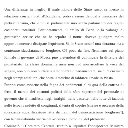
Una differenza in meglio, il male minore dello Stato russo, se messo in
relazione con gli Stati d'Occidente, poteva essere datodalla mancanza del
plebiscitarismo, che è poi il parlamentarismo senza parlamento dei regimi
cosiddetti totalitari. Fortunatamente, il crollo di Beria, e la valanga di
grottesche accuse che ne ha sepolto il nome, doveva giungere molto
opportunamente a dissipare l'equivoco. Sì, lo Stato russo è una dittatura, ma a
contenuto sfacciatamente borghese. C'è poco da fare. Nemmeno sul piano
formale il governo di Mosca può pretendere di continuare la dittatura del
proletariato. La classe dominante russa non può non ascoltare la voce del
sangue, non può non buttarsi sul mondezzaio parlamentare, sia pure cucinato
negli stampi totalitari, che porta il marchio di fabbrica «made in West».
Proprio come avviene nella fogna dei parlamenti al di qua della cortina di
ferro, il marcio dei costumi politici delle sfere superiori del personale di
governo che si manifesta negli intrighi, nelle pastette, nelle lotte di fazioni,
nelle feroci vendette di congiurati, si tenta di coprire (che ne è successo della
sprezzante squalificazione fatta da Lenin del democraticismo borghese?!),
con la nauseabonda risorsa del «ricorso al popolo», del plebiscito.
Cominciò il Comitato Centrale, riunito a liquidare l'onnipotente Ministro