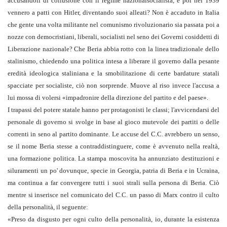
accusandoli di collusione con il regime nazionalsocialista, e poi nel 1939
vennero a patti con Hitler, diventando suoi alleati? Non è accaduto in Italia
che gente una volta militante nel comunismo rivoluzionario sia passata poi a
nozze con democristiani, liberali, socialisti nel seno dei Governi cosiddetti di
Liberazione nazionale? Che Beria abbia rotto con la linea tradizionale dello
stalinismo, chiedendo una politica intesa a liberare il governo dalla pesante
eredità ideologica staliniana e la smobilitazione di certe bardature statali
spacciate per socialiste, ciò non sorprende. Muove al riso invece l'accusa a
lui mossa di volersi «impadronire della direzione del partito e del paese».
I trapassi del potere statale hanno per protagonisti le classi; l'avvicendarsi del
personale di governo si svolge in base al gioco mutevole dei partiti o delle
correnti in seno al partito dominante. Le accuse del C.C. avrebbero un senso,
se il nome Beria stesse a contraddistinguere, come è avvenuto nella realtà,
una formazione politica. La stampa moscovita ha annunziato destituzioni e
siluramenti un po' dovunque, specie in Georgia, patria di Beria e in Ucraina,
ma continua a far convergere tutti i suoi strali sulla persona di Beria. Ciò
mentre si inserisce nel comunicato del C.C. un passo di Marx contro il culto
della personalità, il seguente:
«Preso da disgusto per ogni culto della personalità, io, durante la esistenza