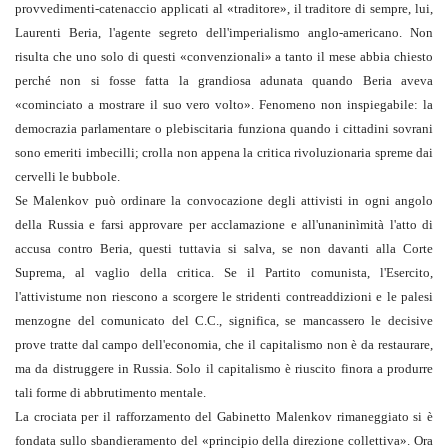
provvedimenti-catenaccio applicati al «traditore», il traditore di sempre, lui,
Laurenti Beria, l'agente segreto dell'imperialismo anglo-americano. Non
risulta che uno solo di questi «convenzionali» a tanto il mese abbia chiesto
perché non si fosse fatta la grandiosa adunata quando Beria aveva
«cominciato a mostrare il suo vero volto». Fenomeno non inspiegabile: la
democrazia parlamentare o plebiscitaria funziona quando i cittadini sovrani
sono emeriti imbecilli; crolla non appena la critica rivoluzionaria spreme dai
cervelli le bubbole.
Se Malenkov può ordinare la convocazione degli attivisti in ogni angolo
della Russia e farsi approvare per acclamazione e all'unaninìmità l'atto di
accusa contro Beria, questi tuttavia si salva, se non davanti alla Corte
Suprema, al vaglio della critica. Se il Partito comunista, l'Esercito,
l'attivistume non riescono a scorgere le stridenti contreaddizioni e le palesi
menzogne del comunicato del C.C., significa, se mancassero le decisive
prove tratte dal campo dell'economia, che il capitalismo non è da restaurare,
ma da distruggere in Russia. Solo il capitalismo è riuscito finora a produrre
tali forme di abbrutimento mentale.
La crociata per il rafforzamento del Gabinetto Malenkov rimaneggiato si è
fondata sullo sbandieramento del «principio della direzione collettiva». Ora