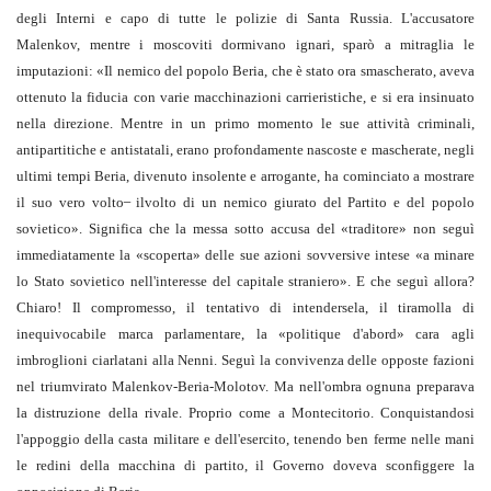
degli Interni e capo di tutte le polizie di Santa Russia. L'accusatore
Malenkov, mentre i moscoviti dormivano ignari, sparò a mitraglia le
imputazioni: «Il nemico del popolo Beria, che è stato ora smascherato, aveva
ottenuto la fiducia con varie macchinazioni carrieristiche, e si era insinuato
nella direzione. Mentre in un primo momento le sue attività criminali,
antipartitiche e antistatali, erano profondamente nascoste e mascherate, negli
ultimi tempi Beria, divenuto insolente e arrogante, ha cominciato a mostrare
il suo vero volto ̶ ilvolto di un nemico giurato del Partito e del popolo
sovietico». Significa che la messa sotto accusa del «traditore» non seguì
immediatamente la «scoperta» delle sue azioni sovversive intese «a minare
lo Stato sovietico nell'interesse del capitale straniero». E che seguì allora?
Chiaro! Il compromesso, il tentativo di intendersela, il tiramolla di
inequivocabile marca parlamentare, la «politique d'abord» cara agli
imbroglioni ciarlatani alla Nenni. Seguì la convivenza delle opposte fazioni
nel triumvirato Malenkov-Beria-Molotov. Ma nell'ombra ognuna preparava
la distruzione della rivale. Proprio come a Montecitorio. Conquistandosi
l'appoggio della casta militare e dell'esercito, tenendo ben ferme nelle mani
le redini della macchina di partito, il Governo doveva sconfiggere la