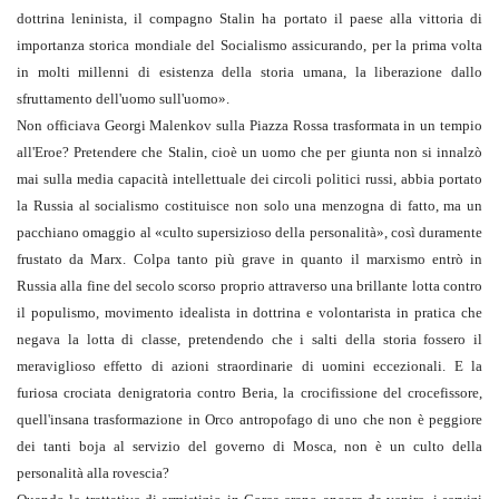
dottrina leninista, il compagno Stalin ha portato il paese alla vittoria di
importanza storica mondiale del Socialismo assicurando, per la prima volta
in molti millenni di esistenza della storia umana, la liberazione dallo
sfruttamento dell'uomo sull'uomo».
Non officiava Georgi Malenkov sulla Piazza Rossa trasformata in un tempio
all'Eroe? Pretendere che Stalin, cioè un uomo che per giunta non si innalzò
mai sulla media capacità intellettuale dei circoli politici russi, abbia portato
la Russia al socialismo costituisce non solo una menzogna di fatto, ma un
pacchiano omaggio al «culto supersizioso della personalità», così duramente
frustato da Marx. Colpa tanto più grave in quanto il marxismo entrò in
Russia alla fine del secolo scorso proprio attraverso una brillante lotta contro
il populismo, movimento idealista in dottrina e volontarista in pratica che
negava la lotta di classe, pretendendo che i salti della storia fossero il
meraviglioso effetto di azioni straordinarie di uomini eccezionali. E la
furiosa crociata denigratoria contro Beria, la crocifissione del crocefissore,
quell'insana trasformazione in Orco antropofago di uno che non è peggiore
dei tanti boja al servizio del governo di Mosca, non è un culto della
personalità alla rovescia?