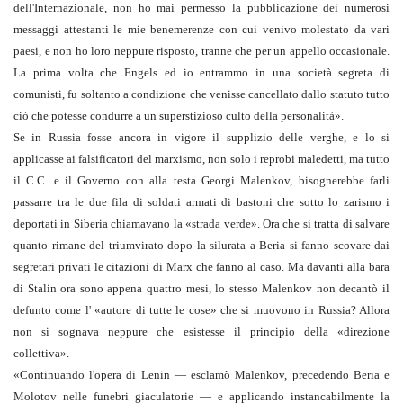
dell'Internazionale, non ho mai permesso la pubblicazione dei numerosi
messaggi attestanti le mie benemerenze con cui venivo molestato da vari
paesi, e non ho loro neppure risposto, tranne che per un appello occasionale.
La prima volta che Engels ed io entrammo in una società segreta di
comunisti, fu soltanto a condizione che venisse cancellato dallo statuto tutto
ciò che potesse condurre a un superstizioso culto della personalità».
Se in Russia fosse ancora in vigore il supplizio delle verghe, e lo si
applicasse ai falsificatori del marxismo, non solo i reprobi maledetti, ma tutto
il C.C. e il Governo con alla testa Georgi Malenkov, bisognerebbe farli
passarre tra le due fila di soldati armati di bastoni che sotto lo zarismo i
deportati in Siberia chiamavano la «strada verde». Ora che si tratta di salvare
quanto rimane del triumvirato dopo la silurata a Beria si fanno scovare dai
segretari privati le citazioni di Marx che fanno al caso. Ma davanti alla bara
di Stalin ora sono appena quattro mesi, lo stesso Malenkov non decantò il
defunto come l' «autore di tutte le cose» che si muovono in Russia? Allora
non si sognava neppure che esistesse il principio della «direzione
collettiva».
«Continuando l'opera di Lenin — esclamò Malenkov, precedendo Beria e
Molotov nelle funebri giaculatorie — e applicando instancabilmente la