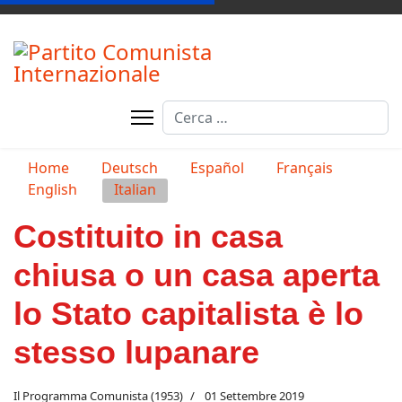
Cerca
Type 2 or more characters for resul
Seleziona la tua lingua
Home
Deutsch
Español
Français
English
Italian
Costituito in casa
chiusa o un casa aperta
lo Stato capitalista è lo
stesso lupanare
Il Programma Comunista (1953)
01 Settembre 2019