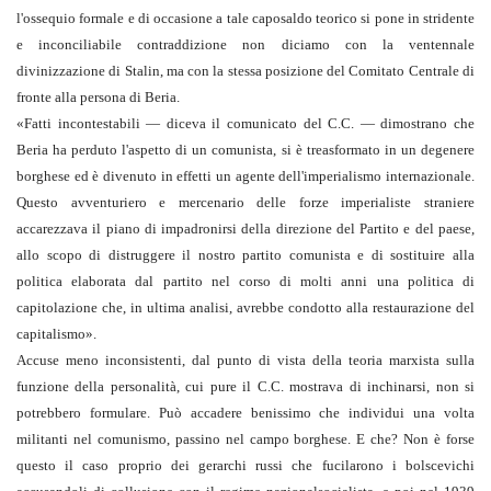
l'ossequio formale e di occasione a tale caposaldo teorico si pone in stridente
e inconciliabile contraddizione non diciamo con la ventennale
divinizzazione di Stalin, ma con la stessa posizione del Comitato Centrale di
fronte alla persona di Beria.
«Fatti incontestabili — diceva il comunicato del C.C. — dimostrano che
Beria ha perduto l'aspetto di un comunista, si è treasformato in un degenere
borghese ed è divenuto in effetti un agente dell'imperialismo internazionale.
Questo avventuriero e mercenario delle forze imperialiste straniere
accarezzava il piano di impadronirsi della direzione del Partito e del paese,
allo scopo di distruggere il nostro partito comunista e di sostituire alla
politica elaborata dal partito nel corso di molti anni una politica di
capitolazione che, in ultima analisi, avrebbe condotto alla restaurazione del
capitalismo».
Accuse meno inconsistenti, dal punto di vista della teoria marxista sulla
funzione della personalità, cui pure il C.C. mostrava di inchinarsi, non si
potrebbero formulare. Può accadere benissimo che individui una volta
militanti nel comunismo, passino nel campo borghese. E che? Non è forse
questo il caso proprio dei gerarchi russi che fucilarono i bolscevichi