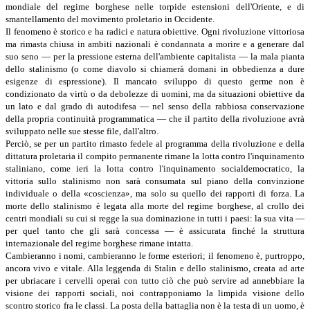
mondiale del regime borghese nelle torpide estensioni dell'Oriente, e di
smantellamento del movimento proletario in Occidente.
Il fenomeno è storico e ha radici e natura obiettive. Ogni rivoluzione vittoriosa
ma rimasta chiusa in ambiti nazionali è condannata a morire e a generare dal
suo seno ― per la pressione esterna dell'ambiente capitalista ― la mala pianta
dello stalinismo (o come diavolo si chiamerà domani in obbedienza a dure
esigenze di espressione). Il mancato sviluppo di questo germe non è
condizionato da virtù o da debolezze di uomini, ma da situazioni obiettive da
un lato e dal grado di autodifesa ― nel senso della rabbiosa conservazione
della propria continuità programmatica ― che il partito della rivoluzione avrà
sviluppato nelle sue stesse file, dall'altro.
Perciò, se per un partito rimasto fedele al programma della rivoluzione e della
dittatura proletaria il compito permanente rimane la lotta contro l'inquinamento
staliniano, come ieri la lotta contro l'inquinamento socialdemocratico, la
vittoria sullo stalinismo non sarà consumata sul piano della convinzione
individuale o della «coscienza», ma solo su quello dei rapporti di forza. La
morte dello stalinismo è legata alla morte del regime borghese, al crollo dei
centri mondiali su cui si regge la sua dominazione in tutti i paesi: la sua vita ―
per quel tanto che gli sarà concessa ― è assicurata finché la struttura
internazionale del regime borghese rimane intatta.
Cambieranno i nomi, cambieranno le forme esteriori; il fenomeno è, purtroppo,
ancora vivo e vitale. Alla leggenda di Stalin e dello stalinismo, creata ad arte
per ubriacare i cervelli operai con tutto ciò che può servire ad annebbiare la
visione dei rapporti sociali, noi contrapponiamo la limpida visione dello
scontro storico fra le classi. La posta della battaglia non è la testa di un uomo, è