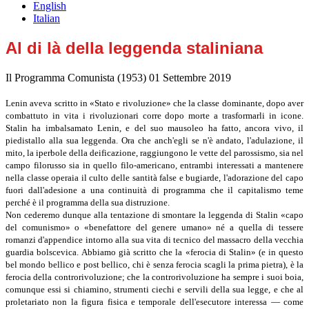
English
Italian
Al di là della leggenda staliniana
Il Programma Comunista (1953)
01 Settembre 2019
Lenin aveva scritto in «Stato e rivoluzione» che la classe dominante, dopo aver
combattuto in vita i rivoluzionari corre dopo morte a trasformarli in icone.
Stalin ha imbalsamato Lenin, e del suo mausoleo ha fatto, ancora vivo, il
piedistallo alla sua leggenda. Ora che anch'egli se n'è andato, l'adulazione, il
mito, la iperbole della deificazione, raggiungono le vette del parossismo, sia nel
campo filorusso sia in quello filo-americano, entrambi interessati a mantenere
nella classe operaia il culto delle santità false e bugiarde, l'adorazione del capo
fuori dall'adesione a una continuità di programma che il capitalismo teme
perché è il programma della sua distruzione.
Non cederemo dunque alla tentazione di smontare la leggenda di Stalin «capo
del comunismo» o «benefattore del genere umano» né a quella di tessere
romanzi d'appendice intorno alla sua vita di tecnico del massacro della vecchia
guardia bolscevica. Abbiamo già scritto che la «ferocia di Stalin» (e in questo
bel mondo bellico e post bellico, chi è senza ferocia scagli la prima pietra), è la
ferocia della controrivoluzione; che la controrivoluzione ha sempre i suoi boia,
comunque essi si chiamino, strumenti ciechi e servili della sua legge, e che al
proletariato non la figura fisica e temporale dell'esecutore interessa ― come