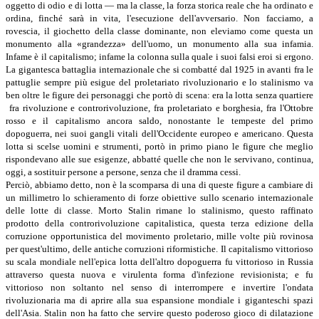
oggetto di odio e di lotta ― ma la classe, la forza storica reale che ha ordinato e
ordina, finché sarà in vita, l'esecuzione dell'avversario. Non facciamo, a
rovescia, il giochetto della classe dominante, non eleviamo come questa un
monumento alla «grandezza» dell'uomo, un monumento alla sua infamia.
Infame è il capitalismo; infame la colonna sulla quale i suoi falsi eroi si ergono.
La gigantesca battaglia internazionale che si combatté dal 1925 in avanti fra le
pattuglie sempre più esigue del proletariato rivoluzionario e lo stalinismo va
ben oltre le figure dei personaggi che portò di scena: era la lotta senza quartiere
fra rivoluzione e controrivoluzione, fra proletariato e borghesia, fra l'Ottobre
rosso e il capitalismo ancora saldo, nonostante le tempeste del primo
dopoguerra, nei suoi gangli vitali dell'Occidente europeo e americano. Questa
lotta si scelse uomini e strumenti, portò in primo piano le figure che meglio
rispondevano alle sue esigenze, abbatté quelle che non le servivano, continua,
oggi, a sostituir persone a persone, senza che il dramma cessi.
Perciò, abbiamo detto, non è la scomparsa di una di queste figure a cambiare di
un millimetro lo schieramento di forze obiettive sullo scenario internazionale
delle lotte di classe. Morto Stalin rimane lo stalinismo, questo raffinato
prodotto della controrivoluzione capitalistica, questa terza edizione della
corruzione opportunistica del movimento proletario, mille volte più rovinosa
per quest'ultimo, delle antiche corruzioni riformistiche. Il capitalismo vittorioso
su scala mondiale nell'epica lotta dell'altro dopoguerra fu vittorioso in Russia
attraverso questa nuova e virulenta forma d'infezione revisionista; e fu
vittorioso non soltanto nel senso di interrompere e invertire l'ondata
rivoluzionaria ma di aprire alla sua espansione mondiale i giganteschi spazi
dell'Asia. Stalin non ha fatto che servire questo poderoso gioco di dilatazione