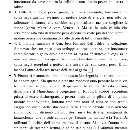
funzionare da nave proprio la cellula e non il solo pezzo che resta in
orbita.
3. Tutto il corpo, il pezzo primo, o il pezzo secondo, funzioneranno
come nave quando avranno un motore fonte di energia, non solo per
rallentare il ritorno, che sarebbe magro risultato, ma per scegliere la
strada (verso Marte o vero Venere...!). Ma se la sola cellula che
servirebbe alla vita dell’uomo pesa diecine di volte più del suo corpo, il
motore peserebbe centinaia di volte di più di tutto il satellite.
4. Il motore nucleare è ben, ben lontano dall’offrire la soluzione.
Ammesso che con poco peso sviluppi enorme potenza, per funzionare
come motore a getto dove prenderà
la massa di materiale espulso in
reazione
, non più recuperabile? Il combustibile chimico la fornisce,
come negli aeroplani a getto, nella misura del suo stesso peso. E poi
manca l’aiuto della resistenza dell’aria al getto.
5. Finora si è ammesso che nello spazio la teleguida di correzione non
ha ancora agito. Ma questa è a nostro modestissimo pensare la sola via
tecnica che si può tentare. Risparmiare la cabina da vita umana,
risparmiare il
Manichino
, e progettare un Robot. Il Robot racconterà,
prima di essere disintegrato, e peserà meno come pilota di un primo
motore autonavigante, lontano crediamo anni ed anni se non secoli,
eseguendo ordini delle stazioni di terra. Uno scienziato russo avrebbe
ammonito, non diciamo gli scopritori, ma i turisti e gli emigranti da
fantascienza, che la sede comoda per l’uomo nel mondo è la Terra. Da
millenni l’occhio dell’uomo esplora il cosmo. Vi invii l’uomo suoi
strumenti di ricerca e lettura, e se ne stia quaggiù. L’animale mentale