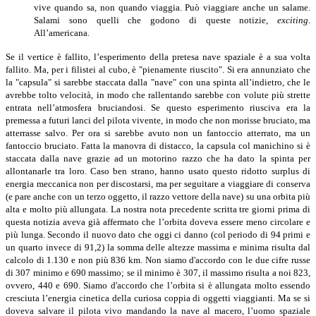
vive quando sa, non quando viaggia. Può viaggiare anche un salame.
Salami sono quelli che godono di queste notizie,
exciting
.
All’americana.
Se il vertice è fallito, l’esperimento della pretesa nave spaziale è a sua volta
fallito. Ma, per i filistei al cubo, è "pienamente riuscito". Si era annunziato che
la "capsula" si sarebbe staccata dalla "nave" con una spinta all’indietro, che le
avrebbe tolto velocità, in modo che rallentando sarebbe con volute più strette
entrata nell’atmosfera bruciandosi. Se questo esperimento riusciva era la
premessa a futuri lanci del pilota vivente, in modo che non morisse bruciato, ma
atterrasse salvo. Per ora si sarebbe avuto non un fantoccio atterrato, ma un
fantoccio bruciato. Fatta la manovra di distacco, la capsula col manichino si è
staccata dalla nave grazie ad un motorino razzo che ha dato la spinta per
allontanarle tra loro. Caso ben strano, hanno usato questo ridotto surplus di
energia meccanica non per discostarsi, ma per seguitare a viaggiare di conserva
(e pare anche con un terzo oggetto, il razzo vettore della nave) su una orbita più
alta e molto più allungata. La nostra nota precedente scritta tre giorni prima di
questa notizia aveva già affermato che l’orbita doveva essere meno circolare e
più lunga. Secondo il nuovo dato che oggi ci danno (col periodo di 94 primi e
un quarto invece di 91,2) la somma delle altezze massima e minima risulta dal
calcolo di 1.130 e non più 836 km. Non siamo d'accordo con le due cifre russe
di 307 minimo e 690 massimo; se il minimo è 307, il massimo risulta a noi 823,
ovvero, 440 e 690. Siamo d'accordo che l’orbita si è allungata molto essendo
cresciuta l’energia cinetica della curiosa coppia di oggetti viaggianti. Ma se si
doveva salvare il pilota vivo mandando la nave al macero, l’uomo spaziale