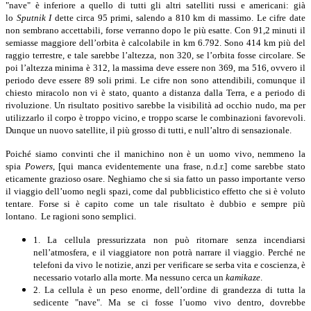
"nave" è inferiore a quello di tutti gli altri satelliti russi e americani: già
lo
Sputnik I
dette circa 95 primi, salendo a 810 km di massimo. Le cifre date
non sembrano accettabili, forse verranno dopo le più esatte. Con 91,2 minuti il
semiasse maggiore dell’orbita è calcolabile in km 6.792. Sono 414 km più del
raggio terrestre, e tale sarebbe l’altezza, non 320, se l’orbita fosse circolare. Se
poi l’altezza minima è 312, la massima deve essere non 369, ma 516, ovvero il
periodo deve essere 89 soli primi. Le cifre non sono attendibili, comunque il
chiesto miracolo non vi è stato, quanto a distanza dalla Terra, e a periodo di
rivoluzione. Un risultato positivo sarebbe la visibilità ad occhio nudo, ma per
utilizzarlo il corpo è troppo vicino, e troppo scarse le combinazioni favorevoli.
Dunque un nuovo satellite, il più grosso di tutti, e null’altro di sensazionale.
Poiché siamo convinti che il manichino non è un uomo vivo, nemmeno la
spia
Powers
, [qui manca evidentemente una frase, n.d.r.] come sarebbe stato
eticamente grazioso osare. Neghiamo che si sia fatto un passo importante verso
il viaggio dell’uomo negli spazi, come dal pubblicistico effetto che si è voluto
tentare. Forse si è capito come un tale risultato è dubbio e sempre più
lontano. Le ragioni sono semplici.
1. La cellula pressurizzata non può ritornare senza incendiarsi
nell’atmosfera, e il viaggiatore non potrà narrare il viaggio. Perché ne
telefoni da vivo le notizie, anzi per verificare se serba vita e coscienza, è
necessario votarlo alla morte. Ma nessuno cerca un
kamikaze
.
2. La cellula è un peso enorme, dell’ordine di grandezza di tutta la
sedicente "nave". Ma se ci fosse l’uomo vivo dentro, dovrebbe