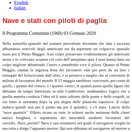
English
Italian
Nave e stati con piloti di paglia
Il Programma Comunista (1960)
03 Gennaio 2020
Nella noterella spaziale del numero precedente dicemmo che dati i successi
abbastanza notevoli degli americani era da aspettarsi un colpaccio spaziale
russo per il Primo Maggio. A un colpo pensavano evidentemente gli americani
stessi, e lo volevano scoprire col volo dell’aeroplano spia. I russi hanno fatto un
colpo migliore abbattendo l’aereo e prendendo vivo il pilota. Quanto al Primo
Maggio, oramai la ingenua festa dei lavoratori vale per preti da un lato e
rinnegati del bolscevismo dall’altro, e si pensava a meglio che al convenire di
milioni di lavoratori del mondo. Il 15 maggio sarebbero convenuti, per conto di
quelli; i quattro del vertice, o i quattro vertici, le quattro
punte
quelle figure che
abbiamo da tempo battezzate in stile
Cambronne
; sembrandoci logico che a
quella materia conduca l’idea ed il mito odierno delle punte e delle cuspidi, in
cui tutto si assomma dopo la più degna delle plastiche espulsive. Il colpo
andava quindi non per il primo ma per il quindici, e c'è stato. Lancio della
"
nave spaziale
". Effetto sicuro su tutte le schiere anche antirusse delle classi
mezzo borghesi, e soprattutto dei miserabili moderni lavoratori del
cervello.
Nave
, perché? Nave è uno strumento nel quale il navigatore sceglie la
sua rotta e dirige l’apparato motore. Qui non abbiamo né navigatore né motore a