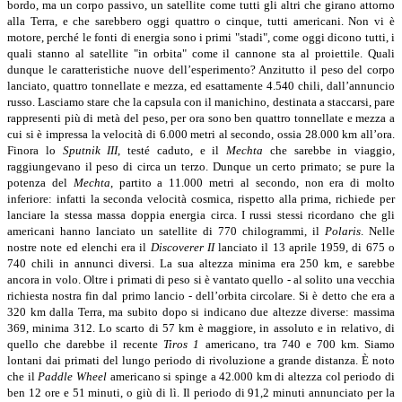
bordo, ma un corpo passivo, un satellite come tutti gli altri che girano attorno
alla Terra, e che sarebbero oggi quattro o cinque, tutti americani. Non vi è
motore, perché le fonti di energia sono i primi "stadi", come oggi dicono tutti, i
quali stanno al satellite "in orbita" come il cannone sta al proiettile. Quali
dunque le caratteristiche nuove dell’esperimento? Anzitutto il peso del corpo
lanciato, quattro tonnellate e mezza, ed esattamente 4.540 chili, dall’annuncio
russo. Lasciamo stare che la capsula con il manichino, destinata a staccarsi, pare
rappresenti più di metà del peso, per ora sono ben quattro tonnellate e mezza a
cui si è impressa la velocità di 6.000 metri al secondo, ossia 28.000 km all’ora.
Finora lo
Sputnik III
, testé caduto, e il
Mechta
che sarebbe in viaggio,
raggiungevano il peso di circa un terzo. Dunque un certo primato; se pure la
potenza del
Mechta
, partito a 11.000 metri al secondo, non era di molto
inferiore: infatti la seconda velocità cosmica, rispetto alla prima, richiede per
lanciare la stessa massa doppia energia circa. I russi stessi ricordano che gli
americani hanno lanciato un satellite di 770 chilogrammi, il
Polaris
. Nelle
nostre note ed elenchi era il
Discoverer II
lanciato il 13 aprile 1959, di 675 o
740 chili in annunci diversi. La sua altezza minima era 250 km, e sarebbe
ancora in volo. Oltre i primati di peso si è vantato quello - al solito una vecchia
richiesta nostra fin dal primo lancio - dell’orbita circolare. Si è detto che era a
320 km dalla Terra, ma subito dopo si indicano due altezze diverse: massima
369, minima 312. Lo scarto di 57 km è maggiore, in assoluto e in relativo, di
quello che darebbe il recente
Tiros 1
americano, tra 740 e 700 km. Siamo
lontani dai primati del lungo periodo di rivoluzione a grande distanza. È noto
che il
Paddle Wheel
americano si spinge a 42.000 km di altezza col periodo di
ben 12 ore e 51 minuti, o giù di lì. Il periodo di 91,2 minuti annunciato per la