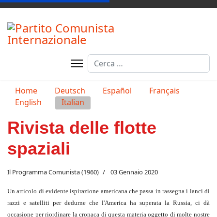
Cerca
Type 2 or more characters for resul
Seleziona la tua lingua
Home
Deutsch
Español
Français
English
Italian
Rivista delle flotte
spaziali
Il Programma Comunista (1960)
03 Gennaio 2020
Un articolo di evidente ispirazione americana che passa in rassegna i lanci di
razzi e satelliti per dedurne che l'America ha superata la Russia, ci dà
occasione per riordinare la cronaca di questa materia oggetto di molte nostre