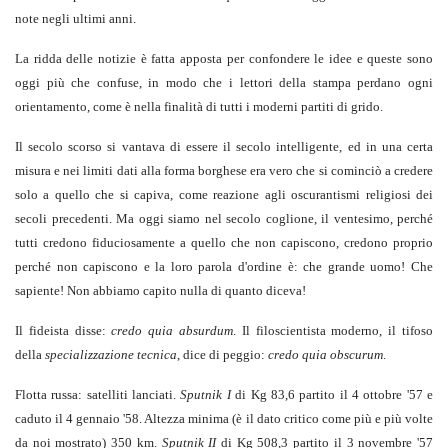
note negli ultimi anni.
La ridda delle notizie è fatta apposta per confondere le idee e queste sono
oggi più che confuse, in modo che i lettori della stampa perdano ogni
orientamento, come è nella finalità di tutti i moderni partiti di grido.
Il secolo scorso si vantava di essere il secolo intelligente, ed in una certa
misura e nei limiti dati alla forma borghese era vero che si cominciò a credere
solo a quello che si capiva, come reazione agli oscurantismi religiosi dei
secoli precedenti. Ma oggi siamo nel secolo coglione, il ventesimo, perché
tutti credono fiduciosamente a quello che non capiscono, credono proprio
perché non capiscono e la loro parola d'ordine è: che grande uomo! Che
sapiente! Non abbiamo capito nulla di quanto diceva!
Il fideista disse:
credo quia absurdum
. Il filoscientista moderno, il tifoso
della
specializzazione tecnica
, dice di peggio:
credo quia obscurum
.
Flotta russa: satelliti lanciati.
Sputnik I
di Kg 83,6 partito il 4 ottobre '57 e
caduto il 4 gennaio '58. Altezza minima (è il dato critico come più e più volte
da noi mostrato) 350 km.
Sputnik II
di Kg 508,3 partito il 3 novembre '57