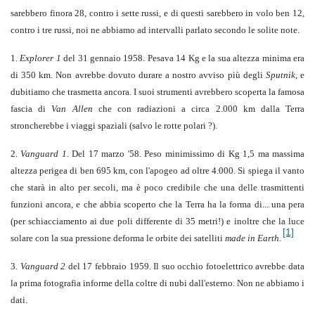
sarebbero finora 28, contro i sette russi, e di questi sarebbero in volo ben 12,
contro i tre russi, noi ne abbiamo ad intervalli parlato secondo le solite note.
1.
Explorer 1
del 31 gennaio 1958. Pesava 14 Kg e la sua altezza minima era
di 350 km. Non avrebbe dovuto durare a nostro avviso più degli
Sputnik
, e
dubitiamo che trasmetta ancora. I suoi strumenti avrebbero scoperta la famosa
fascia di
Van Allen
che con radiazioni a circa 2.000 km dalla Terra
stroncherebbe i viaggi spaziali (salvo le rotte polari ?).
2.
Vanguard 1
. Del 17 marzo '58. Peso minimissimo di Kg 1,5 ma massima
altezza perigea di ben 695 km, con l'apogeo ad oltre 4.000. Si spiega il vanto
che starà in alto per secoli, ma è poco credibile che una delle trasmittenti
funzioni ancora, e che abbia scoperto che la Terra ha la forma di... una pera
(per schiacciamento ai due poli differente di 35 metri!) e inoltre che la luce
[1]
solare con la sua pressione deforma le orbite dei satelliti
made in Earth
.
3.
Vanguard 2
del 17 febbraio 1959. Il suo occhio fotoelettrico avrebbe data
la prima fotografia informe della coltre di nubi dall'esterno. Non ne abbiamo i
dati.