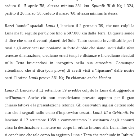
caduto il 15 aprile '58; altezza minima 381 km.
Sputnik III
di Kg 1.324,
partito il 26 marzo '58, caduto il marzo '60, altezza minima la stessa.
Razzi "sonde" spaziali.
Lunik I
, lanciato il 2 gennaio '59, che non colpì la
Luna ma fu seguito per 62 ore fino a 597.000 km dalla Terra. Di queste sonde
si dice che sono divenuti pianeti del Sole. Tanto essendo inverificabile per i
russi e gli americani noi poniamo in forte dubbio che siano usciti dalla sfera
terrestre di attrazione, crediamo errati tempi e distanze e li crediamo ricaduti
sulla Terra bruciandosi in incognito nella sua atmosfera. Comunque
attendiamo che si dica (con prove) di averli visti a "ripassare" dalle nostre
parti. Il primo
Lunik
pesava 361 Kg. Fu chiamato anche
Mechta
.
Lunik II
. Lanciato il 12 settembre '59 avrebbe colpito la Luna distruggendosi
nell'
impatto
. Anche ciò non consideriamo provato appunto per il gran
chiasso fattovi e la presentazione retorica. Gli osservatori inglesi dettero solo
atto che i segnali radio erano d'improvviso cessati.
Lunik III
o
Orbitinik
. Fu
lanciato il 12 settembre 1959 e commentammo la oscitanza degli annunzi
circa la destinazione a mettere un corpo in orbita intorno alla Luna, fino che
si conchiuse che tale corpo ha aggirato Luna e Terra che racchiude in "orbita"