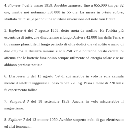
4.
Pioneer 4
del 3 marzo 1959. Avrebbe trasmesso fino a 655.000 km per 82
ore, mentre noi notammo 550.000 in 55 ore. La messa in
orbita solare
,
sfruttata dai russi, è per noi una spiritosa invenzione del noto von Braun.
5.
Explorer 6
del 7 agosto 1959, detto ruota da mulino. Ha l'orbita più
eccentrica di tutte, che discutemmo a lungo. Arriva a 42.000 km dalla Terra, e
trovammo plausibile il lungo periodo di oltre dodici ore (al solito e meno di
due ore) ma la distanza minima è soli 250 km e potrebbe presto cadere. Si
afferma che le batterie funzionino sempre utilmente ad energia solare e se ne
abbiano preziose notizie.
6.
Discoverer 5
del 13 agosto '59 di cui sarebbe in volo la sola capsula
mentre il satellite raggiunse il peso di ben 770 Kg. Passa a meno di 220 km e
fu esperimento fallito.
7.
Vanguard 3
del 18 settembre 1959. Ancora in volo misurerebbe il
magnetismo.
8.
Explorer 7
del 13 ottobre 1959. Avrebbe scoperto nubi di gas elettrizzato
ed altri fenomeni.