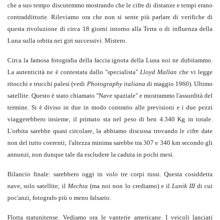
che a suo tempo discutemmo mostrando che le cifre di distanze e tempi erano
contraddittorie. Rileviamo ora che non si sente più parlare di verifiche di
questa rivoluzione di circa 18 giorni intorno alla Terra o di influenza della
Luna sulla orbita nei giri successivi. Mistero.
Circa la famosa fotografia della faccia ignota della Luna noi ne dubitammo.
La autenticità ne è contestata dallo "specialista"
Lloyd Mallan
che vi legge
ritocchi e trucchi palesi (vedi
Photography italiana
di maggio 1960). Ultimo
satellite. Questo è stato chiamato "Nave spaziale" e mostrammo l'assurdità del
termine. Si è diviso in due in modo contrario alle previsioni e i due pezzi
viaggerebbero insieme, il primato sta nel peso di ben 4.340 Kg in totale.
L'orbita sarebbe quasi circolare, la abbiamo discussa trovando le cifre date
non del tutto coerenti; l'altezza minima sarebbe tra 307 e 340 km secondo gli
annunzi, non dunque tale da escludere la caduta in pochi mesi.
Bilancio finale: sarebbero oggi in
volo
tre corpi russi. Questa cosiddetta
nave, solo satellite; il
Mechta
(ma noi non lo crediamo) e il
Lunik III
di cui
poc'anzi, fotografo più o meno falsario.
Flotta statunitense. Vediamo ora le vanterie americane. I veicoli lanciati