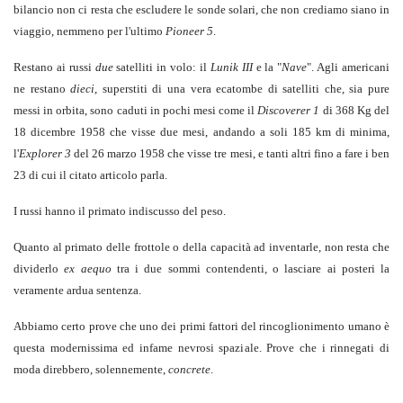
bilancio non ci resta che escludere le sonde solari, che non crediamo siano in
viaggio, nemmeno per l'ultimo
Pioneer 5
.
Restano ai russi
due
satelliti in volo: il
Lunik III
e la "
Nave
". Agli americani
ne restano
dieci
, superstiti di una vera ecatombe di satelliti che, sia pure
messi in orbita, sono caduti in pochi mesi come il
Discoverer 1
di 368 Kg del
18 dicembre 1958 che visse due mesi, andando a soli 185 km di minima,
l'
Explorer 3
del 26 marzo 1958 che visse tre mesi, e tanti altri fino a fare i ben
23 di cui il citato articolo parla.
I russi hanno il primato indiscusso del peso.
Quanto al primato delle frottole o della capacità ad inventarle, non resta che
dividerlo
ex aequo
tra i due sommi contendenti, o lasciare ai posteri la
veramente ardua sentenza.
Abbiamo certo prove che uno dei primi fattori del rincoglionimento umano è
questa modernissima ed infame nevrosi spaziale. Prove che i rinnegati di
moda direbbero, solennemente,
concrete
.