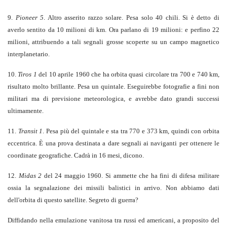
9.
Pioneer 5
. Altro asserito razzo solare. Pesa solo 40 chili. Si è detto di
averlo sentito da 10 milioni di km. Ora parlano di 19 milioni: e perfino 22
milioni, attribuendo a tali segnali grosse scoperte su un campo magnetico
interplanetario.
10.
Tiros 1
del 10 aprile 1960 che ha orbita quasi circolare tra 700 e 740 km,
risultato molto brillante. Pesa un quintale. Eseguirebbe fotografie a fini non
militari ma di previsione meteorologica, e avrebbe dato grandi successi
ultimamente.
11.
Transit 1
. Pesa più del quintale e sta tra 770 e 373 km, quindi con orbita
eccentrica. È una prova destinata a dare segnali ai naviganti per ottenere le
coordinate geografiche. Cadrà in 16 mesi, dicono.
12.
Midas 2
del 24 maggio 1960. Si ammette che ha fini di difesa militare
ossia la segnalazione dei missili balistici in arrivo. Non abbiamo dati
dell'orbita di questo satellite. Segreto di guerra?
Diffidando nella emulazione vanitosa tra russi ed americani, a proposito del