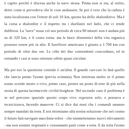
è capito perché è discesa anche la nave stessa. Prima non si era, al solito,
detto come si prevedeva che le cose andassero. Se poi è vero che la caduta è
stata localizzata con l'errore di soli 10 km, questo ha dello sbalorditivo. Ma è
la corsa a sbalordire e il rispetto tra i duellanti nel farlo, che ci rende
dubbiosi. La "nave" russa col suo periodo di circa 90 minuti non è andata più
su di 320 km, e il conto torna: ma le fasce distruttrici della vita organica
possono essere più in alto. Il
Satelloon
americano è giunto a 1.700 km con
periodo di oltre due ore. Le cifre dei due contendenti concordano, ed in
entrambi i casi si sono ottenute orbite quasi circolari.
Ma per noi la questione centrale è un'altra. Il grande
can-can
lo farà quello
che lancia primo l'uomo (previa scimmia). Non interessa molto se il primo
uomo scende morto o vivo, primo caso, pronto un posto di eroe di più nella
storia di questa lacrimevole civiltà borghese. Nel secondo caso il problema è
se nel percorso spaziale questo corpo vivo
vegetava
solo, o pensava e
tecnicizzava, facendo manovre. Ci si dice dai russi che i comandi saranno
sempre mandati da terra. E noi ritorniamo alla nostra soluzione che nel cosmo
il futuro farà navigare macchine-robot - che trasmetteranno nuovi rilevamenti
- ma non uomini respiranti e consumanti pasti come a terra. E da terra l'uomo