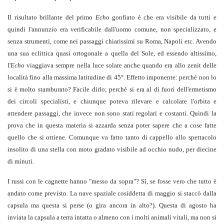
Il risultato brillante del primo
Echo
gonfiato è che era visibile da tutti e
quindi l'annunzio era verificabile dall'uomo comune, non specializzato, e
senza strumenti, come nei passaggi chiarissimi su Roma, Napoli etc. Avendo
una sua eclittica quasi ortogonale a quella del Sole, ed essendo altissimo,
l'
Echo
viaggiava sempre nella luce solare anche quando era allo zenit delle
località fino alla massima latitudine di 45°. Effetto imponente: perché non lo
si è molto stamburato? Facile dirlo; perché si era al di fuori dell'ermetismo
dei circoli specialisti, e chiunque poteva rilevare e calcolare l'orbita e
attendere passaggi, che invece non sono stati regolari e costanti. Quindi la
prova che in questa materia si azzarda senza poter sapere che a cose fatte
quello che si ottiene. Comunque va fatto tanto di cappello allo spettacolo
insolito di una stella con moto gradato visibile ad occhio nudo, per diecine
di minuti.
I russi con le cagnette hanno "messo da sopra"? Sì, se fosse vero che tutto è
andato come previsto. La nave spaziale cosiddetta di maggio si staccò dalla
capsula ma questa si perse (o gira ancora in alto?). Questa di agosto ha
inviata la capsula a terra intatta o almeno con i molti animali vitali, ma non si