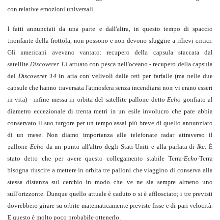
con relative emozioni universali.
I fatti annunciati da una parte e dall'altra, in questo tempo di spaccio
trionfante della frottola, non possono e non devono sfuggire a rilievi critici.
Gli americani avevano vantato: recupero della capsula staccata dal
satellite
Discoverer 13
attuato con pesca nell'oceano - recupero della capsula
del
Discoverer 14
in aria con velivoli dalle reti per farfalle (ma nelle due
capsule che hanno traversata l'atmosfera senza incendiarsi non vi erano esseri
in vita) - infine messa in orbita del satellite pallone detto
Echo
gonfiato al
diametro eccezionale di trenta metri in un esile involucro che pare abbia
conservato il suo turgore per un tempo assai più breve di quello annunziato
di un mese. Non diamo importanza alle telefonate radar attraverso il
pallone
Echo
da un punto all'altro degli Stati Uniti e alla parlata di
Ike
. È
stato detto che per avere questo collegamento stabile Terra-
Echo
-Terra
bisogna riuscire a mettere in orbita tre palloni che viaggino di conserva alla
stessa distanza sul cerchio in modo che ve ne sia sempre almeno uno
sull'orizzonte. Dunque quello attuale è caduto o si è afflosciato; i tre previsti
dovrebbero girare su orbite matematicamente previste fisse e di pari velocità.
E questo è molto poco probabile ottenerlo.